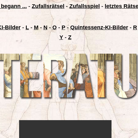
 begann ...
-
Zufallsrätsel
-
Zufallsspiel
-
letztes Räts
I-Bilder
-
L
-
M
-
N
-
O
-
P
-
Quintessenz-KI-Bilder
-
R
Y
-
Z