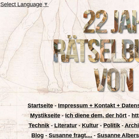
Select Language
▼
Startseite
-
Impressum + Kontakt + Daten
Mystikseite
-
Ich diene dem, der hört
-
ht
Technik
-
Literatur
-
Kultur
-
Politik
-
Archi
Blog
-
Susanne fragt....
-
Susanne Albers