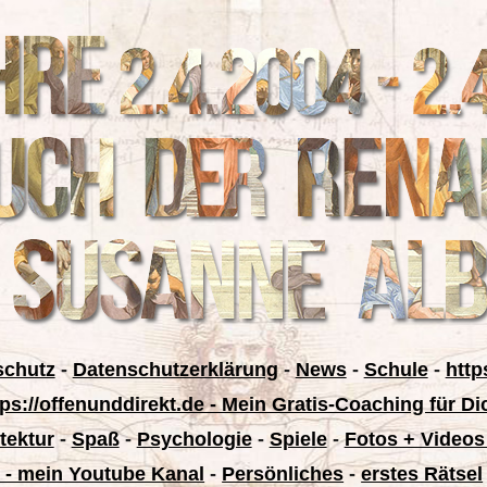
schutz
-
Datenschutzerklärung
-
News
-
Schule
-
http
tps://offenunddirekt.de - Mein Gratis-Coaching für Di
tektur
-
Spaß
-
Psychologie
-
Spiele
-
Fotos + Videos
 - mein Youtube Kanal
-
Persönliches
-
erstes Rätsel