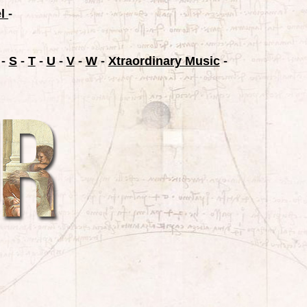
el
-
-
S
-
T
-
U
-
V
-
W
-
Xtraordinary Music
-