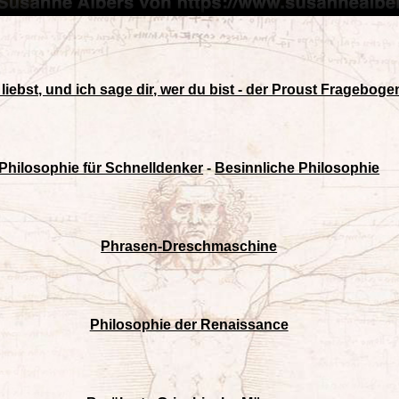
liebst, und ich sage dir, wer du bist - der Proust Fragebogen
Philosophie für Schnelldenker
-
Besinnliche Philosophie
Phrasen-Dreschmaschine
Philosophie der Renaissance