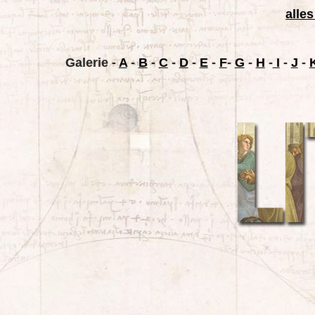
alles
Galerie
-
A
-
B
-
C
-
D
-
E
-
F
-
G
-
H
-
I
-
J
-
K