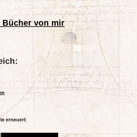
nd Bücher von mir
eich:
en
te erneuert: