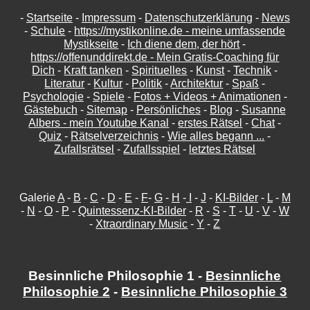
-
Startseite
-
Impressum
-
Datenschutzerklärung
-
News
-
Schule
-
https://mystikonline.de - meine umfassende
Mystikseite
-
Ich diene dem, der hört
-
https://offenunddirekt.de - Mein Gratis-Coaching für
Dich
-
Kraft tanken
-
Spirituelles
-
Kunst
-
Technik
-
Literatur
-
Kultur
-
Politik
-
Architektur
-
Spaß
-
Psychologie
-
Spiele
-
Fotos + Videos + Animationen
-
Gästebuch
-
Sitemap
-
Persönliches
-
Blog
-
Susanne
Albers - mein Youtube Kanal
-
erstes Rätsel
-
Chat
-
Quiz
-
Rätselverzeichnis
-
Wie alles begann ...
-
Zufallsrätsel
-
Zufallsspiel
-
letztes Rätsel
Galerie
A
-
B
-
C
-
D
-
E
-
F
-
G
-
H
-
I
-
J
-
KI-Bilder
-
L
-
M
-
N
-
O
-
P
-
Quintessenz-KI-Bilder
-
R
-
S
-
T
-
U
-
V
-
W
-
Xtraordinary Music
-
Y
-
Z
Besinnliche Philosophie 1 -
Besinnliche
Philosophie 2
-
Besinnliche Philosophie 3