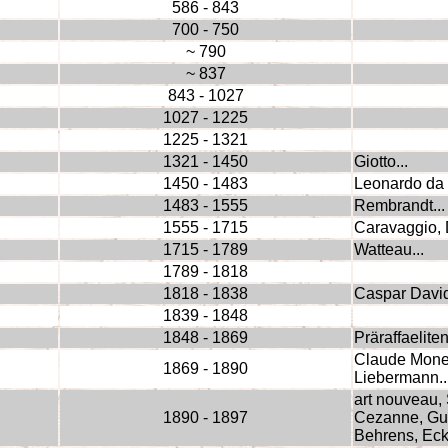
586 - 843
700 - 750
~ 790
~ 837
843 - 1027
1027 - 1225
1225 - 1321
1321 - 1450
Giotto...
1450 - 1483
Leonardo da V
1483 - 1555
Rembrandt...
1555 - 1715
Caravaggio, 
1715 - 1789
Watteau...
1789 - 1818
1818 - 1838
Caspar David 
1839 - 1848
1848 - 1869
Präraffaelite
Claude Monet
1869 - 1890
Liebermann..
art nouveau,
1890 - 1897
Cezanne, Gust
Behrens, Eck