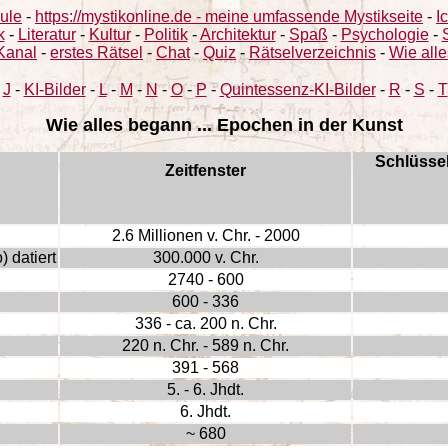
ule
-
https://mystikonline.de - meine umfassende Mystikseite
-
I
k
-
Literatur
-
Kultur
-
Politik
-
Architektur
-
Spaß
-
Psychologie
-
Kanal
-
erstes Rätsel
-
Chat
-
Quiz
-
Rätselverzeichnis
-
Wie alle
-
J
-
KI-Bilder
-
L
-
M
-
N
-
O
-
P
-
Quintessenz-KI-Bilder
-
R
-
S
-
T
Wie alles begann ... Epochen in der Kunst
Schlüssel
Zeitfenster
2.6 Millionen v. Chr. - 2000
 datiert
300.000 v. Chr.
2740 - 600
600 - 336
336 - ca. 200 n. Chr.
220 n. Chr. - 589 n. Chr.
391 - 568
5. - 6. Jhdt.
6. Jhdt.
~ 680