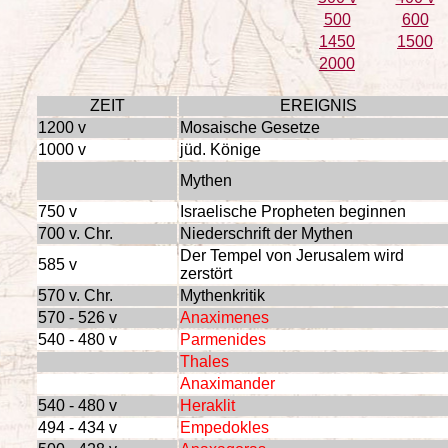
500
600
1450
1500
2000
ZEIT
EREIGNIS
1200 v
Mosaische Gesetze
1000 v
jüd. Könige
Mythen
750 v
Israelische Propheten beginnen
700 v. Chr.
Niederschrift der Mythen
Der Tempel von Jerusalem wird
585 v
zerstört
570 v. Chr.
Mythenkritik
570 - 526 v
Anaximenes
540 - 480 v
Parmenides
Thales
Anaximander
540 - 480 v
Heraklit
494 - 434 v
Empedokles