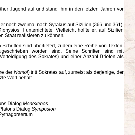
üher Jugend auf und stand ihm in den letzten Jahren vor
te er noch zweimal nach Syrakus auf Sizilien (366 und 361),
ysios II unterrichtete. Vielleicht hoffte er, auf Sizilien
n Staat realisieren zu können.
n Schriften sind überliefert, zudem eine Reihe von Texten,
zugeschrieben worden sind. Seine Schriften sind mit
Verteidigung des Sokrates) und einer Anzahl Briefen als
hme der
Nomoi
) tritt Sokrates auf, zumeist als derjenige, der
zte Wort behält.
tons Dialog
Menexenos
Platons Dialog
Symposion
Pythagoreertum