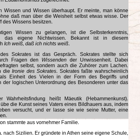
en Wissen und Wissen überhaupt. Er meinte, man könne
ohne daß man über die Weisheit selbst etwas wisse. Der
f des Wissens besitzen.
tigen Wissen zu gelangen, ist die Selbsterkenntnis,
das eigene Nichtwissen. Bekannt ist in diesem
ch
Ich weiß, daß ich nichts weiß
.
 des Sokrates ist das Gespräch. Sokrates stellte sich
durch Fragen den
Wissenden
der Unwissenheit. Dabei
 Befragten selbst, sondern auch die Zuhörer zum Lachen.
h die
Ironie des Sokrates
. Sokrates faßte wahrscheinlich
n als Einheit des Vielen in der Form des Begriffs und
ien der logischen Unterordnung des Besonderen unter das
r Wahrheitsfindung heißt Mäeutik (Hebammenkunst).
 übe die Kunst seines Vaters eines Bildhauers aus, indem
en versucht, und er lasse sie wie seine Mutter, eine
en.
ton stammte aus vornehmer Familie.
. nach Sizilien. Er gründete in Athen seine eigene Schule,