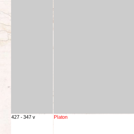
427 - 347 v
Platon