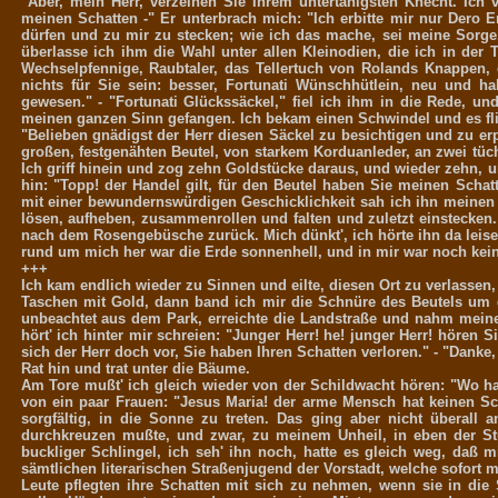
"Aber, mein Herr, verzeihen Sie Ihrem untertänigsten Knecht. Ich 
meinen Schatten -" Er unterbrach mich: "Ich erbitte mir nur Dero E
dürfen und zu mir zu stecken; wie ich das mache, sei meine Sorge
überlasse ich ihm die Wahl unter allen Kleinodien, die ich in der 
Wechselpfennige, Raubtaler, das Tellertuch von Rolands Knappen,
nichts für Sie sein: besser, Fortunati Wünschhütlein, neu und hal
gewesen." - "Fortunati Glückssäckel," fiel ich ihm in die Rede, u
meinen ganzen Sinn gefangen. Ich bekam einen Schwindel und es fli
"Belieben gnädigst der Herr diesen Säckel zu besichtigen und zu er
großen, festgenähten Beutel, von starkem Korduanleder, an zwei tüc
Ich griff hinein und zog zehn Goldstücke daraus, und wieder zehn, u
hin: "Topp! der Handel gilt, für den Beutel haben Sie meinen Schat
mit einer bewundernswürdigen Geschicklichkeit sah ich ihn meinen
lösen, aufheben, zusammenrollen und falten und zuletzt einstecken.
nach dem Rosengebüsche zurück. Mich dünkt', ich hörte ihn da leise f
rund um mich her war die Erde sonnenhell, und in mir war noch kei
+++
Ich kam endlich wieder zu Sinnen und eilte, diesen Ort zu verlassen, 
Taschen mit Gold, dann band ich mir die Schnüre des Beutels um d
unbeachtet aus dem Park, erreichte die Landstraße und nahm mein
hört' ich hinter mir schreien: "Junger Herr! he! junger Herr! hören 
sich der Herr doch vor, Sie haben Ihren Schatten verloren." - "Danke
Rat hin und trat unter die Bäume.
Am Tore mußt' ich gleich wieder von der Schildwacht hören: "Wo ha
von ein paar Frauen: "Jesus Maria! der arme Mensch hat keinen Sc
sorgfältig, in die Sonne zu treten. Das ging aber nicht überall a
durchkreuzen mußte, und zwar, zu meinem Unheil, in eben der S
buckliger Schlingel, ich seh' ihn noch, hatte es gleich weg, daß m
sämtlichen literarischen Straßenjugend der Vorstadt, welche sofort 
Leute pflegten ihre Schatten mit sich zu nehmen, wenn sie in di