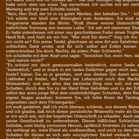
hatte mich stets um einen Tag verrechnet. Ich suchte mit der rec
Meinung und trat zwei Schritte zurück.
"Nein, Herr Graf, der ist in zu guten Händen, den behalten Sie." - Ic
"Ich erbitte mir bloß eine Kleinigkeit zum Andenken, Sie sind 
Pergamente standen die Worte: "Kraft dieser meiner Unterschri
natürlichen Trennung von meinem Leibe." Ich sah mit stummem Stau
Er hatte unterdessen mit einer neu geschnittenen Feder einen Tropfe
Hand floß, und hielt sie mir hin. "Wer sind Sie denn?" frug ich ihn
mir nicht an? Ein armer Teufel, gleichsam so eine Art von Gelehrten
schlechten Dank erntet, und für sich selber auf Erden keinen
unterschreiben Sie doch. Rechts, da unten: Peter Schlemihl."
Ich schüttelte mit dem Kopf und sagte: "Verzeihen Sie, mein Herr, da
"und warum nicht?"
"Es scheint mir doch gewissermaßen bedenklich, meine Seele an
"bedenklich," und er brach in ein lautes Gelächter gegen mich aus. 
Seele? haben Sie es je gesehen, und was denken Sie damit anzuf
Liebhaber zu finden, der Ihnen bei Lebenszeit noch den Nachla
Wirksamkeit, und was alles das närrische Ding sein soll, mit et
Schatten, durch den Sie zu der Hand Ihrer Geliebten und zu der Er
selbst das arme junge Blut dem niederträchtigen Schurken, dem Ras
eignen Augen ansehen; kommen Sie, ich leihe Ihnen die Tarnkap
ungesehen nach dem Förstergarten."
Ich muß gestehen, daß ich mich überaus schämte, von diesem Manne
und ich glaube, daß mich dieser persönliche Widerwille mehr als Gr
er mir auch war, mit der begehrten Unterschrift zu erkaufen. Auch w
seiner Gesellschaft zu unternehmen. Diesen häßlichen Schleich
Geliebte, zwei blutig zerrissene Herzen, spöttisch hintreten zu seh
als verhängt an, mein Elend als unabwendbar, und mich zu dem Man
Schatten für diesen an sich sehr vorzüglichen Säckel verkauft, u