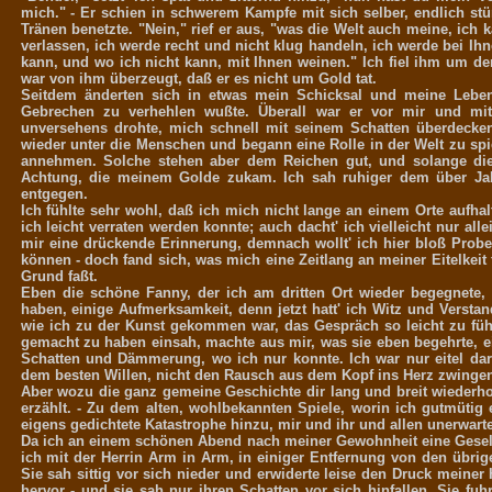
mich." - Er schien in schwerem Kampfe mit sich selber, endlich stür
Tränen benetzte. "Nein," rief er aus, "was die Welt auch meine, ic
verlassen, ich werde recht und nicht klug handeln, ich werde bei Ih
kann, und wo ich nicht kann, mit Ihnen weinen." Ich fiel ihm um 
war von ihm überzeugt, daß er es nicht um Gold tat.
Seitdem änderten sich in etwas mein Schicksal und meine Lebens
Gebrechen zu verhehlen wußte. Überall war er vor mir und mit 
unversehens drohte, mich schnell mit seinem Schatten überdecken
wieder unter die Menschen und begann eine Rolle in der Welt zu spi
annehmen. Solche stehen aber dem Reichen gut, und solange die 
Achtung, die meinem Golde zukam. Ich sah ruhiger dem über Jah
entgegen.
Ich fühlte sehr wohl, daß ich mich nicht lange an einem Orte auf
ich leicht verraten werden konnte; auch dacht' ich vielleicht nur al
mir eine drückende Erinnerung, demnach wollt' ich hier bloß Probe 
können - doch fand sich, was mich eine Zeitlang an meiner Eitelkeit 
Grund faßt.
Eben die schöne Fanny, der ich am dritten Ort wieder begegnete,
haben, einige Aufmerksamkeit, denn jetzt hatt' ich Witz und Verstan
wie ich zu der Kunst gekommen war, das Gespräch so leicht zu füh
gemacht zu haben einsah, machte aus mir, was sie eben begehrte, ei
Schatten und Dämmerung, wo ich nur konnte. Ich war nur eitel dara
dem besten Willen, nicht den Rausch aus dem Kopf ins Herz zwingen
Aber wozu die ganz gemeine Geschichte dir lang und breit wiederho
erzählt. - Zu dem alten, wohlbekannten Spiele, worin ich gutmüti
eigens gedichtete Katastrophe hinzu, mir und ihr und allen unerwarte
Da ich an einem schönen Abend nach meiner Gewohnheit eine Gesells
ich mit der Herrin Arm in Arm, in einiger Entfernung von den übri
Sie sah sittig vor sich nieder und erwiderte leise den Druck meine
hervor - und sie sah nur ihren Schatten vor sich hinfallen. Sie f