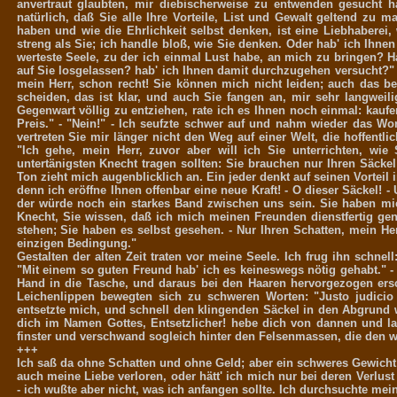
anvertraut glaubten, mir diebischerweise zu entwenden gesucht h
natürlich, daß Sie alle Ihre Vorteile, List und Gewalt geltend zu 
haben und wie die Ehrlichkeit selbst denken, ist eine Liebhaberei,
streng als Sie; ich handle bloß, wie Sie denken. Oder hab' ich Ihn
werteste Seele, zu der ich einmal Lust habe, an mich zu bringen? 
auf Sie losgelassen? hab' ich Ihnen damit durchzugehen versucht?" I
mein Herr, schon recht! Sie können mich nicht leiden; auch das be
scheiden, das ist klar, und auch Sie fangen an, mir sehr langwe
Gegenwart völlig zu entziehen, rate ich es Ihnen noch einmal: kaufe
Preis." - "Nein!" - Ich seufzte schwer auf und nahm wieder das Wor
vertreten Sie mir länger nicht den Weg auf einer Welt, die hoffentli
"Ich gehe, mein Herr, zuvor aber will ich Sie unterrichten, wi
untertänigsten Knecht tragen sollten: Sie brauchen nur Ihren Säcke
Ton zieht mich augenblicklich an. Ein jeder denkt auf seinen Vorteil 
denn ich eröffne Ihnen offenbar eine neue Kraft! - O dieser Säckel! 
der würde noch ein starkes Band zwischen uns sein. Sie haben mi
Knecht, Sie wissen, daß ich mich meinen Freunden dienstfertig ge
stehen; Sie haben es selbst gesehen. - Nur Ihren Schatten, mein Herr
einzigen Bedingung."
Gestalten der alten Zeit traten vor meine Seele. Ich frug ihn schnell
"Mit einem so guten Freund hab' ich es keineswegs nötig gehabt." - "
Hand in die Tasche, und daraus bei den Haaren hervorgezogen ersc
Leichenlippen bewegten sich zu schweren Worten: "Justo judicio
entsetzte mich, und schnell den klingenden Säckel in den Abgrund w
dich im Namen Gottes, Entsetzlicher! hebe dich von dannen und la
finster und verschwand sogleich hinter den Felsenmassen, die den 
+++
Ich saß da ohne Schatten und ohne Geld; aber ein schweres Gewicht 
auch meine Liebe verloren, oder hätt' ich mich nur bei deren Verlust 
- ich wußte aber nicht, was ich anfangen sollte. Ich durchsuchte mei