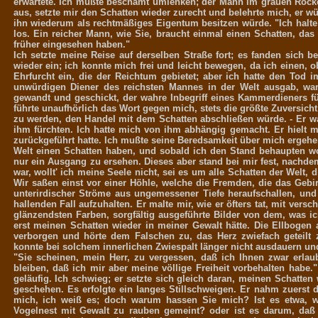
erwartete. Ich mußte beschämt umlenken; der Mann im grauen Rocke,
aus, setzte mir den Schatten wieder zurecht und belehrte mich, er w
ihn wiederum als rechtmäßiges Eigentum besitzen würde. "Ich halte 
los. Ein reicher Mann, wie Sie, braucht einmal einen Schatten, das 
früher eingesehen haben."
Ich setzte meine Reise auf derselben Straße fort; es fanden sich b
wieder ein; ich konnte mich frei und leicht bewegen, da ich einen, o
Ehrfurcht ein, die der Reichtum gebietet; aber ich hatte den Tod 
unwürdigen Diener des reichsten Mannes in der Welt ausgab, war 
gewandt und geschickt, der wahre Inbegriff eines Kammerdieners fü
führte unaufhörlich das Wort gegen mich, stets die größte Zuversicht
zu werden, den Handel mit dem Schatten abschließen würde. - Er war
ihm fürchten. Ich hatte mich von ihm abhängig gemacht. Er hielt mi
zurückgeführt hatte. Ich mußte seine Beredsamkeit über mich ergehen
Welt einen Schatten haben, und sobald ich den Stand behaupten wol
nur ein Ausgang zu ersehen. Dieses aber stand bei mir fest, nachd
war, wollt' ich meine Seele nicht, sei es um alle Schatten der Welt, 
Wir saßen einst vor einer Höhle, welche die Fremden, die das Gebi
unterirdischer Ströme aus ungemessener Tiefe heraufschallen, und
hallenden Fall aufzuhalten. Er malte mir, wie er öfters tat, mit ve
glänzendsten Farben, sorgfältig ausgeführte Bilder von dem, was ic
erst meinen Schatten wieder in meiner Gewalt hätte. Die Ellbogen 
verborgen und hörte dem Falschen zu, das Herz zwiefach geteilt 
konnte bei solchem innerlichen Zwiespalt länger nicht ausdauern 
"Sie scheinen, mein Herr, zu vergessen, daß ich Ihnen zwar erla
bleiben, daß ich mir aber meine völlige Freiheit vorbehalten habe.
geläufig. Ich schwieg; er setzte sich gleich daran, meinen Schatte
geschehen. Es erfolgte ein langes Stillschweigen. Er nahm zuerst 
mich, ich weiß es; doch warum hassen Sie mich? Ist es etwa, we
Vogelnest mit Gewalt zu rauben gemeint? oder ist es darum, daß 