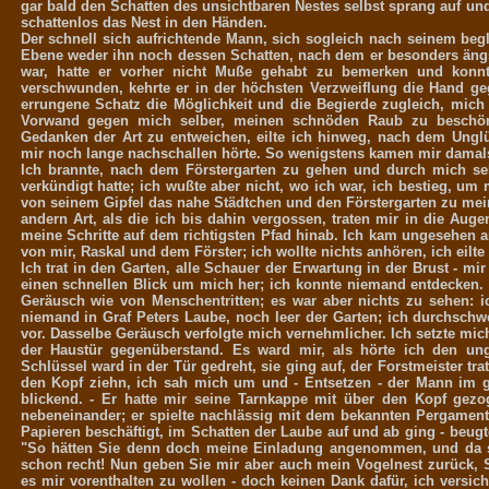
gar bald den Schatten des unsichtbaren Nestes selbst sprang auf und 
schattenlos das Nest in den Händen.
Der schnell sich aufrichtende Mann, sich sogleich nach seinem beg
Ebene weder ihn noch dessen Schatten, nach dem er besonders ängs
war, hatte er vorher nicht Muße gehabt zu bemerken und konnt
verschwunden, kehrte er in der höchsten Verzweiflung die Hand geg
errungene Schatz die Möglichkeit und die Begierde zugleich, mich
Vorwand gegen mich selber, meinen schnöden Raub zu beschönig
Gedanken der Art zu entweichen, eilte ich hinweg, nach dem Ungl
mir noch lange nachschallen hörte. So wenigstens kamen mir damals
Ich brannte, nach dem Förstergarten zu gehen und durch mich sel
verkündigt hatte; ich wußte aber nicht, wo ich war, ich bestieg, 
von seinem Gipfel das nahe Städtchen und den Förstergarten zu meine
andern Art, als die ich bis dahin vergossen, traten mir in die Aug
meine Schritte auf dem richtigsten Pfad hinab. Ich kam ungesehen a
von mir, Raskal und dem Förster; ich wollte nichts anhören, ich eilte
Ich trat in den Garten, alle Schauer der Erwartung in der Brust - mi
einen schnellen Blick um mich her; ich konnte niemand entdecken. I
Geräusch wie von Menschentritten; es war aber nichts zu sehen: 
niemand in Graf Peters Laube, noch leer der Garten; ich durchsch
vor. Dasselbe Geräusch verfolgte mich vernehmlicher. Ich setzte mi
der Haustür gegenüberstand. Es ward mir, als hörte ich den u
Schlüssel ward in der Tür gedreht, sie ging auf, der Forstmeister tra
den Kopf ziehn, ich sah mich um und - Entsetzen - der Mann im 
blickend. - Er hatte mir seine Tarnkappe mit über den Kopf gezo
nebeneinander; er spielte nachlässig mit dem bekannten Pergament,
Papieren beschäftigt, im Schatten der Laube auf und ab ging - beugt
"So hätten Sie denn doch meine Einladung angenommen, und da sä
schon recht! Nun geben Sie mir aber auch mein Vogelnest zurück, 
es mir vorenthalten zu wollen - doch keinen Dank dafür, ich versic