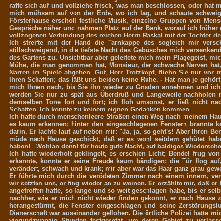
raffe sich auf und vollziehe frisch, was man beschlossen, oder hat m
mich mühsam auf von der Erde, wo ich lag, und schaute schweig
Försterhause erscholl festliche Musik, einzelne Gruppen von Mens
Gespräche näher und nahmen Platz auf der Bank, worauf ich früher 
vollzogenen Verbindung des reichen Herrn Raskal mit der Tochter de
Ich streifte mit der Hand die Tarnkappe des sogleich mir ver
stillschweigend, in die tiefste Nacht des Gebüsches mich versenke
des Gartens zu. Unsichtbar aber geleitete mich mein Plagegeist, mic
Mühe, die man genommen hat, Monsieur, der schwache Nerven hat, 
Narren im Spiele abgeben. Gut, Herr Trotzkopf, fliehn Sie nur vor 
Ihren Schatten; das läßt uns beiden keine Ruhe. - Hat man je gehört
mich Ihnen nach, bis Sie ihn wieder zu Gnaden annehmen und ich i
werden Sie nur zu spät aus Überdruß und Langeweile nachholen m
demselben Tone fort und fort; ich floh umsonst, er ließ nicht 
Schatten. Ich konnte zu keinem eignen Gedanken kommen.
Ich hatte durch menschenleere Straßen einen Weg nach meinem Haus
es kaum erkennen; hinter den eingeschlagenen Fenstern brannte ke
darin. Er lachte laut auf neben mir: "Ja, ja, so geht's! Aber Ihren 
müde nach Hause geschickt, daß er es wohl seitdem gehütet haben
haben! - Wohlan denn! für heute gute Nacht, auf baldiges Wiedersehe
Ich hatte wiederholt geklingelt, es erschien Licht; Bendel frug v
erkannte, konnte er seine Freude kaum bändigen; die Tür flog auf
verändert, schwach und krank; mir aber war das Haar ganz grau gew
Er führte mich durch die verödeten Zimmer nach einem innern, ver
wir setzten uns, er fing wieder an zu weinen. Er erzählte mir, daß e
angetroffen hatte, so lange und so weit geschlagen habe, bis er se
nachher, wie er mich nicht wieder finden gekonnt, er nach Hause z
herangestürmt, die Fenster eingeschlagen und seine Zerstörungslu
Dienerschaft war auseinander geflohen. Die örtliche Polizei hatte mi
vierundzwanzig Stunden festgesetzt, um deren Gebiet zu verla