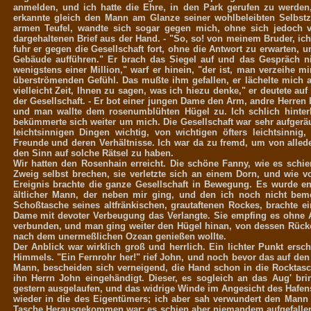
anmelden, und ich hatte die Ehre, in den Park gerufen zu werden,
erkannte gleich den Mann am Glanze seiner wohlbeleibten Selbstzu
armen Teufel, wandte sich sogar gegen mich, ohne sich jedoch 
dargehaltenen Brief aus der Hand. - "So, so! von meinem Bruder, ich
fuhr er gegen die Gesellschaft fort, ohne die Antwort zu erwarten, 
Gebäude aufführen." Er brach das Siegel auf und das Gespräch nic
wenigstens einer Million," warf er hinein, "der ist, man verzeihe mi
überströmenden Gefühl. Das mußte ihm gefallen, er lächelte mich an
vielleicht Zeit, Ihnen zu sagen, was ich hiezu denke," er deutete au
der Gesellschaft. - Er bot einer jungen Dame den Arm, andre Herren
und man wallte dem rosenumblühten Hügel zu. Ich schlich hinter
bekümmerte sich weiter um mich. Die Gesellschaft war sehr aufgerä
leichtsinnigen Dingen wichtig, von wichtigen öfters leichtsinn
Freunde und deren Verhältnisse. Ich war da zu fremd, um von alle
den Sinn auf solche Rätsel zu haben.
Wir hatten den Rosenhain erreicht. Die schöne Fanny, wie es schie
Zweig selbst brechen, sie verletzte sich an einem Dorn, und wie v
Ereignis brachte die ganze Gesellschaft in Bewegung. Es wurde engli
ältlicher Mann, der neben mir ging, und den ich noch nicht beme
Schoßtasche seines altfränkischen, grautaftenen Rockes, brachte ein
Dame mit devoter Verbeugung das Verlangte. Sie empfing es ohne
verbunden, und man ging weiter den Hügel hinan, von dessen Rücke
nach dem unermeßlichen Ozean genießen wollte.
Der Anblick war wirklich groß und herrlich. Ein lichter Punkt ers
Himmels. "Ein Fernrohr her!" rief John, und noch bevor das auf de
Mann, bescheiden sich verneigend, die Hand schon in die Rocktas
ihn Herrn John eingehändigt. Dieser, es sogleich an das Aug' brin
gestern ausgelaufen, und das widrige Winde im Angesicht des Hafen
wieder in die des Eigentümers; ich aber sah verwundert den Mann
Tasche Herausgekommen war; es schien aber niemandem aufgefalle