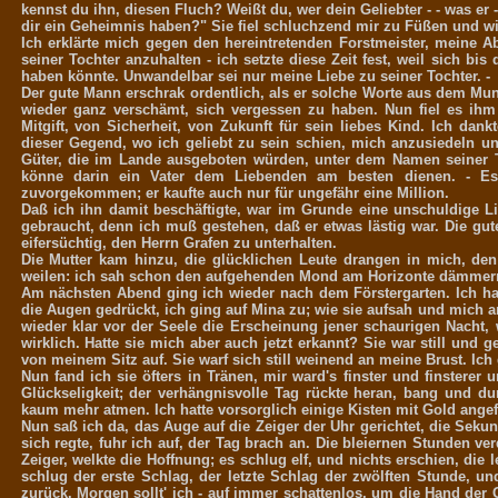
kennst du ihn, diesen Fluch? Weißt du, wer dein Geliebter - - was 
dir ein Geheimnis haben?" Sie fiel schluchzend mir zu Füßen und wie
Ich erklärte mich gegen den hereintretenden Forstmeister, meine 
seiner Tochter anzuhalten - ich setzte diese Zeit fest, weil sich b
haben könnte. Unwandelbar sei nur meine Liebe zu seiner Tochter. -
Der gute Mann erschrak ordentlich, als er solche Worte aus dem Mu
wieder ganz verschämt, sich vergessen zu haben. Nun fiel es ihm
Mitgift, von Sicherheit, von Zukunft für sein liebes Kind. Ich da
dieser Gegend, wo ich geliebt zu sein schien, mich anzusiedeln un
Güter, die im Lande ausgeboten würden, unter dem Namen seiner 
könne darin ein Vater dem Liebenden am besten dienen. - Es
zuvorgekommen; er kaufte auch nur für ungefähr eine Million.
Daß ich ihn damit beschäftigte, war im Grunde eine unschuldige Li
gebraucht, denn ich muß gestehen, daß er etwas lästig war. Die gut
eifersüchtig, den Herrn Grafen zu unterhalten.
Die Mutter kam hinzu, die glücklichen Leute drangen in mich, den
weilen: ich sah schon den aufgehenden Mond am Horizonte dämmern.
Am nächsten Abend ging ich wieder nach dem Förstergarten. Ich hatt
die Augen gedrückt, ich ging auf Mina zu; wie sie aufsah und mich a
wieder klar vor der Seele die Erscheinung jener schaurigen Nacht
wirklich. Hatte sie mich aber auch jetzt erkannt? Sie war still und 
von meinem Sitz auf. Sie warf sich still weinend an meine Brust. Ich 
Nun fand ich sie öfters in Tränen, mir ward's finster und finstere
Glückseligkeit; der verhängnisvolle Tag rückte heran, bang und d
kaum mehr atmen. Ich hatte vorsorglich einige Kisten mit Gold angefül
Nun saß ich da, das Auge auf die Zeiger der Uhr gerichtet, die Seku
sich regte, fuhr ich auf, der Tag brach an. Die bleiernen Stunden ve
Zeiger, welkte die Hoffnung; es schlug elf, und nichts erschien, die 
schlug der erste Schlag, der letzte Schlag der zwölften Stunde, u
zurück. Morgen sollt' ich - auf immer schattenlos, um die Hand der