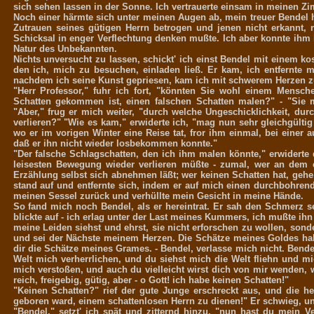
sich sehen lassen in der Sonne. Ich vertrauerte einsam in meinen 
Noch einer härmte sich unter meinen Augen ab, mein treuer Bendel hö
Zutrauen seines gütigen Herrn betrogen und jenen nicht erkannt,
Schicksal in enger Verflechtung denken mußte. Ich aber konnte ihm 
Natur des Unbekannten.
Nichts unversucht zu lassen, schickt' ich einst Bendel mit einem k
den ich, mich zu besuchen, einladen ließ. Er kam, ich entfernte 
nachdem ich seine Kunst gepriesen, kam ich mit schwerem Herzen zu
"Herr Professor," fuhr ich fort, "könnten Sie wohl einem Mensch
Schatten gekommen ist, einen falschen Schatten malen?" - "Sie m
"Aber," frug er mich weiter, "durch welche Ungeschicklichkeit, du
verlieren?" "Wie es kam," erwiderte ich, "mag nun sehr gleichgültig
wo er im vorigen Winter eine Reise tat, fror ihm einmal, bei einer 
daß er ihn nicht wieder losbekommen konnte."
"Der falsche Schlagschatten, den ich ihm malen könnte," erwiderte 
leisesten Bewegung wieder verlieren müßte - zumal, wer an dem e
Erzählung selbst sich abnehmen läßt; wer keinen Schatten hat, gehe 
stand auf und entfernte sich, indem er auf mich einen durchbohrend
meinen Sessel zurück und verhüllte mein Gesicht in meine Hände.
So fand mich noch Bendel, als er hereintrat. Er sah den Schmerz sei
blickte auf - ich erlag unter der Last meines Kummers, ich mußte ihn 
meine Leiden siehst und ehrst, sie nicht erforschen zu wollen, son
und sei der Nächste meinem Herzen. Die Schätze meines Goldes hab' 
dir die Schätze meines Grames. - Bendel, verlasse mich nicht. Bendel,
Welt mich verherrlichen, und du siehst mich die Welt fliehn und mic
mich verstoßen, und auch du vielleicht wirst dich von mir wenden, 
reich, freigebig, gütig, aber - o Gott! ich habe keinen Schatten!"
"Keinen Schatten?" rief der gute Junge erschreckt aus, und die h
geboren ward, einem schattenlosen Herrn zu dienen!" Er schwieg, un
"Bendel," setzt' ich spät und zitternd hinzu, "nun hast du mein 