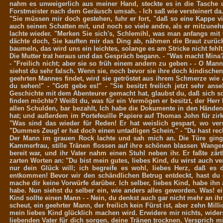
nahm es unweigerlich aus meiner Hand, steckte es in die Tasche 
Forstmeister nach dem Geräusch umsah. - Ich saß wie versteinert da
"Sie müssen mir doch gestehen, fuhr er fort, "daß so eine Kappe v
auch seinen Schatten mit, und noch so viele andre, als er mitzunehm
lachte wieder. "Merken Sie sich's, Schlemihl, was man anfangs m
dächte doch, Sie kauften mir das Ding ab, nähmen die Braut zurück
baumeln, das wird uns ein leichtes, solange es am Stricke nicht fehl
Die Mutter trat heraus und das Gespräch begann. - "Was macht Mina?" 
- "Freilich nicht; aber sie so früh einem andern zu geben - - O Man
siehst du sehr falsch. Wenn sie, noch bevor sie ihre doch kindischen
geehrten Mannes findet, wird sie getröstet aus ihrem Schmerze wi
du sehen!" - "Gott gebe es!" - "Sie besitzt freilich jetzt sehr a
Geschichte mit dem Abenteurer gemacht hat, glaubst du, daß sich so 
finden möchte? Weißt du, was für ein Vermögen er besitzt, der Herr 
allen Schulden, bar bezahlt, Ich habe die Dokumente in den Hände
hat; und außerdem im Portefeuille Papiere auf Thomas John für zirka
"Was sind das wieder für Reden! Er hat weislich gespart, wo ver
"Dummes Zeug! er hat doch einen untadligen Schein." - "Du hast recht
Der Mann im grauen Rock lachte und sah mich an. Die Türe ging a
Kammerfrau, stille Tränen flossen auf ihre schönen blassen Wangen.
bereit war, und ihr Vater nahm einen Stuhl neben ihr. Er faßte zärt
zarten Worten an: "Du bist mein gutes, liebes Kind, du wirst auch ver
nur dein Glück will; ich begreife es wohl, liebes Herz, daß es 
entkommen! Bevor wir den schändlichen Betrug entdeckt, hast du 
mache dir keine Vorwürfe darüber. Ich selber, liebes Kind, habe ihn
habe. Nun siehst du selber ein, wie anders alles geworden. Was! ei
Kind sollte einen Mann - - Nein, du denkst auch gar nicht mehr an ih
scheut, ein geehrter Mann, der freilich kein Fürst ist, aber zehn Mi
mein liebes Kind glücklich machen wird. Erwidere mir nichts, wider
liebenden Vater für dich sorgen, deine Tränen trocknen. Versprich m