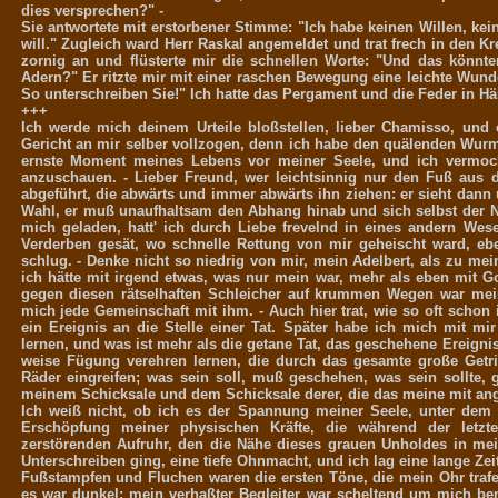
dies versprechen?" -
Sie antwortete mit erstorbener Stimme: "Ich habe keinen Willen, ke
will." Zugleich ward Herr Raskal angemeldet und trat frech in den K
zornig an und flüsterte mir die schnellen Worte: "Und das könnte
Adern?" Er ritzte mir mit einer raschen Bewegung eine leichte Wunde i
So unterschreiben Sie!" Ich hatte das Pergament und die Feder in H
+++
Ich werde mich deinem Urteile bloßstellen, lieber Chamisso, und 
Gericht an mir selber vollzogen, denn ich habe den quälenden Wu
ernste Moment meines Lebens vor meiner Seele, und ich vermoch
anzuschauen. - Lieber Freund, wer leichtsinnig nur den Fuß aus d
abgeführt, die abwärts und immer abwärts ihn ziehen: er sieht dan
Wahl, er muß unaufhaltsam den Abhang hinab und sich selbst der Ne
mich geladen, hatt' ich durch Liebe frevelnd in eines andern Wes
Verderben gesät, wo schnelle Rettung von mir geheischt ward, ebe
schlug. - Denke nicht so niedrig von mir, mein Adelbert, als zu mei
ich hätte mit irgend etwas, was nur mein war, mehr als eben mit G
gegen diesen rätselhaften Schleicher auf krummen Wegen war mein
mich jede Gemeinschaft mit ihm. - Auch hier trat, wie so oft schon
ein Ereignis an die Stelle einer Tat. Später habe ich mich mit mir
lernen, und was ist mehr als die getane Tat, das geschehene Ereigni
weise Fügung verehren lernen, die durch das gesamte große Getrie
Räder eingreifen; was sein soll, muß geschehen, was sein sollte,
meinem Schicksale und dem Schicksale derer, die das meine mit angri
Ich weiß nicht, ob ich es der Spannung meiner Seele, unter dem
Erschöpfung meiner physischen Kräfte, die während der letz
zerstörenden Aufruhr, den die Nähe dieses grauen Unholdes in mein
Unterschreiben ging, eine tiefe Ohnmacht, und ich lag eine lange Ze
Fußstampfen und Fluchen waren die ersten Töne, die mein Ohr trafe
es war dunkel; mein verhaßter Begleiter war scheltend um mich bem