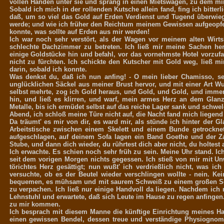
vollen Händen unter sie und sprang in einen Mietswagen, zu dem mir
Sobald ich mich in der rollenden Kutsche allein fand, fing ich bitte
daß, um so viel das Gold auf Erden Verdienst und Tugend überwiegt
werde; und wie ich früher den Reichtum meinem Gewissen aufgeopfert
konnte, was sollte auf Erden aus mir werden!
Ich war noch sehr verstört, als der Wagen vor meinem alten Wirtsh
schlechte Dachzimmer zu betreten. Ich ließ mir meine Sachen he
einige Goldstücke hin und befahl, vor das vornehmste Hotel vorzuf
nicht zu fürchten. Ich schickte den Kutscher mit Gold weg, ließ 
darin, sobald ich konnte.
Was denkst du, daß ich nun anfing! - O mein lieber Chamisso, se
unglücklichen Säckel aus meiner Brust hervor, und mit einer Art Wut
selbst mehrte, zog ich Gold heraus, und Gold, und Gold, und immer 
hin, und ließ es klirren, und warf, mein armes Herz an dem Gla
Metalle, bis ich ermüdet selbst auf das reiche Lager sank und schwe
Abend, ich schloß meine Türe nicht auf, die Nacht fand mich liegen
Da träumt' es mir von dir, es ward mir, als stünde ich hinter der
Arbeitstische zwischen einem Skelett und einem Bunde getrocknet
aufgeschlagen, auf deinem Sofa lagen ein Band Goethe und der Zau
Stube, und dann dich wieder, du rührtest dich aber nicht, du holtest 
Ich erwachte. Es schien noch sehr früh zu sein. Meine Uhr stand. Ic
seit dem vorigen Morgen nichts gegessen. Ich stieß von mir mit U
törichtes Herz gesättigt; nun wußt' ich verdrießlich nicht, was ich
versuchte, ob es der Beutel wieder verschlingen wollte - nein. Ke
bequemen, es mühsam und mit saurem Schweiß zu einem großen Schr
zu verpachen. Ich ließ nur einige Handvoll da liegen. Nachdem ich m
Lehnstuhl und erwartete, daß sich Leute im Hause zu regen anfingen.
zu mir kommen.
Ich besprach mit diesem Manne die künftige Einrichtung meines H
einen gewissen Bendel, dessen treue und verständige Physiognomi