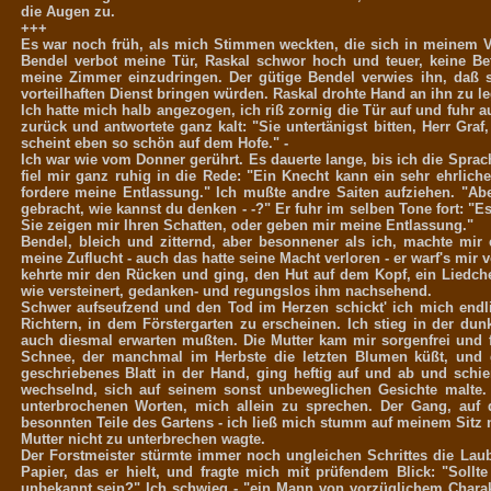
die Augen zu.
+++
Es war noch früh, als mich Stimmen weckten, die sich in meinem Vo
Bendel verbot meine Tür, Raskal schwor hoch und teuer, keine Be
meine Zimmer einzudringen. Der gütige Bendel verwies ihn, daß 
vorteilhaften Dienst bringen würden. Raskal drohte Hand an ihn zu l
Ich hatte mich halb angezogen, ich riß zornig die Tür auf und fuhr au
zurück und antwortete ganz kalt: "Sie untertänigst bitten, Herr Gr
scheint eben so schön auf dem Hofe." -
Ich war wie vom Donner gerührt. Es dauerte lange, bis ich die Sprac
fiel mir ganz ruhig in die Rede: "Ein Knecht kann ein sehr ehrlic
fordere meine Entlassung." Ich mußte andre Saiten aufziehen. "Aber
gebracht, wie kannst du denken - -?" Er fuhr im selben Tone fort: "E
Sie zeigen mir Ihren Schatten, oder geben mir meine Entlassung."
Bendel, bleich und zitternd, aber besonnener als ich, machte mi
meine Zuflucht - auch das hatte seine Macht verloren - er warf's mir
kehrte mir den Rücken und ging, den Hut auf dem Kopf, ein Liedch
wie versteinert, gedanken- und regungslos ihm nachsehend.
Schwer aufseufzend und den Tod im Herzen schickt' ich mich endli
Richtern, in dem Förstergarten zu erscheinen. Ich stieg in der d
auch diesmal erwarten mußten. Die Mutter kam mir sorgenfrei und f
Schnee, der manchmal im Herbste die letzten Blumen küßt, und gle
geschriebenes Blatt in der Hand, ging heftig auf und ab und schie
wechselnd, sich auf seinem sonst unbeweglichen Gesichte malte. E
unterbrochenen Worten, mich allein zu sprechen. Der Gang, auf d
besonnten Teile des Gartens - ich ließ mich stumm auf meinem Sitz n
Mutter nicht zu unterbrechen wagte.
Der Forstmeister stürmte immer noch ungleichen Schrittes die Laube
Papier, das er hielt, und fragte mich mit prüfendem Blick: "Sollte
unbekannt sein?" Ich schwieg - "ein Mann von vorzüglichem Charak