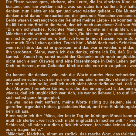
Die Eltern waren gute, ehrbare, alte Leute, die ihr einziges Kind s
bestand, und sie wußten nicht, was sie dabei tun sollten. Sie hatt
denken, nun liebte er sie gar und ward wieder geliebt. - Die Mutte
denken und darauf hinzuarbeiten; der gesunde Menschenverstand d
Beide waren überzeugt von der Reinheit meiner Liebe - sie konnten nic
Es fällt mir ein Brief in die Hand, den ich noch aus dieser Zeit von Mi
"Bin ein schwaches, törichtes Mädchen, könnte mir einbilden, da
Mädchen nicht weh tun möchte. - Ach, Du bist so gut, so unaussprech
mir nichts opfern wollen; o Gott! ich könnte mich hassen, wenn Du 
hast mich Dich lieben gelehrt. Zeuch hin! - Weiß doch mein Schicksal,
wenn ich höre: das ist er gewesen, und das war er wieder, und das 
ihn vergöttert. Siehe, wenn ich das denke, zürne ich Dir, daß Du 
kannst. - Zeuch hin, sonst macht der Gedanke mich noch unglücklich,
nicht auch einen Ölzweig und eine Rosenknospe in Dein Leben geflo
Dich im Herzen, mein Geliebter, fürchte nicht, von mir zu gehen - we
-
Du kannst dir denken, wie mir die Worte durchs Herz schneiden 
anzusehen schien; ich sei nur ein reicher, aber unendlich elender M
ihr und mir sein solle, weil ich noch nicht ohne Hoffnung sei, daß e
den Abgrund hinreißen könne, sie, die das einzige Licht, das einz
wieder, daß ich unglücklich war. Ach, sie war so liebevoll, so gut! Um
sich selbst ganz hingeopfert.
Sie war indes weit entfernt, meine Worte richtig zu deuten, sie
getroffen, irgendein hohes, geächtetes Haupt, und ihre Einbildungskr
herrlich aus.
Einst sagte ich ihr: "Mina, der letzte Tag im künftigen Monat kann
muß ich sterben, weil ich dich nicht unglücklich machen will." - Si
Schicksal, laß mich nur dich glücklich wissen, ich habe keinen Ansp
es dir tragen helfe."
"Mädchen, Mädchen, nimm es zurück, das rasche Wort, das törichte,