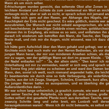
Mann als um mich selber.
Erfrischungen wurden gereicht, das seltenste Obst aller Zonen i
leichtem Anstand und richtete da zum zweitenmal ein Wort an mich:
verbeugte mich, aber er sah es nicht, er sprach schon mit jemand a
Man hätte sich gern auf den Rasen, am Abhange des Hügels, der 
Feuchtigkeit der Erde nicht gescheut. Es wäre göttlich, meinte wer a
auszubreiten. Der Wunsch war nicht sobald ausgesprochen, als sc
mit bescheidener, ja demütiger Gebärde einen reichen, golddurchwi
nahmen ihn in Empfang, als müsse es so sein, und entfalteten ihn
darauf; ich wiederum sah betroffen den Mann, die Tasche, den Tepp
Breite maß, und rieb mir die Augen, nicht wissend, was ich dazu 
fand.
Ich hätte gern Aufschluß über den Mann gehabt und gefragt, wer er se
fürchtete mich fast noch mehr vor den Herren Bedienten, als vor den
jungen Mann heran, der mir von minderem Ansehen schien, als die an
mir zu sagen, wer der gefällige Mann sei dort im grauen Kleide. - "
der Nadel entlaufen ist?" - "Ja, der allein steht." "Den kenn' ich 
Unterhaltung mit mir zu vermeiden, wandt' er sich weg und sprach v
Die Sonne fing jetzt stärker zu scheinen an und ward den Damen be
Mann, den, soviel ich weiß, noch niemand angeredet hatte, die leichts
Er beantwortete sie durch eine so tiefe Verbeugung, als widerfüh
Tasche, aus der ich Zeuge, Stangen, Schnüre, Eisenwerk, kurz alles
Die jungen Herren halfen es ausspannen, und es überhing die g
Außerordentliches darin. -
Mir war schon lange unheimlich, ja graulich zumute, wie ward mir 
aus seiner Tasche drei Reitpferde, ich sage dir, drei schöne, groß
Gottes willen! drei gesattelte Pferde noch aus derselben Tasche, wor
zwanzig Schritte lang und zehn breit, ein Lustzelt voll der
herausgekommen waren! - Wenn ich dir nicht beteuerte, es selbst m
glauben. -