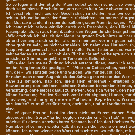
So verlegen und demütig der Mann selbst zu sein schien, so weni
doch seine blasse Erscheinung, von der ich kein Auge abwenden konnt
Ich beschloß, mich aus der Gesellschaft zu stehlen, was bei der u
schien. Ich wollte nach der Stadt zurückkehren, am andern Morge
den Mut dazu fände, ihn über denselben grauen Mann befragen. - Wä
Ich hatte mich schon wirklich durch den Rosenhain, den Hügel hi
Rasenplatz, als ich aus Furcht, außer den Wegen durchs Gras gehen
- Wie erschrak ich, als ich den Mann im grauen Rock hinter mir he
ab und verneigte sich so tief, als noch niemand vor mir getan hatt
ohne grob zu sein, es nicht vermeiden. Ich nahm den Hut auch ab
Haupt wie angewurzelt. Ich sah ihn voller Furcht stier an und war 
sehr verlegen zu sein; er hob den Blick nicht auf, verbeugte sich z
unsicherer Stimme, ungefähr im Tone eines Bettelnden.
"Möge der Herr meine Zudringlichkeit entschuldigen, wenn ich es w
an ihn. Vergönnen Sie gnädigst -" - "Aber um Gottes willen, mein He
tun, der -" wir stutzten beide und wurden, wie mir deucht, rot.
Er nahm nach einem Augenblick des Schweigens wieder das Wort: "W
Nähe zu befinden, hab' ich, mein Herr, einigemal - erlauben S
Bewunderung den schönen, schönen Schatten betrachten können, d
Verachtung, ohne selbst darauf zu merken, von sich werfen, den herrl
kühne Zumutung. Sollten Sie sich wohl nicht abgeneigt finden, mir 
Er schwieg, und mir ging's wie ein Mühlrad im Kopfe herum. Was so
abzukaufen? er muß verrückt sein, dacht' ich, und mit verändertem 
also:
"Ei, ei! guter Freund, habt Ihr denn nicht an Eurem eignen Sch
absonderlichen Sorte." Er fiel sogleich wieder ein: "Ich hab' in m
möchte; für diesen unschätzbaren Schatten halt' ich den höchsten Pr
Nun überfiel es mich wieder kalt, da ich an die Tasche erinnert wa
können. Ich nahm wieder das Wort und suchte es, wo möglich, mit u