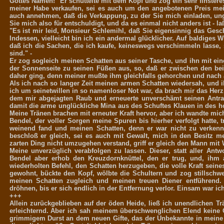
Gottes Namen!" Er schüttelte mit dem Kopf und zog ein sehr finsteres 
meiner Habe verkaufen, sei es auch um den angebotenen Preis mein
auch annehmen, daß die Verkappung, zu der Sie mich einladen, ungle
Sie mich also für entschuldigt, und da es einmal nicht anders ist - la
"Es ist mir leid, Monsieur Schlemihl, daß Sie eigensinnig das Gesc
Indessen, vielleicht bin ich ein andermal glücklicher. Auf baldiges 
daß ich die Sachen, die ich kaufe, keineswegs verschimmeln lasse, 
sind." -
Er zog sogleich meinen Schatten aus seiner Tasche, und ihn mit eine
der Sonnenseite zu seinen Füßen aus, so, daß er zwischen den b
daher ging, denn meiner mußte ihm gleichfalls gehorchen und nach
Als ich nach so langer Zeit meinen armen Schatten wiedersah, und 
ich um seinetwillen in so namenloser Not war, da brach mir das Herz, 
dem mir abgejagten Raub und erneuerte unverschämt seinen Antrag:
damit die arme unglückliche Mina aus des Schuftes Klauen in des h
Meine Tränen brachen mit erneuter Kraft hervor, aber ich wandte mic
Bendel, der voller Sorgen meine Spuren bis hierher verfolgt hatte, 
weinend fand und meinen Schatten, denn er war nicht zu verkenn
beschloß er gleich, sei es auch mit Gewalt, mich in den Besitz m
zarten Ding nicht umzugehen verstand, griff er gleich den Mann mit 
Meine unverzüglich verabfolgen zu lassen. Dieser, statt aller An
Bendel aber erhob den Kreuzdornknüttel, den er trug, und, ihm 
wiederholten Befehl, den Schatten herzugeben, die volle Kraft seine
gewohnt, bückte den Kopf, wölbte die Schultern und zog stillschwe
meinen Schatten zugleich und meinen treuen Diener entführend.
dröhnen, bis er sich endlich in der Entfernung verlor. Einsam war i
+++
Allein zurückgeblieben auf der öden Heide, ließ ich unendlichen T
erleichternd. Aber ich sah meinem überschwenglichen Elend keine 
grimmigem Durst an dem neuen Gifte, das der Unbekannte in meine 