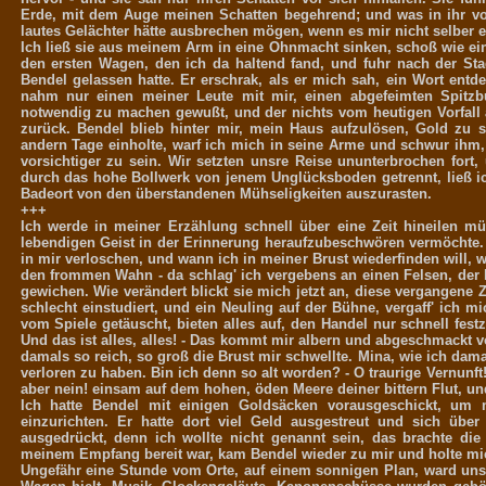
Erde, mit dem Auge meinen Schatten begehrend; und was in ihr vor
lautes Gelächter hätte ausbrechen mögen, wenn es mir nicht selber e
Ich ließ sie aus meinem Arm in eine Ohnmacht sinken, schoß wie ein P
den ersten Wagen, den ich da haltend fand, und fuhr nach der St
Bendel gelassen hatte. Er erschrak, als er mich sah, ein Wort entde
nahm nur einen meiner Leute mit mir, einen abgefeimten Spitzb
notwendig zu machen gewußt, und der nichts vom heutigen Vorfall a
zurück. Bendel blieb hinter mir, mein Haus aufzulösen, Gold zu
andern Tage einholte, warf ich mich in seine Arme und schwur ihm,
vorsichtiger zu sein. Wir setzten unsre Reise ununterbrochen for
durch das hohe Bollwerk von jenem Unglücksboden getrennt, ließ 
Badeort von den überstandenen Mühseligkeiten auszurasten.
+++
Ich werde in meiner Erzählung schnell über eine Zeit hineilen mü
lebendigen Geist in der Erinnerung heraufzubeschwören vermöchte. A
in mir verloschen, und wann ich in meiner Brust wiederfinden will,
den frommen Wahn - da schlag' ich vergebens an einen Felsen, der 
gewichen. Wie verändert blickt sie mich jetzt an, diese vergangene Ze
schlecht einstudiert, und ein Neuling auf der Bühne, vergaff' ich 
vom Spiele getäuscht, bieten alles auf, den Handel nur schnell fe
Und das ist alles, alles! - Das kommt mir albern und abgeschmackt
damals so reich, so groß die Brust mir schwellte. Mina, wie ich damals
verloren zu haben. Bin ich denn so alt worden? - O traurige Vernunf
aber nein! einsam auf dem hohen, öden Meere deiner bittern Flut, u
Ich hatte Bendel mit einigen Goldsäcken vorausgeschickt, um
einzurichten. Er hatte dort viel Geld ausgestreut und sich üb
ausgedrückt, denn ich wollte nicht genannt sein, das brachte d
meinem Empfang bereit war, kam Bendel wieder zu mir und holte mic
Ungefähr eine Stunde vom Orte, auf einem sonnigen Plan, ward uns