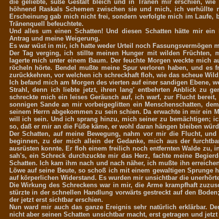
die geliebte, süße Gestalt bleich und in Tränen mir erschien, wie
höhnend Raskals Schemen zwischen sie und mich, ich verhüllte m
Erscheinung gab mich nicht frei, sondern verfolgte mich im Laufe,
Tränenquell befeuchtete.
Und alles um einen Schatten! Und diesen Schatten hätte mir ein
Antrag und meine Weigerung.
Es war wüst in mir, ich hatte weder Urteil noch Fassungsvermögen m
Der Tag verging, ich stillte meinen Hunger mit wilden Früchten, 
lagerte mich unter einem Baum. Der feuchte Morgen weckte mich a
röcheln hörte. Bendel mußte meine Spur verloren haben, und es fr
zurückkehren, vor welchen ich schreckhaft floh, wie das scheue Wild
Ich befand mich am Morgen des vierten auf einer sandigen Ebene, w
Strahl, denn ich liebte jetzt, ihren lang' entbehrten Anblick zu g
schreckte mich ein leises Geräusch auf, ich warf, zur Flucht berei
sonnigen Sande an mir vorbeigeglitten ein Menschenschatten, dem 
seinem Herrn abgekommen zu sein schien. Da erwachte in mir ein Mäc
will ich sein. Und ich sprang hinzu, mich seiner zu bemächtigen; ic
so, daß er mir an die Füße käme, er wohl daran hängen bleiben würd
Der Schatten, auf meine Bewegung, nahm vor mir die Flucht, und 
beginnen, zu der mich allein der Gedanke, mich aus der furchtbar
ausrüsten konnte. Er floh einem freilich noch entfernten Walde zu, 
sah's, ein Schreck durchzuckte mir das Herz, fachte meine Begierd
Schatten. Ich kam ihm nach und nach näher, ich mußte ihn erreichen.
Löwe auf seine Beute, so schoß ich mit einem gewaltigen Sprunge hi
auf körperlichen Widerstand. Es wurden mir unsichtbar die unerhörtes
Die Wirkung des Schreckens war in mir, die Arme krampfhaft zuzus
stürzte in der schnellen Handlung vorwärts gestreckt auf den Boden
der jetzt erst sichtbar erschien.
Nun ward mir auch das ganze Ereignis sehr natürlich erklärbar. De
nicht aber seinen Schatten unsichtbar macht, erst getragen und jet