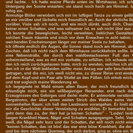
und lachte. - Ich hatte meine Pferde unten im Wirtshause, ich s
Untergang der Sonne erwarten; sie stand noch hoch am Himmel. Ic
ruhig ein.
Anmutige Bilder verwoben sich mir im luftigen Tanze zu einem gefä
an mir vorüber und lächelte mich freundlich an. Auch der ehrliche 
vorüber. Viele sah ich noch, und wie mich dünkt, auch dich, Chami
keiner einen Schatten, und was seltsamer ist, es sah nicht übel aus
Ich konnte die beweglichen, leicht verwehten, lieblichen Gestalt
solchen Traum träumte und mich vor dem Erwachen in acht nahm; i
weichenden Erscheinungen länger vor meiner Seele zu behalten.
Ich öffnete endlich die Augen, die Sonne stand noch am Himmel, aber
Zeichen, daß ich nicht nach dem Wirtshause zurückkehren sollte. I
eine Nebenstraße, die durch den waldbewachsenen Fuß des G
anheimstellend, was es mit mir vorhatte, zu erfüllen. Ich schaute n
den ich reich zurückgelassen hatte, mich zu wenden, welches ich all
den ich in der Welt bekleiden sollte: mein Anzug war sehr bescheiden
getragen, und die mir, ich weiß nicht wie, zu dieser Reise erst wi
auf dem Kopf und ein Paar alte Stiefel an den Füßen. Ich erhob mich
und trat sogleich meine Wanderung an.
Ich begegnete im Wald einem alten Bauer, der mich freundlich b
erkundigte mich, wie ein wißbegieriger Reisender, erst nach
Erzeugnissen des Gebirges und derlei mehr. Er antwortete verständ
Bergstroms, der über einen weiten Strich des Waldes seine Verw
sonnenhellen Raum; ich ließ den Landmann vorangehen. Er hielt abe
mir die Geschichte dieser Verwüstung zu erzählen. Er bemerkte bald
geht denn das zu, der Herr hat ja keinen Schatten!" - "Leider! lei
langen Krankheit Haare, Nägel und Schatten ausgegangen. Seht, Vater
weiß, die Nägel sehr kurz und der Schatten, der will noch nicht wied
"keinen Schatten, das ist bös! das war eine böse Krankheit, die der
und bei dem nächsten Querweg, der sich darbot, ging er, ohne ein Wor