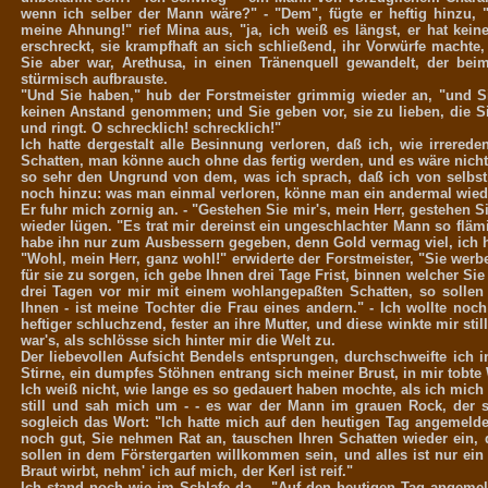
wenn ich selber der Mann wäre?" - "Dem", fügte er heftig hinzu,
meine Ahnung!" rief Mina aus, "ja, ich weiß es längst, er hat kein
erschreckt, sie krampfhaft an sich schließend, ihr Vorwürfe machte
Sie aber war, Arethusa, in einen Tränenquell gewandelt, der b
stürmisch aufbrauste.
"Und Sie haben," hub der Forstmeister grimmig wieder an, "und S
keinen Anstand genommen; und Sie geben vor, sie zu lieben, die Si
und ringt. O schrecklich! schrecklich!"
Ich hatte dergestalt alle Besinnung verloren, daß ich, wie irrered
Schatten, man könne auch ohne das fertig werden, und es wäre nicht
so sehr den Ungrund von dem, was ich sprach, daß ich von selbst 
noch hinzu: was man einmal verloren, könne man ein andermal wied
Er fuhr mich zornig an. - "Gestehen Sie mir's, mein Herr, gestehen
wieder lügen. "Es trat mir dereinst ein ungeschlachter Mann so fläm
habe ihn nur zum Ausbessern gegeben, denn Gold vermag viel, ich 
"Wohl, mein Herr, ganz wohl!" erwiderte der Forstmeister, "Sie werb
für sie zu sorgen, ich gebe Ihnen drei Tage Frist, binnen welcher 
drei Tagen vor mir mit einem wohlangepaßten Schatten, so sollen 
Ihnen - ist meine Tochter die Frau eines andern." - Ich wollte noc
heftiger schluchzend, fester an ihre Mutter, und diese winkte mir s
war's, als schlösse sich hinter mir die Welt zu.
Der liebevollen Aufsicht Bendels entsprungen, durchschweifte ich 
Stirne, ein dumpfes Stöhnen entrang sich meiner Brust, in mir tobte
Ich weiß nicht, wie lange es so gedauert haben mochte, als ich mich 
still und sah mich um - - es war der Mann im grauen Rock, der 
sogleich das Wort: "Ich hatte mich auf den heutigen Tag angemeldet
noch gut, Sie nehmen Rat an, tauschen Ihren Schatten wieder ein, 
sollen in dem Förstergarten willkommen sein, und alles ist nur ei
Braut wirbt, nehm' ich auf mich, der Kerl ist reif."
Ich stand noch wie im Schlafe da. - "Auf den heutigen Tag angemelde