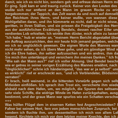
damit, wie ich es nicht bin, sondern geh und erfreue deinen Herrn mi
Er ging. Spät kam er und traurig zurück. Keiner von den Leuten des 
wußte sich nur entfernt an den Mann im grauen Rocke zu eri
hergekommen; der Teppich, das Zelt waren da und noch auf demselb
den Reichtum ihres Herrn, und keiner wußte, von wannen diese
Wohlgefallen daran, und ihn kümmerte es nicht, daß er nicht wisse, 
geritten, in ihren Ställen, und sie priesen die Freigebigkeit des He
aus der ausführlichen Erzählung Bendels, dessen rascher Eifer un
verdientes Lob erhielten. Ich winkte ihm düster, mich allein zu lassen
"Ich habe," hub er wieder an, "meinem Herrn Bericht abgestattet übe
ein Auftrag auszurichten, den mir heute früh jemand gegeben, welch
wo ich so unglücklich gewesen. Die eignen Worte des Mannes ware
nicht mehr sehen, da ich übers Meer gehe, und ein günstiger Wind 
ich die Ehre haben, ihn selber aufzusuchen und ein andres, ihm d
Sie mich ihm untertänigst und versichern ihn meines Dankes." Ich fra
"Wie sah der Mann aus?" rief ich voller Ahnung. Und Bendel besch
wie er getreu in seiner vorigen Erzählung des Mannes erwähnt, nach 
"Unglücklicher!" schrie ich händeringend, "das war er ja selbst!" u
es wirklich!" rief er erschreckt aus, "und ich Verblendeter, Blödsin
verraten!"
Er brach, heiß weinend, in die bittersten Vorwürfe gegen sich sel
Mitleiden einflößen. Ich sprach ihm Trost ein, versicherte ihm wiede
alsbald nach dem Hafen, um, wo möglich, die Spuren des seltsam
sehr viele Schiffe, die widrige Winde im Hafen zurückgehalten, ausg
bestimmt, und der graue Mann war spurlos wie ein Schatten versch
+++
Was hülfen Flügel dem in eisernen Ketten fest Angeschmiedeten? E
Fafner bei seinem Hort, fern von jedem menschlichen Zuspruch, bei
sondern ich fluchte ihm, um dessentwillen ich mich von allem Le
hegend, fürchtete ich mich vor dem letzten meiner Knechte, den ich 