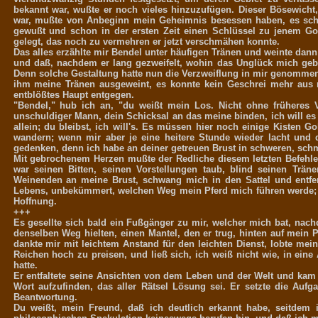
bekannt war, wußte er noch vieles hinzuzufügen. Dieser Bösewich
war, mußte von Anbeginn mein Geheimnis besessen haben, es sch
gewußt und schon in der ersten Zeit einen Schlüssel zu jenem G
gelegt, das noch zu vermehren er jetzt verschmähen konnte.
Das alles erzählte mir Bendel unter häufigen Tränen und weinte dann
und daß, nachdem er lang gezweifelt, wohin das Unglück mich gebr
Denn solche Gestaltung hatte nun die Verzweiflung in mir genommen.
ihm meine Tränen ausgeweint, es konnte kein Geschrei mehr aus m
entblößtes Haupt entgegen.
"Bendel," hub ich an, "du weißt mein Los. Nicht ohne früheres Ve
unschuldiger Mann, dein Schicksal an das meine binden, ich will es nic
allein; du bleibst, ich will's. Es müssen hier noch einige Kisten Go
wandern; wenn mir aber je eine heitere Stunde wieder lacht und d
gedenken, denn ich habe an deiner getreuen Brust in schweren, sch
Mit gebrochenem Herzen mußte der Redliche diesem letzten Befehle 
war seinen Bitten, seinen Vorstellungen taub, blind seinen Trän
Weinenden an meine Brust, schwang mich in den Sattel und entf
Lebens, unbekümmert, welchen Weg mein Pferd mich führen werde; de
Hoffnung.
+++
Es gesellte sich bald ein Fußgänger zu mir, welcher mich bat, nac
denselben Weg hielten, einen Mantel, den er trug, hinten auf mein P
dankte mir mit leichtem Anstand für den leichten Dienst, lobte me
Reichen hoch zu preisen, und ließ sich, ich weiß nicht wie, in ein
hatte.
Er entfaltete seine Ansichten von dem Leben und der Welt und kam 
Wort aufzufinden, das aller Rätsel Lösung sei. Er setzte die Aufga
Beantwortung.
Du weißt, mein Freund, daß ich deutlich erkannt habe, seitdem 