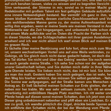
philosophischen Spekulation keineswegs berufen bin, und daß ich mi
auf sich beruhen lassen, vieles zu wissen und zu begreifen Verzicht
Sinn vertrauend, der Stimme in mir, soviel es in meiner Macht 
Redekünstler mit großem Talent ein fest gefügtes Gebäude aufzuführ
eine innere Notwendigkeit bestand. Nur vermißt' ich ganz in ihm, 
einem bloßen Kunstwerk, dessen zierliche Geschlossenheit und Vol
dem wohlberedeten Manne gerne zu, der meine Aufmerksamkeit von 
willig ihm ergeben, wenn er meine Seele wie meinen Verstand in A
Mittlerweile war die Zeit hingegangen, und unbemerkt hatte schon 
mit einem Male aufblickte und im Osten die Pracht der Farben sich 
in dieser Stunde, wo die Schlagschatten mit ihrer ganzen Ausdehnun
ersehen! und ich war nicht allein! Ich warf einen Blick auf meinen 
im grauen Rock.
Er lächelte über meine Bestürzung und fuhr fort, ohne mich zum Wor
ist, unsern wechselseitigen Vorteil uns auf eine Weile verbinden, z
Gebirge, ob Sie gleich noch nicht daran gedacht haben, ist doch die
das Tal dürfen Sie nicht und über das Gebirg' werden Sie noch wen
ist auch gerade meine Straße. - Ich sehe Sie schon vor der aufgehen
unsrer Gesellschaft leihen, und Sie dulden mich dafür in Ihrer Nähe
gute Dienste leisten. Sie lieben mich nicht, das ist mir leid. Sie k
als man ihn malt. Gestern haben Sie mich geärgert, das ist wahr, he
den Weg bis hierher verkürzt, das müssen Sie selbst gestehen. - Ne
Die Sonne war aufgegangen, auf der Straße kamen uns Menschen en
Antrag an. Er ließ lächelnd meinen Schatten zur Erde gleiten, der a
neben mir her trabte. Mir war sehr seltsam zumute. Ich ritt an e
ehrerbietig mit entblößtem Haupte Platz machten. Ich ritt weiter u
Pferde herab auf diesen sonst meinen Schatten, den ich jetzt von ei
Dieser ging unbekümmert nebenher und pfiff eben ein Liedchen. Er z
war zu groß, ich wandte plötzlich die Zügel, drückte beide Sporen a
ich entführte den Schatten nicht, der bei der Wendung vom Pferde