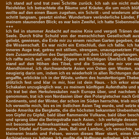
ich stand auf und trat zwei Schritte zurück. Ich sah sie nicht me
Reisfelder. Ich betrachtete die Bäume und Kräuter, die um mich blü
wollte auf den einen Baum zugehen, ein Schritt - und wiederum alles
schritt langsam, gesetzt einher. Wunderbare veränderliche Länder, 
meinem staunenden Blick; es war kein Zweifel, ich hatte Siebenmeile
+++
Ich fiel in stummer Andacht auf meine Knie und vergoß Tränen des
Seele. Durch frühe Schuld von der menschlichen Gesellschaft aus
geliebt, gewiesen, die Erde mir zu einem reichen Garten gegeben, d
die Wissenschaft. Es war nicht ein Entschluß, den ich faßte. Ich 
inneres Auge trat, getreu mit stillem, strengem, unausgesetztem Fl
dem Zusammenfallen des Dargestellten mit dem Urbild abgehangen.
Ich raffte mich auf, um ohne Zögern mit flüchtigen Überblick Besit
stand auf den Höhen des Tibet, und die Sonne, die mir vor we
Abendhimmel, ich durchwanderte Asien von Osten gen Westen, sie i
neugierig darin um, indem ich es wiederholt in allen Richtungen d
angaffte, erblickte ich in der Wüste, unfern des hunderttorigen Theb
plötzlich fest und klar in mir, hier ist dein Haus. - Ich erkor 
Schakalen unzugänglich war, zu meinem künftigen Aufenthalte und se
Ich trat bei den Herkulessäulen nach Europa über, und nachdem 
genommen, trat ich von Nordasien über den Polargletscher nach Grö
Kontinents, und der Winter, der schon im Süden herrschte, trieb mi
Ich verweilte mich, bis es im östlichen Asien Tag wurde, und setzte 
beide Amerika die Bergkette, die die höchsten bekannten Unebenheite
von Gipfel zu Gipfel, bald über flammende Vulkane, bald über besch
und sprang über die Beringstraße nach Asien. - Ich verfolgte desse
mit besonderer Aufmerksamkeit, welche der dort gelegenen Inseln
meine Stiefel auf Sumatra, Java, Bali und Lamboc, ich versuchte, s
kleineren Inseln und Felsen, wovon dieses Meer starrt, einen Ü
Archipelagus zu bahnen. Ich mußte die Hoffnung aufgeben. Ich setz