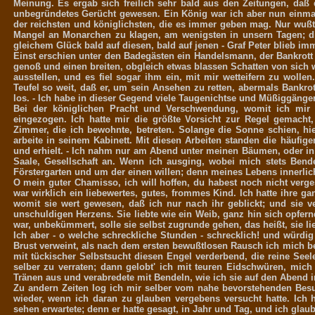
Meinung. Es ergab sich freilich sehr bald aus den Zeitungen, daß
unbegründetes Gerücht gewesen. Ein König war ich aber nun einmal
der reichsten und königlichsten, die es immer geben mag. Nur wußte
Mangel an Monarchen zu klagen, am wenigsten in unsern Tagen; di
gleichem Glück bald auf diesen, bald auf jenen - Graf Peter blieb imm
Einst erschien unter den Badegästen ein Handelsmann, der Bankrott
genoß und einen breiten, obgleich etwas blassen Schatten von sich 
ausstellen, und es fiel sogar ihm ein, mit mir wetteifern zu woll
Teufel so weit, daß er, um sein Ansehen zu retten, abermals Bankr
los. - Ich habe in dieser Gegend viele Taugenichtse und Müßiggänge
Bei der königlichen Pracht und Verschwendung, womit ich mir a
eingezogen. Ich hatte mir die größte Vorsicht zur Regel gemacht,
Zimmer, die ich bewohnte, betreten. Solange die Sonne schien, hie
arbeite in seinem Kabinett. Mit diesen Arbeiten standen die häufige
und erhielt. - Ich nahm nur am Abend unter meinen Bäumen, oder i
Saale, Gesellschaft an. Wenn ich ausging, wobei mich stets Be
Förstergarten und um der einen willen; denn meines Lebens innerlic
O mein guter Chamisso, ich will hoffen, du habest noch nicht verges
war wirklich ein liebewertes, gutes, frommes Kind. Ich hatte ihre ga
womit sie wert gewesen, daß ich nur nach ihr geblickt; und sie ve
unschuldigen Herzens. Sie liebte wie ein Weib, ganz hin sich opfer
war, unbekümmert, solle sie selbst zugrunde gehen, das heißt, sie lie
Ich aber - o welche schreckliche Stunden - schrecklich! und würdi
Brust verweint, als nach dem ersten bewußtlosen Rausch ich mich be
mit tückischer Selbstsucht diesen Engel verderbend, die reine See
selber zu verraten; dann gelobt' ich mit teuren Eidschwüren, mich
Tränen aus und verabredete mit Bendeln, wie ich sie auf den Abend 
Zu andern Zeiten log ich mir selber vom nahe bevorstehenden Bes
wieder, wenn ich daran zu glauben vergebens versucht hatte. Ich 
sehen erwartete; denn er hatte gesagt, in Jahr und Tag, und ich glaub