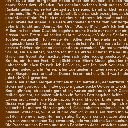
Ich hieß zu dem morgenden Abend unter den Bäumen, die den Rau
ganze Stadt dazu einladen. Der geheimnisreichen Kraft meines 
Raskals gelang es, selbst die Zeit zu besiegen. Es ist wirklich ers
anordnete. Die Pracht und der Überfluß, die da sich erzeugten, auch
ganz sicher fühlte. Es blieb mir nichts zu erinnern, ich mußte meine
Es dunkelte der Abend. Die Gäste erschienen und wurden mir vorgest
tiefer Ehrfurcht und Demut: Herr Graf. Was sollt' ich tun? Ich ließ
Mitten im festlichen Gewühle begehrte meine Seele nur nach der einen
sittsam ihren Eltern und schien nicht zu wissen, daß sie die Schönst
Tochter vorgestellt. Ich wußte den Alten viel Angenehmes und 
ausgescholtener Knabe da und vermochte kein Wort hervor zu lallen.
dessen Zeichen sie schmückte, darin zu verwalten. Sie bat versc
vor ihr, als sie selbst, brachte ich ihr als erster Untertan meine H
Gästen ein Gebot, dem nachzuleben sich jeder freudig beeiferte. Ma
Bunde, ein frohes Fest. Die glücklichen Eltern Minas glaubten 
unbeschreiblichen Rausch. Ich ließ alles, was ich noch von den 
werden, gekauft, alle Perlen, alles Edelgestein in zwei verdeckte
ihren Gespielinnen und allen Damen herumreichen; Gold ward ind
jubelnde Volk geworfen.
Bendel am andern Morgen eröffnete mir im Vertrauen, der Verdacht, 
Gewißheit geworden. Er habe gestern ganze Säcke Goldes unterschla
Beute gönnen; ich spende gern allen, warum nicht auch ihm? Gester
redlich gedient, sie haben mir froh ein frohes Fest begehen helfen."
Es war nicht weiter die Rede davon. Raskal blieb der Erste meiner 
Dieser war gewohnt worden, meinen Reichtum als unerschöpflich zu
vielmehr, in meinen Sinn eingehend, Gelegenheiten ersinnen, ihn
blassen Schleicher, wußt' er nur so viel: Ich dürfe allein durch ihn 
auf dem meine einzige Hoffnung ruhe. Übrigens sei ich davon überz
ich, den versprochenen Tag erwartend, jede vergebliche Nachsuchung
Die Pracht meines Festes und mein Benehmen dabei erhielten anfang