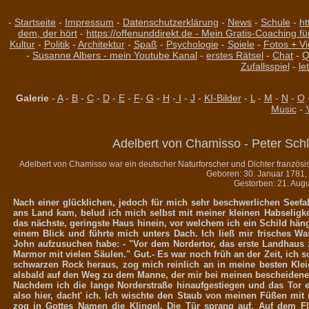
-
Startseite
-
Impressum
-
Datenschutzerklärung
-
News
-
Schule
-
ht
dem, der hört
-
https://offenunddirekt.de - Mein Gratis-Coaching fü
Kultur
-
Politik
-
Architektur
-
Spaß
-
Psychologie
-
Spiele
-
Fotos + V
-
Susanne Albers - mein Youtube Kanal
-
erstes Rätsel
-
Chat
-
Q
Zufallsspiel
-
le
Galerie
-
A
-
B
-
C
-
D
-
E
-
F
-
G
-
H
-
I
-
J
-
KI-Bilder
-
L
-
M
-
N
-
O
Music
-
Adelbert von Chamisso - Peter Sc
Adelbert von Chamisso war ein deutscher Naturforscher und Dichter französisc
Geboren: 30. Januar 1781, 
Gestorben: 21. Augu
Nach einer glücklichen, jedoch für mich sehr beschwerlichen Seefa
ans Land kam, belud ich mich selbst mit meiner kleinen Habseligk
das nächste, geringste Haus hinein, vor welchem ich ein Schild hä
einem Blick und führte mich unters Dach. Ich ließ mir frisches 
John aufzusuchen habe: - "Vor dem Nordertor, das erste Landhaus 
Marmor mit vielen Säulen." Gut.- Es war noch früh an der Zeit, ic
schwarzen Rock heraus, zog mich reinlich an in meine besten Klei
alsbald auf den Weg zu dem Manne, der mir bei meinen bescheidenen 
Nachdem ich die lange Norderstraße hinaufgestiegen und das Tor e
also hier, dacht' ich. Ich wischte den Staub von meinen Füßen mi
zog in Gottes Namen die Klingel. Die Tür sprang auf. Auf dem Flu