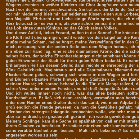
Wagen hielt. Musik, Glockengeläute, Kanonenschüsse wurden gehört
Wagens erschien in weißen Kleidern ein Chor Jungfrauen von ausne
Nacht vor der Sonne, verschwanden. Sie trat aus der Mitte der Schw
vor mir nieder und hielt mir auf seidenem Kissen einen aus Lorbee
von Majestät, Ehrfurcht und Liebe einige Worte sprach, die ich ni
Herz berauschte - es war mir, als wäre schon einmal die himmlische
das Lob eines guten Königs und das Glück seines Volkes.
Und dieser Auftritt, lieber Freund, mitten in der Sonne! - Sie kniete
die Kluft nicht überspringen, nicht wieder vor dem Engel auf die Knie
mußte meine Scham, meine Angst, meine Verzweiflung tief in den G
mich, er sprang von der andern Seite aus dem Wagen heraus, ich r
mir eben zur Hand lag, eine reiche diamantene Krone, die die schö
seines Herrn, der solche Ehrenbezeigungen nicht annehmen könne no
guten Einwohner der Stadt für ihren guten Willen bedankt. Er nah
brillantenen Reif an dessen Stelle; dann reichte er ehrerbietig de
Wink Geistlichkeit, Magistratus und alle Deputationen. Niemand wa
Pferden Raum geben, schwang sich wieder in den Wagen und fort g
und Blumen erbauten Pforte hinweg, dem Städtchen zu. - Die Kano
meinem Hause; ich sprang behend in die Tür, die Menge teilend, di
schrie Vivat unter meinem Fenster, und ich ließ doppelte Dukaten dar
Und ich wußte immer noch nicht, was das alles bedeuten sollte
Kundschaft aus. Er ließ sich denn erzählen, wasmaßen man bereits
unter dem Namen eines Grafen durch das Land; wie mein Adjutant e
groß endlich die Freude gewesen, da man die Gewißheit gehabt, mic
offenbar das strengste Inkognito beobachten wolle, wie sehr man un
aber so huldreich, so gnadenvoll gezürnt - ich würde gewiß dem gu
Meinem Schlingel kam die Sache so spaßhaft vor, daß er mit strafen
ihrem Glauben zu bestärken. Er stattete mir einen sehr komischen Ber
seine verübte Bosheit zum besten. - Muß ich's bekennen? Es schme
angesehen worden zu sein.