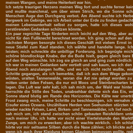
meinen Wangen, und meine Heiterkeit war hin.
Ich setzte traurigen Herzens meinen Weg fort und suchte ferner ke
und mußte manchmal, um über einen Strich, wo die Sonne schi
Menschen Auge den Durchgang verbot. Am Abend suchte ich Herber
Bergwerk im Gebirge, wo ich Arbeit unter der Erde zu finden gedach
meinen Lebensunterhalt selbst zu sorgen, hatte ich dieses woh
zerstörenden Gedanken schützen könnte.
Ein paar regnichte Tage förderten mich leicht auf den Weg, aber au
nicht für den Fußknecht berechnet worden. Ich ging schon auf den
nächsten Morgen besorgte ich dieses Geschäft mit vielem Ernst in
neue Stiefel zum Kauf standen. Ich wählte und handelte lange. Ich
leisten; mich schreckte die unbillige Forderung. Ich begnügte mich
schöne blondlockige Knabe, der die Bude hielt, gegen gleich bare 
auf den Weg wünschte. Ich zog sie gleich an und ging zum nördlich
Ich war in meinen Gedanken sehr vertieft und sah kaum, wo ich den 
Abend noch anzulangen hoffte, und wo ich nicht recht wußte, wie
Schritte gegangen, als ich bemerkte, daß ich aus dem Wege geko
wüsten, uralten Tannenwalde, woran die Axt nie gelegt worden zu 
mitten unter öden Felsen, die nur mit Moos und Steinbrecharten 
lagen. Die Luft war sehr kalt, ich sah mich um, der Wald war hint
herrschte die Stille des Todes, unabsehbar dehnte sich das Eis, w
Sonne stand blutig am Rande des Horizontes. Die Kälte war unerträ
Frost zwang mich, meine Schritte zu beschleunigen, ich vernahm n
Eisufer eines Ozeans. Unzählbare Herden von Seehunden stürzten sich
wieder nackte Felsen, Land, Birken- und Tannenwälder, ich lief noch 
sah mich um, ich stand zwischen schön gebauten Reisfeldern unte
nach meiner Uhr, ich hatte vor nicht einer Viertelstunde den Markt
Zunge, um mich zu erwecken; aber ich wachte wirklich. - Ich sch
hörte vor mir seltsame Silben durch die Nase zählen; ich blickte au
wenn ich auch ihrer Kleidung keinen Glauben beimessen wollte, red