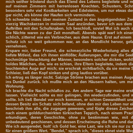
mich seither tröstend durch das Elend des Lebens begleitete und m
auf meinen Zimmern mit herrenlosen Knechten, Schustern, Schne
besonders sehr viel Kostbarkeiten und Edelsteine, um nur etwas de
gar nicht, als könne der Haufen sich vermindern.
Ich schwebte indes über meinen Zustand in den ängstigendsten Zwei
vierzig Wachskerzen in meinem Saal anzünden, bevor ich aus dem 
Auftrittes mit den Schulknaben. Ich beschloß, soviel Mut ich auch 
Die Nächte waren zu der Zeit mondhell. Abends spät warf ich eine
schlich, zitternd wie ein Verbrecher, aus dem Hause. Erst auf einem
Schutz ich so weit gekommen war, an das Mondlicht hervor, ge
vernehmen.
Erspare mir, lieber Freund, die schmerzliche Wiederholung alles 
tiefste Mitleid, das ich ihnen einflößte; Äußerungen, die mir die S
hochmütige Verachtung der Männer, besonders solcher dicken, wohlbe
holdes Mädchen, die, wie es schien, ihre Eltern begleitete, indem d
leuchtendes Auge auf mich; sie erschrak sichtbarlich, da sie meine S
Schleier, ließ den Kopf sinken und ging lautlos vorüber.
Ich ertrug es länger nicht. Salzige Ströme brachen aus meinen Au
ins Dunkel zurück. Ich mußte mich an den Häusern halten, um mei
Wohnung.
Ich brachte die Nacht schlaflos zu. Am andern Tage war meine er
lassen. Vielleicht sollte es mir gelingen, ihn wiederzufinden, und
sollte. Ich ließ Bendel vor mich kommen, er schien Gewandtheit un
dessen Besitz ein Schatz sich befand, ohne den mir das Leben nur ein
beschrieb ihm alle, die zugegen gewesen, und fügte dieses Zeiche
nach einem golddurchwirkten türkischen Teppich, nach einem Prac
erkundigen, deren Geschichte, ohne zu bestimmen wie, mit d
unbedeutend geschienen, und dessen Erscheinung die Ruhe und das 
Wie ich ausgeredet, holt' ich Gold her, eine Last, wie ich sie nur 
für einen größern Wert. "Bendel," sprach ich, "dieses ebnet viele We