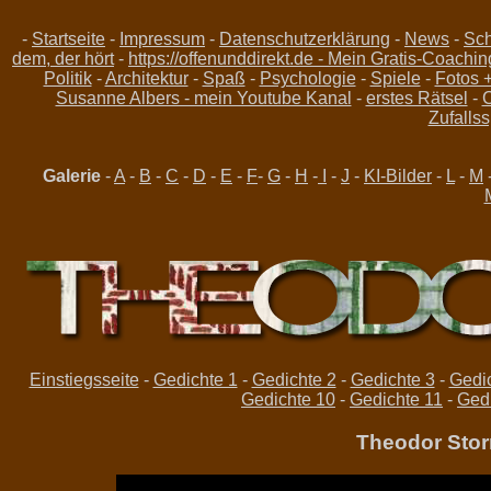
-
Startseite
-
Impressum
-
Datenschutzerklärung
-
News
-
Sch
dem, der hört
-
https://offenunddirekt.de - Mein Gratis-Coachin
Politik
-
Architektur
-
Spaß
-
Psychologie
-
Spiele
-
Fotos 
Susanne Albers - mein Youtube Kanal
-
erstes Rätsel
-
C
Zufallss
Galerie
-
A
-
B
-
C
-
D
-
E
-
F
-
G
-
H
-
I
-
J
-
KI-Bilder
-
L
-
M
Einstiegsseite
-
Gedichte 1
-
Gedichte 2
-
Gedichte 3
-
Gedic
Gedichte 10
-
Gedichte 11
-
Ged
Theodor Stor