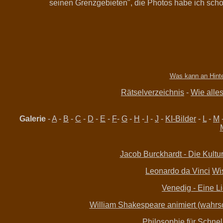
seinen Grenzgebieten", die Photos habe ich scho
Was kann an Hint
Rätselverzeichnis
-
Wie alles
Galerie
-
A
-
B
-
C
-
D
-
E
-
F
-
G
-
H
-
I
-
J
-
KI-Bilder
-
L
-
M
Jacob Burckhardt - Die Kultur
Leonardo da Vinci
Wis
Venedig - Eine L
William Shakespeare animiert (wahrsche
Philosophie für Schne