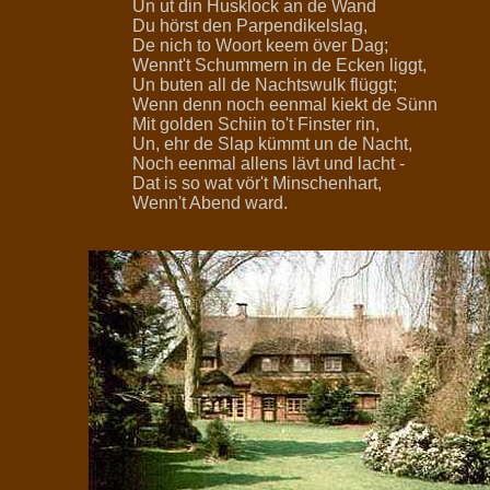
Un ut din Husklock an de Wand
Du hörst den Parpendikelslag,
De nich to Woort keem över Dag;
Wennt't Schummern in de Ecken liggt,
Un buten all de Nachtswulk flüggt;
Wenn denn noch eenmal kiekt de Sünn
Mit golden Schiin to't Finster rin,
Un, ehr de Slap kümmt un de Nacht,
Noch eenmal allens lävt und lacht -
Dat is so wat vör't Minschenhart,
Wenn't Abend ward.