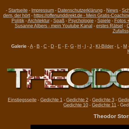
-
Startseite
-
Impressum
-
Datenschutzerklärung
-
News
-
Sch
dem, der hört
-
https://offenunddirekt.de - Mein Gratis-Coachin
Politik
-
Architektur
-
Spaß
-
Psychologie
-
Spiele
-
Fotos 
Susanne Albers - mein Youtube Kanal
-
erstes Rätsel
-
C
Zufallss
Galerie
-
A
-
B
-
C
-
D
-
E
-
F
-
G
-
H
-
I
-
J
-
KI-Bilder
-
L
-
M
Einstiegsseite
-
Gedichte 1
-
Gedichte 2
-
Gedichte 3
-
Gedic
Gedichte 10
-
Gedichte 11
- Ged
Theodor Stor