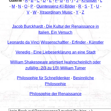
Galerie
-
A
-
B
-
C
-
D
-
E
-
F
-
G
-
H
-
I
-
J
-
KI-Bilder
-
L
-
M
-
N
-
O
-
P
-
Quintessenz-KI-Bilder
-
R
-
S
-
T
-
U
-
V
-
W
-
Xtraordinary Music
-
Y
-
Z
Jacob Burckhardt - Die Kultur der Renaissance in
Italien. Ein Versuch
Leonardo da Vinci
Wissenschaftler - Erfinder - Künstler
Venedig - Eine Liebeserklärung an eine Stadt
William Shakespeare animiert (wahrscheinlich oder
zufällig...2/3 zu 1/3) William Turner
Philosophie für Schnelldenker
-
Besinnliche
Philosophie
Philosophie der Renaissance