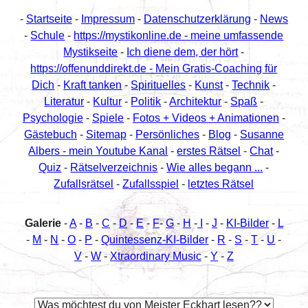
-
Startseite
-
Impressum
-
Datenschutzerklärung
-
News
-
Schule
-
https://mystikonline.de - meine umfassende
Mystikseite
-
Ich diene dem, der hört
-
https://offenunddirekt.de - Mein Gratis-Coaching für
Dich
-
Kraft tanken
-
Spirituelles
-
Kunst
-
Technik
-
Literatur
-
Kultur
-
Politik
-
Architektur
-
Spaß
-
Psychologie
-
Spiele
-
Fotos + Videos + Animationen
-
Gästebuch
-
Sitemap
-
Persönliches
-
Blog
-
Susanne
Albers - mein Youtube Kanal
-
erstes Rätsel
-
Chat
-
Quiz
-
Rätselverzeichnis
-
Wie alles begann ...
-
Zufallsrätsel
-
Zufallsspiel
-
letztes Rätsel
Galerie
-
A
-
B
-
C
-
D
-
E
-
F
-
G
-
H
-
I
-
J
-
KI-Bilder
-
L
-
M
-
N
-
O
-
P
-
Quintessenz-KI-Bilder
-
R
-
S
-
T
-
U
-
V
-
W
-
Xtraordinary Music
-
Y
-
Z