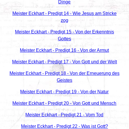
Dinge
Meister Eckhart - Predigt 14 - Wie Jesus am Stricke
zog
Meister Eckhart - Predigt 15 - Von der Erkenntnis
Gottes
Meister Eckhart - Predigt 16 - Von der Armut
Meister Eckhart - Predigt 17 - Von Gott und der Welt
Meister Eckhart - Predigt 18 - Von der Erneuerung des
Geistes
Meister Eckhart - Predigt 19 - Von der Natur
Meister Eckhart - Predigt 20 - Von Gott und Mensch
Meister Eckhart - Predigt 21 - Vom Tod
Meister Eckhart - Predigt 22 - Was ist Gott?