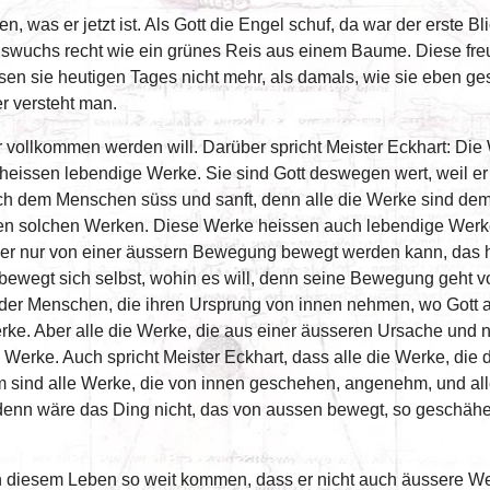
en, was er jetzt ist. Als Gott die Engel schuf, da war der erste 
swuchs recht wie ein grünes Reis aus einem Baume. Diese fr
ssen sie heutigen Tages nicht mehr, als damals, wie sie eben 
r versteht man.
 vollkommen werden will. Darüber spricht Meister Eckhart: Die W
eissen lebendige Werke. Sie sind Gott deswegen wert, weil er e
ch dem Menschen süss und sanft, denn alle die Werke sind dem
llen solchen Werken. Diese Werke heissen auch lebendige Werk
 Tier nur von einer äussern Bewegung bewegt werden kann, das h
 bewegt sich selbst, wohin es will, denn seine Bewegung geht 
e der Menschen, die ihren Ursprung von innen nehmen, wo Gott
ke. Aber alle die Werke, die aus einer äusseren Ursache und 
 Werke. Auch spricht Meister Eckhart, dass alle die Werke, die 
um sind alle Werke, die von innen geschehen, angenehm, und al
 denn wäre das Ding nicht, das von aussen bewegt, so geschähe 
in diesem Leben so weit kommen, dass er nicht auch äussere W