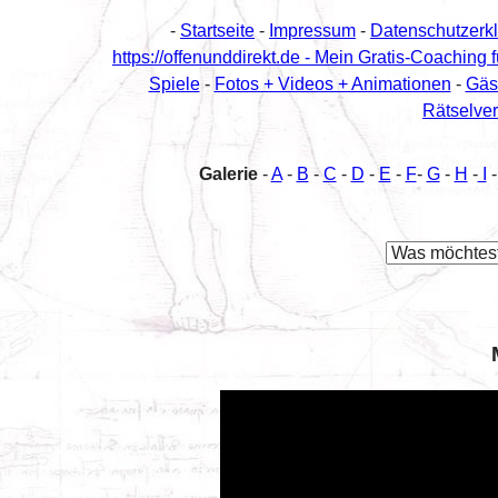
-
Startseite
-
Impressum
-
Datenschutzerk
https://offenunddirekt.de - Mein Gratis-Coaching 
Spiele
-
Fotos + Videos + Animationen
-
Gäs
Rätselver
Galerie
-
A
-
B
-
C
-
D
-
E
-
F
-
G
-
H
-
I