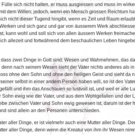
r Fülle sich nicht halten, er muss ausgiessen und muss im wirk
bt mit dem Willen; jedoch, wenn ein Mensch grossen Reichtum hat
h nicht dieser Tugend hingibt, wenn es Zeit und Raum erlaubt.
Werken und sich ganz und gar von äusserem Werk abschliessen,
t, kann wohl und soll sich von allen äussern Werken freimachen
ch allezeit und fortwährend dem beschaulichen Leben hingeben
 dass zwei Dinge in Gott sind: Wesen und Wahrnehmen, das da r
t, denn nach seinem Wesen sieht der Vater nichts anderes als i
h bloss ohne den Sohn und ohne den heiligen Geist und sieht da
seiner selbst in einer andern Person haben will, so ist des 
fällt und ihm das Anschauen so lustvoll ist, und weil er alle 
Sohn ewig wie der Vater, und aus dem Wohlgefallen und der Li
iebe zwischen Vater und Sohn ewig gewesen ist, darum ist der h
nd sind allein an den Personen unterschieden.
 Vater aller Dinge, er ist vielmehr auch eine Mutter aller Dinge. 
utter aller Dinge, denn wenn die Kreatur von ihm ihr Wesen nimmt