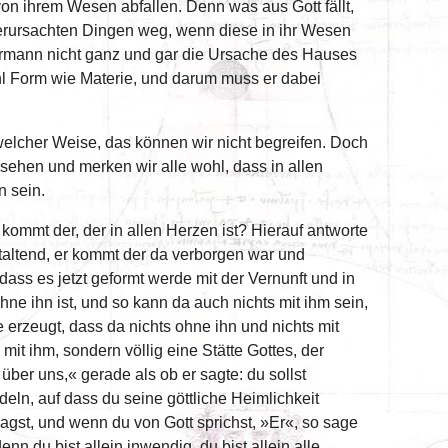
von ihrem Wesen abfallen. Denn was aus Gott fällt,
 verursachten Dingen weg, wenn diese in ihr Wesen
mann nicht ganz und gar die Ursache des Hauses
wohl Form wie Materie, und darum muss er dabei
welcher Weise, das können wir nicht begreifen. Doch
 sehen und merken wir alle wohl, dass in allen
n sein.
kommt der, der in allen Herzen ist? Hierauf antworte
staltend, er kommt der da verborgen war und
 dass es jetzt geformt werde mit der Vernunft und in
hne ihn ist, und so kann da auch nichts mit ihm sein,
de erzeugt, dass da nichts ohne ihn und nichts mit
 mit ihm, sondern völlig eine Stätte Gottes, der
n über uns,« gerade als ob er sagte: du sollst
eln, auf dass du seine göttliche Heimlichkeit
sagst, und wenn du von Gott sprichst, »Er«, so sage
nn du bist allein inwendig, du bist allein alle