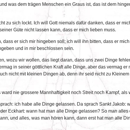
len; und was dem trägen Menschen ein Graus ist, das ist dem hin
ht zu sich lockt. Ich will Gott niemals dafür danken, dass er mic
n seiner Güte nicht lassen kann, dass er mich lieben muss.
n, dass er sich mir hingeben soll; ich will ihn bitten, dass er mi
ingeben und in mir beschlossen sein.
ngen, wozu wir wollen, das liegt daran, dass uns zwei Dinge fe
rmag in seiner göttlichen Kraft alle Dinge, aber das vermag er
ch nicht mit kleinen Dingen ab, denn ihr seid nicht zu Kleinem g
s ward nie grossere Mannhaftigkeit noch Streit noch Kampf, als w
 sprach: ich habe alle Dinge gelassen. Da sprach Sankt Jakob:
der Eckhart: wann hat man alle Dinge gelassen? So man alles da
nn, und alles, was man hören kann, dann erst hat man alle Din