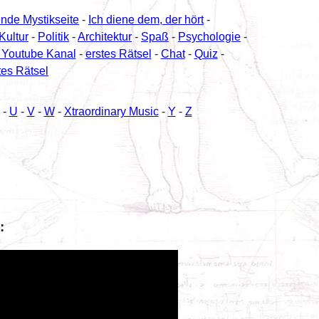
ende Mystikseite
-
Ich diene dem, der hört
-
Kultur
-
Politik
-
Architektur
-
Spaß
-
Psychologie
-
 Youtube Kanal
-
erstes Rätsel
-
Chat
-
Quiz
-
tes Rätsel
-
U
-
V
-
W
-
Xtraordinary Music
-
Y
-
Z
: