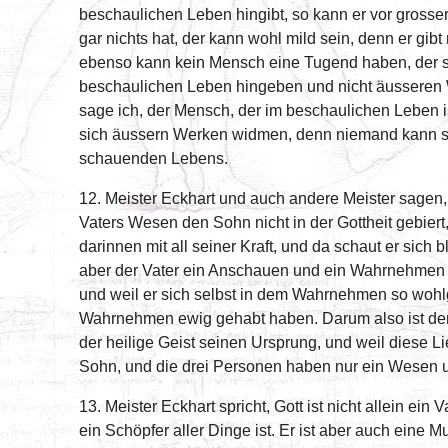
beschaulichen Leben hingibt, so kann er vor grosse
gar nichts hat, der kann wohl mild sein, denn er gi
ebenso kann kein Mensch eine Tugend haben, der sic
beschaulichen Leben hingeben und nicht äusseren 
sage ich, der Mensch, der im beschaulichen Leben is
sich äussern Werken widmen, denn niemand kann si
schauenden Lebens.
12. Meister Eckhart und auch andere Meister sagen,
Vaters Wesen den Sohn nicht in der Gottheit gebier
darinnen mit all seiner Kraft, und da schaut er sic
aber der Vater ein Anschauen und ein Wahrnehmen 
und weil er sich selbst in dem Wahrnehmen so wohlge
Wahrnehmen ewig gehabt haben. Darum also ist der 
der heilige Geist seinen Ursprung, und weil diese L
Sohn, und die drei Personen haben nur ein Wesen u
13. Meister Eckhart spricht, Gott ist nicht allein ein
ein Schöpfer aller Dinge ist. Er ist aber auch eine M