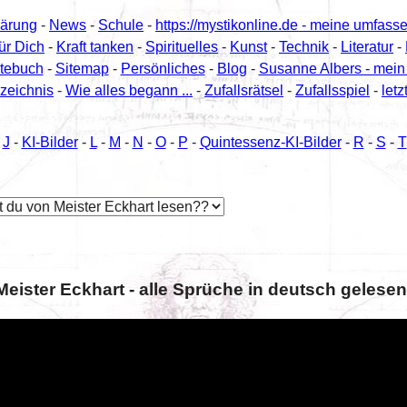
lärung
-
News
-
Schule
-
https://mystikonline.de - meine umfass
für Dich
-
Kraft tanken
-
Spirituelles
-
Kunst
-
Technik
-
Literatur
-
tebuch
-
Sitemap
-
Persönliches
-
Blog
-
Susanne Albers - mein
zeichnis
-
Wie alles begann ...
-
Zufallsrätsel
-
Zufallsspiel
-
letz
-
J
-
KI-Bilder
-
L
-
M
-
N
-
O
-
P
-
Quintessenz-KI-Bilder
-
R
-
S
-
T
Meister Eckhart - alle Sprüche in deutsch gelesen