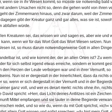
r, wenn sie in ihr Wesen kommt, so müsste sie notwendig bald 
st mit andern Ursachen nicht so, denn die gehen wohl von ihren
eht der Zimmermann hinaus, und zwar darum, weil der Zimmer
tt dagegen gibt der Kreatur ganz und gar alles, was sie ist, so
n abfallen würde.
llen Kreaturen sei, das wissen wir und sagen es, aber wie und 
in kann, wenn wir für das Wort Gott das Wort Wesen setzen. Nun
esen ist, so muss darum notwendigerweise Gott in allen Dinge
ndelbar ist, und wie kommt der, der an allen Orten ist? Zu wem 
oder für sich selbst irgend etwas erreiche, sondern er kommt ge
 in den Herzen der Leute verborgen war und in ihrer Vernunft, so
ins. Nun ist er dergestalt in der Innerlichkeit, dass da nichts o
er so, wenn er sich dergestalt in der Vernunft und in der Begier
einer ganz voll, und wer es derart merkt: nichts ohne ihn, nichts
wie David spricht: »Herr, das Licht deines Antlitzes ist ein Zeiche
unft Mittel empfangen und sie lauter in deine Begierde verwand
nschen redet, und so wie du, wenn du mit Gott sprichst, »ich« 
lst allein Gott wissen und sollst sprechen: »du bist mein Gott, de