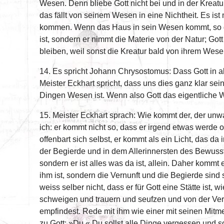
Wesen. Denn bliebe Gott nicht bei und in der Kreatu
das fällt von seinem Wesen in eine Nichtheit. Es i
kommen. Wenn das Haus in sein Wesen kommt, so g
ist, sondern er nimmt die Materie von der Natur; Go
bleiben, weil sonst die Kreatur bald von ihrem Wese
14. Es spricht Johann Chrysostomus: Dass Gott in a
Meister Eckhart spricht, dass uns dies ganz klar se
Dingen Wesen ist. Wenn also Gott das eigentliche W
15. Meister Eckhart sprach: Wie kommt der, der unwa
ich: er kommt nicht so, dass er irgend etwas werde 
offenbart sich selbst, er kommt als ein Licht, das da
der Begierde und in dem Allerinnersten des Bewusstse
sondern er ist alles was da ist, allein. Daher kommt 
ihm ist, sondern die Vernunft und die Begierde sind s
weiss selber nicht, dass er für Gott eine Stätte ist, 
schweigen und trauern und seufzen und von der Vern
empfindest. Rede mit ihm wie einer mit seinen Mitme
zu Gott: »Du.« Du sollst alle Dinge vergessen und sol