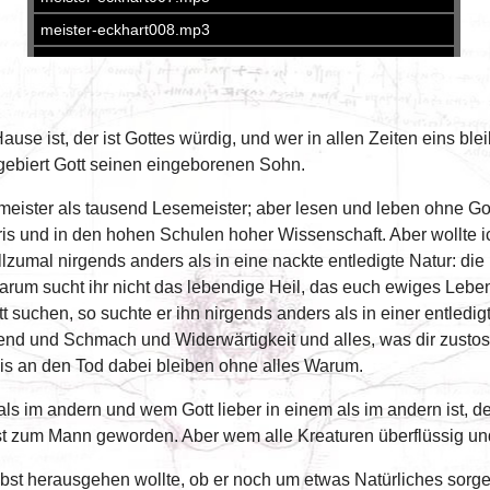
use ist, der ist Gottes würdig, und wer in allen Zeiten eins ble
ebiert Gott seinen eingeborenen Sohn.
bemeister als tausend Lesemeister; aber lesen und leben ohne 
Paris und in den hohen Schulen hoher Wissenschaft. Aber wollt
llzumal nirgends anders als in eine nackte entledigte Natur: die
 Warum sucht ihr nicht das lebendige Heil, das euch ewiges Le
 suchen, so suchte er ihn nirgends anders als in einer entledi
d und Schmach und Widerwärtigkeit und alles, was dir zustossen
bis an den Tod dabei bleiben ohne alles Warum.
als im andern und wem Gott lieber in einem als im andern ist, 
r ist zum Mann geworden. Aber wem alle Kreaturen überflüssig 
st herausgehen wollte, ob er noch um etwas Natürliches sorgen 