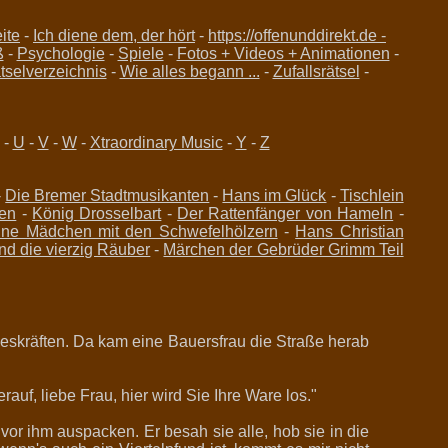
ite
-
Ich diene dem, der hört
-
https://offenunddirekt.de -
ß
-
Psychologie
-
Spiele
-
Fotos + Videos + Animationen
-
tselverzeichnis
-
Wie alles begann ...
-
Zufallsrätsel
-
-
U
-
V
-
W
-
Xtraordinary Music
-
Y
-
Z
-
Die Bremer Stadtmusikanten
-
Hans im Glück
-
Tischlein
en
-
König Drosselbart
-
Der Rattenfänger von Hameln
-
ine Mädchen mit den Schwefelhölzern
-
Hans Christian
nd die vierzig Räuber
-
Märchen der Gebrüder Grimm Teil
skräften. Da kam eine Bauersfrau die Straße herab
auf, liebe Frau, hier wird Sie Ihre Ware los."
or ihm auspacken. Er besah sie alle, hob sie in die