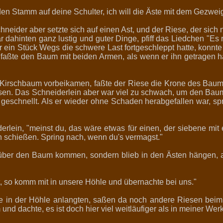
den Stamm auf deine Schulter, ich will die Äste mit dem Gezwei
hneider aber setzte sich auf einen Ast, und der Riese, der si
 dahinten ganz lustig und guter Dinge, pfiff das Liedchen "Es 
ein Stück Wegs die schwere Last fortgeschleppt hatte, konnte n
 faßte den Baum mit beiden Armen, als wenn er ihn getragen hä
Kirschbaum vorbeikamen, faßte der Riese die Krone des Baumes
en. Das Schneiderlein aber war viel zu schwach, um den Baum 
 geschnellt. Als er wieder ohne Schaden herabgefallen war, spra
iderlein, "meinst du, das wäre etwas für einen, der siebene mi
h schießen. Spring nach, wenn du's vermagst."
 über den Baum kommen, sondern blieb in den Ästen hängen, a
t, so komm mit in unsere Höhle und übernachte bei uns."
sie in der Höhle anlangten, saßen da noch andere Riesen beim 
d dachte, es ist doch hier viel weitläufiger als in meiner Werks