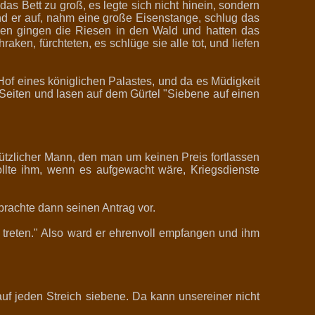
as Bett zu groß, es legte sich nicht hinein, sondern
and er auf, nahm eine große Eisenstange, schlug das
gen gingen die Riesen in den Wald und hatten das
ken, fürchteten, es schlüge sie alle tot, und liefen
of eines königlichen Palastes, und da es Müdigkeit
n Seiten und lasen auf dem Gürtel "Siebene auf einen
ützlicher Mann, den man um keinen Preis fortlassen
ollte ihm, wenn es aufgewacht wäre, Kriegsdienste
brachte dann seinen Antrag vor.
u treten." Also ward er ehrenvoll empfangen und ihm
auf jeden Streich siebene. Da kann unsereiner nicht