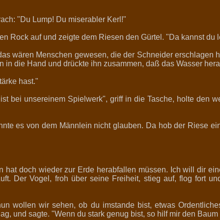
ach: "Du Lump! Du miserabler Kerl!"
en Rock auf und zeigte dem Riesen den Gürtel. "Da kannst du le
, das wären Menschen gewesen, die der Schneider erschlagen hä
ein in die Hand und drückte ihn zusammen, daß das Wasser herau
ärke hast."
 ist bei unsereinem Spielwerk", griff in die Tasche, holte den 
onnte es von dem Männlein nicht glauben. Da hob der Riese ein
n hat doch wieder zur Erde herabfallen müssen. Ich will dir eine
. Der Vogel, froh über seine Freiheit, stieg auf, flog fort u
un wollen wir sehen, ob du imstande bist, etwas Ordentliche
ag, und sagte. "Wenn du stark genug bist, so hilf mir den Bau