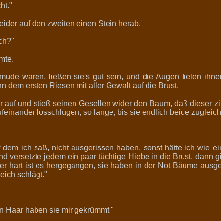
ht."
eider auf den zweiten einen Stein herab.
ich?"
mmte.
müde waren, ließen sie's gut sein, und die Augen fielen ihne
n dem ersten Riesen mit aller Gewalt auf die Brust.
ger auf und stieß seinen Gesellen wider den Baum, daß dieser zit
einander losschlugen, so lange, bis sie endlich beide zugleich t
f dem ich saß, nicht ausgerissen haben, sonst hätte ich wie 
und versetzte jedem ein paar tüchtige Hiebe in die Brust, dann g
r hart ist es hergegangen, sie haben in der Not Bäume ausgeri
eich schlägt."
in Haar haben sie mir gekrümmt."