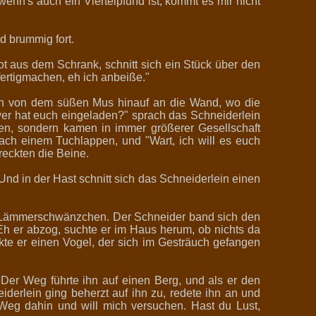
wenn's auch ein Viertelpfund ist, kommt es mir nicht
d brummig fort.
rot aus dem Schrank, schnitt sich ein Stück über den
fertigmachen, eh ich anbeiße."
uch von dem süßen Mus hinauf an die Wand, wo die
wer hat euch eingeladen?" sprach das Schneiderlein
sen, sondern kamen in immer größerer Gesellschaft
nach einem Tuchlappen, und "Wart, ich will es euch
reckten die Beine.
Und in der Hast schnitt sich das Schneiderlein einen
 ein Lämmerschwänzchen. Der Schneider band sich den
. Eh er abzog, suchte er im Haus herum, ob nichts da
kte er einen Vogel, der sich im Gesträuch gefangen
 Der Weg führte ihn auf einen Berg, und als er den
derlein ging beherzt auf ihn zu, redete ihn an und
 Weg dahin und will mich versuchen. Hast du Lust,