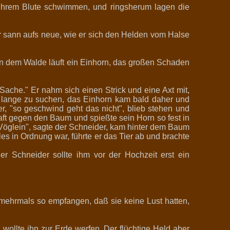
 ihrem Blute schwimmen, und ringsherum lagen die
r sann aufs neue, wie er sich den Helden vom Halse
 In dem Walde läuft ein Einhorn, das großen Schaden
Sache." Er nahm sich einen Strick und eine Axt mit,
t lange zu suchen, das Einhorn kam bald daher und
r, "so geschwind geht das nicht", blieb stehen und
raft gegen den Baum und spießte sein Horn so fest in
 Vöglein", sagte der Schneider, kam hinter dem Baum
es in Ordnung war, führte er das Tier ab und brachte
 Schneider sollte ihm vor der Hochzeit erst ein
 mehrmals so empfangen, daß sie keine Lust hatten,
ollte ihn zur Erde werfen. Der flüchtige Held aber