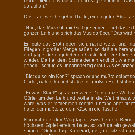
Höhe, hielt die Nase dran und sagte endlich: "Das M
darauf an."
Die Frau, welche gehofft hatte, einen guten Absatz z
"Nun, das Mus soll mir Gott gesegnen", rief das Sch
ganzen Laib und strich das Mus darüber. "Das wird n
Er legte das Brot neben sich, nähte weiter und 
Fliegen in großer Menge saßen, so daß sie herange
und jagte die ungebetenen Gäste fort. Die Fliege
wieder. Da lief dem Schneiderlein endlich, wie ma
geben!" schlug es unbarmherzig drauf. Als es abzog u
"Bist du so ein Kerl?" sprach er und mußte selbst s
Gürtel, nähte ihn und stickte mit großen Buchstaben
"Ei was, Stadt!" sprach er weiter, "die ganze Welt
Gürtel um den Leib und wollte in die Welt hinaus, w
wäre, was er mitnehmen könnte. Er fand aber nicht
hatte, der mußte zu dem Käse in die Tasche.
Nun nahm er den Weg tapfer zwischen die Beine, un
höchsten Gipfel erreicht hatte, so saß da ein gew
sprach: "Guten Tag, Kamerad, gelt, du sitzest da