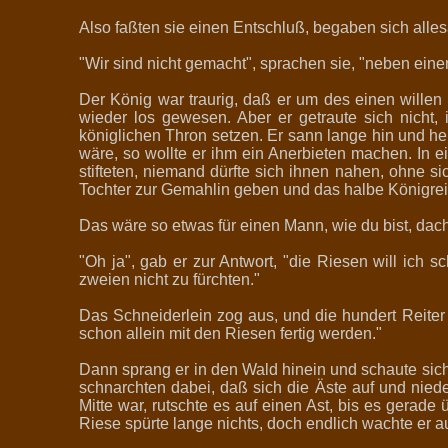
Also faßten sie einen Entschluß, begaben sich all
"Wir sind nicht gemacht", sprachen sie, "neben eine
Der König war traurig, daß er um des einen willen 
wieder los gewesen. Aber er getraute sich nicht,
königlichen Thron setzen. Er sann lange hin und her
wäre, so wollte er ihm ein Anerbieten machen. I
stifteten, niemand dürfte sich ihnen nahen, ohne s
Tochter zur Gemahlin geben und das halbe Königreic
Das wäre so etwas für einen Mann, wie du bist, dac
"Oh ja", gab er zur Antwort, "die Riesen will ich s
zweien nicht zu fürchten."
Das Schneiderlein zog aus, und die hundert Reiter 
schon allein mit den Riesen fertig werden."
Dann sprang er in den Wald hinein und schaute sich
schnarchten dabei, daß sich die Äste auf und niede
Mitte war, rutschte es auf einen Ast, bis es gerade
Riese spürte lange nichts, doch endlich wachte er a