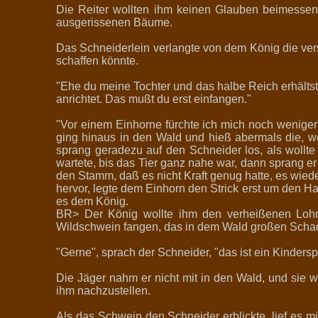
Die Reiter wollten ihm keinen Glauben beimessen
ausgerissenen Bäume.
Das Schneiderlein verlangte von dem König die ver
schaffen könnte.
"Ehe du meine Tochter und das halbe Reich erhältst
anrichtet. Das mußt du erst einfangen."
"Vor einem Einhorne fürchte ich mich noch weniger 
ging hinaus in den Wald und hieß abermals die, w
sprang geradezu auf den Schneider los, als wollte
wartete, bis das Tier ganz nahe war, dann sprang er
den Stamm, daß es nicht Kraft genug hatte, es wied
hervor, legte dem Einhorn den Strick erst um den Ha
es dem König.
BR> Der König wollte ihm den verheißenen Lohn 
Wildschwein fangen, das in dem Wald großen Schaden
"Gerne", sprach der Schneider, "das ist ein Kinderspi
Die Jäger nahm er nicht mit in den Wald, und sie 
ihm nachzustellen.
Als das Schwein den Schneider erblickte, lief es 