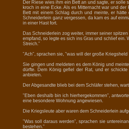
Der Riese wies ihm ein Bett an und sagte, er solle 
kroch in eine Ecke. Als es Mitternacht war und der
Bett mit einem Schlag durch und meinte, er hätt
Schneiderlein ganz vergessen, da kam es auf einmal 
in einer Hast fort.
Das Schneiderlein zog weiter, immer seiner spitze
empfand, so legte es sich ins Gras und schlief ein.
Streich."
"Ach", sprachen sie, "was will der große Kriegsheld
Sie gingen und meldeten es dem König und meinten,
dürfte. Dem König gefiel der Rat, und er schickt
anbieten.
Der Abgesandte blieb bei dem Schläfer stehen, warte
"Eben deshalb bin ich hierhergekommen", antwortete
eine besondere Wohnung angewiesen.
Die Kriegsleute aber waren dem Schneiderlein auf
"Was soll daraus werden", sprachen sie untereinand
bestehen."