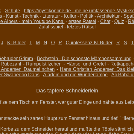
s
-
Schule
-
https://mystikonline.de - meine umfassende Mystikse
s
-
Kunst
-
Technik
-
Literatur
-
Kultur
-
Politik
-
Architektur
-
Spa
 Albers - mein Youtube Kanal
-
erstes Rätsel
-
Chat
-
Quiz
-
Rä
Zufallsspiel
-
letztes Rätsel
-
J
-
KI-Bilder
-
L
-
M
-
N
-
O
-
P
-
Quintessenz-KI-Bilder
-
R
-
S
-
T
Gebrüder Grimm
-
Bechstein - Die schönste Märchensammlung
-
Rübezahl
-
Rumpelstilzchen
-
Hänsel und Gretel
-
Rotkäppch
n Andersen Däumelinchen
-
Hans Christian Andersen Das kle
der Swabedoo Dans
-
Aladdin und die Wunderlampe
-
Ali Baba u
Das tapfere Schneiderlein
seinem Tisch am Fenster, war guter Dinge und nähte aus Leibe
 steckte sein zartes Haupt zum Fenster hinaus und rief: "Hierher
 Korbe zu dem Schneider herauf und mußte die Töpfe sämtlich v