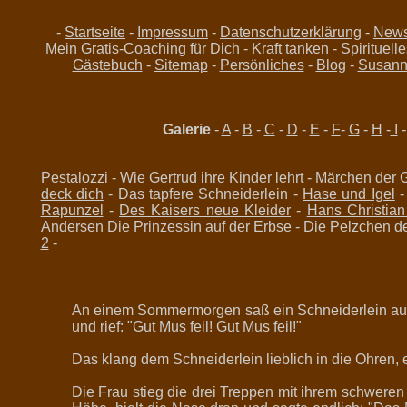
-
Startseite
-
Impressum
-
Datenschutzerklärung
-
New
Mein Gratis-Coaching für Dich
-
Kraft tanken
-
Spirituelle
Gästebuch
-
Sitemap
-
Persönliches
-
Blog
-
Susanne
Galerie
-
A
-
B
-
C
-
D
-
E
-
F
-
G
-
H
-
I
Pestalozzi - Wie Gertrud ihre Kinder lehrt
-
Märchen der 
deck dich
- Das tapfere Schneiderlein -
Hase und Igel
Rapunzel
-
Des Kaisers neue Kleider
-
Hans Christia
Andersen Die Prinzessin auf der Erbse
-
Die Pelzchen 
2
-
An einem Sommermorgen saß ein Schneiderlein auf 
und rief: "Gut Mus feil! Gut Mus feil!"
Das klang dem Schneiderlein lieblich in die Ohren, er
Die Frau stieg die drei Treppen mit ihrem schweren