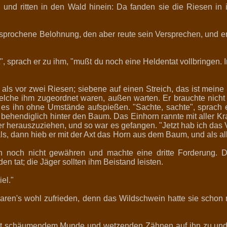
 und ritten in den Wald hinein: Da fanden sie die Riesen in
sprochene Belohnung, den aber reute sein Versprechen, und e
", sprach er zu ihm, "mußt du noch eine Heldentat vollbringen.
als vor zwei Riesen; siebene auf einen Streich, das ist meine 
elche ihm zugeordnet waren, außen warten. Er brauchte nich
 es ihn ohne Umstände aufspießen. "Sachte, sachte", sprach e
 behendiglich hinter den Baum. Das Einhorn rannte mit aller K
er herauszuziehen, und so war es gefangen. "Jetzt hab ich das
ls, dann hieb er mit der Axt das Horn aus dem Baum, und als all
noch nicht gewähren und machte eine dritte Forderung. Der
 tat; die Jäger sollten ihm Beistand leisten.
el."
waren's wohl zufrieden, denn das Wildschwein hatte sie schon
mit schäumendem Munde und wetzenden Zähnen auf ihn zu und w