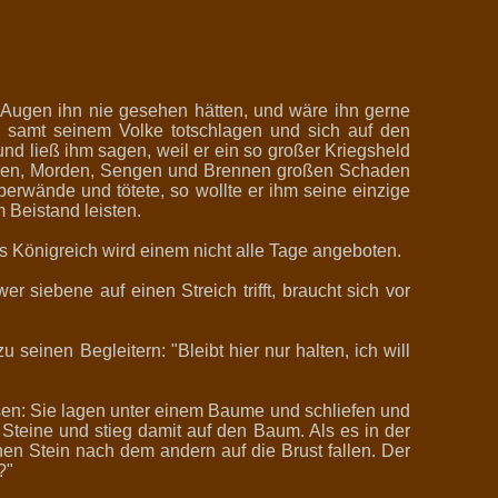
ne Augen ihn nie gesehen hätten, und wäre ihn gerne
hn samt seinem Volke totschlagen und sich auf den
und ließ ihm sagen, weil er ein so großer Kriegsheld
auben, Morden, Sengen und Brennen großen Schaden
berwände und tötete, so wollte er ihm seine einzige
 Beistand leisten.
s Königreich wird einem nicht alle Tage angeboten.
r siebene auf einen Streich trifft, braucht sich vor
einen Begleitern: "Bleibt hier nur halten, ich will
esen: Sie lagen unter einem Baume und schliefen und
 Steine und stieg damit auf den Baum. Als es in der
inen Stein nach dem andern auf die Brust fallen. Der
?"