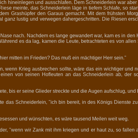
sich hineinlegen und ausschlafen. Dem Schneiderlein war aber d
 Riese meinte, das Schneiderlein läge in tiefem Schlafe, so st
e dem Grashüpfer den Garaus gemacht. Mit dem frühsten Mor
ganz lustig und verwegen dahergeschritten. Die Riesen erschra
n Nase nach. Nachdem es lange gewandert war, kam es in den H
 Während es da lag, kamen die Leute, betrachteten es von alle
 hier mitten im Frieden? Das muß ein mächtiger Herr sein."
 wenn Krieg ausbrechen sollte, wäre das ein wichtiger und n
e einen von seinen Hofleuten an das Schneiderlein ab, der s
te, bis er seine Glieder streckte und die Augen aufschlug, und 
 das Schneiderlein, "ich bin bereit, in des Königs Dienste z
gesessen und wünschten, es wäre tausend Meilen weit weg.
er, "wenn wir Zank mit ihm kriegen und er haut zu, so fallen 