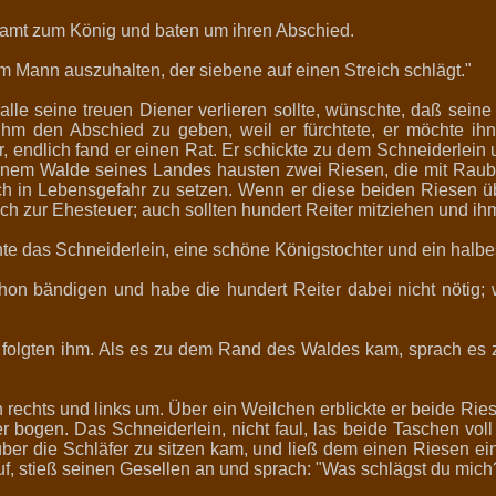
esamt zum König und baten um ihren Abschied.
m Mann auszuhalten, der siebene auf einen Streich schlägt."
alle seine treuen Diener verlieren sollte, wünschte, daß sei
 ihm den Abschied zu geben, weil er fürchtete, er möchte i
, endlich fand er einen Rat. Er schickte zu dem Schneiderlein 
n einem Walde seines Landes hausten zwei Riesen, die mit R
ich in Lebensgefahr zu setzen. Wenn er diese beiden Riesen ü
h zur Ehesteuer; auch sollten hundert Reiter mitziehen und ihm
hte das Schneiderlein, eine schöne Königstochter und ein halbe
chon bändigen und habe die hundert Reiter dabei nicht nötig; we
folgten ihm. Als es zu dem Rand des Waldes kam, sprach es zu s
 rechts und links um. Über ein Weilchen erblickte er beide Ri
r bogen. Das Schneiderlein, nicht faul, las beide Taschen voll
 über die Schläfer zu sitzen kam, und ließ dem einen Riesen e
uf, stieß seinen Gesellen an und sprach: "Was schlägst du mich