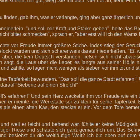
us scheint mir gut, wieg Sie mir doch vier Lot ab, liebe Frau, 
u finden, gab ihm, was er verlangte, ging aber ganz ärgerlich un
neiderlein, "und soll mir Kraft und Stärke geben", holte das B
icht bitter schmecken", sprach er, "aber erst will ich den Wams 
machte vor Freude immer größere Stiche. Indes stieg der Ger
lockt wurden und sich scharenweis darauf niederließen. "Ei, 
n aber, die kein Deutsch verstanden, ließen sich nicht abwei
n sagt, die Laus über die Leber, es langte aus seiner Hölle 
nd zählte, so lagen nicht weniger als sieben vor ihm tot und st
eine Tapferkeit bewundern. "Das soll die ganze Stadt erfahren." 
 darauf "Siebene auf einen Streich!"
 soll's erfahren!" Und sein Herz wackelte ihm vor Freude wie
eil er meinte, die Werkstätte sei zu klein für seine Tapferkeit
s als einen alten Käs, den steckte er ein. Vor dem Tore bemer
d weil er leicht und behend war, fühlte er keine Müdigkeit.
altiger Riese und schaute sich ganz gemächlich um. Das Schnei
 und besiehst dir die weitläufige Welt? Ich bin eben auf dem