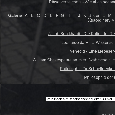
Rätselverzeichnis
-
Wie alles begann
Galerie
-
A
-
B
-
C
-
D
-
E
-
F
-
G
-
H
-
I
-
J
-
KI-Bilder
-
L
-
M
-
Xtraordinary M
Jacob Burckhardt - Die Kultur der Re
Leonardo da Vinci
Wissenscha
Venedig - Eine Liebeserk
William Shakespeare animiert (wahrscheinlich 
Philosophie für Schnelldenker
Philosophie der