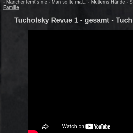
-
Mancher lernt´s nie
-
Man sollte mal...
-
Mutterns Hände
-
S
Familie
Tucholsky Revue 1 - gesamt - Tucho