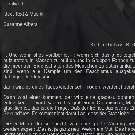
Finalwort
Idee, Text & Musik:
Susanne Albers
Kurt Tucholsky - Blic
... Und wenn alles vorüber ist - ; wenn sich das alles to
aufzutreten, in Massen zu brüllen und in Gruppen Fahnen zu
die niedrigen Eigenschaften des Menschen zu guten umlügt
sind; wenn alle Kämpfe um den Faschismus ausgekämpf
dahingeschieden sind -:
dann wird es eines Tages wieder sehr modern werden, liberal 
Dann wird einer kommen, der wird eine gradezu donner
entdecken. Er wird sagen: Es gibt einen Organismus, M
glücklich ist, das ist die Frage. Daß der frei ist, das ist da
Sekundäres. Es kommt nicht darauf an, dass der Staat lebe –
Dieser Mann, der so spricht, wird eine große Wirkung he
werden sagen: „Das ist ja ganz neu! Welch ein Mut! Das hab
bricht an! Welch ein Genie haben wir unter uns! Die neue Lehr