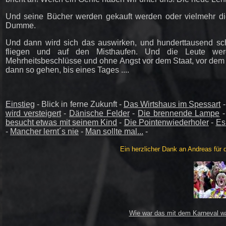
Und seine Bücher werden gekauft werden oder vielmehr die
Dumme.
Und dann wird sich das auswirken, und hunderttausend sc
fliegen und auf den Misthaufen. Und die Leute we
Mehrheitsbeschlüsse und ohne Angst vor dem Staat, vor dem 
dann so gehen, bis eines Tages ....
Einstieg
- Blick in ferne Zukunft -
Das Wirtshaus im Spessart
wird versteigert
-
Dänische Felder
-
Die brennende Lampe
besucht etwas mit seinem Kind
-
Die Pointenwiederholer
-
Es
-
Mancher lernt´s nie
-
Man sollte mal...
-
Ein herzlicher Dank an Andreas für d
Wie war das mit dem Karneval w