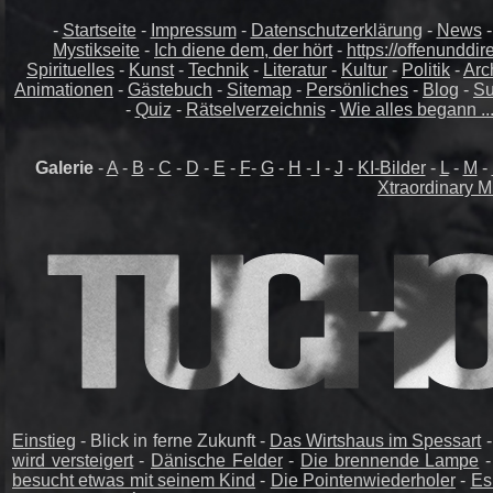
-
Startseite
-
Impressum
-
Datenschutzerklärung
-
News
Mystikseite
-
Ich diene dem, der hört
-
https://offenunddir
Spirituelles
-
Kunst
-
Technik
-
Literatur
-
Kultur
-
Politik
-
Arc
Animationen
-
Gästebuch
-
Sitemap
-
Persönliches
-
Blog
-
Su
-
Quiz
-
Rätselverzeichnis
-
Wie alles begann ..
Galerie
-
A
-
B
-
C
-
D
-
E
-
F
-
G
-
H
-
I
-
J
-
KI-Bilder
-
L
-
M
-
Xtraordinary M
Einstieg
- Blick in ferne Zukunft -
Das Wirtshaus im Spessart
wird versteigert
-
Dänische Felder
-
Die brennende Lampe
besucht etwas mit seinem Kind
-
Die Pointenwiederholer
-
Es