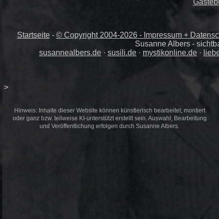
Gästeb
Startseite
-
© Copyright 2004-
2026 - Impressum + Datensch
Susanne Albers - sichtb
susannealbers.de
·
susili.de
·
mystikonline.de
·
lieb
>
Hinweis: Inhalte dieser Website können künstlerisch bearbeitet, montiert
oder ganz bzw. teilweise KI-unterstützt erstellt sein. Auswahl, Bearbeitung
und Veröffentlichung erfolgen durch Susanne Albers.