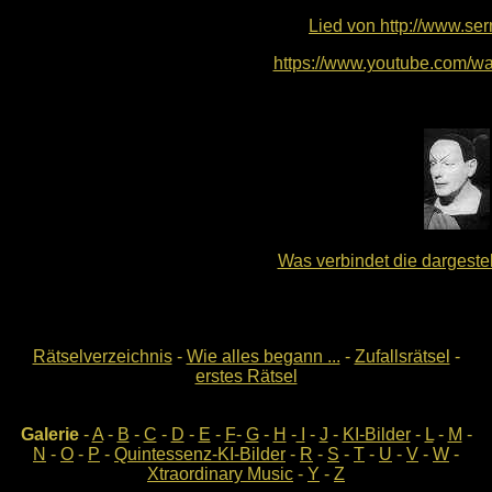
Lied von http://www.se
https://www.youtube.com/w
Was verbindet die dargeste
Rätselverzeichnis
-
Wie alles begann ...
-
Zufallsrätsel
-
erstes Rätsel
Galerie
-
A
-
B
-
C
-
D
-
E
-
F
-
G
-
H
-
I
-
J
-
KI-Bilder
-
L
-
M
-
N
-
O
-
P
-
Quintessenz-KI-Bilder
-
R
-
S
-
T
-
U
-
V
-
W
-
Xtraordinary Music
-
Y
-
Z