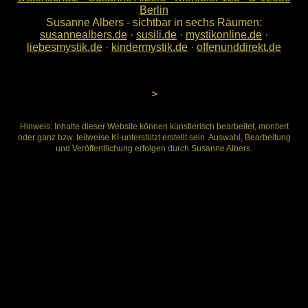
Berlin
Susanne Albers - sichtbar in sechs Räumen:
susannealbers.de
·
susili.de
·
mystikonline.de
·
liebesmystik.de
·
kindermystik.de
·
offenunddirekt.de
>
Hinweis: Inhalte dieser Website können künstlerisch bearbeitet, montiert
oder ganz bzw. teilweise KI-unterstützt erstellt sein. Auswahl, Bearbeitung
und Veröffentlichung erfolgen durch Susanne Albers.