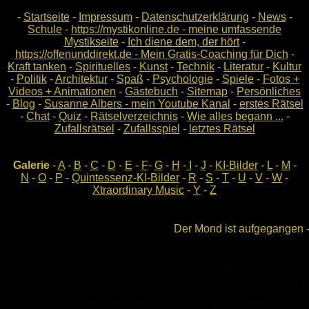
-
Startseite
-
Impressum
-
Datenschutzerklärung
-
News
-
Schule
-
https://mystikonline.de - meine umfassende
Mystikseite
-
Ich diene dem, der hört
-
https://offenunddirekt.de - Mein Gratis-Coaching für Dich
-
Kraft tanken
-
Spirituelles
-
Kunst
-
Technik
-
Literatur
-
Kultur
-
Politik
-
Architektur
-
Spaß
-
Psychologie
-
Spiele
-
Fotos +
Videos + Animationen
-
Gästebuch
-
Sitemap
-
Persönliches
-
Blog
-
Susanne Albers - mein Youtube Kanal
-
erstes Rätsel
-
Chat
-
Quiz
-
Rätselverzeichnis
-
Wie alles begann ...
-
Zufallsrätsel
-
Zufallsspiel
-
letztes Rätsel
Galerie
-
A
-
B
-
C
-
D
-
E
-
F
-
G
-
H
-
I
-
J
-
KI-Bilder
-
L
-
M
-
N
-
O
-
P
-
Quintessenz-KI-Bilder
-
R
-
S
-
T
-
U
-
V
-
W
-
Xtraordinary Music
-
Y
-
Z
Der Mond ist aufgegangen -