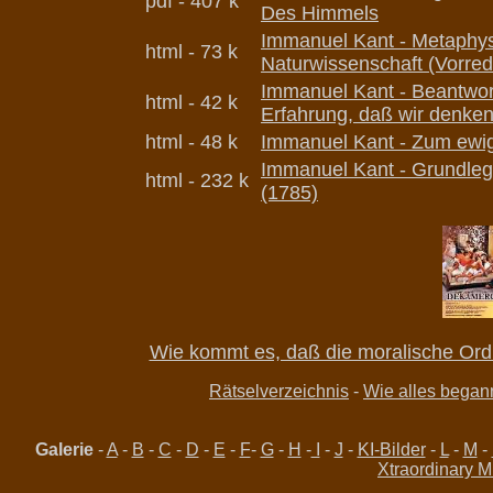
pdf - 407 k
Des Himmels
Immanuel Kant - Metaphy
html - 73 k
Naturwissenschaft (Vorred
Immanuel Kant -
Beantwort
html - 42 k
Erfahrung, daß wir denke
html - 48 k
Immanuel Kant -
Zum ewig
Immanuel Kant -
Grundleg
html - 232 k
(1785)
Wie kommt es, daß die moralische Ordn
Rätselverzeichnis
-
Wie alles begann
Galerie
-
A
-
B
-
C
-
D
-
E
-
F
-
G
-
H
-
I
-
J
-
KI-Bilder
-
L
-
M
-
Xtraordinary M