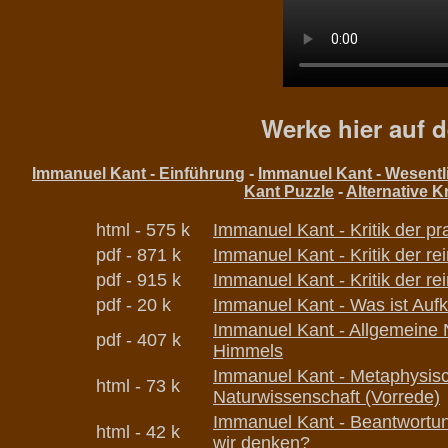
Werke hier auf 
Immanuel Kant - Einführung
-
Immanuel Kant - Wesentl
Kant Puzzle
-
Alternative Kr
html - 575 k
Immanuel Kant - Kritik der pr
pdf - 871 k
Immanuel Kant - Kritik der re
pdf - 915 k
Immanuel Kant - Kritik der re
pdf - 20 k
Immanuel Kant - Was ist Auf
Immanuel Kant - Allgemeine 
pdf - 407 k
Himmels
Immanuel Kant - Metaphysis
html - 73 k
Naturwissenschaft (Vorrede)
Immanuel Kant -
Beantwortun
html - 42 k
wir denken?