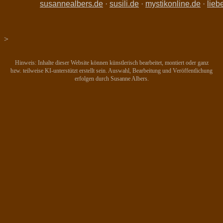
susannealbers.de
·
susili.de
·
mystikonline.de
·
lieb
>
Hinweis: Inhalte dieser Website können künstlerisch bearbeitet, montiert oder ganz
bzw. teilweise KI-unterstützt erstellt sein. Auswahl, Bearbeitung und Veröffentlichung
erfolgen durch Susanne Albers.