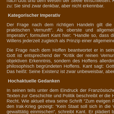
nach Gott und dem Wesen der Seele einschließen. Ka
zu: Sie sind zwar denkbar, aber nicht erkennbar.
Kategorischer Imperativ
Der Frage nach dem richtigen Handeln gilt die si
praktischen Vernunft". Als oberste und allgeme
Imperativ", formuliert Kant hier: "Handle so, dass 
Willens jederzeit zugleich als Prinzip einer allgeme
Die Frage nach dem Hoffen beantwortet er in seine
Gott ist entsprechend der "Kritik der reinen Vern
objektiven Erkenntnis, sondern des Hoffens allerd
philosophisch begründeten Hoffens. Kant sagt: Gott 
Das heißt: Seine Existenz ist zwar unbeweisbar, aber 
Hochaktuelle Gedanken
In seinen teils unter dem Eindruck der Französisch
Texten zur Geschichte und Politik beschreibt er die 
Recht. Wie aktuell etwa seine Schrift "Zum ewigen F
den Irak-Krieg gezeigt: "Kein Staat soll sich in d
gewalttätig einmischen", schreibt Kant. Er plädiert b