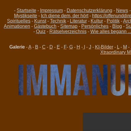
-
Startseite
-
Impressum
-
Datenschutzerklärung
-
News
Mystikseite
-
Ich diene dem, der hört
-
https://offenunddir
Spirituelles
-
Kunst
-
Technik
-
Literatur
-
Kultur
-
Politik
-
Arc
Animationen
-
Gästebuch
-
Sitemap
-
Persönliches
-
Blog
-
Su
-
Quiz
-
Rätselverzeichnis
-
Wie alles begann ..
Galerie
-
A
-
B
-
C
-
D
-
E
-
F
-
G
-
H
-
I
-
J
-
KI-Bilder
-
L
-
M
-
Xtraordinary M