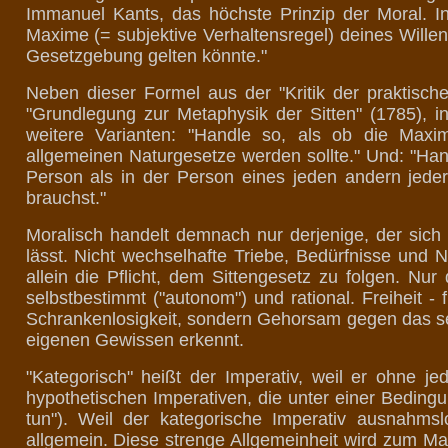
Immanuel Kants, das höchste Prinzip der Moral. In
Maxime (= subjektive Verhaltensregel) deines Willens
Gesetzgebung gelten könnte."
Neben dieser Formel aus der "Kritik der praktische
"Grundlegung zur Metaphysik der Sitten" (1785), in
weitere Varianten: "Handle so, als ob die Max
allgemeinen Naturgesetze werden sollte." Und: "Han
Person als in der Person eines jeden andern jederz
brauchst."
Moralisch handelt demnach nur derjenige, der sich
lässt. Nicht wechselhafte Triebe, Bedürfnisse und
allein die Pflicht, dem Sittengesetz zu folgen. Nu
selbstbestimmt ("autonom") und rational. Freiheit - 
Schrankenlosigkeit, sondern Gehorsam gegen das se
eigenen Gewissen erkennt.
"Kategorisch" heißt der Imperativ, weil er ohne je
hypothetischen Imperativen, die unter einer Beding
tun"). Weil der kategorische Imperativ ausnahmslo
allgemein. Diese strenge Allgemeinheit wird zum Maßst