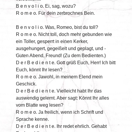
B e n v o l i o. Ei, sag, wozu?
R o m e o. Für dein zerbrochnes Bein.
B e n v o l i o. Was, Romeo, bist du toll?
R o m e o. Nicht toll, doch mehr gebunden wie
ein Toller, gesperrt in einen Kerker,
ausgehungert, gegeißelt und geplagt, und -
Guten Abend, Freund! (Zu dem Bedienten.)
D e r B e d i e n t e. Gott grüß Euch, Herr! Ich bitt
Euch, könnt Ihr lesen?
R o m e o. Jawohl, in meinem Elend mein
Geschick.
D e r B e d i e n t e. Vielleicht habt Ihr das
auswendig gelernt. Aber sagt: Könnt Ihr alles
vom Blatte weg lesen?
R o m e o. Ja freilich, wenn ich Schrift und
Sprache kenne.
D e r B e d i e n t e. Ihr redet ehrlich. Gehabt