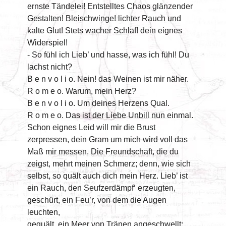
ernste Tändelei! Entstelltes Chaos glänzender
Gestalten! Bleischwinge! lichter Rauch und
kalte Glut! Stets wacher Schlaf! dein eignes
Widerspiel!
- So fühl ich Lieb’ und hasse, was ich fühl! Du
lachst nicht?
B e n v o l i o. Nein! das Weinen ist mir näher.
R o m e o. Warum, mein Herz?
B e n v o l i o. Um deines Herzens Qual.
R o m e o. Das ist der Liebe Unbill nun einmal.
Schon eignes Leid will mir die Brust
zerpressen, dein Gram um mich wird voll das
Maß mir messen. Die Freundschaft, die du
zeigst, mehrt meinen Schmerz; denn, wie sich
selbst, so quält auch dich mein Herz. Lieb’ ist
ein Rauch, den Seufzerdämpf‘ erzeugten,
geschürt, ein Feu’r, von dem die Augen
leuchten,
gequält, ein Meer von Tränen angeschwellt;