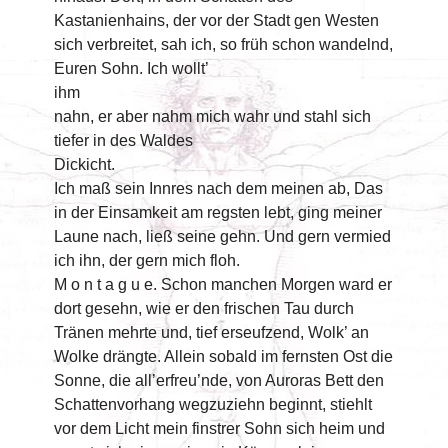
Kastanienhains, der vor der Stadt gen Westen
sich verbreitet, sah ich, so früh schon wandelnd,
Euren Sohn. Ich wollt’
ihm
nahn, er aber nahm mich wahr und stahl sich
tiefer in des Waldes
Dickicht.
Ich maß sein Innres nach dem meinen ab, Das
in der Einsamkeit am regsten lebt, ging meiner
Laune nach, ließ seine gehn. Und gern vermied
ich ihn, der gern mich floh.
M o n t a g u e. Schon manchen Morgen ward er
dort gesehn, wie er den frischen Tau durch
Tränen mehrte und, tief erseufzend, Wolk’ an
Wolke drängte. Allein sobald im fernsten Ost die
Sonne, die all’erfreu’nde, von Auroras Bett den
Schattenvorhang wegzuziehn beginnt, stiehlt
vor dem Licht mein finstrer Sohn sich heim und