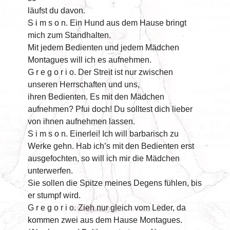
läufst du davon.
S i m s o n. Ein Hund aus dem Hause bringt
mich zum Standhalten.
Mit jedem Bedienten und jedem Mädchen
Montagues will ich es aufnehmen.
G r e g o r i o. Der Streit ist nur zwischen
unseren Herrschaften und uns,
ihren Bedienten. Es mit den Mädchen
aufnehmen? Pfui doch! Du solltest dich lieber
von ihnen aufnehmen lassen.
S i m s o n. Einerlei! Ich will barbarisch zu
Werke gehn. Hab ich’s mit den Bedienten erst
ausgefochten, so will ich mir die Mädchen
unterwerfen.
Sie sollen die Spitze meines Degens fühlen, bis
er stumpf wird.
G r e g o r i o. Zieh nur gleich vom Leder, da
kommen zwei aus dem Hause Montagues.