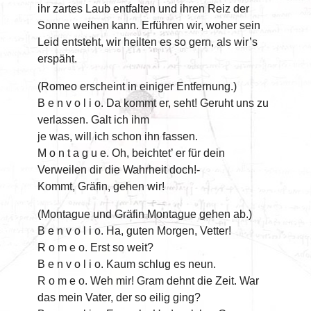
ihr zartes Laub entfalten und ihren Reiz der
Sonne weihen kann. Erführen wir, woher sein
Leid entsteht, wir heilten es so gern, als wir’s
erspäht.
(Romeo erscheint in einiger Entfernung.)
B e n v o l i o. Da kommt er, seht! Geruht uns zu
verlassen. Galt ich ihm
je was, will ich schon ihn fassen.
M o n t a g u e. Oh, beichtet’ er für dein
Verweilen dir die Wahrheit doch!-
Kommt, Gräfin, gehen wir!
(Montague und Gräfin Montague gehen ab.)
B e n v o l i o. Ha, guten Morgen, Vetter!
R o m e o. Erst so weit?
B e n v o l i o. Kaum schlug es neun.
R o m e o. Weh mir! Gram dehnt die Zeit. War
das mein Vater, der so eilig ging?