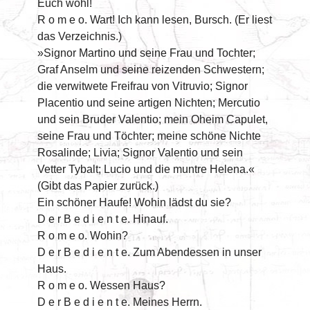
Euch wohl!
R o m e o. Wart! Ich kann lesen, Bursch. (Er liest
das Verzeichnis.)
»Signor Martino und seine Frau und Tochter;
Graf Anselm und seine reizenden Schwestern;
die verwitwete Freifrau von Vitruvio; Signor
Placentio und seine artigen Nichten; Mercutio
und sein Bruder Valentio; mein Oheim Capulet,
seine Frau und Töchter; meine schöne Nichte
Rosalinde; Livia; Signor Valentio und sein
Vetter Tybalt; Lucio und die muntre Helena.«
(Gibt das Papier zurück.)
Ein schöner Haufe! Wohin lädst du sie?
D e r B e d i e n t e. Hinauf.
R o m e o. Wohin?
D e r B e d i e n t e. Zum Abendessen in unser
Haus.
R o m e o. Wessen Haus?
D e r B e d i e n t e. Meines Herrn.