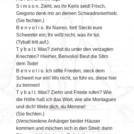
S i m s o n. Zieht, wo ihr Kerls seid! Frisch,
Gregorio denk mir an deinen Schwadronierhieb.
(Sie fechten.)
B e n v o l i o. Ihr Narren, fort! Steckt eure
Schwerter ein; Ihr wißt nicht, was ihr tut.
(Tybalt tritt auf.)
T y b a l t. Was? ziehst du unter den verzagten
Knechten? Hierher, Benvolio! Beut die Stirn
dem Tode!
B e n v o l i o. Ich stifte Frieden, steck dein
Schwert nur ein! Wo nicht, so führ es, diese hier
zu trennen!
T y b a l t. Was? Ziehn und Friede rufen? Wie
die Hölle haß ich das Wort, wie alle Montagues
und dich! Wehr dich, du Memme!
(Sie fechten.)
(Verschiedene Anhänger beider Häuser
kommen und mischen sich in den Streit; dann