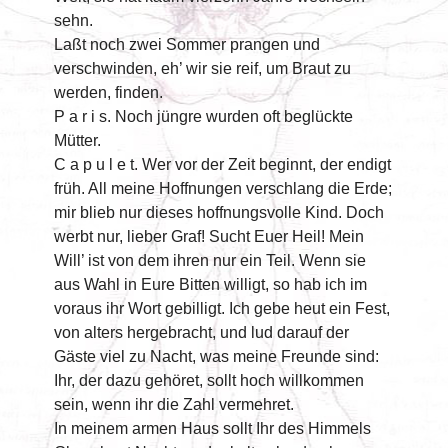
sehn.
Laßt noch zwei Sommer prangen und
verschwinden, eh’ wir sie reif, um Braut zu
werden, finden.
P a r i s. Noch jüngre wurden oft beglückte
Mütter.
C a p u l e t. Wer vor der Zeit beginnt, der endigt
früh. All meine Hoffnungen verschlang die Erde;
mir blieb nur dieses hoffnungsvolle Kind. Doch
werbt nur, lieber Graf! Sucht Euer Heil! Mein
Will’ ist von dem ihren nur ein Teil. Wenn sie
aus Wahl in Eure Bitten willigt, so hab ich im
voraus ihr Wort gebilligt. Ich gebe heut ein Fest,
von alters hergebracht, und lud darauf der
Gäste viel zu Nacht, was meine Freunde sind:
Ihr, der dazu gehöret, sollt hoch willkommen
sein, wenn ihr die Zahl vermehret.
In meinem armen Haus sollt Ihr des Himmels