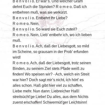
B e n v o l i o. Er war’s. Und welcher Gram
dehnt Euch die Stunden? R o m e o. Daß ich
entbehren muß, was sie verkürzt.
B e n v o l i o. Entbehrt Ihr Liebe?
R o m e o. Nein.
B e n v o l i o. So ward sie Euch zuteil?
R o m e o. Nein, Lieb’ entbehr ich, wo ich lieben
muß.
B e n v o l i o. Ach, daß der Liebesgott, so mild
im Scheine, so grausam in der Prob’ erfunden
wird!
R o m e o. Ach, daß der Liebesgott, trotz seinen
Binden, zu seinem Ziel stets Pfade weiß zu
finden! Wo speisen wir? - Ach, welch ein Streit
war hier? Doch sagt mir’s nicht, ich hört’ es
alles schon. Haß gibt hier viel zu schaffen,
Liebe mehr. Nun dann: Liebreicher Haß!
streitsücht’ge Liebe! Du alles, aus dem Nichts
zuerst erschaffen! Schwermüt’ger Leichtsinn!