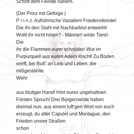
Schritt dem Feinde nähern.
(Der Prinz mit Gefolge.)
P r i n z. Aufrührische Vasallen! Friedensfeinde!
Die ihr den Stahl mit Nachbarblut entweiht!
Wollt ihr nicht hören? - Männer! wilde Tiere!
Die
ihr die Flammen eurer schnöden Wut im
Purpurquell aus euren Adern löscht! Zu Boden
werft, bei Buß’ an Leib und Leben, die
mißgestählte
Wehr
aus blutiger Hand! Hört eures ungehaltnen
Fürsten Spruch! Drei Bürgerzwiste haben
dreimal nun, aus einem luft’gen Wort von euch
erzeugt, du alter Capulet und Montague, den
Frieden unsrer Straßen
schon