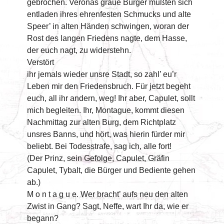
gebrochen. Veronas graue Bürger mußten sich
entladen ihres ehrenfesten Schmucks und alte
Speer’ in alten Händen schwingen, woran der
Rost des langen Friedens nagte, dem Hasse,
der euch nagt, zu widerstehn.
Verstört
ihr jemals wieder unsre Stadt, so zahl’ eu’r
Leben mir den Friedensbruch. Für jetzt begeht
euch, all ihr andern, weg! Ihr aber, Capulet, sollt
mich begleiten. Ihr, Montague, kommt diesen
Nachmittag zur alten Burg, dem Richtplatz
unsres Banns, und hört, was hierin fürder mir
beliebt. Bei Todesstrafe, sag ich, alle fort!
(Der Prinz, sein Gefolge, Capulet, Gräfin
Capulet, Tybalt, die Bürger und Bediente gehen
ab.)
M o n t a g u e. Wer bracht’ aufs neu den alten
Zwist in Gang? Sagt, Neffe, wart Ihr da, wie er
begann?