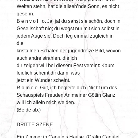
Welten stehn, hat die allseh’nde Sonn, es nicht
gesehn.
B e n v o l i o. Ja, ja! du sahst sie schön, doch in
Gesellschaft nie; du wogst nur mit sich selbst in
jedem Auge sie. Doch leg einmal zugleich in
die
kristallnen Schalen der jugendreize Bild, wovon
auch andre strahlen, die ich
dir zeigen will bei diesem Fest vereint: Kaum
leidlich scheint dir dann, was
jetzt ein Wunder scheint.
R o m e o. Gut, ich begleite dich. Nicht um des
Schauspiels Freuden An meiner Göttin Glanz
will ich allein mich weiden.
(Beide ab.)
DRITTE SZENE
Ein Zimmer in Capulets Hause. (Gräfin Capulet