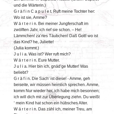
und die Wärterin.)
G r ä f i n C a p u l e t. Ruft meine Tochter her:
Wo ist sie, Amme?
W ä r t e r i n. Bei meiner Jungferschaft im
zwölften Jahr, ich rief sie schon. – He!
Lämmchen! za’rtes Täubchen! Daß Gott! wo ist
das Kind? he, Juliette!
(Julia kommt.)
J u l i a. Was ist? Wer ruft mich?
W ä r t e r i n. Eure Mutter.
J u l i a. Hier bin ich, gnäd’ge Mutter! Was
beliebt?
G r ä f i n. Die Sach’ ist diese! - Amme, geh
beiseite, wir müssen heimlich sprechen. Amme,
komm Nur wieder her, ich habe mich besonnen;
ich will dich mit zur Überlegung ziehn. Du weißt
‘ mein Kind hat schon ein hübsches Alter.
W ä r t e r i n. Das zähl ich, meiner Treu, am