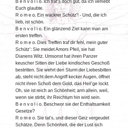
B e n v o l i o. Ich traf’s doch gut, da ich verliebt
Euch glaubte.
R o m e o. Ein wackrer Schütz’! - Und, die ich
lieb, ist schön.
B e n v o l i o. Ein glänzend Ziel kann man am
ersten treffen.
R o m e o. Dies Treffen traf dir fehl, mein guter
Schütz’: Sie meidet Amors Pfeil, sie hat
Dianens Witz. Umsonst hat ihren Panzer
keuscher Sitten der Liebe kindisches Geschoß
bestritten. Sie wehrt den Sturm der Liebesbitten
ab, steht nicht dem Angriff kecker Augen, öffnet
nicht ihren Schoß dem Gold, das Heil’ge lockt.
Oh, sie ist reich an Schönheit; arm allein, weil,
wenn sie stirbt, ihr Reichtum hin wird sein.
B e n v o l i o. Beschwor sie der Enthaltsamkeit
Gesetze?
R o m e o. Sie tat’s, und dieser Geiz vergeudet
Schätze. Denn Schönheit, die der Lust sich