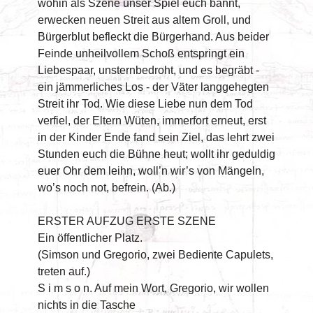
wohin als Szene unser Spiel euch bannt,
erwecken neuen Streit aus altem Groll, und
Bürgerblut befleckt die Bürgerhand. Aus beider
Feinde unheilvollem Schoß entspringt ein
Liebespaar, unsternbedroht, und es begräbt -
ein jämmerliches Los - der Väter langgehegten
Streit ihr Tod. Wie diese Liebe nun dem Tod
verfiel, der Eltern Wüten, immerfort erneut, erst
in der Kinder Ende fand sein Ziel, das lehrt zwei
Stunden euch die Bühne heut; wollt ihr geduldig
euer Ohr dem leihn, woll’n wir’s von Mängeln,
wo’s noch not, befrein. (Ab.)
ERSTER AUFZUG ERSTE SZENE
Ein öffentlicher Platz.
(Simson und Gregorio, zwei Bediente Capulets,
treten auf.)
S i m s o n. Auf mein Wort, Gregorio, wir wollen
nichts in die Tasche