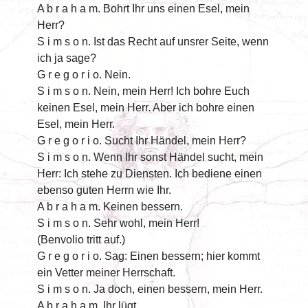
A b r a h a m. Bohrt Ihr uns einen Esel, mein
Herr?
S i m s o n. Ist das Recht auf unsrer Seite, wenn
ich ja sage?
G r e g o r i o. Nein.
S i m s o n. Nein, mein Herr! Ich bohre Euch
keinen Esel, mein Herr. Aber ich bohre einen
Esel, mein Herr.
G r e g o r i o. Sucht Ihr Händel, mein Herr?
S i m s o n. Wenn Ihr sonst Händel sucht, mein
Herr: Ich stehe zu Diensten. Ich bediene einen
ebenso guten Herrn wie Ihr.
A b r a h a m. Keinen bessern.
S i m s o n. Sehr wohl, mein Herr!
(Benvolio tritt auf.)
G r e g o r i o. Sag: Einen bessern; hier kommt
ein Vetter meiner Herrschaft.
S i m s o n. Ja doch, einen bessern, mein Herr.
A b r a h a m. Ihr lügt.