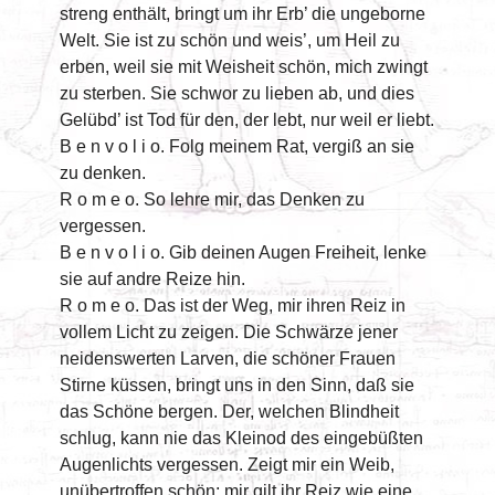
streng enthält, bringt um ihr Erb’ die ungeborne
Welt. Sie ist zu schön und weis’, um Heil zu
erben, weil sie mit Weisheit schön, mich zwingt
zu sterben. Sie schwor zu lieben ab, und dies
Gelübd’ ist Tod für den, der lebt, nur weil er liebt.
B e n v o l i o. Folg meinem Rat, vergiß an sie
zu denken.
R o m e o. So lehre mir, das Denken zu
vergessen.
B e n v o l i o. Gib deinen Augen Freiheit, lenke
sie auf andre Reize hin.
R o m e o. Das ist der Weg, mir ihren Reiz in
vollem Licht zu zeigen. Die Schwärze jener
neidenswerten Larven, die schöner Frauen
Stirne küssen, bringt uns in den Sinn, daß sie
das Schöne bergen. Der, welchen Blindheit
schlug, kann nie das Kleinod des eingebüßten
Augenlichts vergessen. Zeigt mir ein Weib,
unübertroffen schön; mir gilt ihr Reiz wie eine