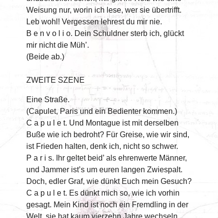
Weisung nur, worin ich lese, wer sie übertrifft.
Leb wohl! Vergessen lehrest du mir nie.
B e n v o l i o. Dein Schuldner sterb ich, glückt
mir nicht die Müh’.
(Beide ab.)
ZWEITE SZENE
Eine Straße.
(Capulet, Paris und ein Bedienter kommen.)
C a p u l e t. Und Montague ist mit derselben
Buße wie ich bedroht? Für Greise, wie wir sind,
ist Frieden halten, denk ich, nicht so schwer.
P a r i s. Ihr geltet beid’ als ehrenwerte Männer,
und Jammer ist’s um euren langen Zwiespalt.
Doch, edler Graf, wie dünkt Euch mein Gesuch?
C a p u l e t. Es dünkt mich so, wie ich vorhin
gesagt. Mein Kind ist noch ein Fremdling in der
Welt, sie hat kaum vierzehn Jahre wechseln