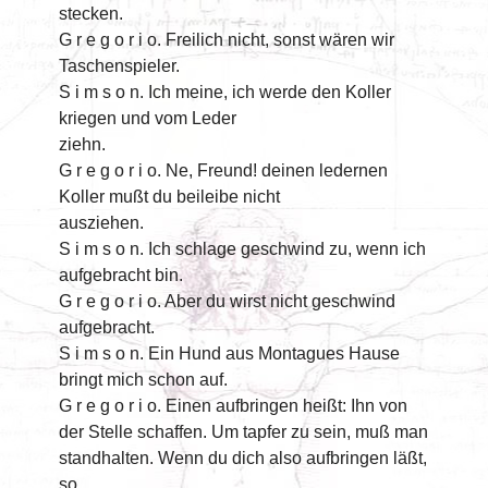
stecken.
G r e g o r i o. Freilich nicht, sonst wären wir
Taschenspieler.
S i m s o n. Ich meine, ich werde den Koller
kriegen und vom Leder
ziehn.
G r e g o r i o. Ne, Freund! deinen ledernen
Koller mußt du beileibe nicht
ausziehen.
S i m s o n. Ich schlage geschwind zu, wenn ich
aufgebracht bin.
G r e g o r i o. Aber du wirst nicht geschwind
aufgebracht.
S i m s o n. Ein Hund aus Montagues Hause
bringt mich schon auf.
G r e g o r i o. Einen aufbringen heißt: Ihn von
der Stelle schaffen. Um tapfer zu sein, muß man
standhalten. Wenn du dich also aufbringen läßt,
so