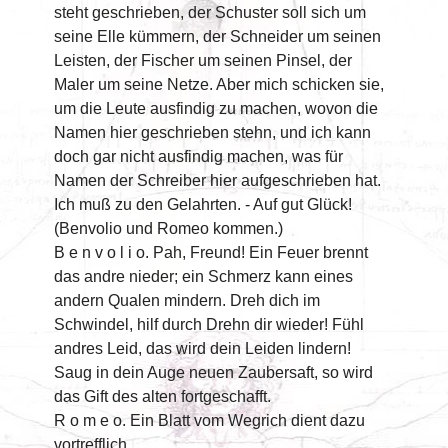
steht geschrieben, der Schuster soll sich um
seine Elle kümmern, der Schneider um seinen
Leisten, der Fischer um seinen Pinsel, der
Maler um seine Netze. Aber mich schicken sie,
um die Leute ausfindig zu machen, wovon die
Namen hier geschrieben stehn, und ich kann
doch gar nicht ausfindig machen, was für
Namen der Schreiber hier aufgeschrieben hat.
Ich muß zu den Gelahrten. - Auf gut Glück!
(Benvolio und Romeo kommen.)
B e n v o l i o. Pah, Freund! Ein Feuer brennt
das andre nieder; ein Schmerz kann eines
andern Qualen mindern. Dreh dich im
Schwindel, hilf durch Drehn dir wieder! Fühl
andres Leid, das wird dein Leiden lindern!
Saug in dein Auge neuen Zaubersaft, so wird
das Gift des alten fortgeschafft.
R o m e o. Ein Blatt vom Wegrich dient dazu
vortrefflich...