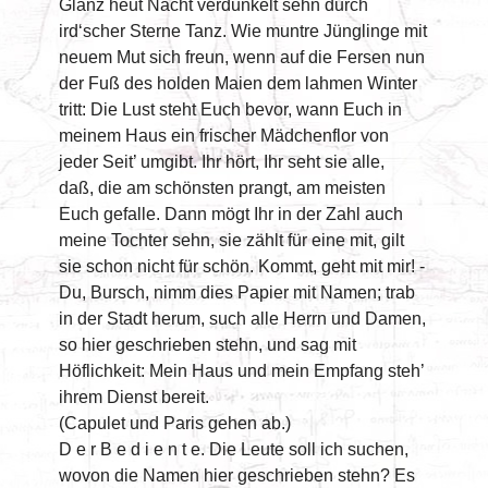
Glanz heut Nacht verdunkelt sehn durch
ird‘scher Sterne Tanz. Wie muntre Jünglinge mit
neuem Mut sich freun, wenn auf die Fersen nun
der Fuß des holden Maien dem lahmen Winter
tritt: Die Lust steht Euch bevor, wann Euch in
meinem Haus ein frischer Mädchenflor von
jeder Seit’ umgibt. Ihr hört, Ihr seht sie alle,
daß, die am schönsten prangt, am meisten
Euch gefalle. Dann mögt Ihr in der Zahl auch
meine Tochter sehn, sie zählt für eine mit, gilt
sie schon nicht für schön. Kommt, geht mit mir! -
Du, Bursch, nimm dies Papier mit Namen; trab
in der Stadt herum, such alle Herrn und Damen,
so hier geschrieben stehn, und sag mit
Höflichkeit: Mein Haus und mein Empfang steh’
ihrem Dienst bereit.
(Capulet und Paris gehen ab.)
D e r B e d i e n t e. Die Leute soll ich suchen,
wovon die Namen hier geschrieben stehn? Es