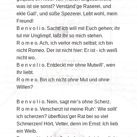
was ist sie sonst? Verständ’ge Raserei, und
ekle Gall’, und süße Spezerei. Lebt wohl, mein
Freund!
B e n v o l i o. Sacht! ich will mit Euch gehen; ihr
tut mir Unglimpf, laßt Ihr so mich stehen.
R o m e o. Ach, ich verlor mich selbst; ich bin
nicht Romeo. Der ist nicht hier: Er ist - ich weiß
nicht wo.
B e n v o l i o. Entdeckt mir ohne Mutwill’, wen
Ihr liebt.
R o m e o. Bin ich nicht ohne Mut und ohne
Willen?
B e n v o l i o. Nein, sagt mir’s ohne Scherz.
R o m e o. Verscherzt ist meine Ruh’: Wie sollt’
ich scherzen? überflüss’ger Rat bei so viel
Schmerzen! Hört, Vetter, denn im Ernst: Ich lieb
ein Weib.