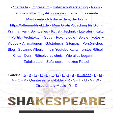
-
Startseite
-
Impressum
-
Datenschutzerklärung
-
News
-
Schule
-
https://mystikonline.de - meine umfassende
Mystikseite
-
Ich diene dem, der hört
-
https://offenunddirekt.de - Mein Gratis-Coaching für Dich
-
Kraft tanken
-
Spirituelles
-
Kunst
-
Technik
-
Literatur
-
Kultur
-
Politik
-
Architektur
-
Spaß
-
Psychologie
-
Spiele
-
Fotos +
Videos + Animationen
-
Gästebuch
-
Sitemap
-
Persönliches
-
Blog
-
Susanne Albers - mein Youtube Kanal
-
erstes Rätsel
-
Chat
-
Quiz
-
Rätselverzeichnis
-
Wie alles begann ...
-
Zufallsrätsel
-
Zufallsspiel
-
letztes Rätsel
Galerie
-
A
-
B
-
C
-
D
-
E
-
F
-
G
-
H
-
I
-
J
-
KI-Bilder
-
L
-
M
-
N
-
O
-
P
-
Quintessenz-KI-Bilder
-
R
-
S
-
T
-
U
-
V
-
W
-
Xtraordinary Music
-
Y
-
Z