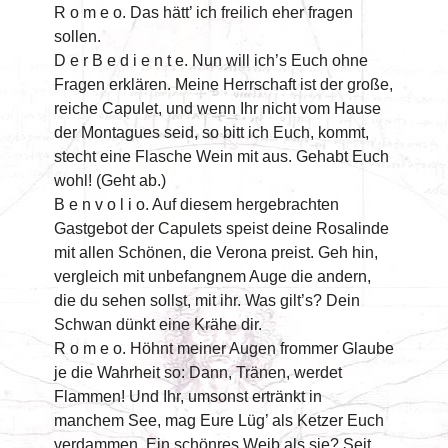
R o m e o. Das hätt’ ich freilich eher fragen
sollen.
D e r B e d i e n t e. Nun will ich’s Euch ohne
Fragen erklären. Meine Herrschaft ist der große,
reiche Capulet, und wenn Ihr nicht vom Hause
der Montagues seid, so bitt ich Euch, kommt,
stecht eine Flasche Wein mit aus. Gehabt Euch
wohl! (Geht ab.)
B e n v o l i o. Auf diesem hergebrachten
Gastgebot der Capulets speist deine Rosalinde
mit allen Schönen, die Verona preist. Geh hin,
vergleich mit unbefangnem Auge die andern,
die du sehen sollst, mit ihr. Was gilt’s? Dein
Schwan dünkt eine Krähe dir.
R o m e o. Höhnt meiner Augen frommer Glaube
je die Wahrheit so: Dann, Tränen, werdet
Flammen! Und Ihr, umsonst ertränkt in
manchem See, mag Eure Lüg’ als Ketzer Euch
verdammen. Ein schönres Weib als sie? Seit