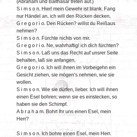
(Abraham und Balthasar treten auf.)
S i m s o n. Hier! mein Gewehr ist blank. Fang
nur Händel an, ich will den Rücken decken.
G r e g o r i o. Den Rücken? willst du Reißaus
nehmen?
S i m s o n. Fürchte nichts von mir.
G r e g o r i o. Ne, wahrhaftig! ich dich fürchten?
S i m s o n. Laß uns das Recht auf unsrer Seite
behalten, laß sie anfangen.
G r e g o r i o. Ich will ihnen im Vorbeigehn ein
Gesicht ziehen, sie mögen’s nehmen, wie sie
wollen.
S i m s o n. Wie sie dürfen, lieber. Ich will ihnen
einen Esel bohren; wenn sie es einstecken, so
haben sie den Schimpf.
A b r a h a m. Bohrt Ihr uns einen Esel, mein
Herr?
S i m s o n. Ich bohre einen Esel, mein Herr.