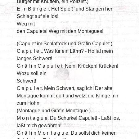
Bürger mit Knütteln, ein Polizist.)
E i n B ü r g e r. He! Spieß’ und Stangen her!
Schlagt auf sie los!
Weg mit
den Capulets! Weg mit den Montagues!
(Capulet im Schlafrock und Gräfin Capulet.)
C a p u l e t. Was für ein Lärm? - Holla! mein
langes Schwert!
G r ä f i n C a p u l e t. Nein, Krücken! Krücken!
Wozu soll ein
Schwert!
C a p u l e t. Mein Schwert, sag ich! Der alte
Montague kommt dort und wetzt die Klinge mir
zum Hohn.
(Montague und Gräfin Montague.)
M o n t a g u e. Du Schurke! Capulet! - Laßt los,
laßt mich gewähren!
G r ä f i n M o n t a g u e. Du sollst dich keinen