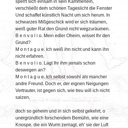
sperrt sich einsam in sein Kämmerlein,
verschließt dem schönen Tageslicht die Fenster
Und schaffet künstlich Nacht um sich herum. In
schwarzes Mißgeschick wird er sich träumen,
weiß guter Rat den Grund nicht wegzuräumen.
B e n v o l i o. Mein edler Oheim, wisset Ihr den
Grund?
M o n t a g u e. Ich weiß ihn nicht und kann ihn
nicht erfahren.
B e n v o l i o. Lagt Ihr ihm jemals schon
deswegen an?
M o n t a g u e. Ich selbst sowohl als mancher
andre Freund. Doch er, der eignen Neigungen
Vertrauter, ist gegen sich, wie treu will ich nicht
salzen,
doch so geheim und in sich selbst gekehrt, o
unergründlich forschendem Bemühn, wie eine
Knospe, die ein Wurm zernagt, eh’ sie der Luft