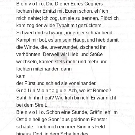
B e n v o l i o. Die Diener Eures Gegners
fochten hier Erhitzt mit Euren schon, eh’ ich
mich nahte; ich zog, um sie zu trennen. Plötzlich
kam zog der wilde Tybalt mit gezücktem
Schwert und schwang, indem er schnaubend
Kampf mir bot, es um sein Haupt und hieb damit
die Winde, die, unverwundet, zischend ihn
verhöhnten. Derweil wir Hieb’ und Stöße
wechseln, kamen stets mehr und mehr und
fochten miteinander; dann
kam
der Fürst und schied sie voneinander.
G r ä f i n M o n t a g u e. Ach, wo ist Romeo?
Saht Ihr ihn heut? Wie froh bin ich! Er war nicht
bei dem Streit.
B e n v o l i o. Schon eine Stunde, Gräfin, eh’ im
Ost die heil’ge Sonn’ aus goldnem Fenster
schaute, Trieb mich ein irrer Sinn ins Feld
hinaus. Dort, in dem Schatten des