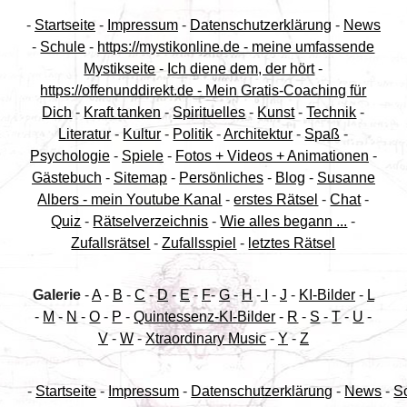
-
Startseite
-
Impressum
-
Datenschutzerklärung
-
News
-
Schule
-
https://mystikonline.de - meine umfassende
Mystikseite
-
Ich diene dem, der hört
-
https://offenunddirekt.de - Mein Gratis-Coaching für
Dich
-
Kraft tanken
-
Spirituelles
-
Kunst
-
Technik
-
Literatur
-
Kultur
-
Politik
-
Architektur
-
Spaß
-
Psychologie
-
Spiele
-
Fotos + Videos + Animationen
-
Gästebuch
-
Sitemap
-
Persönliches
-
Blog
-
Susanne
Albers - mein Youtube Kanal
-
erstes Rätsel
-
Chat
-
Quiz
-
Rätselverzeichnis
-
Wie alles begann ...
-
Zufallsrätsel
-
Zufallsspiel
-
letztes Rätsel
Galerie
-
A
-
B
-
C
-
D
-
E
-
F
-
G
-
H
-
I
-
J
-
KI-Bilder
-
L
-
M
-
N
-
O
-
P
-
Quintessenz-KI-Bilder
-
R
-
S
-
T
-
U
-
V
-
W
-
Xtraordinary Music
-
Y
-
Z
-
Startseite
-
Impressum
-
Datenschutzerklärung
-
News
-
S