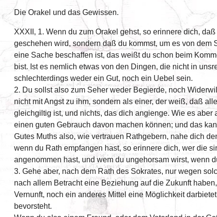
Die Orakel und das Gewissen.
XXXII, 1. Wenn du zum Orakel gehst, so erinnere dich, daß
geschehen wird, sondern daß du kommst, um es von dem S
eine Sache beschaffen ist, das weißt du schon beim Komm
bist. Ist es nemlich etwas von den Dingen, die nicht in unsr
schlechterdings weder ein Gut, noch ein Uebel sein.
2. Du sollst also zum Seher weder Begierde, noch Widerwi
nicht mit Angst zu ihm, sondern als einer, der weiß, daß a
gleichgiltig ist, und nichts, das dich angienge. Wie es abe
einen guten Gebrauch davon machen können; und das kan
Gutes Muths also, wie vertrauen Rathgebern, nahe dich den
wenn du Rath empfangen hast, so erinnere dich, wer die si
angenommen hast, und wem du ungehorsam wirst, wenn du n
3. Gehe aber, nach dem Rath des Sokrates, nur wegen solc
nach allem Betracht eine Beziehung auf die Zukunft haben
Vernunft, noch ein anderes Mittel eine Möglichkeit darbiete
bevorsteht.