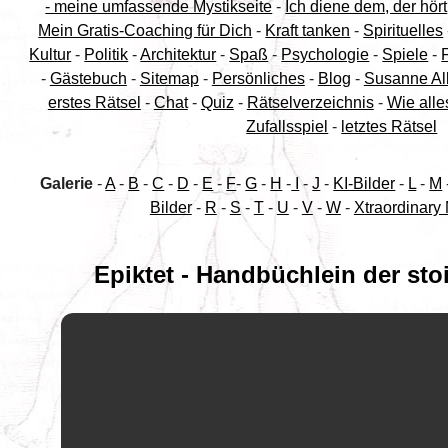
- meine umfassende Mystikseite
-
Ich diene dem, der hört
Mein Gratis-Coaching für Dich
-
Kraft tanken
-
Spirituelles
Kultur
-
Politik
-
Architektur
-
Spaß
-
Psychologie
-
Spiele
-
-
Gästebuch
-
Sitemap
-
Persönliches
-
Blog
-
Susanne Al
erstes Rätsel
-
Chat
-
Quiz
-
Rätselverzeichnis
-
Wie alle
Zufallsspiel
-
letztes Rätsel
Galerie
-
A
-
B
-
C
-
D
-
E
-
F
-
G
-
H
-
I
-
J
-
KI-Bilder
-
L
-
M
Bilder
-
R
-
S
-
T
-
U
-
V
-
W
-
Xtraordinary
Epiktet - Handbüchlein der st