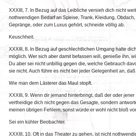
XXXIII, 7. In Bezug auf das Leibliche versieh dich nicht wei
nothwendigen Bedarf an Speise, Trank, Kleidung, Obdach,
Gepränge, oder zum Luxus gehört, schneide völlig ab.
Keuschheit.
XXXIII, 8. In Bezug auf geschlechtlichen Umgang halte dic
möglich. Wer sich aber damit befassen will, genieße ihn, wie
Du aber sei nicht unbillig gegen die, welche Gebrauch d
sie nicht. Auch führe es nicht bei jeder Gelegenheit an, daß
Wie man dem Lästerer das Maul stopft.
XXXIII, 9. Wenn dir jemand hinterbringt, daß der oder jener
vertheidige dich nicht gegen das Gesagte, sondern antwort
meinen übrigen Fehlern, sonst würde er wohl nicht bloß v
Sei ein kühler Beobachter.
XXXIII, 10. Oft in das Theater zu gehen, ist nicht nothwend