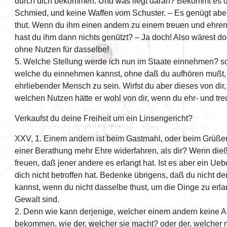
durch dich bekommen. Und was liegt daran? Bekommt es 
Schmied, und keine Waffen vom Schuster. – Es genügt aber
thut. Wenn du ihm einen andern zu einem treuen und ehren
hast du ihm dann nichts genützt? – Ja doch! Also wärest d
ohne Nutzen für dasselbe!
5. Welche Stellung werde ich nun im Staate einnehmen? so
welche du einnehmen kannst, ohne daß du aufhören mußt, b
ehrliebender Mensch zu sein. Wirfst du aber dieses von dir
welchen Nutzen hätte er wohl von dir, wenn du ehr- und tr
Verkaufst du deine Freiheit um ein Linsengericht?
XXV, 1. Einem andern ist beim Gastmahl, oder beim Grüße
einer Berathung mehr Ehre widerfahren, als dir? Wenn dieß e
freuen, daß jener andere es erlangt hat. Ist es aber ein Ueb
dich nicht betroffen hat. Bedenke übrigens, daß du nicht 
kannst, wenn du nicht dasselbe thust, um die Dinge zu erlan
Gewalt sind.
2. Denn wie kann derjenige, welcher einem andern keine A
bekommen, wie der, welcher sie macht? oder der, welcher n