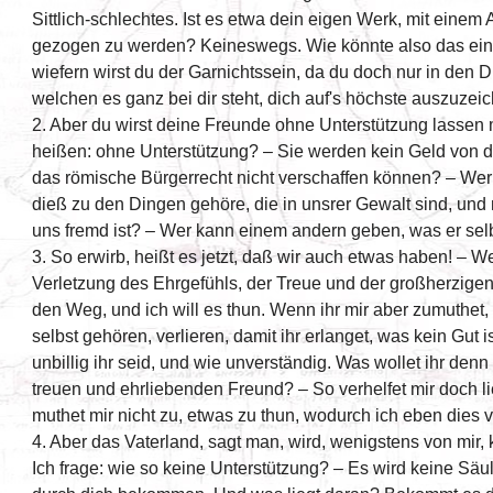
Sittlich-schlechtes. Ist es etwa dein eigen Werk, mit einem 
gezogen zu werden? Keineswegs. Wie könnte also das ei
wiefern wirst du der Garnichtssein, da du doch nur in den Di
welchen es ganz bei dir steht, dich auf's höchste auszuzei
2. Aber du wirst deine Freunde ohne Unterstützung lassen
heißen: ohne Unterstützung? – Sie werden kein Geld von d
das römische Bürgerrecht nicht verschaffen können? – Wer 
dieß zu den Dingen gehöre, die in unsrer Gewalt sind, und 
uns fremd ist? – Wer kann einem andern geben, was er selb
3. So erwirb, heißt es jetzt, daß wir auch etwas haben! –
Verletzung des Ehrgefühls, der Treue und der großherzige
den Weg, und ich will es thun. Wenn ihr mir aber zumuthet, i
selbst gehören, verlieren, damit ihr erlanget, was kein Gut i
unbillig ihr seid, und wie unverständig. Was wollet ihr denn
treuen und ehrliebenden Freund? – So verhelfet mir doch li
muthet mir nicht zu, etwas zu thun, wodurch ich eben dies 
4. Aber das Vaterland, sagt man, wird, wenigstens von mir,
Ich frage: wie so keine Unterstützung? – Es wird keine S