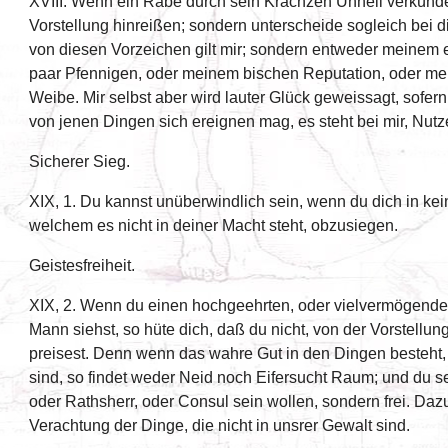
XVIII. Wenn ein Rabe durch sein Krächzen Unheil verkündet
Vorstellung hinreißen; sondern unterscheide sogleich bei di
von diesen Vorzeichen gilt mir; sondern entweder meinem 
paar Pfennigen, oder meinem bischen Reputation, oder m
Weibe. Mir selbst aber wird lauter Glück geweissagt, sofern
von jenen Dingen sich ereignen mag, es steht bei mir, Nut
Sicherer Sieg.
XIX, 1. Du kannst unüberwindlich sein, wenn du dich in kei
welchem es nicht in deiner Macht steht, obzusiegen.
Geistesfreiheit.
XIX, 2. Wenn du einen hochgeehrten, oder vielvermögend
Mann siehst, so hüte dich, daß du nicht, von der Vorstellung
preisest. Denn wenn das wahre Gut in den Dingen besteht,
sind, so findet weder Neid noch Eifersucht Raum; und du sel
oder Rathsherr, oder Consul sein wollen, sondern frei. Dazu
Verachtung der Dinge, die nicht in unsrer Gewalt sind.