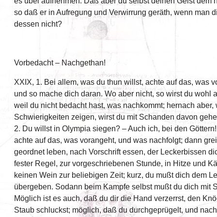
es übel aufnehmen. Daß aber du selbst deinen Geist dem n
so daß er in Aufregung und Verwirrung geräth, wenn man di
dessen nicht?
Vorbedacht – Nachgethan!
XXIX, 1. Bei allem, was du thun willst, achte auf das, was 
und so mache dich daran. Wo aber nicht, so wirst du wohl 
weil du nicht bedacht hast, was nachkommt; hernach aber, 
Schwierigkeiten zeigen, wirst du mit Schanden davon gehe
2. Du willst in Olympia siegen? – Auch ich, bei den Göttern
achte auf das, was vorangeht, und was nachfolgt; dann gre
geordnet leben, nach Vorschrift essen, der Leckerbissen di
fester Regel, zur vorgeschriebenen Stunde, in Hitze und Kält
keinen Wein zur beliebigen Zeit; kurz, du mußt dich dem L
übergeben. Sodann beim Kampfe selbst mußt du dich mit S
Möglich ist es auch, daß du dir die Hand verzerrst, den Knö
Staub schluckst; möglich, daß du durchgeprügelt, und nac