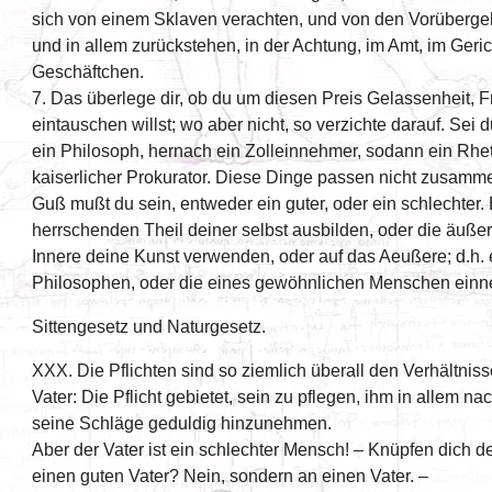
sich von einem Sklaven verachten, und von den Vorüberg
und in allem zurückstehen, in der Achtung, im Amt, im Geri
Geschäftchen.
7. Das überlege dir, ob du um diesen Preis Gelassenheit, 
eintauschen willst; wo aber nicht, so verzichte darauf. Sei du
ein Philosoph, hernach ein Zolleinnehmer, sodann ein Rheto
kaiserlicher Prokurator. Diese Dinge passen nicht zusam
Guß mußt du sein, entweder ein guter, oder ein schlechter
herrschenden Theil deiner selbst ausbilden, oder die äußer
Innere deine Kunst verwenden, oder auf das Aeußere; d.h. 
Philosophen, oder die eines gewöhnlichen Menschen ein
Sittengesetz und Naturgesetz.
XXX. Die Pflichten sind so ziemlich überall den Verhältnis
Vater: Die Pflicht gebietet, sein zu pflegen, ihm in allem 
seine Schläge geduldig hinzunehmen.
Aber der Vater ist ein schlechter Mensch! – Knüpfen dich 
einen guten Vater? Nein, sondern an einen Vater. –