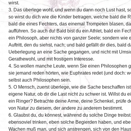
wirst.
3. Das überlege wohl, und wenn du dann noch Lust hast, 
so wirst du dich wie die Kinder betragen, welche bald die R
bald die eines Fechters, das einemal Trompeten blasen, d
aufführen. So auch du! Bald bist du ein Athlet, bald ein Fec
ein Philosoph, aber nichts von ganzer Seele; sondern wie 
Auftritt, den du siehst, nach; und bald gefällt dir dies, bald 
Ueberlegung an eine Sache gegangen, und nicht mit Umsic
Gerathewohl, und mit frostigem Interesse.
4. So wollen manche Leute, wenn Sie einen Philosophen 
sie jemand reden hörten, wie Euphrates redet (und doch: we
selbst auch Philosophen sein.
5. O Mensch, zuerst überlege, wie die Sache beschaffen is
eigene Natur, ob dir die Last nicht zu schwer ist. Willst du e
ein Ringer? Betrachte deine Arme, deine Schenkel, prüfe de
von Natur zu diesem, der andere zu anderem bestimmt.
6. Glaubst du, du könnest, während du solche Dinge treibst
ebensoviel trinken, eben solche Begierden haben, und eb
Wachen muß man, und sich anstrengen, sich von den Hau