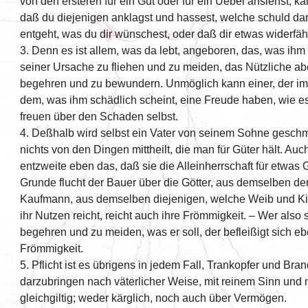
von den ersteren für ein Gut oder für ein Uebel ansiehst, ka
daß du diejenigen anklagst und hassest, welche schuld dar
entgeht, was du dir wünschest, oder daß dir etwas widerfäh
3. Denn es ist allem, was da lebt, angeboren, das, was ih
seiner Ursache zu fliehen und zu meiden, das Nützliche a
begehren und zu bewundern. Unmöglich kann einer, der im
dem, was ihm schädlich scheint, eine Freude haben, wie es
freuen über den Schaden selbst.
4. Deßhalb wird selbst ein Vater von seinem Sohne gesch
nichts von den Dingen mittheilt, die man für Güter hält. Au
entzweite eben das, daß sie die Alleinherrschaft für etwas
Grunde flucht der Bauer über die Götter, aus demselben de
Kaufmann, aus demselben diejenigen, welche Weib und Kin
ihr Nutzen reicht, reicht auch ihre Frömmigkeit. – Wer also s
begehren und zu meiden, was er soll, der befleißigt sich e
Frömmigkeit.
5. Pflicht ist es übrigens in jedem Fall, Trankopfer und Br
darzubringen nach väterlicher Weise, mit reinem Sinn und 
gleichgiltig; weder kärglich, noch auch über Vermögen.