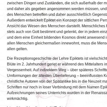
zwischen Dingen und Zuständen, die sich außerhalb der 
und daher als gegeben angenommen werden müssen, und s
des Menschen betreffen und daher ausschließlich Gegensta
Außerdem entwickelt Epiktet ein Konzept der sittlichen Pers
Ansicht das Wesen des Menschen darstellt. Menschliches H
stets auch von Gott bestimmt und gelenkt, der in jedem ei
und dem eine Einheit bildenden Kosmos direkt anwesend ist
allen Menschen gleichermaßen innewohnt, muss die Mensc
allen gelten.
Die Rezeptionsgeschichte der Lehre Epiktets ist vielschich
Blüte im 2. Jahrhundert geriet er während des Mittelalters
Vergessenheit. Auf indirektem Weg – über späteres Schriftt
Umformungen der ältesten Überlieferung – beeinflussten K
christliche Autoren von der Spätantike bis in die Neuzeit 
Schriften nur noch in loser Verbindung mit dem Namen Epik
Aufzeichnungen seines Unterrichts wurden in der Renaiss
wirkmächtig.