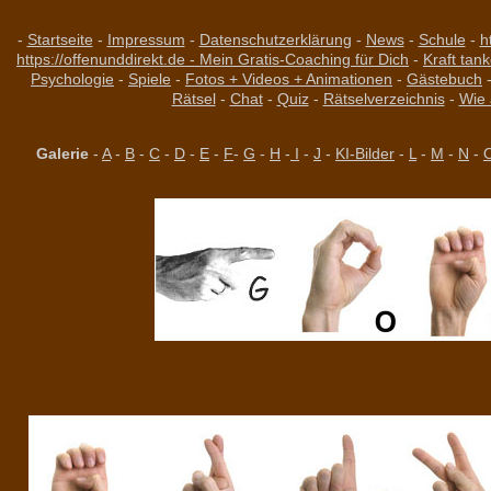
-
Startseite
-
Impressum
-
Datenschutzerklärung
-
News
-
Schule
-
h
https://offenunddirekt.de - Mein Gratis-Coaching für Dich
-
Kraft tan
Psychologie
-
Spiele
-
Fotos + Videos + Animationen
-
Gästebuch
Rätsel
-
Chat
-
Quiz
-
Rätselverzeichnis
-
Wie 
Galerie
-
A
-
B
-
C
-
D
-
E
-
F
-
G
-
H
-
I
-
J
-
KI-Bilder
-
L
-
M
-
N
-