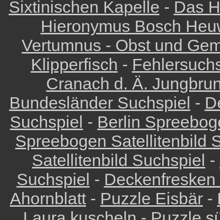
Sixtinischen Kapelle
-
Das H
Hieronymus Bosch Heu
Vertumnus - Obst und Ge
Klipperfisch
-
Fehlersuch
Cranach d. Ä. Jungbru
Bundesländer Suchspiel
-
D
Suchspiel
-
Berlin Spreeboge
Spreebogen Satellitenbild 
Satellitenbild Suchspiel
-
Suchspiel
-
Deckenfresken 
Ahornblatt
-
Puzzle Eisbär
-
Laura kuscheln
-
Puzzle s