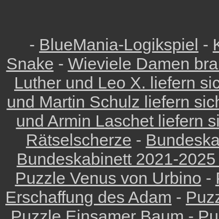
-
BlueMania-Logikspiel
-
Snake
-
Wieviele Damen bra
Luther und Leo X. liefern s
und Martin Schulz liefern si
und Armin Laschet liefern 
Rätselscherze
-
Bundeskab
Bundeskabinett 2021-2025
Puzzle Venus von Urbino
-
Erschaffung des Adam
-
Puzz
Puzzle Einsamer Baum
-
Pu