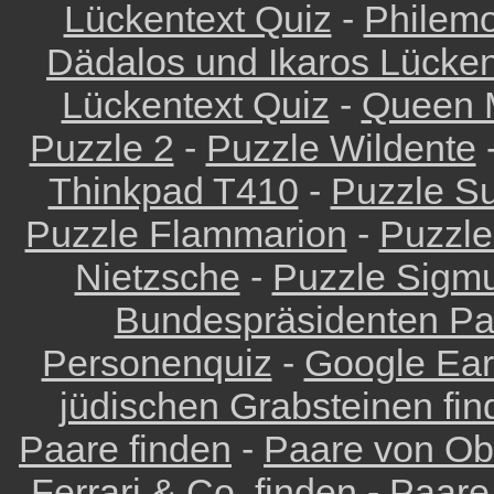
Lückentext Quiz
-
Philemo
Dädalos und Ikaros Lücken
Lückentext Quiz
-
Queen M
Puzzle 2
-
Puzzle Wildente
Thinkpad T410
-
Puzzle Su
Puzzle Flammarion
-
Puzzle
Nietzsche
-
Puzzle Sigm
Bundespräsidenten Pa
Personenquiz
-
Google Eart
jüdischen Grabsteinen fin
Paare finden
-
Paare von Ob
Ferrari & Co. finden
-
Paare