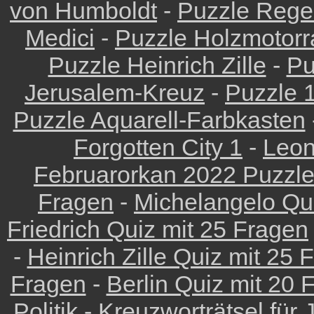
von Humboldt
-
Puzzle Reg
Medici
-
Puzzle Holzmotorr
Puzzle Heinrich Zille
-
Pu
Jerusalem-Kreuz
-
Puzzle 
Puzzle Aquarell-Farbkasten
Forgotten City 1
-
Leon
Februarorkan 2022 Puzzl
Fragen
-
Michelangelo Qu
Friedrich Quiz mit 25 Fragen
-
Heinrich Zille Quiz mit 25 
Fragen
-
Berlin Quiz mit 20 
Politik
-
Kreuzworträtsel für J