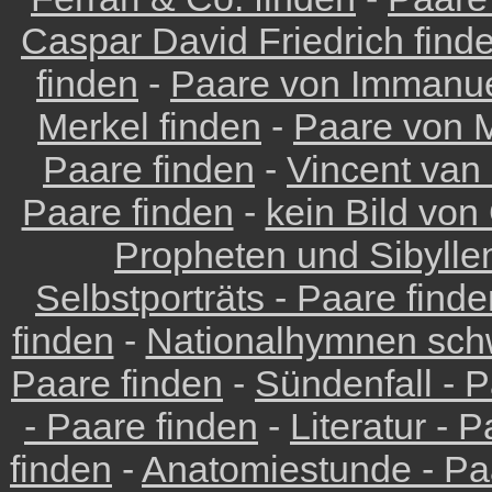
Caspar David Friedrich find
finden
-
Paare von Immanue
Merkel finden
-
Paare von M
Paare finden
-
Vincent van
Paare finden
-
kein Bild von
Propheten und Sibyllen
Selbstporträts - Paare find
finden
-
Nationalhymnen schw
Paare finden
-
Sündenfall - P
- Paare finden
-
Literatur - 
finden
-
Anatomiestunde - Pa