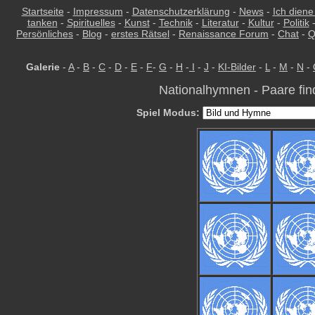
Startseite
-
Impressum
-
Datenschutzerklärung
-
News
-
Ich diene
tanken
-
Spirituelles
-
Kunst
-
Technik
-
Literatur
-
Kultur
-
Politik
Persönliches
-
Blog
-
erstes Rätsel
-
Renaissance Forum
-
Chat
-
Q
Galerie
-
A
-
B
-
C
-
D
-
E
-
F
-
G
-
H
-
I
-
J
-
KI-Bilder
-
L
-
M
-
N
-
Nationalhymnen - Paare fin
Spiel Modus: