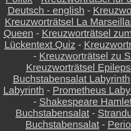
Deutsch - english
-
Kreuzwor
Kreuzworträtsel La Marseilla
Queen
-
Kreuzworträtsel zu
Lückentext Quiz
-
Kreuzwortr
-
Kreuzworträtsel zu 
Kreuzworträtsel Epilep
Buchstabensalat Labyrinth
Labyrinth
-
Prometheus Labyr
-
Shakespeare Hamlet
Buchstabensalat
-
Strandu
Buchstabensalat
-
Peri