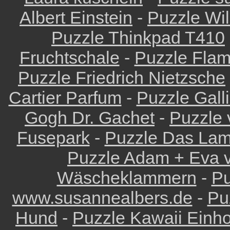
Albert Einstein
-
Puzzle Wi
Puzzle Thinkpad T410
Fruchtschale
-
Puzzle Fla
Puzzle Friedrich Nietzsche
Cartier Parfum
-
Puzzle Gall
Gogh Dr. Gachet
-
Puzzle 
Fusepark
-
Puzzle Das Lam
Puzzle Adam + Eva v
Wäscheklammern
-
Pu
www.susannealbers.de
-
Pu
Hund
-
Puzzle Kawaii Einh