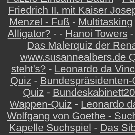
Friedrich II. mit Kaiser Josep
Menzel - Fuß
-
Multitasking
Alligator?
- -
Hanoi Towers
-
Das Malerquiz der Rena
www.susannealbers.de Q
steht's?
-
Leonardo da Vinci
Quiz
-
Bundespräsidenten-
Quiz
-
Bundeskabinett2
Wappen-Quiz
-
Leonardo da
Wolfgang von Goethe - Such
Kapelle Suchspiel
-
Das Sib