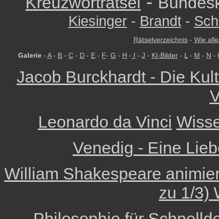
-
Kreuzworträtsel
Bundesk
Kiesinger
-
Brandt
-
Sch
Rätselverzeichnis
-
Wie alle
Galerie
-
A
-
B
-
C
-
D
-
E
-
F
-
G
-
H
-
I
-
J
-
KI-Bilder
-
L
-
M
-
N
-
Jacob Burckhardt - Die Kult
V
Leonardo da Vinci
Wisse
Venedig - Eine Lieb
William Shakespeare animiert 
zu 1/3) 
Philosophie für Schnelld