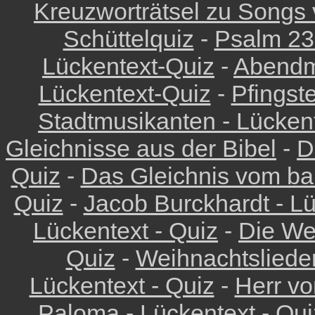
Kreuzworträtsel zu Songs
Schüttelquiz
-
Psalm 23
Lückentext-Quiz
-
Abendm
Lückentext-Quiz
-
Pfingst
Stadtmusikanten - Lückent
Gleichnisse aus der Bibel
-
D
Quiz
-
Das Gleichnis vom ba
Quiz
-
Jacob Burckhardt - Lü
Lückentext - Quiz
-
Die We
Quiz
-
Weihnachtslieder
Lückentext - Quiz
-
Herr vo
Paloma - Lückentext - Qui