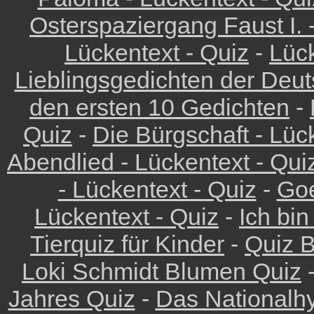
Osterspaziergang Faust I. 
Lückentext - Quiz
-
Lück
Lieblingsgedichten der Deu
den ersten 10 Gedichten
-
Quiz
-
Die Bürgschaft - Lüc
Abendlied - Lückentext - Qui
- Lückentext - Quiz
-
Goe
Lückentext - Quiz
-
Ich bin
Tierquiz für Kinder
-
Quiz 
Loki Schmidt Blumen Quiz
Jahres Quiz
-
Das Nationalh