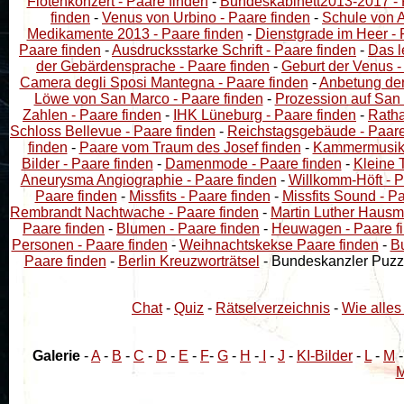
Flötenkonzert - Paare finden
-
Bundeskabinett2013-2017 - 
finden
-
Venus von Urbino - Paare finden
-
Schule von A
Medikamente 2013 - Paare finden
-
Dienstgrade im Heer - 
Paare finden
-
Ausdrucksstarke Schrift - Paare finden
-
Das l
der Gebärdensprache - Paare finden
-
Geburt der Venus -
Camera degli Sposi Mantegna - Paare finden
-
Anbetung der 
Löwe von San Marco - Paare finden
-
Prozession auf San 
Zahlen - Paare finden
-
IHK Lüneburg - Paare finden
-
Ratha
Schloss Bellevue - Paare finden
-
Reichstagsgebäude - Paare
finden
-
Paare vom Traum des Josef finden
-
Kammermusiks
Bilder - Paare finden
-
Damenmode - Paare finden
-
Kleine T
Aneurysma Angiographie - Paare finden
-
Willkomm-Höft - P
Paare finden
-
Missfits - Paare finden
-
Missfits Sound - P
Rembrandt Nachtwache - Paare finden
-
Martin Luther Hausmu
Paare finden
-
Blumen - Paare finden
-
Heuwagen - Paare f
Personen - Paare finden
-
Weihnachtskekse Paare finden
-
B
Paare finden
-
Berlin Kreuzworträtsel
- Bundeskanzler Puzz
Chat
-
Quiz
-
Rätselverzeichnis
-
Wie alles
Galerie
-
A
-
B
-
C
-
D
-
E
-
F
-
G
-
H
-
I
-
J
-
KI-Bilder
-
L
-
M
M