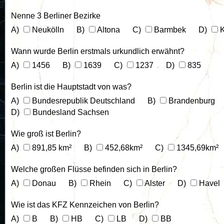
Nenne 3 Berliner Bezirke
Neukölln
Altona
Barmbek
K
Wann wurde Berlin erstmals urkundlich erwähnt?
1456
1639
1237
835
Berlin ist die Hauptstadt von was?
Bundesrepublik Deutschland
Brandenburg
Bundesland Sachsen
Wie groß ist Berlin?
891,85 km²
452,68km²
1345,69km²
Welche großen Flüsse befinden sich in Berlin?
Donau
Rhein
Alster
Havel
Wie ist das KFZ Kennzeichen von Berlin?
B
HB
LB
BB