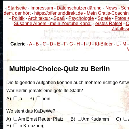
-
Startseite
-
Impressum
-
Datenschutzerklärung
-
News
-
Sch
dem, der hört
-
https://offenunddirekt.de - Mein Gratis-Coachin
-
Politik
-
Architektur
-
Spaß
-
Psychologie
-
Spiele
-
Fotos 
Susanne Albers - mein Youtube Kanal
-
erstes Rätsel
-
C
Zufallss
Galerie
-
A
-
B
-
C
-
D
-
E
-
F
-
G
-
H
-
I
-
J
-
KI-Bilder
-
L
-
M
M
Multiple-Choice-Quiz zu Berlin
Die folgenden Aufgaben können auch mehrere richtige Antwo
War Berlin jemals eine geteilte Stadt?
ja
nein
Wo steht das KaDeWe?
Am Ernst Reuter Platz
Am Kudamm
In Kreuzberg