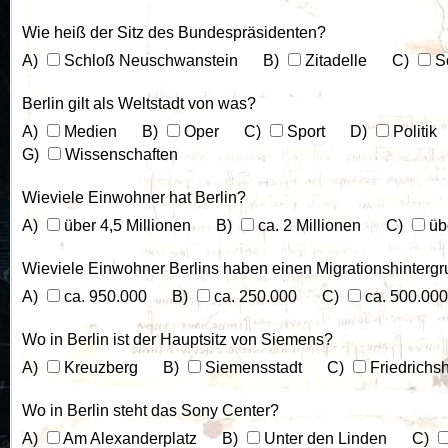
Wie heiß der Sitz des Bundespräsidenten?
Schloß Neuschwanstein
Zitadelle
Sc
Berlin gilt als Weltstadt von was?
Medien
Oper
Sport
Politik
Wissenschaften
Wieviele Einwohner hat Berlin?
über 4,5 Millionen
ca. 2 Millionen
übe
Wieviele Einwohner Berlins haben einen Migrationshinterg
ca. 950.000
ca. 250.000
ca. 500.000
Wo in Berlin ist der Hauptsitz von Siemens?
Kreuzberg
Siemensstadt
Friedrichs
Wo in Berlin steht das Sony Center?
Am Alexanderplatz
Unter den Linden