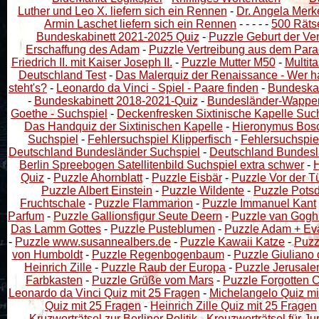
Luther und Leo X. liefern sich ein Rennen
-
Dr. Angela Merke
Armin Laschet liefern sich ein Rennen
- - - - -
500 Räts
Bundeskabinett 2021-2025 Quiz
-
Puzzle Geburt der Ve
Erschaffung des Adam
-
Puzzle Vertreibung aus dem Para
Friedrich II. mit Kaiser Joseph II.
-
Puzzle Mutter M50
-
Multit
Deutschland Test
-
Das Malerquiz der Renaissance - Wer ha
steht's?
-
Leonardo da Vinci - Spiel - Paare finden
-
Bundeska
-
Bundeskabinett 2018-2021-Quiz
-
Bundesländer-Wappe
Goethe - Suchspiel
-
Deckenfresken Sixtinische Kapelle Suc
Das Handquiz der Sixtinischen Kapelle
-
Hieronymus Bos
Suchspiel
-
Fehlersuchspiel Klipperfisch
-
Fehlersuchspi
Deutschland Bundesländer Suchspiel
-
Deutschland Bundesl
Berlin Spreebogen Satellitenbild Suchspiel extra schwer
-
H
Quiz
-
Puzzle Ahornblatt
-
Puzzle Eisbär
-
Puzzle Vor der T
Puzzle Albert Einstein
-
Puzzle Wildente
-
Puzzle Pots
Fruchtschale
-
Puzzle Flammarion
-
Puzzle Immanuel Kant
Parfum
-
Puzzle Gallionsfigur Seute Deern
-
Puzzle van Gogh
Das Lamm Gottes
-
Puzzle Pusteblumen
-
Puzzle Adam + Eva
-
Puzzle www.susannealbers.de
-
Puzzle Kawaii Katze
-
Puzz
von Humboldt
-
Puzzle Regenbogenbaum
-
Puzzle Giuliano 
Heinrich Zille
-
Puzzle Raub der Europa
-
Puzzle Jerusal
Farbkasten
-
Puzzle Grüße vom Mars
-
Puzzle Forgotten C
Leonardo da Vinci Quiz mit 25 Fragen
-
Michelangelo Quiz mi
Quiz mit 25 Fragen
-
Heinrich Zille Quiz mit 25 Fragen
Kruzworträtsel zur Berliner Politik
-
Kreuzworträtsel für Jur