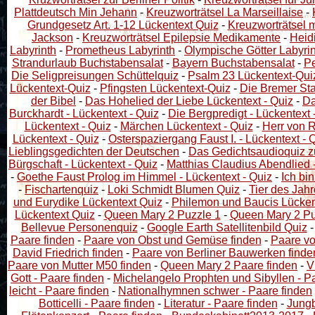
Plattdeutsch Min Jehann
-
Kreuzworträtsel La Marseillaise
-
Grundgesetz Art. 1-12 Lückentext Quiz
-
Kreuzworträtsel 
Jackson
-
Kreuzworträtsel Epilepsie Medikamente
-
Heid
Labyrinth
-
Prometheus Labyrinth
-
Olympische Götter Labyri
Strandurlaub Buchstabensalat
-
Bayern Buchstabensalat
-
Pe
Die Seligpreisungen Schüttelquiz
-
Psalm 23 Lückentext-Qui
Lückentext-Quiz
-
Pfingsten Lückentext-Quiz
-
Die Bremer Sta
der Bibel
-
Das Hohelied der Liebe Lückentext - Quiz
-
Da
Burckhardt - Lückentext - Quiz
-
Die Bergpredigt - Lückentext 
Lückentext - Quiz
-
Märchen Lückentext - Quiz
-
Herr von R
Lückentext - Quiz
-
Osterspaziergang Faust I. - Lückentext - 
Lieblingsgedichten der Deutschen
-
Das Gedichtsaudioquiz z
Bürgschaft - Lückentext - Quiz
-
Matthias Claudius Abendlied -
-
Goethe Faust Prolog im Himmel - Lückentext - Quiz
-
Ich bin
-
Fischartenquiz
-
Loki Schmidt Blumen Quiz
-
Tier des Jah
und Eurydike Lückentext Quiz
-
Philemon und Baucis Lücken
Lückentext Quiz
-
Queen Mary 2 Puzzle 1
-
Queen Mary 2 Pu
Bellevue Personenquiz
-
Google Earth Satellitenbild Quiz
Paare finden
-
Paare von Obst und Gemüse finden
-
Paare vo
David Friedrich finden
-
Paare von Berliner Bauwerken finde
Paare von Mutter M50 finden
-
Queen Mary 2 Paare finden
-
V
Gott - Paare finden
-
Michelangelo Prophten und Sibyllen - P
leicht - Paare finden
-
Nationalhymnen schwer - Paare finden
Botticelli - Paare finden
-
Literatur - Paare finden
-
Jungb