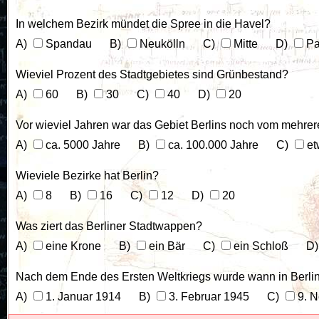
In welchem Bezirk mündet die Spree in die Havel?
Spandau
Neukölln
Mitte
Pa
Wieviel Prozent des Stadtgebietes sind Grünbestand?
60
30
40
20
Vor wieviel Jahren war das Gebiet Berlins noch vom mehre
ca. 5000 Jahre
ca. 100.000 Jahre
et
Wieviele Bezirke hat Berlin?
8
16
12
20
Was ziert das Berliner Stadtwappen?
eine Krone
ein Bär
ein Schloß
Nach dem Ende des Ersten Weltkriegs wurde wann in Berlin
1. Januar 1914
3. Februar 1945
9. N