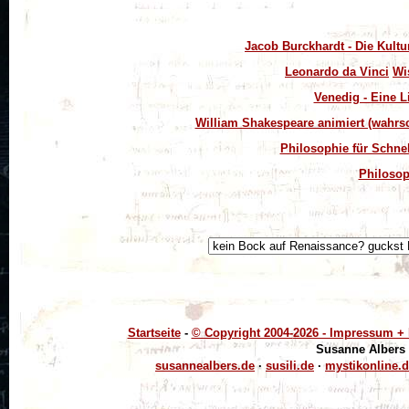
Jacob Burckhardt - Die Kultu
Leonardo da Vinci
Wi
Venedig - Eine L
William Shakespeare animiert (wahrsch
Philosophie für Schne
Philosop
Startseite
-
© Copyright 2004-
2026 - Impressum + D
Susanne Albers 
susannealbers.de
·
susili.de
·
mystikonline.