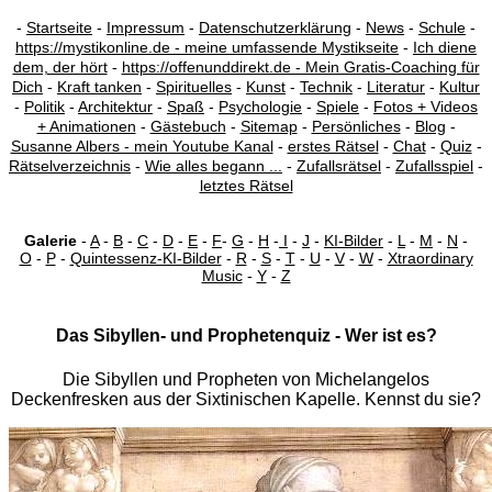
-
Startseite
-
Impressum
-
Datenschutzerklärung
-
News
-
Schule
-
https://mystikonline.de - meine umfassende Mystikseite
-
Ich diene
dem, der hört
-
https://offenunddirekt.de - Mein Gratis-Coaching für
Dich
-
Kraft tanken
-
Spirituelles
-
Kunst
-
Technik
-
Literatur
-
Kultur
-
Politik
-
Architektur
-
Spaß
-
Psychologie
-
Spiele
-
Fotos + Videos
+ Animationen
-
Gästebuch
-
Sitemap
-
Persönliches
-
Blog
-
Susanne Albers - mein Youtube Kanal
-
erstes Rätsel
-
Chat
-
Quiz
-
Rätselverzeichnis
-
Wie alles begann ...
-
Zufallsrätsel
-
Zufallsspiel
-
letztes Rätsel
Galerie
-
A
-
B
-
C
-
D
-
E
-
F
-
G
-
H
-
I
-
J
-
KI-Bilder
-
L
-
M
-
N
-
O
-
P
-
Quintessenz-KI-Bilder
-
R
-
S
-
T
-
U
-
V
-
W
-
Xtraordinary
Music
-
Y
-
Z
Das Sibyllen- und Prophetenquiz - Wer ist es?
Die Sibyllen und Propheten von Michelangelos
Deckenfresken aus der Sixtinischen Kapelle. Kennst du sie?