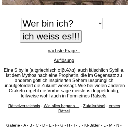
nächste Frage...
Auflösung
Eine Sibylle (altgriechisch σίβυλλα), auch fälschlich Sybille,
ist dem Mythos nach eine Prophetin, die im Gegensatz zu
anderen göttlich inspirierten Sehern ursprünglich
unaufgefordert die Zukunft weissagt. Wie bei vielen anderen
Orakeln ergeht die Vorhersage meistens doppeldeutig,
teilweise wohl auch in Form eines Rätsels.
Rätselverzeichnis
-
Wie alles begann ...
-
Zufallsrätsel
-
erstes
Rätsel
Galerie
-
A
-
B
-
C
-
D
-
E
-
F
-
G
-
H
-
I
-
J
-
KI-Bilder
-
L
-
M
-
N
-