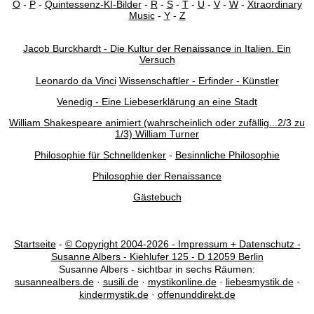
O
-
P
-
Quintessenz-KI-Bilder
-
R
-
S
-
T
-
U
-
V
-
W
-
Xtraordinary
Music
-
Y
-
Z
Jacob Burckhardt - Die Kultur der Renaissance in Italien. Ein
Versuch
Leonardo da Vinci
Wissenschaftler - Erfinder - Künstler
Venedig - Eine Liebeserklärung an eine Stadt
William Shakespeare animiert (wahrscheinlich oder zufällig...2/3 zu
1/3) William Turner
Philosophie für Schnelldenker
-
Besinnliche Philosophie
Philosophie der Renaissance
Gästebuch
Startseite
-
© Copyright 2004-
2026 - Impressum + Datenschutz -
Susanne Albers - Kiehlufer 125 - D 12059 Berlin
Susanne Albers - sichtbar in sechs Räumen:
susannealbers.de
·
susili.de
·
mystikonline.de
·
liebesmystik.de
·
kindermystik.de
·
offenunddirekt.de