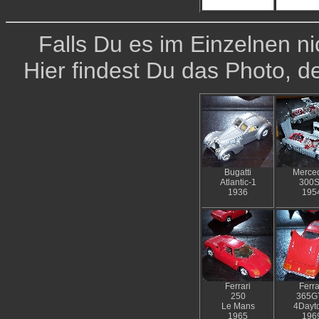
Falls Du es im Einzelnen ni
Hier findest Du das Photo, 
Bugatti
Merce
Atlantic-1
300
1936
195
Ferrari
Ferra
250
365G
Le Mans
4Dayt
1965
196