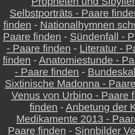
Propheten und Sibyllen
Selbstporträts - Paare find
finden
-
Nationalhymnen schw
Paare finden
-
Sündenfall - P
- Paare finden
-
Literatur - 
finden
-
Anatomiestunde - Pa
- Paare finden
-
Bundeskab
Sixtinische Madonna - Paare
Venus von Urbino - Paare 
finden
-
Anbetung der K
Medikamente 2013 - Paar
Paare finden
-
Sinnbilder Ve