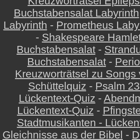
Kreuzworträtsel Epilep
Buchstabensalat Labyrinth
Labyrinth
-
Prometheus Labyr
-
Shakespeare Hamlet
Buchstabensalat
-
Strandu
Buchstabensalat
-
Peri
Kreuzworträtsel zu Songs
Schüttelquiz
-
Psalm 23
Lückentext-Quiz
-
Abendm
Lückentext-Quiz
-
Pfingst
Stadtmusikanten - Lückent
Gleichnisse aus der Bibel
-
D