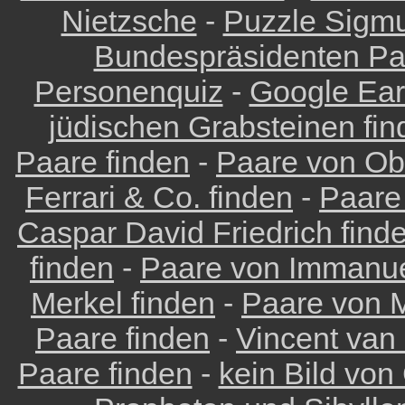
Nietzsche
-
Puzzle Sigm
Bundespräsidenten Pa
Personenquiz
-
Google Eart
jüdischen Grabsteinen fin
Paare finden
-
Paare von Ob
Ferrari & Co. finden
-
Paare
Caspar David Friedrich find
finden
-
Paare von Immanue
Merkel finden
-
Paare von M
Paare finden
-
Vincent van
Paare finden
-
kein Bild von