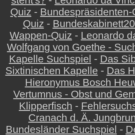
steht's?
-
Leonardo da Vinci
Quiz
-
Bundespräsidenten-
Quiz
-
Bundeskabinett2
Wappen-Quiz
-
Leonardo da
Wolfgang von Goethe - Such
Kapelle Suchspiel
-
Das Sib
Sixtinischen Kapelle
-
Das H
Hieronymus Bosch Heu
Vertumnus - Obst und Ge
Klipperfisch
-
Fehlersuch
Cranach d. Ä. Jungbru
Bundesländer Suchspiel
-
D