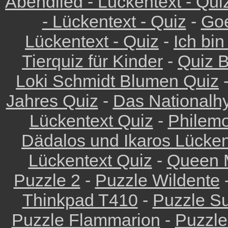
Abendlied - Lückentext - Qui
- Lückentext - Quiz
-
Goe
Lückentext - Quiz
-
Ich bin
Tierquiz für Kinder
-
Quiz 
Loki Schmidt Blumen Quiz
Jahres Quiz
-
Das Nationalh
Lückentext Quiz
-
Philemo
Dädalos und Ikaros Lücken
Lückentext Quiz
-
Queen M
Puzzle 2
-
Puzzle Wildente
Thinkpad T410
-
Puzzle Su
Puzzle Flammarion
-
Puzzle