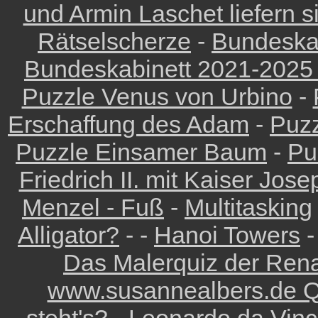
und Armin Laschet liefern 
Rätselscherze
-
Bundeskab
Bundeskabinett 2021-2025
Puzzle Venus von Urbino
-
Erschaffung des Adam
-
Puzz
Puzzle Einsamer Baum
-
Pu
Friedrich II. mit Kaiser Josep
Menzel - Fuß
-
Multitasking
Alligator?
- -
Hanoi Towers
-
Das Malerquiz der Rena
www.susannealbers.de Q