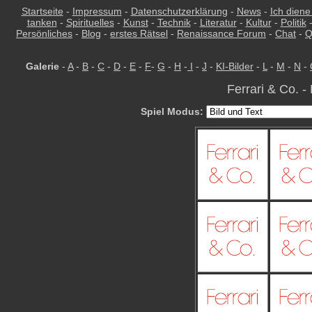
Startseite
-
Impressum
-
Datenschutzerklärung
-
News
-
Ich diene
tanken
-
Spirituelles
-
Kunst
-
Technik
-
Literatur
-
Kultur
-
Politik
Persönliches
-
Blog
-
erstes Rätsel
-
Renaissance Forum
-
Chat
-
Q
Galerie
-
A
-
B
-
C
-
D
-
E
-
F
-
G
-
H
-
I
-
J
-
KI-Bilder
-
L
-
M
-
N
-
Ferrari & Co. -
Spiel Modus: