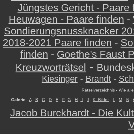
Jüngstes Gericht - Paare 
Heuwagen - Paare finden
-
Sondierungsnussknacker 201
2018-2021 Paare finden
-
So
finden
-
Goethe's Faust P
-
Kreuzworträtsel
Bundesk
Kiesinger
-
Brandt
-
Sch
Rätselverzeichnis
-
Wie alle
Galerie
-
A
-
B
-
C
-
D
-
E
-
F
-
G
-
H
-
I
-
J
-
KI-Bilder
-
L
-
M
-
N
-
Jacob Burckhardt - Die Kult
V