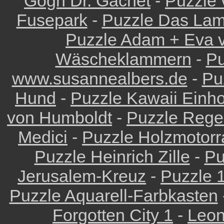
Gogh Dr. Gachet
-
Puzzle 
Fusepark
-
Puzzle Das Lam
Puzzle Adam + Eva v
Wäscheklammern
-
Pu
www.susannealbers.de
-
Pu
Hund
-
Puzzle Kawaii Einh
von Humboldt
-
Puzzle Reg
Medici
-
Puzzle Holzmotorr
Puzzle Heinrich Zille
-
Pu
Jerusalem-Kreuz
-
Puzzle 
Puzzle Aquarell-Farbkasten
Forgotten City 1
-
Leon