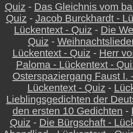
Quiz
-
Das Gleichnis vom ba
Quiz
-
Jacob Burckhardt - Lü
Lückentext - Quiz
-
Die We
Quiz
-
Weihnachtslieder
Lückentext - Quiz
-
Herr vo
Paloma - Lückentext - Qui
Osterspaziergang Faust I. 
Lückentext - Quiz
-
Lück
Lieblingsgedichten der Deu
den ersten 10 Gedichten
-
Quiz
-
Die Bürgschaft - Lüc