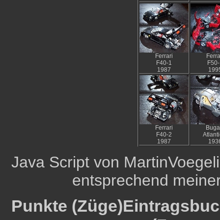
Ferrari
Ferra
F40-1
F50-
1987
199
Ferrari
Bugat
F40-2
Atlant
1987
193
Java Script von MartinVoeg
entsprechend meine
Punkte (Züge)Eintragsbuch