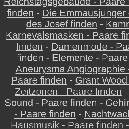
Reichstagsgebäude - Paare 
finden
-
Die Emmausjünger -
des Josef finden
-
Kamm
Karnevalsmasken - Paare fi
finden
-
Damenmode - Paa
finden
-
Elemente - Paare
Aneurysma Angiographie -
Paare finden
-
Grant Wood 
Zeitzonen - Paare finden
Sound - Paare finden
-
Gehir
- Paare finden
-
Nachtwach
Hausmusik - Paare finden