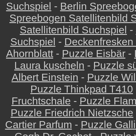
Suchspiel
-
Berlin Spreeboge
Spreebogen Satellitenbild 
Satellitenbild Suchspiel
-
Suchspiel
-
Deckenfresken 
Ahornblatt
-
Puzzle Eisbär
-
Laura kuscheln
-
Puzzle s
Albert Einstein
-
Puzzle Wi
Puzzle Thinkpad T410
Fruchtschale
-
Puzzle Fla
Puzzle Friedrich Nietzsche
Cartier Parfum
-
Puzzle Gall