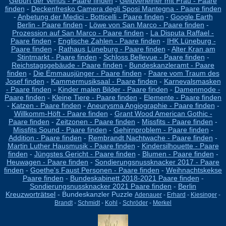
Geburt der Venus - Paare finden
-
Geldverleiher mit Frau - Paare
finden
-
Deckenfresko Camera degli Sposi Mantegna - Paare finden
-
Anbetung der Medici - Botticelli - Paare finden
-
Google Earth
Berlin - Paare finden
-
Löwe von San Marco - Paare finden
-
Prozession auf San Marco - Paare finden
-
La Disputa Raffael -
Paare finden
-
Englische Zahlen - Paare finden
-
IHK Lüneburg -
Paare finden
-
Rathaus Lüneburg - Paare finden
-
Alter Kran am
Stintmarkt - Paare finden
-
Schloss Bellevue - Paare finden
-
Reichstagsgebäude - Paare finden
-
Bundeskanzleramt - Paare
finden
-
Die Emmausjünger - Paare finden
-
Paare vom Traum des
Josef finden
-
Kammermusiksaal - Paare finden
-
Karnevalsmasken
- Paare finden
-
Kinder malen Bilder - Paare finden
-
Damenmode -
Paare finden
-
Kleine Tiere - Paare finden
-
Elemente - Paare finden
-
Katzen - Paare finden
-
Aneurysma Angiographie - Paare finden
-
Willkomm-Höft - Paare finden
-
Grant Wood American Gothic -
Paare finden
-
Zeitzonen - Paare finden
-
Missfits - Paare finden
-
Missfits Sound - Paare finden
-
Gehirnproblem - Paare finden
-
Addition - Paare finden
-
Rembrandt Nachtwache - Paare finden
-
Martin Luther Hausmusik - Paare finden
-
Kindersilhouette - Paare
finden
-
Jüngstes Gericht - Paare finden
-
Blumen - Paare finden
-
Heuwagen - Paare finden
-
Sondierungsnussknacker 2017 - Paare
finden
-
Goethe's Faust Personen - Paare finden
-
Weihnachtskekse
Paare finden
-
Bundeskabinett 2018-2021 Paare finden
-
Sondierungsnussknacker 2021 Paare finden
-
Berlin
Kreuzworträtsel
-
Bundeskanzler Puzzle
Adenauer
-
Erhard
-
Kiesinger
-
Brandt
-
Schmidt
-
Kohl
-
Schröder
-
Merkel