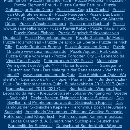
Flammarion
-
Puzzle Immanuel Kant
-
Puzzle Friedrich Nietzsche
-
Puzzle Sigmund Freud
-
Puzzle Cartier Parfum
-
Puzzle
Gallionsfigur Seute Deern
-
Puzzle van Gogh Dr. Gachet
-
Puzzle
van Gogh Sternennacht
-
Puzzle Fusepark
-
Puzzle Das Lamm
Gottes
-
Puzzle Pusteblumen
-
Puzzle Adam + Eva von Albrecht
Dürer
-
Puzzle Wäscheklammern
-
Puzzle mein Buchtitel
-
Puzzle
www.susannealbers.de
-
Puzzle Kawaii Katze
-
Puzzle Kawaii Hund
-
Puzzle Kawaii Einhorn
-
Puzzle Segelschiff Alexander von
Humboldt
-
Puzzle Regenbogenbaum
-
Puzzle Giuliano de' Medici
-
Puzzle Holzmotorrad
-
Puzzle Delacroix La Liberté
-
Puzzle Heinrich
Zille
-
Puzzle Raub der Europa
-
Puzzle Jerusalem-Kreuz
-
Puzzle
15 Jahre www.susannealbers.de
-
Puzzle Aquarell-Farbkasten
-
Puzzle Grüße vom Mars
-
Puzzle Forgotten City 1
-
Leonardo da
Vinci-Torso Puzzle
-
Februarorkan 2022 Puzzle
-
Multitasking
- -
Wem gehört der Alligator?
- - -
Hanoi Towers
- - - -
Samegame
-
Deutschland Test
-
Das Malerquiz der Renaissance - Wer hat's
gemalt?
-
www.susannealbers.de Quiz
-
Das Architektur Quiz - Wo
steht's?
-
Leonardo da Vinci - Spiel - Paare finden
-
Bundeskanzler-
Quiz
-
Bundespräsidenten-Quiz
-
Bundeskabinett 2013-2017-Quiz
-
Bundeskabinett 2018-2021-Quiz
-
Bundesländer-Wappen-Quiz
-
Leonardo da Vinci - Kreuzworträtsel
-
Johann Wolfgang von Goethe
- Suchspiel
-
Deckenfresken Sixtinische Kapelle Suchspiel
-
Das
Sibyllen- und Prophetenquiz aus der Sixtinischen Kapelle
-
Das
Handquiz der Sixtinischen Kapelle
-
Hieronymus Bosch Heuwagen
Suchspiel
-
Arcimboldo Vertumnus - Obst und Gemüse Suchspiel
-
Fehlersuchspiel Klipperfisch
-
Fehlersuchspiel Kammermusiksaal
-
Lucas Cranach d. Ä. Jungbrunnen Suchspiel
-
Deutschland
Bundesländer Suchspiel
-
Deutschland Bundesländer Wappen