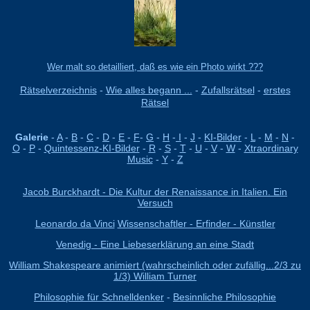
Wer malt so detailliert, daß es wie ein Photo wirkt ???
Rätselverzeichnis
-
Wie alles begann ...
-
Zufallsrätsel
-
erstes
Rätsel
Galerie
-
A
-
B
-
C
-
D
-
E
-
F
-
G
-
H
-
I
-
J
-
KI-Bilder
-
L
-
M
-
N
-
O
-
P
-
Quintessenz-KI-Bilder
-
R
-
S
-
T
-
U
-
V
-
W
-
Xtraordinary
Music
-
Y
-
Z
Jacob Burckhardt - Die Kultur der Renaissance in Italien. Ein
Versuch
Leonardo da Vinci
Wissenschaftler - Erfinder - Künstler
Venedig - Eine Liebeserklärung an eine Stadt
William Shakespeare animiert (wahrscheinlich oder zufällig...2/3 zu
1/3) William Turner
Philosophie für Schnelldenker
-
Besinnliche Philosophie