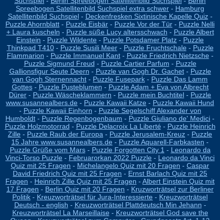
Suchspiel
-
Berlin Spreebogen Satellitenbild Suchspiel
-
Berlin
Spreebogen Satellitenbild Suchspiel extra schwer
-
Hamburg
Satellitenbild Suchspiel
-
Deckenfresken Sixtinische Kapelle Quiz
-
Puzzle Ahornblatt
-
Puzzle Eisbär
-
Puzzle Vor der Tür
-
Puzzle Nelli
+ Laura kuscheln
-
Puzzle süße Lucy altersschwach
-
Puzzle Albert
Einstein
-
Puzzle Wildente
-
Puzzle Potsdamer Platz
-
Puzzle
Thinkpad T410
-
Puzzle Susili Meer
-
Puzzle Fruchtschale
-
Puzzle
Flammarion
-
Puzzle Immanuel Kant
-
Puzzle Friedrich Nietzsche
-
Puzzle Sigmund Freud
-
Puzzle Cartier Parfum
-
Puzzle
Gallionsfigur Seute Deern
-
Puzzle van Gogh Dr. Gachet
-
Puzzle
van Gogh Sternennacht
-
Puzzle Fusepark
-
Puzzle Das Lamm
Gottes
-
Puzzle Pusteblumen
-
Puzzle Adam + Eva von Albrecht
Dürer
-
Puzzle Wäscheklammern
-
Puzzle mein Buchtitel
-
Puzzle
www.susannealbers.de
-
Puzzle Kawaii Katze
-
Puzzle Kawaii Hund
-
Puzzle Kawaii Einhorn
-
Puzzle Segelschiff Alexander von
Humboldt
-
Puzzle Regenbogenbaum
-
Puzzle Giuliano de' Medici
-
Puzzle Holzmotorrad
-
Puzzle Delacroix La Liberté
-
Puzzle Heinrich
Zille
-
Puzzle Raub der Europa
-
Puzzle Jerusalem-Kreuz
-
Puzzle
15 Jahre www.susannealbers.de
-
Puzzle Aquarell-Farbkasten
-
Puzzle Grüße vom Mars
-
Puzzle Forgotten City 1
-
Leonardo da
Vinci-Torso Puzzle
-
Februarorkan 2022 Puzzle
-
Leonardo da Vinci
Quiz mit 25 Fragen
-
Michelangelo Quiz mit 20 Fragen
-
Caspar
David Friedrich Quiz mit 25 Fragen
-
Ernst Barlach Quiz mit 25
Fragen
-
Heinrich Zille Quiz mit 25 Fragen
-
Albert Einstein Quiz mit
17 Fragen
-
Berlin Quiz mit 20 Fragen
-
Kruzworträtsel zur Berliner
Politik
-
Kreuzworträtsel für Jura-Interessierte
-
Kreuzworträtsel
Deutsch - english
-
Kreuzworträtsel Plattdeutsch Min Jehann
-
Kreuzworträtsel La Marseillaise
-
Kreuzworträtsel God save the