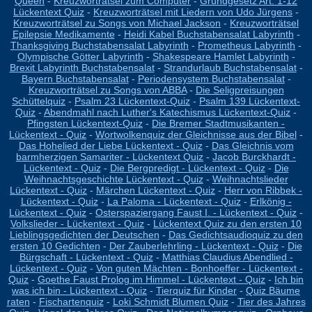
Queen
-
Kreuzworträtsel zum Computer
-
Grundgesetz Art. 1-12
Lückentext Quiz
-
Kreuzworträtsel mit Liedern von Udo Jürgens
-
Kreuzworträtsel zu Songs von Michael Jackson
-
Kreuzworträtsel
Epilepsie Medikamente
-
Heidi Kabel Buchstabensalat Labyrinth
-
Thanksgiving Buchstabensalat Labyrinth
-
Prometheus Labyrinth
-
Olympische Götter Labyrinth
-
Shakespeare Hamlet Labyrinth
-
Brexit Labyrinth Buchstabensalat
-
Strandurlaub Buchstabensalat
-
Bayern Buchstabensalat
-
Periodensystem Buchstabensalat
-
Kreuzworträtsel zu Songs von ABBA
-
Die Seligpreisungen
Schüttelquiz
-
Psalm 23 Lückentext-Quiz
-
Psalm 139 Lückentext-
Quiz
-
Abendmahl nach Luther's Katechismus Lückentext-Quiz
-
Pfingsten Lückentext-Quiz
-
Die Bremer Stadtmusikanten -
Lückentext - Quiz
-
Wortwolkenquiz der Gleichnisse aus der Bibel
-
Das Hohelied der Liebe Lückentext - Quiz
-
Das Gleichnis vom
barmherzigen Samariter - Lückentext Quiz
-
Jacob Burckhardt -
Lückentext - Quiz
-
Die Bergpredigt - Lückentext - Quiz
-
Die
Weihnachtsgeschichte Lückentext - Quiz
-
Weihnachtslieder
Lückentext - Quiz
-
Märchen Lückentext - Quiz
-
Herr von Ribbek -
Lückentext - Quiz
-
La Paloma - Lückentext - Quiz
-
Erlkönig -
Lückentext - Quiz
-
Osterspaziergang Faust I. - Lückentext - Quiz
-
Volkslieder - Lückentext - Quiz
-
Lückentext Quiz zu den ersten 10
Lieblingsgedichten der Deutschen
-
Das Gedichtsaudioquiz zu den
ersten 10 Gedichten
-
Der Zauberlehrling - Lückentext - Quiz
-
Die
Bürgschaft - Lückentext - Quiz
-
Matthias Claudius Abendlied -
Lückentext - Quiz
-
Von guten Mächten - Bonhoeffer - Lückentext -
Quiz
-
Goethe Faust Prolog im Himmel - Lückentext - Quiz
-
Ich bin
was ich bin - Lückentext - Quiz
-
Tierquiz für Kinder
-
Quiz Bäume
raten
-
Fischartenquiz
-
Loki Schmidt Blumen Quiz
-
Tier des Jahres