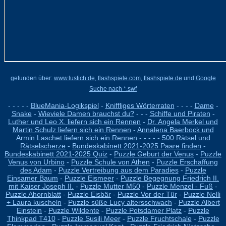
gefunden über:
www.lustich.de
,
flashspiele.com
,
flashspiele.de
und
Google
Suche nach *.swf
-
- - - -
BlueMania-Logikspiel
-
Kniffliges Wörterraten
- - - -
Dame
-
Snake
-
Wieviele Damen brauchst du?
- - -
Schiffe und Piraten
-
Luther und Leo X. liefern sich ein Rennen
-
Dr. Angela Merkel und
Martin Schulz liefern sich ein Rennen
-
Annalena Baerbock und
Armin Laschet liefern sich ein Rennen
- - - - -
500 Rätsel und
Rätselscherze
-
Bundeskabinett 2021-2025 Paare finden
-
Bundeskabinett 2021-2025 Quiz
-
Puzzle Geburt der Venus
-
Puzzle
Venus von Urbino
-
Puzzle Schule von Athen
-
Puzzle Erschaffung
des Adam
-
Puzzle Vertreibung aus dem Paradies
-
Puzzle
Einsamer Baum
-
Puzzle Eismeer
-
Puzzle Begegnung Friedrich II.
mit Kaiser Joseph II.
-
Puzzle Mutter M50
-
Puzzle Menzel - Fuß
-
Puzzle Ahornblatt
-
Puzzle Eisbär
-
Puzzle Vor der Tür
-
Puzzle Nelli
+ Laura kuscheln
-
Puzzle süße Lucy altersschwach
-
Puzzle Albert
Einstein
-
Puzzle Wildente
-
Puzzle Potsdamer Platz
-
Puzzle
Thinkpad T410
-
Puzzle Susili Meer
-
Puzzle Fruchtschale
-
Puzzle