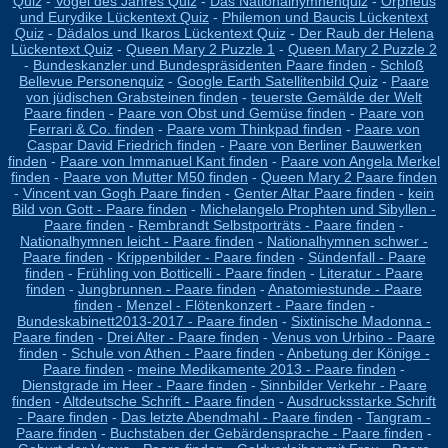
Quiz
-
Vogel des Jahres Quiz
-
Das Nationalhymnenquiz
-
Orpheus
und Eurydike Lückentext Quiz
-
Philemon und Baucis Lückentext
Quiz
-
Dädalos und Ikaros Lückentext Quiz
-
Der Raub der Helena
Lückentext Quiz
-
Queen Mary 2 Puzzle 1
-
Queen Mary 2 Puzzle 2
-
Bundeskanzler und Bundespräsidenten Paare finden
-
Schloß
Bellevue Personenquiz
-
Google Earth Satellitenbild Quiz
-
Paare
von jüdischen Grabsteinen finden
-
teuerste Gemälde der Welt
Paare finden
-
Paare von Obst und Gemüse finden
-
Paare von
Ferrari & Co. finden
-
Paare vom Thinkpad finden
-
Paare von
Caspar David Friedrich finden
-
Paare von Berliner Bauwerken
finden
-
Paare von Immanuel Kant finden
-
Paare von Angela Merkel
finden
-
Paare von Mutter M50 finden
-
Queen Mary 2 Paare finden
-
Vincent van Gogh Paare finden
-
Genter Altar Paare finden
-
kein
Bild von Gott - Paare finden
-
Michelangelo Prophten und Sibyllen -
Paare finden
-
Rembrandt Selbstporträts - Paare finden
-
Nationalhymnen leicht - Paare finden
-
Nationalhymnen schwer -
Paare finden
-
Krippenbilder - Paare finden
-
Sündenfall - Paare
finden
-
Frühling von Botticelli - Paare finden
-
Literatur - Paare
finden
-
Jungbrunnen - Paare finden
-
Anatomiestunde - Paare
finden
-
Menzel - Flötenkonzert - Paare finden
-
Bundeskabinett2013-2017 - Paare finden
-
Sixtinische Madonna -
Paare finden
-
Drei Alter - Paare finden
-
Venus von Urbino - Paare
finden
-
Schule von Athen - Paare finden
-
Anbetung der Könige -
Paare finden
-
meine Medikamente 2013 - Paare finden
-
Dienstgrade im Heer - Paare finden
-
Sinnbilder Verkehr - Paare
finden
-
Altdeutsche Schrift - Paare finden
-
Ausdrucksstarke Schrift
- Paare finden
-
Das letzte Abendmahl - Paare finden
-
Tangram -
Paare finden
-
Buchstaben der Gebärdensprache - Paare finden
-