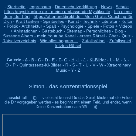
-
Startseite
-
Impressum
-
Datenschutzerklärung
-
News
-
Schule
-
https://mystikonline.de - meine umfassende Mystikseite
-
Ich diene
dem, der hört
-
https://offenunddirekt.de - Mein Gratis-Coaching für
Dich
-
Kraft tanken
-
Spirituelles
-
Kunst
-
Technik
-
Literatur
-
Kultur
-
Politik
-
Architektur
-
Spaß
-
Psychologie
-
Spiele
-
Fotos + Videos
+ Animationen
-
Gästebuch
-
Sitemap
-
Persönliches
-
Blog
-
Susanne Albers - mein Youtube Kanal
-
erstes Rätsel
-
Chat
-
Quiz
-
Rätselverzeichnis
-
Wie alles begann ...
-
Zufallsrätsel
-
Zufallsspiel
-
letztes Rätsel
Galerie
-
A
-
B
-
C
-
D
-
E
-
F
-
G
-
H
-
I
-
J
-
KI-Bilder
-
L
-
M
-
N
-
O
-
P
-
Quintessenz-KI-Bilder
-
R
-
S
-
T
-
U
-
V
-
W
-
Xtraordinary
Music
-
Y
-
Z
Simon - das Konzentrationsspiel
... absolut toll...:-))) ... vielleicht kennst Du das Spiel, klicke auf die Felder,
die Dir vorgegeben werden - es beginnt mit einem Feld, und endet, wenn
Deine Konzentration nachläßt...:-)))...