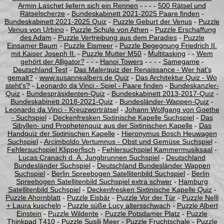
Armin Laschet liefern sich ein Rennen
- - - -
500 Rätsel und
Rätselscherze
-
Bundeskabinett 2021-2025 Paare finden
-
Bundeskabinett 2021-2025 Quiz
-
Puzzle Geburt der Venus
-
Puzzle
Venus von Urbino
-
Puzzle Schule von Athen
-
Puzzle Erschaffung
des Adam
-
Puzzle Vertreibung aus dem Paradies
-
Puzzle
Einsamer Baum
-
Puzzle Eismeer
-
Puzzle Begegnung Friedrich II.
mit Kaiser Joseph II.
-
Puzzle Mutter M50
-
Multitasking
- -
Wem
gehört der Alligator?
- - -
Hanoi Towers
- - - -
Samegame
-
Deutschland Test
-
Das Malerquiz der Renaissance - Wer hat's
gemalt?
-
www.susannealbers.de Quiz
-
Das Architektur Quiz - Wo
steht's?
-
Leonardo da Vinci - Spiel - Paare finden
-
Bundeskanzler-
Quiz
-
Bundespräsidenten-Quiz
-
Bundeskabinett 2013-2017-Quiz
-
Bundeskabinett 2018-2021-Quiz
-
Bundesländer-Wappen-Quiz
-
Leonardo da Vinci - Kreuzworträtsel
-
Johann Wolfgang von Goethe
- Suchspiel
-
Deckenfresken Sixtinische Kapelle Suchspiel
-
Das
Sibyllen- und Prophetenquiz aus der Sixtinischen Kapelle
-
Das
Handquiz der Sixtinischen Kapelle
-
Hieronymus Bosch Heuwagen
Suchspiel
-
Arcimboldo Vertumnus - Obst und Gemüse Suchspiel
-
Fehlersuchspiel Klipperfisch
-
Fehlersuchspiel Kammermusiksaal
-
Lucas Cranach d. Ä. Jungbrunnen Suchspiel
-
Deutschland
Bundesländer Suchspiel
-
Deutschland Bundesländer Wappen
Suchspiel
-
Berlin Spreebogen Satellitenbild Suchspiel
-
Berlin
Spreebogen Satellitenbild Suchspiel extra schwer
-
Hamburg
Satellitenbild Suchspiel
-
Deckenfresken Sixtinische Kapelle Quiz
-
Puzzle Ahornblatt
-
Puzzle Eisbär
-
Puzzle Vor der Tür
-
Puzzle Nelli
+ Laura kuscheln
-
Puzzle süße Lucy altersschwach
-
Puzzle Albert
Einstein
-
Puzzle Wildente
-
Puzzle Potsdamer Platz
-
Puzzle
Thinkpad T410
-
Puzzle Susili Meer
-
Puzzle Fruchtschale
-
Puzzle