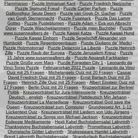
Flammarion
-
Puzzle Immanuel Kant
-
Puzzle Friedrich Nietzsche
-
Puzzle Sigmund Freud
-
Puzzle Cartier Parfum
-
Puzzle
Gallionsfigur Seute Deern
-
Puzzle van Gogh Dr. Gachet
-
Puzzle
van Gogh Sternennacht
-
Puzzle Fusepark
-
Puzzle Das Lamm
Gottes
-
Puzzle Pusteblumen
-
Puzzle Adam + Eva von Albrecht
Dürer
-
Puzzle Wäscheklammern
-
Puzzle mein Buchtitel
-
Puzzle
www.susannealbers.de
-
Puzzle Kawaii Katze
-
Puzzle Kawaii Hund
-
Puzzle Kawaii Einhorn
-
Puzzle Segelschiff Alexander von
Humboldt
-
Puzzle Regenbogenbaum
-
Puzzle Giuliano de' Medici
-
Puzzle Holzmotorrad
-
Puzzle Delacroix La Liberté
-
Puzzle Heinrich
Zille
-
Puzzle Raub der Europa
-
Puzzle Jerusalem-Kreuz
-
Puzzle
15 Jahre www.susannealbers.de
-
Puzzle Aquarell-Farbkasten
-
Puzzle Grüße vom Mars
-
Puzzle Forgotten City 1
-
Leonardo da
Vinci-Torso Puzzle
-
Februarorkan 2022 Puzzle
-
Leonardo da Vinci
Quiz mit 25 Fragen
-
Michelangelo Quiz mit 20 Fragen
-
Caspar
David Friedrich Quiz mit 25 Fragen
-
Ernst Barlach Quiz mit 25
Fragen
-
Heinrich Zille Quiz mit 25 Fragen
-
Albert Einstein Quiz mit
17 Fragen
-
Berlin Quiz mit 20 Fragen
-
Kruzworträtsel zur Berliner
Politik
-
Kreuzworträtsel für Jura-Interessierte
-
Kreuzworträtsel
Deutsch - english
-
Kreuzworträtsel Plattdeutsch Min Jehann
-
Kreuzworträtsel La Marseillaise
-
Kreuzworträtsel God save the
Queen
-
Kreuzworträtsel zum Computer
-
Grundgesetz Art. 1-12
Lückentext Quiz
-
Kreuzworträtsel mit Liedern von Udo Jürgens
-
Kreuzworträtsel zu Songs von Michael Jackson
-
Kreuzworträtsel
Epilepsie Medikamente
-
Heidi Kabel Buchstabensalat Labyrinth
-
Thanksgiving Buchstabensalat Labyrinth
-
Prometheus Labyrinth
-
Olympische Götter Labyrinth
-
Shakespeare Hamlet Labyrinth
-
Brexit Labyrinth Buchstabensalat
-
Strandurlaub Buchstabensalat
-