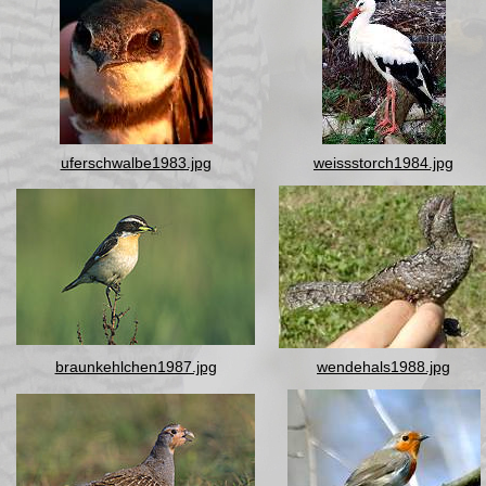
uferschwalbe1983.jpg
weissstorch1984.jpg
braunkehlchen1987.jpg
wendehals1988.jpg