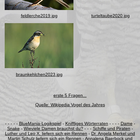
feldlerche2019.jpg
turteltaube2020.jpg
braunkehlchen2023.jpg
erste 5 Fragen...
Quelle: Wikipedia Vogel des Jahres
-
- - - -
BlueMania-Logikspiel
-
Kniffliges Wörterraten
- - - -
Dame
-
Snake
-
Wieviele Damen brauchst du?
- - -
Schiffe und Piraten
-
Luther und Leo X. liefern sich ein Rennen
-
Dr. Angela Merkel und
Martin Schulz liefern sich ein Rennen
-
Annalena Baerbock und