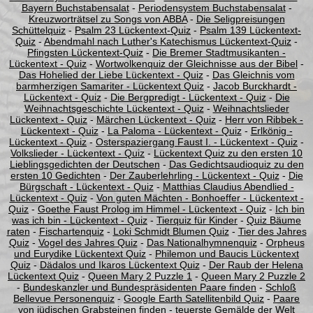
Bayern Buchstabensalat
-
Periodensystem Buchstabensalat
-
Kreuzworträtsel zu Songs von ABBA
-
Die Seligpreisungen
Schüttelquiz
-
Psalm 23 Lückentext-Quiz
-
Psalm 139 Lückentext-
Quiz
-
Abendmahl nach Luther's Katechismus Lückentext-Quiz
-
Pfingsten Lückentext-Quiz
-
Die Bremer Stadtmusikanten -
Lückentext - Quiz
-
Wortwolkenquiz der Gleichnisse aus der Bibel
-
Das Hohelied der Liebe Lückentext - Quiz
-
Das Gleichnis vom
barmherzigen Samariter - Lückentext Quiz
-
Jacob Burckhardt -
Lückentext - Quiz
-
Die Bergpredigt - Lückentext - Quiz
-
Die
Weihnachtsgeschichte Lückentext - Quiz
-
Weihnachtslieder
Lückentext - Quiz
-
Märchen Lückentext - Quiz
-
Herr von Ribbek -
Lückentext - Quiz
-
La Paloma - Lückentext - Quiz
-
Erlkönig -
Lückentext - Quiz
-
Osterspaziergang Faust I. - Lückentext - Quiz
-
Volkslieder - Lückentext - Quiz
-
Lückentext Quiz zu den ersten 10
Lieblingsgedichten der Deutschen
-
Das Gedichtsaudioquiz zu den
ersten 10 Gedichten
-
Der Zauberlehrling - Lückentext - Quiz
-
Die
Bürgschaft - Lückentext - Quiz
-
Matthias Claudius Abendlied -
Lückentext - Quiz
-
Von guten Mächten - Bonhoeffer - Lückentext -
Quiz
-
Goethe Faust Prolog im Himmel - Lückentext - Quiz
-
Ich bin
was ich bin - Lückentext - Quiz
-
Tierquiz für Kinder
-
Quiz Bäume
raten
-
Fischartenquiz
-
Loki Schmidt Blumen Quiz
-
Tier des Jahres
Quiz
-
Vogel des Jahres Quiz
-
Das Nationalhymnenquiz
-
Orpheus
und Eurydike Lückentext Quiz
-
Philemon und Baucis Lückentext
Quiz
-
Dädalos und Ikaros Lückentext Quiz
-
Der Raub der Helena
Lückentext Quiz
-
Queen Mary 2 Puzzle 1
-
Queen Mary 2 Puzzle 2
-
Bundeskanzler und Bundespräsidenten Paare finden
-
Schloß
Bellevue Personenquiz
-
Google Earth Satellitenbild Quiz
-
Paare
von jüdischen Grabsteinen finden
-
teuerste Gemälde der Welt