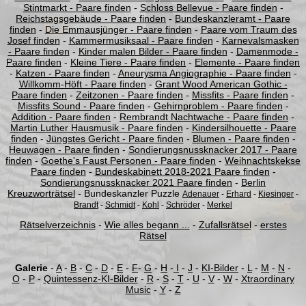
Stintmarkt - Paare finden
-
Schloss Bellevue - Paare finden
-
Reichstagsgebäude - Paare finden
-
Bundeskanzleramt - Paare
finden
-
Die Emmausjünger - Paare finden
-
Paare vom Traum des
Josef finden
-
Kammermusiksaal - Paare finden
-
Karnevalsmasken
- Paare finden
-
Kinder malen Bilder - Paare finden
-
Damenmode -
Paare finden
-
Kleine Tiere - Paare finden
-
Elemente - Paare finden
-
Katzen - Paare finden
-
Aneurysma Angiographie - Paare finden
-
Willkomm-Höft - Paare finden
-
Grant Wood American Gothic -
Paare finden
-
Zeitzonen - Paare finden
-
Missfits - Paare finden
-
Missfits Sound - Paare finden
-
Gehirnproblem - Paare finden
-
Addition - Paare finden
-
Rembrandt Nachtwache - Paare finden
-
Martin Luther Hausmusik - Paare finden
-
Kindersilhouette - Paare
finden
-
Jüngstes Gericht - Paare finden
-
Blumen - Paare finden
-
Heuwagen - Paare finden
-
Sondierungsnussknacker 2017 - Paare
finden
-
Goethe's Faust Personen - Paare finden
-
Weihnachtskekse
Paare finden
-
Bundeskabinett 2018-2021 Paare finden
-
Sondierungsnussknacker 2021 Paare finden
-
Berlin
Kreuzworträtsel
- Bundeskanzler Puzzle
Adenauer
-
Erhard
-
Kiesinger
-
Brandt
-
Schmidt
-
Kohl
-
Schröder
-
Merkel
Rätselverzeichnis
-
Wie alles begann ...
-
Zufallsrätsel
-
erstes
Rätsel
Galerie
-
A
-
B
-
C
-
D
-
E
-
F
-
G
-
H
-
I
-
J
-
KI-Bilder
-
L
-
M
-
N
-
O
-
P
-
Quintessenz-KI-Bilder
-
R
-
S
-
T
-
U
-
V
-
W
-
Xtraordinary
Music
-
Y
-
Z