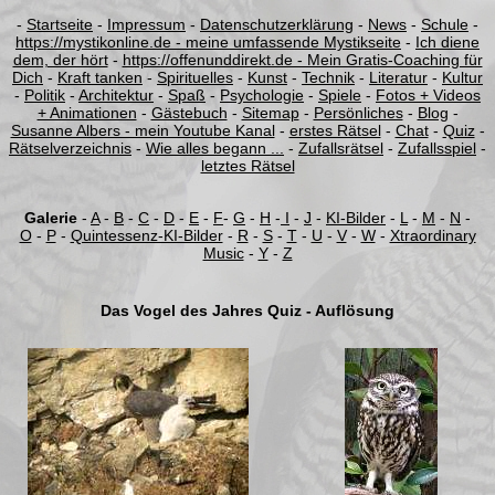
-
Startseite
-
Impressum
-
Datenschutzerklärung
-
News
-
Schule
-
https://mystikonline.de - meine umfassende Mystikseite
-
Ich diene
dem, der hört
-
https://offenunddirekt.de - Mein Gratis-Coaching für
Dich
-
Kraft tanken
-
Spirituelles
-
Kunst
-
Technik
-
Literatur
-
Kultur
-
Politik
-
Architektur
-
Spaß
-
Psychologie
-
Spiele
-
Fotos + Videos
+ Animationen
-
Gästebuch
-
Sitemap
-
Persönliches
-
Blog
-
Susanne Albers - mein Youtube Kanal
-
erstes Rätsel
-
Chat
-
Quiz
-
Rätselverzeichnis
-
Wie alles begann ...
-
Zufallsrätsel
-
Zufallsspiel
-
letztes Rätsel
Galerie
-
A
-
B
-
C
-
D
-
E
-
F
-
G
-
H
-
I
-
J
-
KI-Bilder
-
L
-
M
-
N
-
O
-
P
-
Quintessenz-KI-Bilder
-
R
-
S
-
T
-
U
-
V
-
W
-
Xtraordinary
Music
-
Y
-
Z
Das Vogel des Jahres Quiz - Auflösung