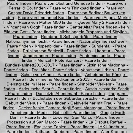
Paare finden
-
Paare von Obst und Gemüse finden
-
Paare von
Ferrari & Co. finden
-
Paare vom Thinkpad finden
-
Paare von
Caspar David Friedrich finden
-
Paare von Berliner Bauwerken
finden
-
Paare von Immanuel Kant finden
-
Paare von Angela Merkel
finden
-
Paare von Mutter M50 finden
-
Queen Mary 2 Paare finden
-
Vincent van Gogh Paare finden
-
Genter Altar Paare finden
-
kein
Bild von Gott - Paare finden
-
Michelangelo Prophten und Sibyllen -
Paare finden
-
Rembrandt Selbstporträts - Paare finden
-
Nationalhymnen leicht - Paare finden
-
Nationalhymnen schwer -
Paare finden
-
Krippenbilder - Paare finden
-
Sündenfall - Paare
finden
-
Frühling von Botticelli - Paare finden
-
Literatur - Paare
finden
-
Jungbrunnen - Paare finden
-
Anatomiestunde - Paare
finden
-
Menzel - Flötenkonzert - Paare finden
-
Bundeskabinett2013-2017 - Paare finden
-
Sixtinische Madonna -
Paare finden
-
Drei Alter - Paare finden
-
Venus von Urbino - Paare
finden
-
Schule von Athen - Paare finden
-
Anbetung der Könige -
Paare finden
-
meine Medikamente 2013 - Paare finden
-
Dienstgrade im Heer - Paare finden
-
Sinnbilder Verkehr - Paare
finden
-
Altdeutsche Schrift - Paare finden
-
Ausdrucksstarke Schrift
- Paare finden
-
Das letzte Abendmahl - Paare finden
-
Tangram -
Paare finden
-
Buchstaben der Gebärdensprache - Paare finden
-
Geburt der Venus - Paare finden
-
Geldverleiher mit Frau - Paare
finden
-
Deckenfresko Camera degli Sposi Mantegna - Paare finden
-
Anbetung der Medici - Botticelli - Paare finden
-
Google Earth
Berlin - Paare finden
-
Löwe von San Marco - Paare finden
-
Prozession auf San Marco - Paare finden
-
La Disputa Raffael -
Paare finden
-
Englische Zahlen - Paare finden
-
IHK Lüneburg -
Paare finden
-
Rathaus Lüneburg - Paare finden
-
Alter Kran am