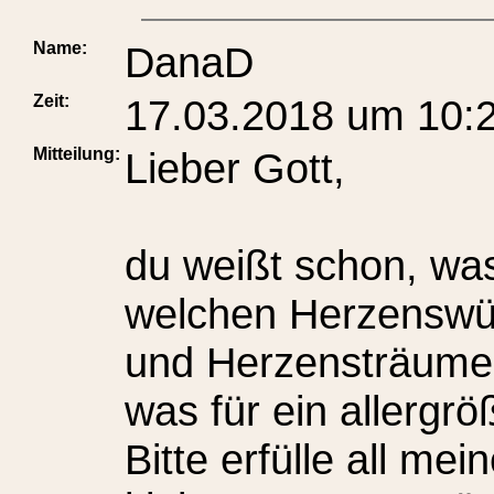
Name:
DanaD
Zeit:
17.03.2018 um 10:
Mitteilung:
Lieber Gott,
du weißt schon, was
welchen Herzensw
und Herzensträume 
was für ein allergr
Bitte erfülle all m