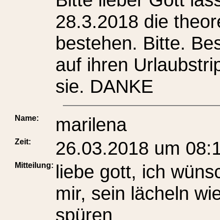
28.3.2018 die theore
bestehen. Bitte. B
auf ihren Urlaubstr
sie. DANKE
Name:
marilena
Zeit:
26.03.2018 um 08:
Mitteilung:
liebe gott, ich wün
mir, sein lächeln w
spüren