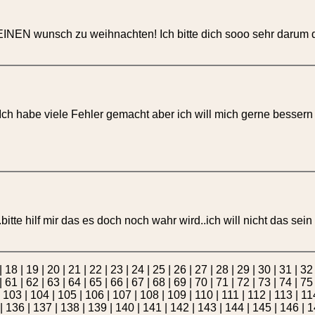
esen EINEN wunsch zu weihnachten! Ich bitte dich sooo sehr darum
.Ich habe viele Fehler gemacht aber ich will mich gerne bessern 
n..bitte hilf mir das es doch noch wahr wird..ich will nicht das 
|
18
|
19
|
20
|
21
|
22
|
23
|
24
|
25
|
26
|
27
|
28
|
29
|
30
|
31
|
32
|
61
|
62
|
63
|
64
|
65
|
66
|
67
|
68
|
69
|
70
|
71
|
72
|
73
|
74
|
75
|
103
|
104
|
105
|
106
|
107
|
108
|
109
|
110
|
111
|
112
|
113
|
11
|
136
|
137
|
138
|
139
|
140
|
141
|
142
|
143
|
144
|
145
|
146
|
1