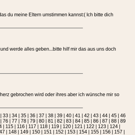
 das du meine Eltern umstimmen kannst:( Ich bitte dich
und werde alles geben...bitte hilf mir das aus uns doch
sein herz gebrochen wird oder ihres aber ich wünsche mir so
|
33
|
34
|
35
|
36
|
37
|
38
|
39
|
40
|
41
|
42
|
43
|
44
|
45
|
46
|
76
|
77
|
78
|
79
|
80
|
81
|
82
|
83
|
84
|
85
|
86
|
87
|
88
|
89
4
|
115
|
116
|
117
|
118
|
119
|
120
|
121
|
122
|
123
|
124
|
47
|
148
|
149
|
150
|
151
|
152
|
153
|
154
|
155
|
156
|
157
|