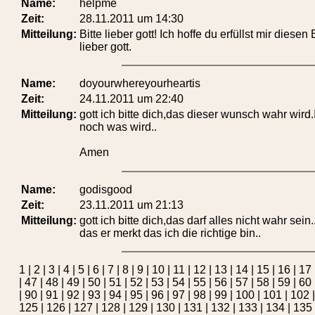
Name:
helpme
Zeit:
28.11.2011 um 14:30
Mitteilung:
Bitte lieber gott! Ich hoffe du erfüllst mir di
lieber gott.
Name:
doyourwhereyourheartis
Zeit:
24.11.2011 um 22:40
Mitteilung:
gott ich bitte dich,das dieser wunsch wahr wird
noch was wird..
Amen
Name:
godisgood
Zeit:
23.11.2011 um 21:13
Mitteilung:
gott ich bitte dich,das darf alles nicht wahr sei
das er merkt das ich die richtige bin..
1
|
2
|
3
|
4
|
5
|
6
|
7
|
8
|
9
|
10
|
11
|
12
|
13
|
14
|
15
|
16
|
17
|
47
|
48
|
49
|
50
|
51
|
52
|
53
|
54
|
55
|
56
|
57
|
58
|
59
|
60
|
90
|
91
|
92
|
93
|
94
|
95
|
96
|
97
|
98
|
99
|
100
|
101
|
102
125
|
126
|
127
|
128
|
129
|
130
|
131
|
132
|
133
|
134
|
135