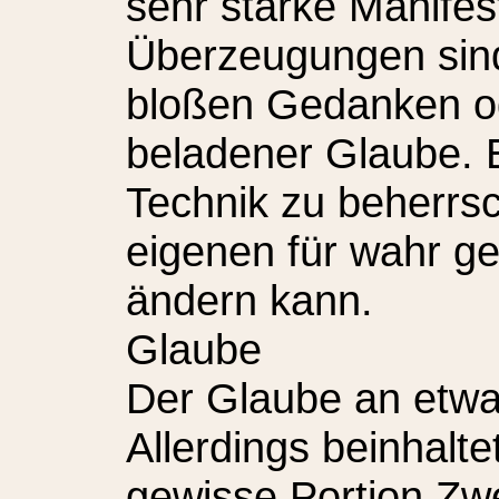
sehr starke Manifes
Überzeugungen sind
bloßen Gedanken od
beladener Glaube. E
Technik zu beherrs
eigenen für wahr g
ändern kann.
Glaube
Der Glaube an etwas
Allerdings beinhalt
gewisse Portion Zwe