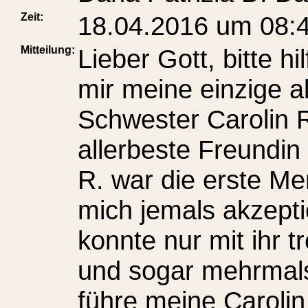
Zeit:
18.04.2016 um 08:
Mitteilung:
Lieber Gott, bitte hilf mir bei allen Sachen und gib mir meine einzige allerbeste Freundin und große Schwester Carolin Raabe wieder zurück! Meine allerbeste Freundin und große Schwester Carolin R. war die erste Mensch auf der ganzen Welt, die mich jemals akzeptierte und respektierte! Ich konnte nur mit ihr treffen, spielen, unterhalten und sogar mehrmals bei ihr übernachten! Bitte führe meine Carolin wieder zu mir und mach, das alles hier wie früher wird! Natürlich will ich auch meinen anderen Freunden Vanessa Strauch, Jessika Rosenhauer, Sandra Krebs, Sinem Öcal, Beatrix Warnke und alle anderen wieder zurück haben! Meine Carolin ist Freundlich, Ehrlich, Lustig, Höflich, Verständnisvoll, Nett, Wunderschön, Mutig, Stark, Fröhlich, Klug, Selbstbewusst, Selbstvertrauen, Pünktlich, Verantwortungsvoll, Aufopferungsvoll, Hilfsbereit, Friedlich, Mitfühlend, Gesprächig, Vielseitig, Herzlich, Ausgeglichen, Einfühlsam, Liebevolle, etc. Person überhaupt! Ich würde mein Hand für meine Carolin ins Feuer legen, ich würde sogar mein linker Hand/Arm für meine einzige Freundin und Schwester Carolin opfern, das gilt natürlich auch für Vanessa Strauch, Jessika Rosenhauer und alle anderen Freunden! Ich liebe meine Carolin über alles und ich liebe auch die anderen von ganzem Herzen! Bitte mach, dass meine Carolin nicht mehr Wütend auf mich ist und dass sie mich endlich verzeiht! Bitte führe meine Carolin wieder zu mir und bitte mach, dass Carolin und ich wieder die allerbesten Freundinnen sein werden und für alle Ewigkeiten bleiben werden, egal was auch immer passiert! Ich fühle mich irgendwie mit meine Carolin sehr eng verbunden und habe sogar so ein Gefühl, als würde ich meine Carolin sehr lange kennen! Meine Carolin und ich haben so viel gemeinsamen Eigenschaften und sind uns in manchen Dingern sehr ähnlich! Bitte mach, dass meine Carolin wieder zu mir zurück kommt, denn ich vermisse sie ganz doll! Meine Carolin ist mein Ein und Alles auf der Welt, natürlich sind meine Heilige Sachen (Zeichnungen, Texte und Lieder) auch mein Ein und Alles auf der ganzen Welt! Bitte erfülle mein großes Freundschaftswunsch mit meinen einzige allerbeste Freundin und große Schwester Carolin Raabe! Die Zeit mit meine Carolin war aller schönsten von allen und werde es niemals vergessen! Ich flehe dich, bitte bring meine Carolin wieder zu mir zurück! Meine Freundin Carolin ist wie eine Schwester für mich und soll es immer so bleiben! Ich will mit meine Carolin wieder befreundet sein! Meine Carolin und ich sind Seelen Verwandt, das weiße ich ganz genau! Es tut so weh, dass meine Carolin nicht mehr bei mir ist! Es schmerzt sehr und ich will meine einzige Freundin Carolin wieder zurück haben! Ich weiße zumindest alles über meine allerbeste Freundin und große Schwester Carolin Raabe und werde sie niemals vergessen! Meine einzige Freundin Carolin hat immer einen Platz in meinem Herzen und es wird immer so bleiben, egal was auch immer kommt, das gilt natürlich auch für die anderen alten Freunden! Ich erinnere mich ganz gerne an die alten Zeiten mit meine Carolin und die anderen natürlich, denn meine Carolin ist ein kleiner Teil von mir und wird es immer so bleiben, egal was auch immer passiert! Bitte mach, dass meine Carolin sich bei mir meldet und wieder mit mir versöhnt, das wünsche ich mir von ganzem Herzen! Meine Heiligen Sachen (Zeichnungen, Texte und Lieber) sollen meinen drei (Auserwählten) Mama Ani, meine Freundin Carolin Raabe und meine erste Tochter bewachen, sollte etwas mit mir geschieht und zwar bis ich wieder zurück gekehrt bin! Dann meinen Heilige Sachen sind meinen Lebenselixier, Seele, Geist und Herz, dies sind meinen wahren Wünsche und Träume! Ich arbeitet seit meinen Geburt an, an meinen Heiligen Sachen und will nicht, dass irgendetwas mit meinen Heiligen Sachen geschieht! Ich habe ja nur meine Heilige Sachen und es bedeutet mir sehr viel, sogar die alle Engel sollen meinen Heilige Sachen vor alles und jeden beschützen, egal was auch immer geschieht! Bitte beschütze meinen Heilige Sache