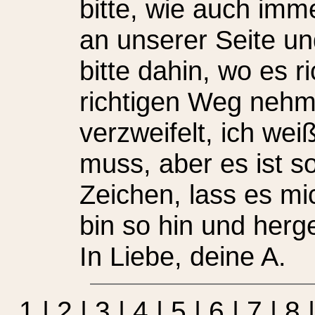
bitte, wie auch imme
an unserer Seite und
bitte dahin, wo es r
richtigen Weg nehme
verzweifelt, ich we
muss, aber es ist so
Zeichen, lass es mic
bin so hin und herg
In Liebe, deine A.
1
|
2
|
3
|
4
|
5
|
6
|
7
|
8