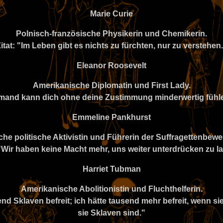
Marie Curie
Polnisch-französische Physikerin und Chemikerin.
itat: "Im Leben gibt es nichts zu fürchten, nur zu verstehen
Eleanor Roosevelt
Amerikanische Diplomatin und First Lady.
iemand kann dich ohne deine Zustimmung minderwertig fühle
Emmeline Pankhurst
sche politische Aktivistin und Führerin der Suffragettenbew
 "Wir haben keine Macht mehr, uns weiter unterdrücken zu l
Harriet Tubman
Amerikanische Abolitionistin und Fluchthelferin.
end Sklaven befreit; ich hätte tausend mehr befreit, wenn s
sie Sklaven sind."