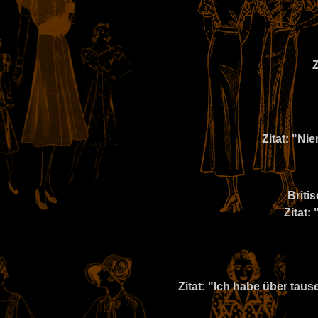
Z
Zitat: "N
Briti
Zitat:
Zitat: "Ich habe über taus