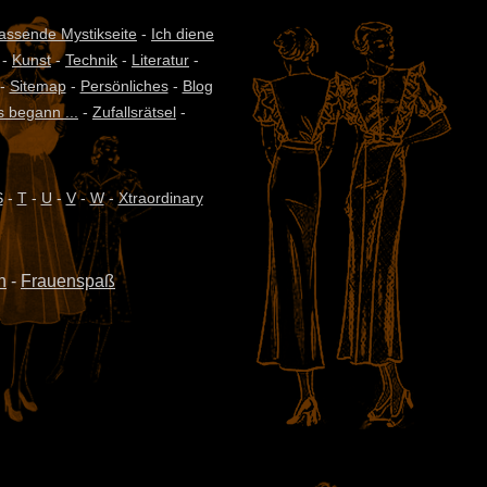
fassende Mystikseite
-
Ich diene
-
Kunst
-
Technik
-
Literatur
-
-
Sitemap
-
Persönliches
-
Blog
s begann ...
-
Zufallsrätsel
-
S
-
T
-
U
-
V
-
W
-
Xtraordinary
n
-
Frauenspaß