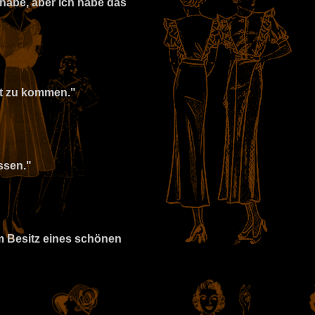
habe, aber ich habe das
it zu kommen."
ssen."
im Besitz eines schönen