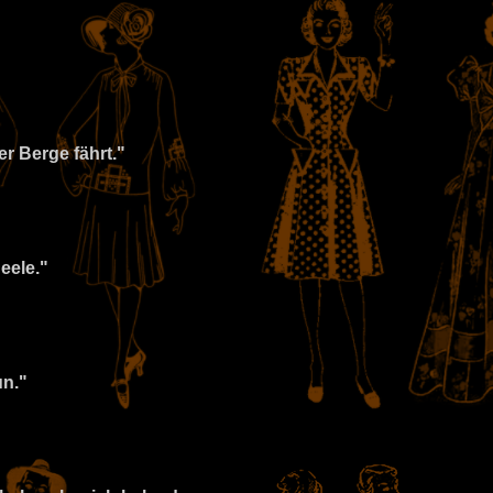
er Berge fährt."
eele."
un."