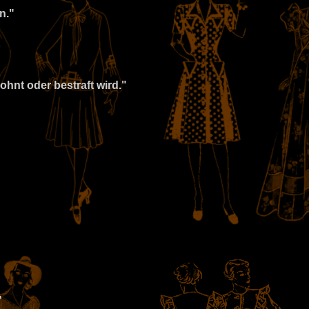
n."
ohnt oder bestraft wird."
"