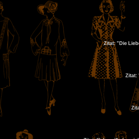
Zitat: "Die Lie
Zitat
Zit