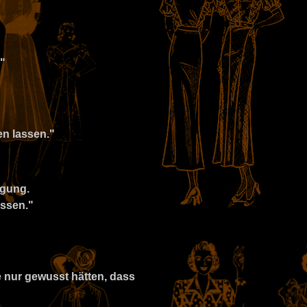
."
n lassen."
egung.
assen."
ie nur gewusst hätten, dass