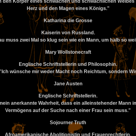
 ich den Körper eines schwachen und schwächlichen Weibes 
Herz und den Magen eines Königs."
Katharina die Grosse
Kaiserin von Russland.
Frau muss zwei Mal so klug sein wie ein Mann, um halb so we
Mary Wollstonecraft
Englische Schriftstellerin und Philosophin.
: "Ich wünsche mir weder Macht noch Reichtum, sondern Wi
Jane Austen
Englische Schriftstellerin.
lgemein anerkannte Wahrheit, dass ein alleinstehender Mann 
Vermögens auf der Suche nach einer Frau sein muss."
Sojourner Truth
Afroamerikanische Abolitionistin und Frauenrechtlerin.