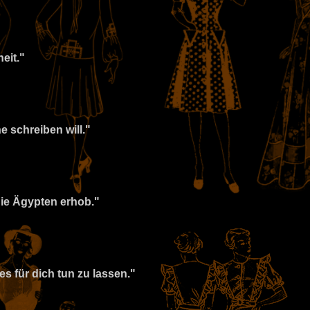
eit."
 schreiben will."
die Ägypten erhob."
es für dich tun zu lassen."