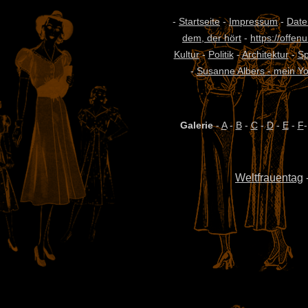
-
Startseite
-
Impressum
-
Date
dem, der hört
-
https://offen
Kultur
-
Politik
-
Architektur
-
S
-
Susanne Albers - mein Y
Galerie
-
A
-
B
-
C
-
D
-
E
-
F
Weltfrauentag