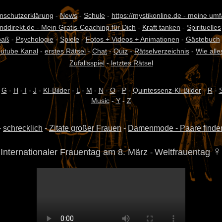
nschutzerklärung
-
News
-
Schule
-
https://mystikonline.de - meine um
unddirekt.de - Mein Gratis-Coaching für Dich
-
Kraft tanken
-
Spirituelles
paß
-
Psychologie
-
Spiele
-
Fotos + Videos + Animationen
-
Gästebuch
outube Kanal
-
erstes Rätsel
-
Chat
-
Quiz
-
Rätselverzeichnis
-
Wie alle
Zufallsspiel
-
letztes Rätsel
-
G
-
H
-
I
-
J
-
KI-Bilder
-
L
-
M
-
N
-
O
-
P
-
Quintessenz-KI-Bilder
-
R
-
Music
-
Y
-
Z
-
schrecklich
-
Zitate großer Frauen
-
Damenmode - Paare finde
♀
Internationaler Frauentag
am 8. März
Weltfrauentag
-