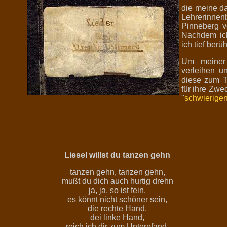
die meine d
Lehrerinne
Pinneberg vo
Nachdem ich
ich tief berü
Um meiner 
verleihen u
diese zum T
für ihre Zwe
"
schwierige
Liesel willst du tanzen gehn
tanzen gehn, tanzen gehn,
mußt du dich auch hurtig drehn
ja, ja, so ist fein,
es könnt nicht schöner sein,
die rechte Hand,
dei linke Hand,
reich ich dir zum Unterpfand.