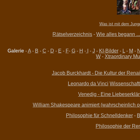
Was ist mit dem Jung
Rätselverzeichnis
-
Wie alles begann ...
Galerie
-
A
-
B
-
C
-
D
-
E
-
F
-
G
-
H
-
I
-
J
-
KI-Bilder
-
L
-
M
-
W
-
Xtraordinary Mu
Jacob Burckhardt - Die Kultur der Renai
Leonardo da Vinci
Wissenschaftle
Venedig - Eine Liebeserklär
William Shakespeare animiert (wahrscheinlich ode
Philosophie für Schnelldenker
-
B
Philosophie der Re