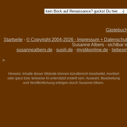
Gästebuc
Startseite
-
© Copyright 2004-
2026 - Impressum + Datenschutz
Susanne Albers - sichtbar
susannealbers.de
·
susili.de
·
mystikonline.de
·
liebesm
>
Hinweis: Inhalte dieser Website können künstlerisch bearbeitet, montiert
oder ganz bzw. teilweise KI-unterstützt erstellt sein. Auswahl, Bearbeitung
und Veröffentlichung erfolgen durch Susanne Albers.