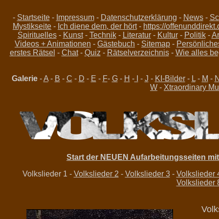
-
Startseite
-
Impressum
-
Datenschutzerklärung
-
News
-
Sc
Mystikseite
-
Ich diene dem, der hört
-
https://offenunddirekt
Spirituelles
-
Kunst
-
Technik
-
Literatur
-
Kultur
-
Politik
-
Ar
Videos + Animationen
-
Gästebuch
-
Sitemap
-
Persönliche
erstes Rätsel
-
Chat
-
Quiz
-
Rätselverzeichnis
-
Wie alles be
Galerie
-
A
-
B
-
C
-
D
-
E
-
F
-
G
-
H
-
I
-
J
-
KI-Bilder
-
L
-
M
-
W
-
Xtraordinary Mu
Start der NEUEN Aufarbeitungsseiten mit a
Volkslieder 1 -
Volkslieder 2
-
Volkslieder 3
-
Volkslieder 
Volkslieder 
Volk