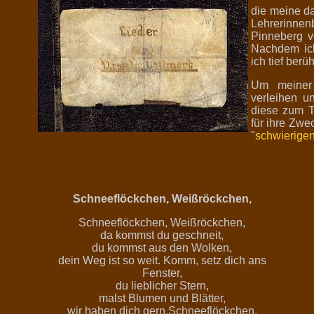
die meine d
Lehrerinne
Pinneberg vo
Nachdem ich
ich tief berü
Um meiner 
verleihen u
diese zum T
für ihre Zwe
"
schwierige
Schneeflöckchen, Weißröckchen,
Schneeflöckchen, Weißröckchen,
da kommst du geschneit,
du kommst aus den Wolken,
dein Weg ist so weit. Komm, setz dich ans
Fenster,
du lieblicher Stern,
malst Blumen und Blätter,
wir haben dich gern.Schneeflöckchen,