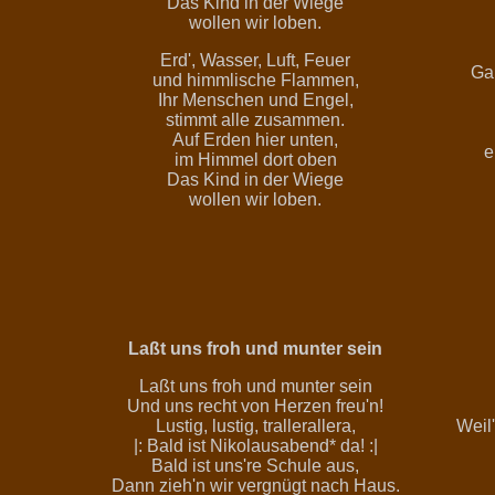
Das Kind in der Wiege
wollen wir loben.
Erd', Wasser, Luft, Feuer
Ga
und himmlische Flammen,
Ihr Menschen und Engel,
stimmt alle zusammen.
Auf Erden hier unten,
e
im Himmel dort oben
Das Kind in der Wiege
wollen wir loben.
Laßt uns froh und munter sein
Laßt uns froh und munter sein
Und uns recht von Herzen freu'n!
Lustig, lustig, trallerallera,
Weil'
|: Bald ist Nikolausabend* da! :|
Bald ist uns're Schule aus,
Dann zieh'n wir vergnügt nach Haus.