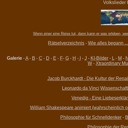
Volkslieder 
Wenn einer eine Reise tut, dann kann er was erleben, wer
Rätselverzeichnis
-
Wie alles begann ...
Galerie
-
A
-
B
-
C
-
D
-
E
-
F
-
G
-
H
-
I
-
J
-
KI-Bilder
-
L
-
M
-
W
-
Xtraordinary Mu
Jacob Burckhardt - Die Kultur der Renai
Leonardo da Vinci
Wissenschaftle
Venedig - Eine Liebeserklär
William Shakespeare animiert (wahrscheinlich ode
Philosophie für Schnelldenker
-
B
Philosophie der Re