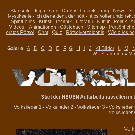
-
Startseite
-
Impressum
-
Datenschutzerklärung
-
News
-
Sc
Mystikseite
-
Ich diene dem, der hört
-
https://offenunddirekt
Spirituelles
-
Kunst
-
Technik
-
Literatur
-
Kultur
-
Politik
-
Ar
Videos + Animationen
-
Gästebuch
-
Sitemap
-
Persönliche
erstes Rätsel
-
Chat
-
Quiz
-
Rätselverzeichnis
-
Wie alles be
Galerie
-
A
-
B
-
C
-
D
-
E
-
F
-
G
-
H
-
I
-
J
-
KI-Bilder
-
L
-
M
-
W
-
Xtraordinary Mu
Start der NEUEN Aufarbeitungsseiten mit a
Volkslieder 1
-
Volkslieder 2
-
Volkslieder 3
-
Volkslieder 
Volkslieder 
Volk