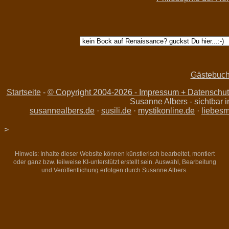
Gästebuc
Startseite
-
© Copyright 2004-
2026 - Impressum + Datenschutz
Susanne Albers - sichtbar
susannealbers.de
·
susili.de
·
mystikonline.de
·
liebesm
>
Hinweis: Inhalte dieser Website können künstlerisch bearbeitet, montiert
oder ganz bzw. teilweise KI-unterstützt erstellt sein. Auswahl, Bearbeitung
und Veröffentlichung erfolgen durch Susanne Albers.