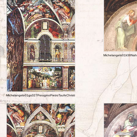
Michelangelo01lr38Na
Michelangelo01gs327PeruginoPietroTaufeChristi