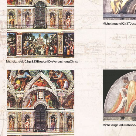
Michelangelo02lr37Je
Michelangelo02gs325BotticelliDieVersuchungChristi
Michelangelo03lr36As