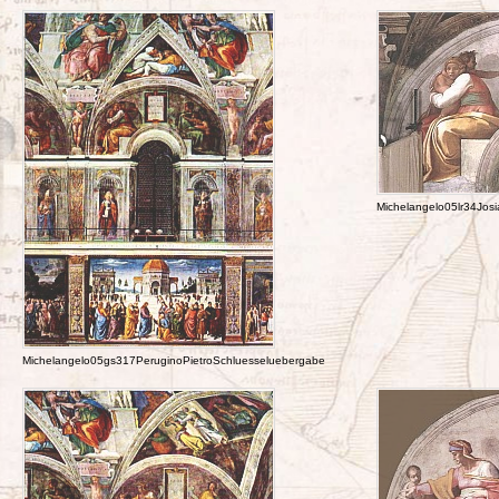
Michelangelo05lr34Josi
Michelangelo05gs317PeruginoPietroSchluesseluebergabe