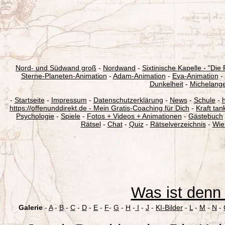
Nord- und Südwand groß
-
Nordwand
-
Sixtinische Kapelle - "Di
Sterne-Planeten-Animation
-
Adam-Animation
-
Eva-Animation
-
Dunkelheit
-
Michelange
-
Startseite
-
Impressum
-
Datenschutzerklärung
-
News
-
Schule
-
h
https://offenunddirekt.de - Mein Gratis-Coaching für Dich
-
Kraft tan
Psychologie
-
Spiele
-
Fotos + Videos + Animationen
-
Gästebuch
Rätsel
-
Chat
-
Quiz
-
Rätselverzeichnis
-
Wie 
Was ist denn 
Galerie
-
A
-
B
-
C
-
D
-
E
-
F
-
G
-
H
-
I
-
J
-
KI-Bilder
-
L
-
M
-
N
-