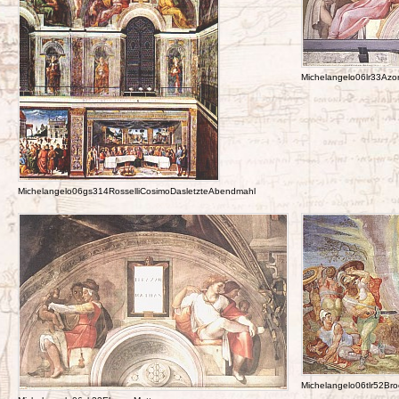
Michelangelo06lr33Azo
Michelangelo06gs314RosselliCosimoDasletzteAbendmahl
Michelangelo06tlr52Br