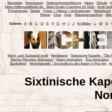
-
Startseite
-
Impressum
-
Datenschutzerklärung
-
News
-
Schule
-
h
https://offenunddirekt.de - Mein Gratis-Coaching für Dich
-
Kraft tan
Psychologie
-
Spiele
-
Fotos + Videos + Animationen
-
Gästebuch
Rätsel
-
Chat
-
Quiz
-
Rätselverzeichnis
-
Wie 
Galerie
-
A
-
B
-
C
-
D
-
E
-
F
-
G
-
H
-
I
-
J
-
KI-Bilder
-
L
-
M
-
N
-
Nord- und Südwand groß
-
Nordwand
-
Sixtinische Kapelle - "Di
Sterne-Planeten-Animation
-
Adam-Animation
-
Eva-Animation
-
Dunkelheit
-
Michelangelo - Erschaffung des Adam in Pop Art
-
A
Sixtinische Kape
No