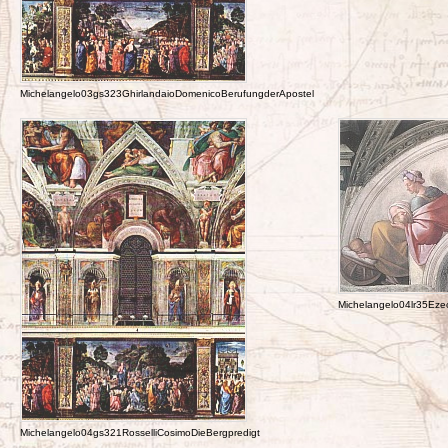
Michelangelo03gs323GhirlandaioDomenicoBerufungderApostel
Michelangelo04lr35Ez
Michelangelo04gs321RosselliCosimoDieBergpredigt