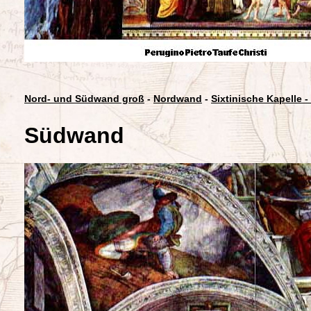
Nord- und Südwand groß
-
Nordwand
-
Sixtinische Kapelle 
Südwand