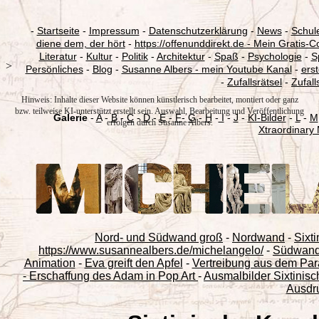
-
Startseite
-
Impressum
-
Datenschutzerklärung
-
News
-
Schul
diene dem, der hört
-
https://offenunddirekt.de - Mein Gratis-C
Literatur
-
Kultur
-
Politik
-
Architektur
-
Spaß
-
Psychologie
-
S
>
Persönliches
-
Blog
-
Susanne Albers - mein Youtube Kanal
-
ers
-
Zufallsrätsel
-
Zufall
Hinweis: Inhalte dieser Website können künstlerisch bearbeitet, montiert oder ganz
bzw. teilweise KI-unterstützt erstellt sein. Auswahl, Bearbeitung und Veröffentlichung
Galerie
-
A
-
B
-
C
-
D
-
E
-
F
-
G
-
H
-
I
-
J
-
KI-Bilder
-
L
-
M
erfolgen durch Susanne Albers.
Xtraordinary
Nord- und Südwand groß
-
Nordwand
-
Sixti
https://www.susannealbers.de/michelangelo/
-
Südwan
Animation
-
Eva greift den Apfel
-
Vertreibung aus dem Par
- Erschaffung des Adam in Pop Art
-
Ausmalbilder Sixtinisc
Ausdr