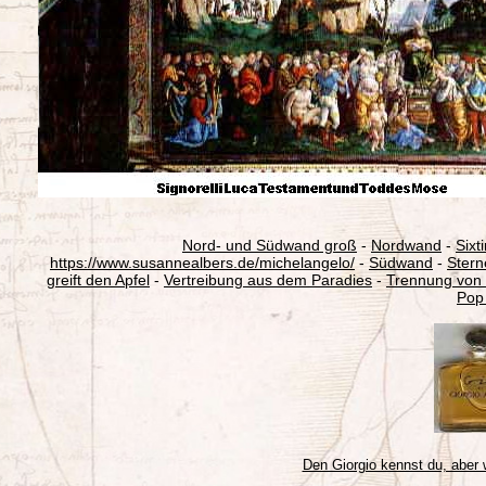
Nord- und Südwand groß
-
Nordwand
-
Sixt
https://www.susannealbers.de/michelangelo/
-
Südwand
-
Stern
greift den Apfel
-
Vertreibung aus dem Paradies
-
Trennung von 
Pop 
Den Giorgio kennst du, aber 