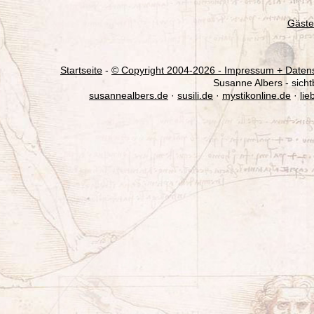
Gäste
Startseite
-
© Copyright 2004-
2026 - Impressum + Datensc
Susanne Albers - sich
susannealbers.de
·
susili.de
·
mystikonline.de
·
lie