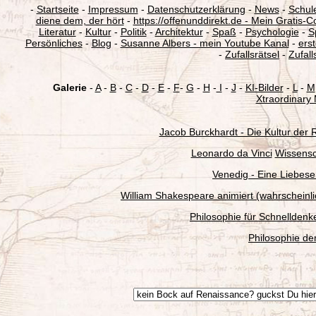
-
Startseite
-
Impressum
-
Datenschutzerklärung
-
News
-
Schul
diene dem, der hört
-
https://offenunddirekt.de - Mein Gratis-C
Literatur
-
Kultur
-
Politik
-
Architektur
-
Spaß
-
Psychologie
-
S
Persönliches
-
Blog
-
Susanne Albers - mein Youtube Kanal
-
ers
-
Zufallsrätsel
-
Zufall
Galerie
-
A
-
B
-
C
-
D
-
E
-
F
-
G
-
H
-
I
-
J
-
KI-Bilder
-
L
-
M
Xtraordinary
Jacob Burckhardt - Die Kultur der R
Leonardo da Vinci
Wissensch
Venedig - Eine Liebese
William Shakespeare animiert (wahrscheinlich
Philosophie für Schnelldenk
Philosophie de