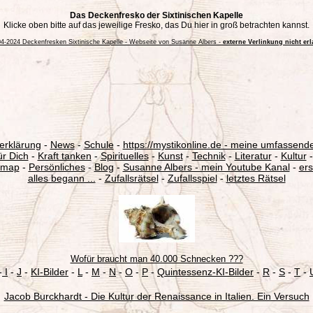
erklärung
-
News
-
Schule
-
https://mystikonline.de - meine umfassende
ür Dich
-
Kraft tanken
-
Spirituelles
-
Kunst
-
Technik
-
Literatur
-
Kultur
emap
-
Persönliches
-
Blog
-
Susanne Albers - mein Youtube Kanal
-
ers
alles begann ...
-
Zufallsrätsel
-
Zufallsspiel
-
letztes Rätsel
Wofür braucht man 40.000 Schnecken ???
-
I
-
J
-
KI-Bilder
-
L
-
M
-
N
-
O
-
P
-
Quintessenz-KI-Bilder
-
R
-
S
-
T
-
Jacob Burckhardt - Die Kultur der Renaissance in Italien. Ein Versuch