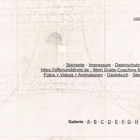
-
Startseite
-
Impressum
-
Datenschutz
https://offenunddirekt.de - Mein Gratis-Coaching f
Fotos + Videos + Animationen
-
Gästebuch
-
Sit
Galerie
-
A
-
B
-
C
-
D
-
E
-
F
-
G
-
H