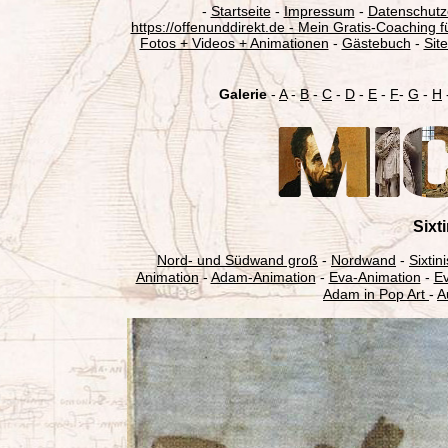
-
Startseite
-
Impressum
-
Datenschutz
https://offenunddirekt.de - Mein Gratis-Coaching f
Fotos + Videos + Animationen
-
Gästebuch
-
Sit
Galerie
-
A
-
B
-
C
-
D
-
E
-
F
-
G
-
H
Sixt
Nord- und Südwand groß
-
Nordwand
-
Sixtin
Animation
-
Adam-Animation
-
Eva-Animation
-
Ev
Adam in Pop Art
-
A