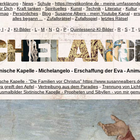
erklärung
-
News
-
Schule
-
https://mystikonline.de - meine umfassende
ür Dich
-
Kraft tanken
-
Spirituelles
-
Kunst
-
Technik
-
Literatur
-
Kultur
emap
-
Persönliches
-
Blog
-
Susanne Albers - mein Youtube Kanal
-
ers
alles begann ...
-
Zufallsrätsel
-
Zufallsspiel
-
letztes Rätsel
-
I
-
J
-
KI-Bilder
-
L
-
M
-
N
-
O
-
P
-
Quintessenz-KI-Bilder
-
R
-
S
-
T
-
inische Kapelle - Michelangelo - Erschaffung der Eva - Anim
ische Kapelle - "Die Familien vor Christus" https://www.susannealbers.
a greift den Apfel
-
Vertreibung aus dem Paradies
-
Trennung von Licht
usmalbilder Sixtinische Kapelle - Propheten und Sibyllen - von mir ge