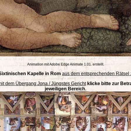
Animation mit Adobe Edge Animate 1.01. erstellt.
Sixtinischen Kapelle in Rom
aus dem entsprechenden Rätsel 
mit dem Übergang Jona / Jüngstes Gericht
klicke bitte zur Be
jeweiligen Bereich.