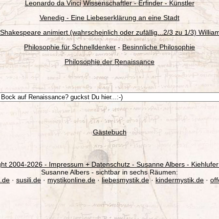
Leonardo da Vinci
Wissenschaftler - Erfinder - Künstler
Venedig - Eine Liebeserklärung an eine Stadt
 Shakespeare animiert (wahrscheinlich oder zufällig...2/3 zu 1/3) Willia
Philosophie für Schnelldenker
-
Besinnliche Philosophie
Philosophie der Renaissance
Gästebuch
ght 2004-
2026 - Impressum + Datenschutz - Susanne Albers - Kiehlufer
Susanne Albers - sichtbar in sechs Räumen:
.de
·
susili.de
·
mystikonline.de
·
liebesmystik.de
·
kindermystik.de
·
of