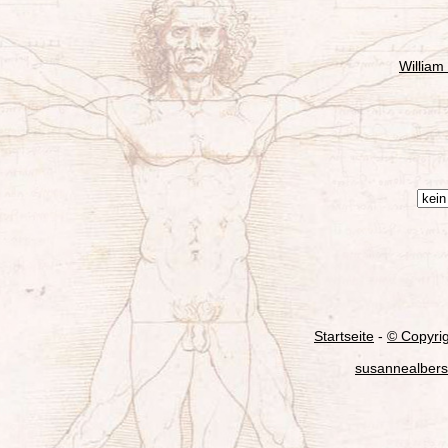
William
Startseite
-
© Copyri
susannealbers