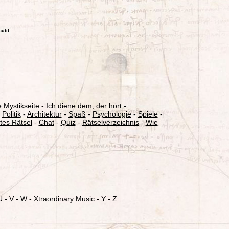
 Mystikseite
-
Ich diene dem, der hört
-
-
Politik
-
Architektur
-
Spaß
-
Psychologie
-
Spiele
-
tes Rätsel
-
Chat
-
Quiz
-
Rätselverzeichnis
-
Wie
U
-
V
-
W
-
Xtraordinary Music
-
Y
-
Z