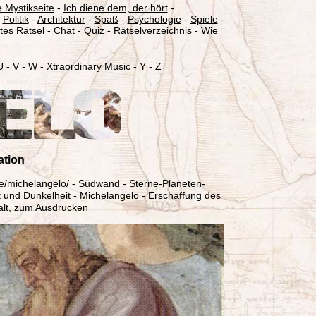
 Mystikseite
-
Ich diene dem, der hört
-
-
Politik
-
Architektur
-
Spaß
-
Psychologie
-
Spiele
-
tes Rätsel
-
Chat
-
Quiz
-
Rätselverzeichnis
-
Wie
U
-
V
-
W
-
Xtraordinary Music
-
Y
-
Z
ation
de/michelangelo/
-
Südwand
-
Sterne-Planeten-
 und Dunkelheit
-
Michelangelo - Erschaffung des
malt, zum Ausdrucken