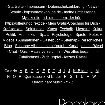
-
Startseite
-
Impressum
-
Datenschutzerklärung
-
News
-
Schule
-
https://mystikonline.de - meine umfassende
Mystikseite
-
Ich diene dem, der hört
-
https://offenunddirekt.de - Mein Gratis-Coaching für Dich
-
Kraft tanken
-
Spirituelles
-
Kunst
-
Technik
-
Literatur
-
Kultur
-
Politik
-
Architektur
-
Spaß
-
Psychologie
-
Spiele
-
Fotos +
Videos + Animationen
-
Gästebuch
-
Sitemap
-
Persönliches
-
Blog
-
Susanne Albers - mein Youtube Kanal
-
erstes Rätsel
-
Chat
-
Quiz
-
Rätselverzeichnis
-
Wie alles begann ...
-
Zufallsrätsel
-
Zufallsspiel
-
letztes Rätsel
Galerie
-
A
-
B
-
C
-
D
-
E
-
F
-
G
-
H
-
I
-
J
-
KI-Bilder
-
L
-
M
-
N
-
O
-
P
-
Quintessenz-KI-Bilder
-
R
-
S
-
T
-
U
-
V
-
W
-
Xtraordinary Music
-
Y
-
Z