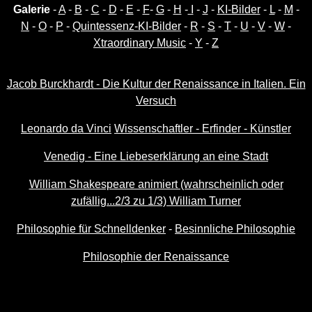
Galerie
-
A
-
B
-
C
-
D
-
E
-
F
-
G
-
H
-
I
-
J
-
KI-Bilder
-
L
-
M
-
N
-
O
-
P
-
Quintessenz-KI-Bilder
-
R
-
S
-
T
-
U
-
V
-
W
-
Xtraordinary Music
-
Y
-
Z
Jacob Burckhardt - Die Kultur der Renaissance in Italien. Ein
Versuch
Leonardo da Vinci
Wissenschaftler - Erfinder - Künstler
Venedig - Eine Liebeserklärung an eine Stadt
William Shakespeare animiert (wahrscheinlich oder
zufällig...2/3 zu 1/3) William Turner
Philosophie für Schnelldenker
-
Besinnliche Philosophie
Philosophie der Renaissance