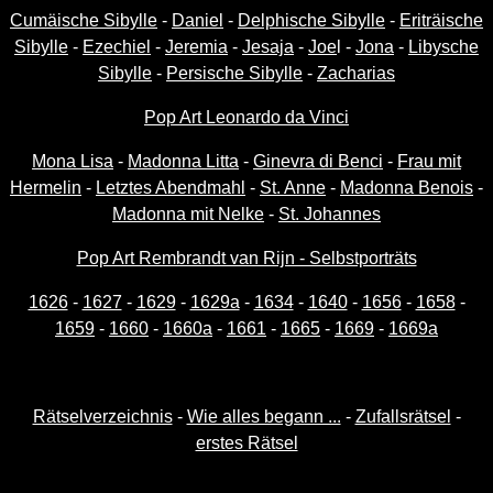
Cumäische Sibylle
-
Daniel
-
Delphische Sibylle
-
Eriträische
Sibylle
-
Ezechiel
-
Jeremia
-
Jesaja
-
Joe
l -
Jona
-
Libysche
Sibylle
-
Persische Sibylle
-
Zacharias
Pop Art Leonardo da Vinci
Mona Lisa
-
Madonna Litta
-
Ginevra di Benci
-
Frau mit
Hermelin
-
Letztes Abendmahl
-
St. Anne
-
Madonna Benois
-
Madonna mit Nelke
-
St. Johannes
Pop Art Rembrandt van Rijn - Selbstporträts
1626
-
1627
-
1629
-
1629a
-
1634
-
1640
-
1656
-
1658
-
1659
-
1660
-
1660a
-
1661
-
1665
-
1669
-
1669a
Rätselverzeichnis
-
Wie alles begann ...
-
Zufallsrätsel
-
erstes Rätsel