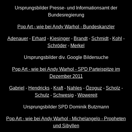
Ursprungsbilder Presse- und Informationsamt der
Bundesregierung
Pop Art - wie bei Andy Warhol - Bundeskanzler
Adenauer
-
Erhard
-
Kiesinger
-
Brandt
-
Schmidt
-
Kohl
-
Schröder
-
Merkel
Ursprungsbilder div. Google Bildersuche
Pop Art - wie bei Andy Warhol - SPD Parteispitze im
Dezember 2011
Gabriel
-
Hendricks
-
Kraft
-
Nahles
-
Özoguz
-
Scholz
-
Schulz
-
Schwesig
-
Wowereit
Ursprungsbilder SPD Dominik Butzmann
Pop Art - wie bei Andy Warhol - Michelangelo - Propheten
und Sibyllen