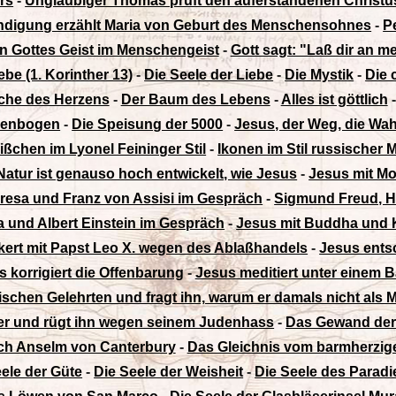
rs
-
Ungläubiger Thomas prüft den auferstandenen Christu
ndigung erzählt Maria von Geburt des Menschensohnes
-
P
 Gottes Geist im Menschengeist
-
Gott sagt: "Laß dir an m
be (1. Korinther 13)
-
Die Seele der Liebe
-
Die Mystik
-
Die 
che des Herzens
-
Der Baum des Lebens
-
Alles ist göttlich
genbogen
-
Die Speisung der 5000
-
Jesus, der Weg, die Wa
ißchen im Lyonel Feininger Stil
-
Ikonen im Stil russischer M
atur ist genauso hoch entwickelt, wie Jesus
-
Jesus mit Mo
eresa und Franz von Assisi im Gespräch
-
Sigmund Freud, H
a und Albert Einstein im Gespräch
-
Jesus mit Buddha und 
ert mit Papst Leo X. wegen des Ablaßhandels
-
Jesus entsc
s korrigiert die Offenbarung
-
Jesus meditiert unter einem
dischen Gelehrten und fragt ihn, warum er damals nicht als
her und rügt ihn wegen seinem Judenhass
-
Das Gewand der 
ach Anselm von Canterbury
-
Das Gleichnis vom barmherzig
ele der Güte
-
Die Seele der Weisheit
-
Die Seele des Parad