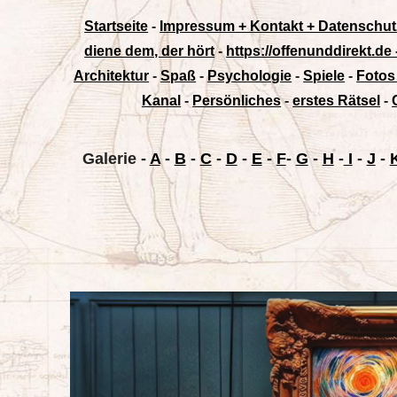
Startseite
-
Impressum + Kontakt + Datenschut
diene dem, der hört
-
https://offenunddirekt.de
Architektur
-
Spaß
-
Psychologie
-
Spiele
-
Fotos
Kanal
-
Persönliches
-
erstes Rätsel
-
Galerie
-
A
-
B
-
C
-
D
-
E
-
F
-
G
-
H
-
I
-
J
-
K