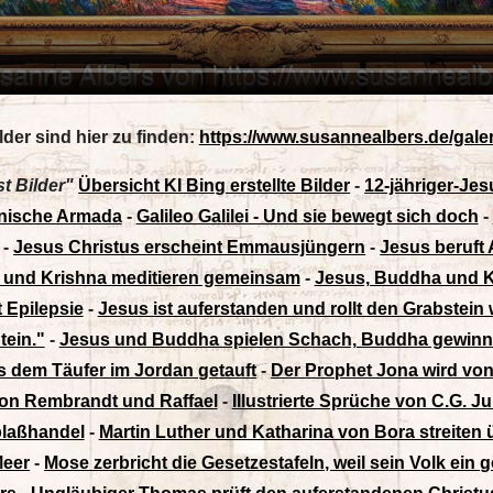
lder sind hier zu finden:
https://www.susannealbers.de/galeri
st Bilder"
Übersicht KI Bing erstellte Bilder
-
12-jähriger-Je
anische Armada
-
Galileo Galilei - Und sie bewegt sich doch
-
-
Jesus Christus erscheint Emmausjüngern
-
Jesus beruft 
 und Krishna meditieren gemeinsam
-
Jesus, Buddha und 
 Epilepsie
-
Jesus ist auferstanden und rollt den Grabstein
tein."
-
Jesus und Buddha spielen Schach, Buddha gewinn
 dem Täufer im Jordan getauft
-
Der Prophet Jona wird vo
 von Rembrandt und Raffael
-
Illustrierte Sprüche von C.G. 
blaßhandel
-
Martin Luther und Katharina von Bora streiten 
Meer
-
Mose zerbricht die Gesetzestafeln, weil sein Volk ein