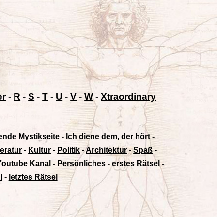
er
-
R
-
S
-
T
-
U
-
V
-
W
-
Xtraordinary
ende Mystikseite
-
Ich diene dem, der hört
-
teratur
-
Kultur
-
Politik
-
Architektur
-
Spaß
-
Youtube Kanal
-
Persönliches
-
erstes Rätsel
-
l
-
letztes Rätsel