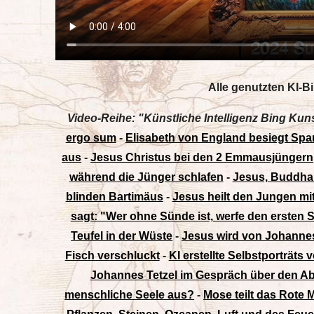
Alle genutzten KI-Bi
Video-Reihe: "Künstliche Intelligenz Bing Kun
ergo sum
-
Elisabeth von England besiegt Sp
aus
-
Jesus Christus bei den 2 Emmausjüngern
während die Jünger schlafen
-
Jesus, Buddha
blinden Bartimäus
-
Jesus heilt den Jungen mit
sagt: "Wer ohne Sünde ist, werfe den ersten S
Teufel in der Wüste
-
Jesus wird von Johannes
Fisch verschluckt
-
KI erstellte Selbstporträts
Johannes Tetzel im Gespräch über den A
menschliche Seele aus?
-
Mose teilt das Rote 