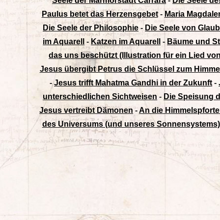
Seele der Marmorstadt Carrara
-
Die Seele d
Paulus betet das Herzensgebet
-
Maria Magdale
Die Seele der Philosophie
-
Die Seele von Glau
im Aquarell
-
Katzen im Aquarell
-
Bäume und Str
das uns beschützt (Illustration für ein Lied v
Jesus übergibt Petrus die Schlüssel zum Himme
-
Jesus trifft Mahatma Gandhi in der Zukunft
-
unterschiedlichen Sichtweisen
-
Die Speisung d
Jesus vertreibt Dämonen
-
An die Himmelspforte
des Universums (und unseres Sonnensystems)