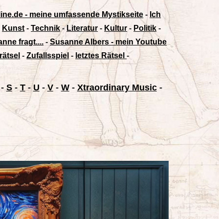
line.de - meine umfassende Mystikseite
-
Ich
-
Kunst
-
Technik
-
Literatur
-
Kultur
-
Politik
-
nne fragt....
-
Susanne Albers - mein Youtube
rätsel
-
Zufallsspiel
-
letztes Rätsel
-
-
S
-
T
-
U
-
V
-
W
-
Xtraordinary Music
-