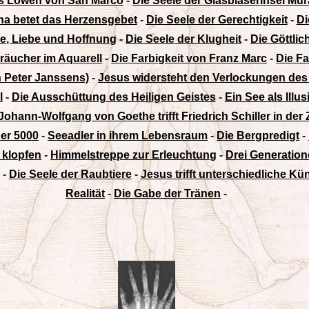
es Löwen von San Marco
-
Die Seele der Glasbläserinsel Mu
na betet das Herzensgebet
-
Die Seele der Gerechtigkeit
-
Di
be, Liebe und Hoffnung
-
Die Seele der Klugheit
-
Die Göttlic
äucher im Aquarell
-
Die Farbigkeit von Franz Marc
-
Die Fa
on Peter Janssens)
-
Jesus widersteht den Verlockungen des
l
-
Die Ausschüttung des Heiligen Geistes
-
Ein See als Illu
Johann-Wolfgang von Goethe trifft Friedrich Schiller in der
er 5000
-
Seeadler in ihrem Lebensraum
-
Die Bergpredigt
-
 klopfen
-
Himmelstreppe zur Erleuchtung
-
Drei Generation
-
Die Seele der Raubtiere
-
Jesus trifft unterschiedliche Kün
Realität
-
Die Gabe der Tränen
-