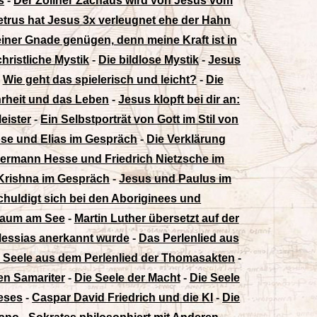
s
-
Der Zöllner Zachäus wird von Jesus vom
etrus hat Jesus 3x verleugnet ehe der Hahn
einer Gnade genügen, denn meine Kraft ist in
christliche Mystik
-
Die bildlose Mystik
-
Jesus
-
Wie geht das spielerisch und leicht?
-
Die
hrheit und das Leben
-
Jesus klopft bei dir an:
eister
-
Ein Selbstporträt von Gott im Stil von
se und Elias im Gespräch
-
Die Verklärung
ermann Hesse und Friedrich Nietzsche im
Krishna im Gespräch
-
Jesus und Paulus im
huldigt sich bei den Aboriginees und
 Baum am See
-
Martin Luther übersetzt auf der
 Messias anerkannt wurde
-
Das Perlenlied aus
Seele aus dem Perlenlied der Thomasakten
-
en Samariter
-
Die Seele der Macht
-
Die Seele
ieses
-
Caspar David Friedrich und die KI
-
Die