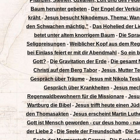
Pflanzen, Steinen, Ozeanen, Luft und des Feue
Baum herunter gebeten
-
Der Engel der Verkü
kräht
-
Jesus besucht Nikodemus, Thema: Wann
den Schwachen mächtig."
-
Das Hohelied der Lie
betet unter altem knorrigem Baum
-
Die Spra
Seligpreisungen
-
Weiblicher Kopf aus dem Re
bei Einlass feiert er mit dir Abendmahl
-
So ein b
Gott?
-
Die Gravitation der Erde
-
Die gesamt N
Christi auf dem Berg Tabor
-
Jesus, Mutter T
Gespräch über Träume
-
Jesus mit Nikola Tesl
Gespräch über Krankheiten
-
Jesus meck
Regenwaldbewohnern für die Missionare
-
Jesu
Wartburg die Bibel
-
Jesus trifft heute einen Jü
den Thomasakten
-
Jesus erscheint Martin Lut
Gott ist Mensch geworden - cur deus homo - n
der Liebe 2
-
Die Seele der Freundschaft
-
Die Se