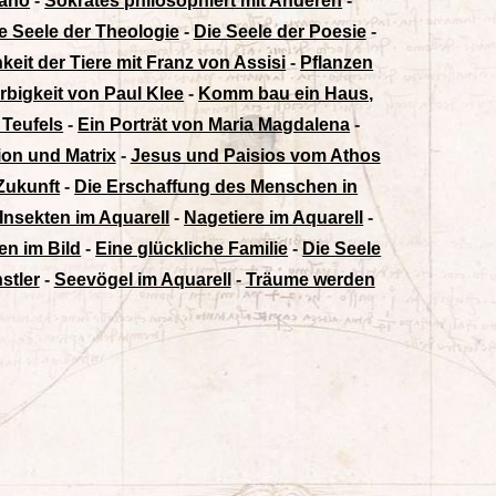
rano
-
Sokrates philosophiert mit Anderen
-
e Seele der Theologie
-
Die Seele der Poesie
-
hkeit der Tiere mit Franz von Assisi
-
Pflanzen
rbigkeit von Paul Klee
-
Komm bau ein Haus,
 Teufels
-
Ein Porträt von Maria Magdalena
-
sion und Matrix
-
Jesus und Paisios vom Athos
 Zukunft
-
Die Erschaffung des Menschen in
Insekten im Aquarell
-
Nagetiere im Aquarell
-
en im Bild
-
Eine glückliche Familie
-
Die Seele
stler
-
Seevögel im Aquarell
-
Träume werden