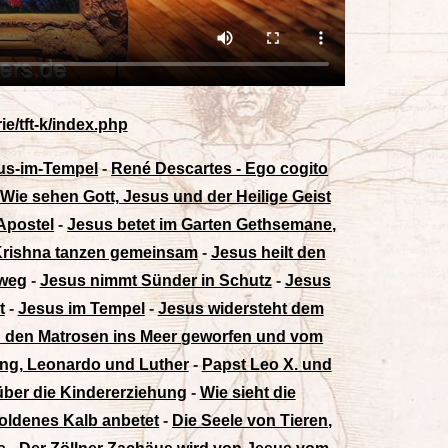
e/tft-k/index.php
sus-im-Tempel
-
René Descartes - Ego cogito
Wie sehen Gott, Jesus und der Heilige Geist
Apostel
-
Jesus betet im Garten Gethsemane,
Krishna tanzen gemeinsam
-
Jesus heilt den
 weg
-
Jesus nimmt Sünder in Schutz
-
Jesus
t
-
Jesus im Tempel
-
Jesus widersteht dem
n den Matrosen ins Meer geworfen und vom
Jung, Leonardo und Luther
-
Papst Leo X. und
über die Kindererziehung
-
Wie sieht die
 goldenes Kalb anbetet
-
Die Seele von Tieren,