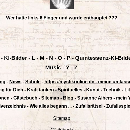
Wer hatte links 6 Finger und wurde enthauptet ???
-
KI-Bilder
-
L
-
M
-
N
-
O
-
P
-
Quintessenz-KI-Bild
Music
-
Y
-
Z
ung
-
News
-
Schule
-
https://mystikonline.de - meine umfass
ng für Dich
-
Kraft tanken
-
Spirituelles
-
Kunst
-
Technik
-
Li
ionen
-
Gästebuch
-
Sitemap
-
Blog
-
Susanne Albers - mein 
lverzeichnis
-
Wie alles begann ...
-
Zufallsrätsel
-
Zufallsspie
Sitemap
Gästebuch