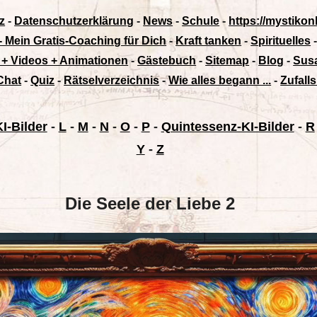
z
-
Datenschutzerklärung
-
News
-
Schule
-
https://mystikon
 - Mein Gratis-Coaching für Dich
-
Kraft tanken
-
Spirituelles
 + Videos + Animationen
-
Gästebuch
-
Sitemap
-
Blog
-
Susa
Chat
-
Quiz
-
Rätselverzeichnis
-
Wie alles begann ...
-
Zufalls
I-Bilder
-
L
-
M
-
N
-
O
-
P
-
Quintessenz-KI-Bilder
-
R
Y
-
Z
Die Seele der Liebe 2