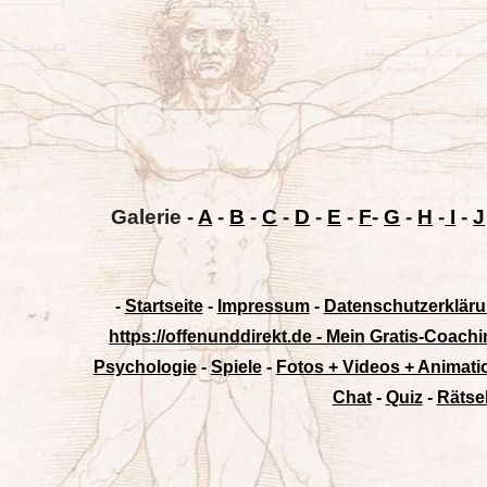
Galerie
-
A
-
B
-
C
-
D
-
E
-
F
-
G
-
H
-
I
-
J
-
Startseite
-
Impressum
-
Datenschutzerklär
https://offenunddirekt.de - Mein Gratis-Coachi
Psychologie
-
Spiele
-
Fotos + Videos + Animat
Chat
-
Quiz
-
Rätse