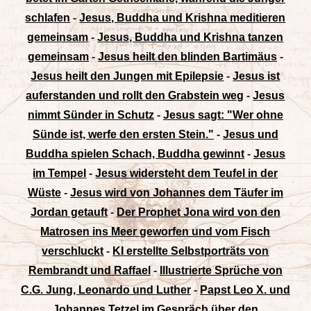
schlafen
-
Jesus, Buddha und Krishna meditieren
gemeinsam
-
Jesus, Buddha und Krishna tanzen
gemeinsam
-
Jesus heilt den blinden Bartimäus
-
Jesus heilt den Jungen mit Epilepsie
-
Jesus ist
auferstanden und rollt den Grabstein weg
-
Jesus
nimmt Sünder in Schutz
-
Jesus sagt: "Wer ohne
Sünde ist, werfe den ersten Stein."
-
Jesus und
Buddha spielen Schach, Buddha gewinnt
-
Jesus
im Tempel
-
Jesus widersteht dem Teufel in der
Wüste
-
Jesus wird von Johannes dem Täufer im
Jordan getauft
-
Der Prophet Jona wird von den
Matrosen ins Meer geworfen und vom Fisch
verschluckt
-
KI erstellte Selbstporträts von
Rembrandt und Raffael
-
Illustrierte Sprüche von
C.G. Jung, Leonardo und Luther
-
Papst Leo X. und
Johannes Tetzel im Gespräch über den