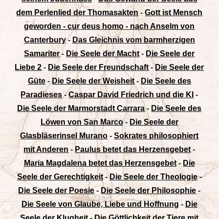
dem Perlenlied der Thomasakten
-
Gott ist Mensch
geworden - cur deus homo - nach Anselm von
Canterbury
-
Das Gleichnis vom barmherzigen
Samariter
-
Die Seele der Macht
-
Die Seele der
Liebe 2
-
Die Seele der Freundschaft
-
Die Seele der
Güte
-
Die Seele der Weisheit
-
Die Seele des
Paradieses
-
Caspar David Friedrich und die KI
-
Die Seele der Marmorstadt Carrara
-
Die Seele des
Löwen von San Marco
-
Die Seele der
Glasbläserinsel Murano
-
Sokrates philosophiert
mit Anderen
-
Paulus betet das Herzensgebet
-
Maria Magdalena betet das Herzensgebet
-
Die
Seele der Gerechtigkeit
-
Die Seele der Theologie
-
Die Seele der Poesie
-
Die Seele der Philosophie
-
Die Seele von Glaube, Liebe und Hoffnung
-
Die
Seele der Klugheit
-
Die Göttlichkeit der Tiere mit