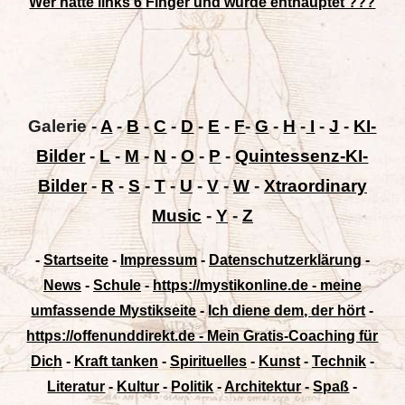
Wer hatte links 6 Finger und wurde enthauptet ???
Galerie
-
A
-
B
-
C
-
D
-
E
-
F
-
G
-
H
-
I
-
J
-
KI-
Bilder
-
L
-
M
-
N
-
O
-
P
-
Quintessenz-KI-
Bilder
-
R
-
S
-
T
-
U
-
V
-
W
-
Xtraordinary
Music
-
Y
-
Z
-
Startseite
-
Impressum
-
Datenschutzerklärung
-
News
-
Schule
-
https://mystikonline.de - meine
umfassende Mystikseite
-
Ich diene dem, der hört
-
https://offenunddirekt.de - Mein Gratis-Coaching für
Dich
-
Kraft tanken
-
Spirituelles
-
Kunst
-
Technik
-
Literatur
-
Kultur
-
Politik
-
Architektur
-
Spaß
-