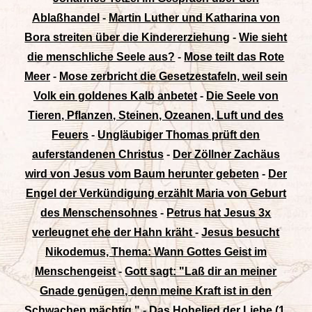
Ablaßhandel
-
Martin Luther und Katharina von
Bora streiten über die Kindererziehung
-
Wie sieht
die menschliche Seele aus?
-
Mose teilt das Rote
Meer
-
Mose zerbricht die Gesetzestafeln, weil sein
Volk ein goldenes Kalb anbetet
-
Die Seele von
Tieren, Pflanzen, Steinen, Ozeanen, Luft und des
Feuers
-
Ungläubiger Thomas prüft den
auferstandenen Christus
-
Der Zöllner Zachäus
wird von Jesus vom Baum herunter gebeten
-
Der
Engel der Verkündigung erzählt Maria von Geburt
des Menschensohnes
-
Petrus hat Jesus 3x
verleugnet ehe der Hahn kräht
-
Jesus besucht
Nikodemus, Thema: Wann Gottes Geist im
Menschengeist
-
Gott sagt: "Laß dir an meiner
Gnade genügen, denn meine Kraft ist in den
Schwachen mächtig."
-
Das Hohelied der Liebe (1.