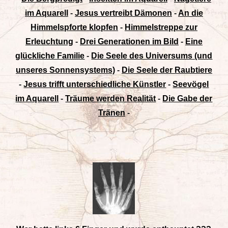
im Aquarell
-
Jesus vertreibt Dämonen
-
An die
Himmelspforte klopfen
-
Himmelstreppe zur
Erleuchtung
-
Drei Generationen im Bild
-
Eine
glückliche Familie
-
Die Seele des Universums (und
unseres Sonnensystems)
-
Die Seele der Raubtiere
-
Jesus trifft unterschiedliche Künstler
-
Seevögel
im Aquarell
-
Träume werden Realität
-
Die Gabe der
Tränen
-