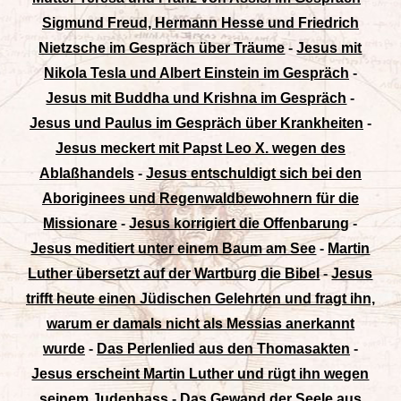
Sigmund Freud, Hermann Hesse und Friedrich
Nietzsche im Gespräch über Träume
-
Jesus mit
Nikola Tesla und Albert Einstein im Gespräch
-
Jesus mit Buddha und Krishna im Gespräch
-
Jesus und Paulus im Gespräch über Krankheiten
-
Jesus meckert mit Papst Leo X. wegen des
Ablaßhandels
-
Jesus entschuldigt sich bei den
Aboriginees und Regenwaldbewohnern für die
Missionare
-
Jesus korrigiert die Offenbarung
-
Jesus meditiert unter einem Baum am See
-
Martin
Luther übersetzt auf der Wartburg die Bibel
-
Jesus
trifft heute einen Jüdischen Gelehrten und fragt ihn,
warum er damals nicht als Messias anerkannt
wurde
-
Das Perlenlied aus den Thomasakten
-
Jesus erscheint Martin Luther und rügt ihn wegen
seinem Judenhass
-
Das Gewand der Seele aus