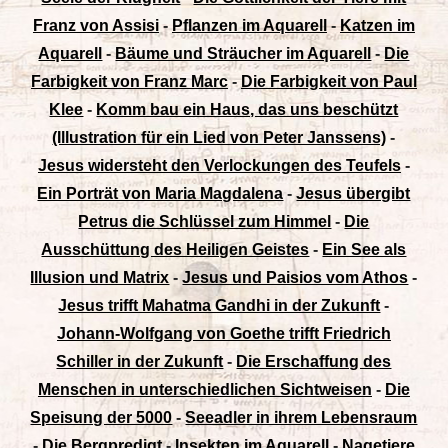
Franz von Assisi
-
Pflanzen im Aquarell
-
Katzen im
Aquarell
-
Bäume und Sträucher im Aquarell
-
Die
Farbigkeit von Franz Marc
-
Die Farbigkeit von Paul
Klee
-
Komm bau ein Haus, das uns beschützt
(Illustration für ein Lied von Peter Janssens)
-
Jesus widersteht den Verlockungen des Teufels
-
Ein Porträt von Maria Magdalena
-
Jesus übergibt
Petrus die Schlüssel zum Himmel
-
Die
Ausschüttung des Heiligen Geistes
-
Ein See als
Illusion und Matrix
-
Jesus und Paisios vom Athos
-
Jesus trifft Mahatma Gandhi in der Zukunft
-
Johann-Wolfgang von Goethe trifft Friedrich
Schiller in der Zukunft
-
Die Erschaffung des
Menschen in unterschiedlichen Sichtweisen
-
Die
Speisung der 5000
-
Seeadler in ihrem Lebensraum
-
Die Bergpredigt
-
Insekten im Aquarell
-
Nagetiere