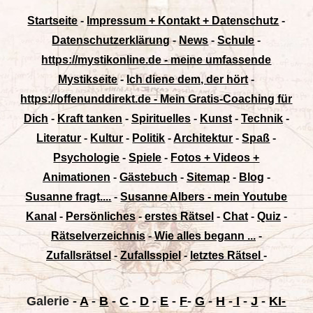
Startseite
-
Impressum + Kontakt + Datenschutz
-
Datenschutzerklärung
-
News
-
Schule
-
https://mystikonline.de - meine umfassende
Mystikseite
-
Ich diene dem, der hört
-
https://offenunddirekt.de - Mein Gratis-Coaching für
Dich
-
Kraft tanken
-
Spirituelles
-
Kunst
-
Technik
-
Literatur
-
Kultur
-
Politik
-
Architektur
-
Spaß
-
Psychologie
-
Spiele
-
Fotos + Videos +
Animationen
-
Gästebuch
-
Sitemap
-
Blog
-
Susanne fragt....
-
Susanne Albers - mein Youtube
Kanal
-
Persönliches
-
erstes Rätsel
-
Chat
-
Quiz
-
Rätselverzeichnis
-
Wie alles begann ...
-
Zufallsrätsel
-
Zufallsspiel
-
letztes Rätsel
-
Galerie
-
A
-
B
-
C
-
D
-
E
-
F
-
G
-
H
-
I
-
J
-
KI-