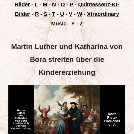
Bilder
-
L
-
M
-
N
-
O
-
P
-
Quintessenz-KI-
Bilder
-
R
-
S
-
T
-
U
-
V
-
W
-
Xtraordinary
Music
-
Y
-
Z
Martin Luther und Katharina von
Bora streiten über die
Kindererziehung