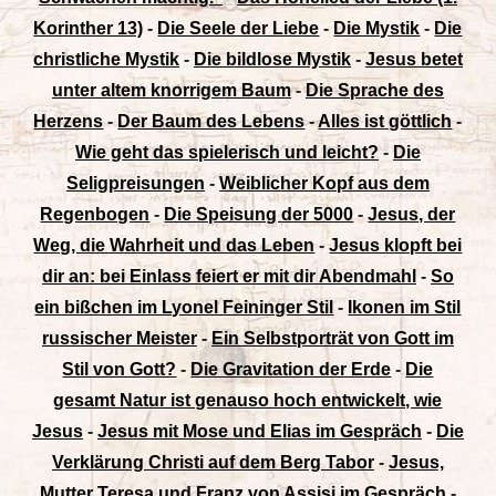
Korinther 13)
-
Die Seele der Liebe
-
Die Mystik
-
Die
christliche Mystik
-
Die bildlose Mystik
-
Jesus betet
unter altem knorrigem Baum
-
Die Sprache des
Herzens
-
Der Baum des Lebens
-
Alles ist göttlich
-
Wie geht das spielerisch und leicht?
-
Die
Seligpreisungen
-
Weiblicher Kopf aus dem
Regenbogen
-
Die Speisung der 5000
-
Jesus, der
Weg, die Wahrheit und das Leben
-
Jesus klopft bei
dir an: bei Einlass feiert er mit dir Abendmahl
-
So
ein bißchen im Lyonel Feininger Stil
-
Ikonen im Stil
russischer Meister
-
Ein Selbstporträt von Gott im
Stil von Gott?
-
Die Gravitation der Erde
-
Die
gesamt Natur ist genauso hoch entwickelt, wie
Jesus
-
Jesus mit Mose und Elias im Gespräch
-
Die
Verklärung Christi auf dem Berg Tabor
-
Jesus,
Mutter Teresa und Franz von Assisi im Gespräch
-