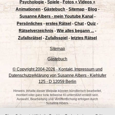
Psychologie
-
Spiele
-
Fotos + Videos +
Animationen
-
Gästebuch
-
Sitemap
-
Blog
-
Susanne Albers - mein Youtube Kanal
-
Persönliches
-
erstes Rätsel
-
Chat
-
Quiz
-
Rätselverzeichnis
-
Wie alles begann ...
-
Zufallsrätsel
-
Zufallsspiel
-
letztes Rätsel
Sitemap
Gästebuch
© Copyright 2004-
2026 - Kontakt, Impressum und
Datenschutzerklärung von Susanne Albers - Kiehlufer
125 - D 12059 Berlin
Hinweis: Inhalte dieser Website können künstlerisch bearbeitet,
montiert oder ganz bzw. teilweise KI-unterstützt erstellt sein.
Auswahl, Bearbeitung und Veröffentlichung erfolgen durch
Susanne Albers.