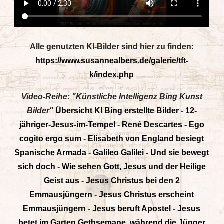
Alle genutzten KI-Bilder sind hier zu finden:
https://www.susannealbers.de/galerie/tft-
k/index.php
Video-Reihe: "Künstliche Intelligenz Bing Kunst
Bilder"
Übersicht KI Bing erstellte Bilder
-
12-
jähriger-Jesus-im-Tempel
-
René Descartes - Ego
cogito ergo sum
-
Elisabeth von England besiegt
Spanische Armada
-
Galileo Galilei - Und sie bewegt
sich doch
-
Wie sehen Gott, Jesus und der Heilige
Geist aus
-
Jesus Christus bei den 2
Emmausjüngern
-
Jesus Christus erscheint
Emmausjüngern
-
Jesus beruft Apostel
-
Jesus
betet im Garten Gethsemane, während die Jünger