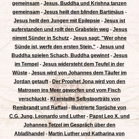
gemeinsam
-
Jesus, Buddha und Krishna tanzen
gemeinsam
-
Jesus heilt den blinden Bartimäus
-
Jesus heilt den Jungen mit Epilepsie
-
Jesus ist
auferstanden und rollt den Grabstein weg
-
Jesus
nimmt Sünder in Schutz
-
Jesus sagt: "Wer ohne
Sünde ist, werfe den ersten Stein."
-
Jesus und
Buddha spielen Schach, Buddha gewinnt
-
Jesus
im Tempel
-
Jesus widersteht dem Teufel in der
Wüste
-
Jesus wird von Johannes dem Täufer im
Jordan getauft
-
Der Prophet Jona wird von den
Matrosen ins Meer geworfen und vom Fisch
verschluckt
-
KI erstellte Selbstporträts von
Rembrandt und Raffael
-
Illustrierte Sprüche von
C.G. Jung, Leonardo und Luther
-
Papst Leo X. und
Johannes Tetzel im Gespräch über den
Ablaßhandel
-
Martin Luther und Katharina von