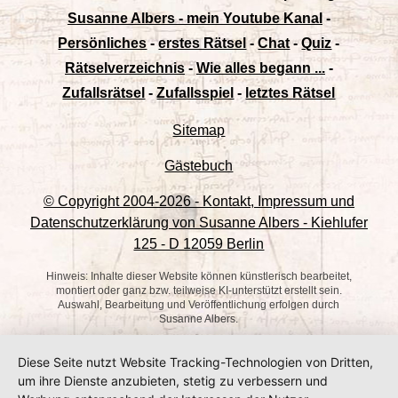
Susanne Albers - mein Youtube Kanal
-
Persönliches
-
erstes Rätsel
-
Chat
-
Quiz
-
Rätselverzeichnis
-
Wie alles begann ...
-
Zufallsrätsel
-
Zufallsspiel
-
letztes Rätsel
Sitemap
Gästebuch
© Copyright 2004-
2026 - Kontakt, Impressum und
Datenschutzerklärung von Susanne Albers - Kiehlufer
125 - D 12059 Berlin
Hinweis: Inhalte dieser Website können künstlerisch bearbeitet,
montiert oder ganz bzw. teilweise KI-unterstützt erstellt sein.
Auswahl, Bearbeitung und Veröffentlichung erfolgen durch
Susanne Albers.
Diese Seite nutzt Website Tracking-Technologien von Dritten,
um ihre Dienste anzubieten, stetig zu verbessern und