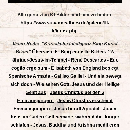
Alle genutzten KI-Bilder sind hier zu finden:
https://www.susannealbers.de/galerie/tft-
k/index.php
Video-Reihe: "Künstliche Intelligenz Bing Kunst
Bilder"
Übersicht KI Bing erstellte Bilder
-
12-
jähriger-Jesus-im-Tempel
-
René Descartes - Ego
cogito ergo sum
-
Elisabeth von England besiegt
Spanische Armada
-
Galileo Galilei - Und sie bewegt
sich doch
-
Wie sehen Gott, Jesus und der Heilige
Geist aus
-
Jesus Christus bei den 2
Emmausjüngern
-
Jesus Christus erscheint
Emmausjüngern
-
Jesus beruft Apostel
-
Jesus
betet im Garten Gethsemane, während die Jünger
schlafen
-
Jesus, Buddha und Krishna meditieren