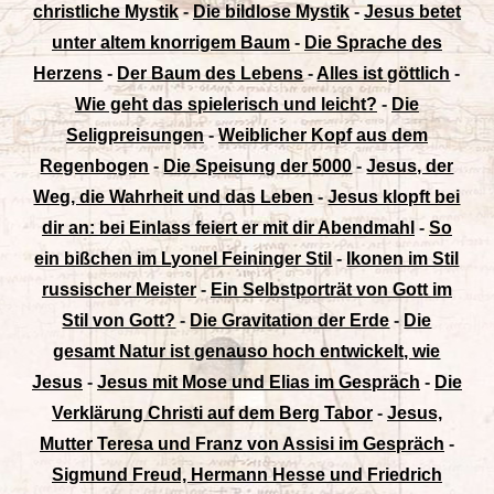
christliche Mystik
-
Die bildlose Mystik
-
Jesus betet
unter altem knorrigem Baum
-
Die Sprache des
Herzens
-
Der Baum des Lebens
-
Alles ist göttlich
-
Wie geht das spielerisch und leicht?
-
Die
Seligpreisungen
-
Weiblicher Kopf aus dem
Regenbogen
-
Die Speisung der 5000
-
Jesus, der
Weg, die Wahrheit und das Leben
-
Jesus klopft bei
dir an: bei Einlass feiert er mit dir Abendmahl
-
So
ein bißchen im Lyonel Feininger Stil
-
Ikonen im Stil
russischer Meister
-
Ein Selbstporträt von Gott im
Stil von Gott?
-
Die Gravitation der Erde
-
Die
gesamt Natur ist genauso hoch entwickelt, wie
Jesus
-
Jesus mit Mose und Elias im Gespräch
-
Die
Verklärung Christi auf dem Berg Tabor
-
Jesus,
Mutter Teresa und Franz von Assisi im Gespräch
-
Sigmund Freud, Hermann Hesse und Friedrich