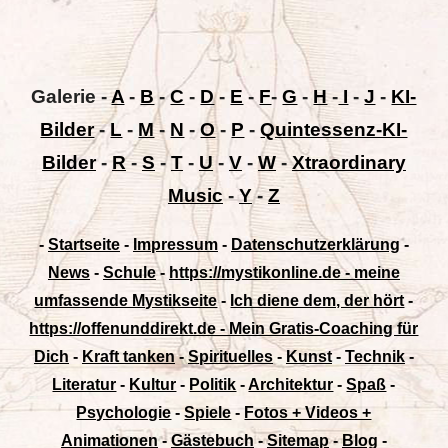
Galerie
-
A
-
B
-
C
-
D
-
E
-
F
-
G
-
H
-
I
-
J
-
KI-
Bilder
-
L
-
M
-
N
-
O
-
P
-
Quintessenz-KI-
Bilder
-
R
-
S
-
T
-
U
-
V
-
W
-
Xtraordinary
Music
-
Y
-
Z
-
Startseite
-
Impressum
-
Datenschutzerklärung
-
News
-
Schule
-
https://mystikonline.de - meine
umfassende Mystikseite
-
Ich diene dem, der hört
-
https://offenunddirekt.de - Mein Gratis-Coaching für
Dich
-
Kraft tanken
-
Spirituelles
-
Kunst
-
Technik
-
Literatur
-
Kultur
-
Politik
-
Architektur
-
Spaß
-
Psychologie
-
Spiele
-
Fotos + Videos +
Animationen
-
Gästebuch
-
Sitemap
-
Blog
-