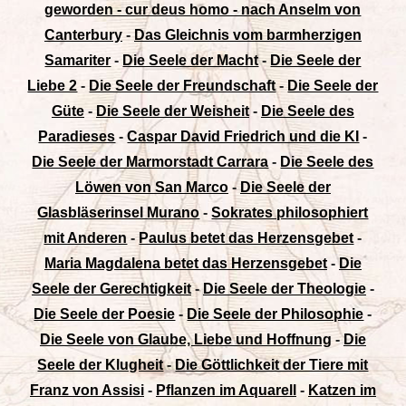
geworden - cur deus homo - nach Anselm von
Canterbury
-
Das Gleichnis vom barmherzigen
Samariter
-
Die Seele der Macht
-
Die Seele der
Liebe 2
-
Die Seele der Freundschaft
-
Die Seele der
Güte
-
Die Seele der Weisheit
-
Die Seele des
Paradieses
-
Caspar David Friedrich und die KI
-
Die Seele der Marmorstadt Carrara
-
Die Seele des
Löwen von San Marco
-
Die Seele der
Glasbläserinsel Murano
-
Sokrates philosophiert
mit Anderen
-
Paulus betet das Herzensgebet
-
Maria Magdalena betet das Herzensgebet
-
Die
Seele der Gerechtigkeit
-
Die Seele der Theologie
-
Die Seele der Poesie
-
Die Seele der Philosophie
-
Die Seele von Glaube, Liebe und Hoffnung
-
Die
Seele der Klugheit
-
Die Göttlichkeit der Tiere mit
Franz von Assisi
-
Pflanzen im Aquarell
-
Katzen im