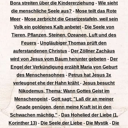
Bora streiten über die Kindererziehung
-
Wie sieht
die menschliche Seele aus?
-
Mose teilt das Rote
Meer
-
Mose zerbricht die Gesetzestafeln, weil sein
Volk ein goldenes Kalb anbetet
-
Die Seele von
Tieren, Pflanzen, Steinen, Ozeanen, Luft und des
Feuers
-
Ungläubiger Thomas prüft den
auferstandenen Christus
-
Der Zöllner Zachäus
wird von Jesus vom Baum herunter gebeten
-
Der
Engel der Verkündigung erzählt Maria von Geburt
des Menschensohnes
-
Petrus hat Jesus 3x
verleugnet ehe der Hahn kräht
-
Jesus besucht
Nikodemus, Thema: Wann Gottes Geist im
Menschengeist
-
Gott sagt: "Laß dir an meiner
Gnade genügen, denn meine Kraft ist in den
Schwachen mächtig."
-
Das Hohelied der Liebe (1.
Korinther 13)
-
Die Seele der Liebe
-
Die Mystik
-
Die