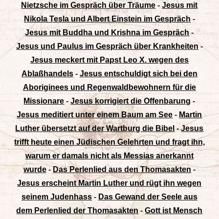
Nietzsche im Gespräch über Träume
-
Jesus mit
Nikola Tesla und Albert Einstein im Gespräch
-
Jesus mit Buddha und Krishna im Gespräch
-
Jesus und Paulus im Gespräch über Krankheiten
-
Jesus meckert mit Papst Leo X. wegen des
Ablaßhandels
-
Jesus entschuldigt sich bei den
Aboriginees und Regenwaldbewohnern für die
Missionare
-
Jesus korrigiert die Offenbarung
-
Jesus meditiert unter einem Baum am See
-
Martin
Luther übersetzt auf der Wartburg die Bibel
-
Jesus
trifft heute einen Jüdischen Gelehrten und fragt ihn,
warum er damals nicht als Messias anerkannt
wurde
-
Das Perlenlied aus den Thomasakten
-
Jesus erscheint Martin Luther und rügt ihn wegen
seinem Judenhass
-
Das Gewand der Seele aus
dem Perlenlied der Thomasakten
-
Gott ist Mensch