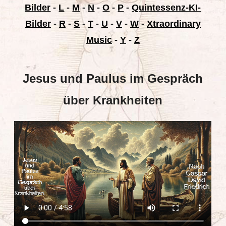
Bilder
-
L
-
M
-
N
-
O
-
P
-
Quintessenz-KI-
Bilder
-
R
-
S
-
T
-
U
-
V
-
W
-
Xtraordinary
Music
-
Y
-
Z
Jesus und Paulus im Gespräch
über Krankheiten