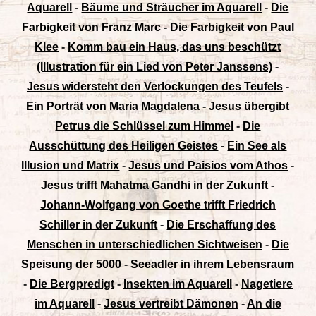
Aquarell
-
Bäume und Sträucher im Aquarell
-
Die
Farbigkeit von Franz Marc
-
Die Farbigkeit von Paul
Klee
-
Komm bau ein Haus, das uns beschützt
(Illustration für ein Lied von Peter Janssens)
-
Jesus widersteht den Verlockungen des Teufels
-
Ein Porträt von Maria Magdalena
-
Jesus übergibt
Petrus die Schlüssel zum Himmel
-
Die
Ausschüttung des Heiligen Geistes
-
Ein See als
Illusion und Matrix
-
Jesus und Paisios vom Athos
-
Jesus trifft Mahatma Gandhi in der Zukunft
-
Johann-Wolfgang von Goethe trifft Friedrich
Schiller in der Zukunft
-
Die Erschaffung des
Menschen in unterschiedlichen Sichtweisen
-
Die
Speisung der 5000
-
Seeadler in ihrem Lebensraum
-
Die Bergpredigt
-
Insekten im Aquarell
-
Nagetiere
im Aquarell
-
Jesus vertreibt Dämonen
-
An die