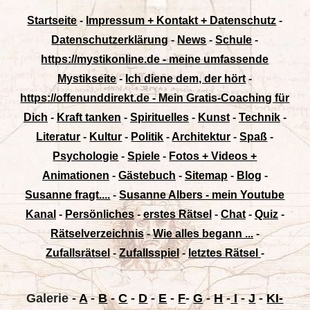
Startseite
-
Impressum + Kontakt + Datenschutz
-
Datenschutzerklärung
-
News
-
Schule
-
https://mystikonline.de - meine umfassende
Mystikseite
-
Ich diene dem, der hört
-
https://offenunddirekt.de - Mein Gratis-Coaching für
Dich
-
Kraft tanken
-
Spirituelles
-
Kunst
-
Technik
-
Literatur
-
Kultur
-
Politik
-
Architektur
-
Spaß
-
Psychologie
-
Spiele
-
Fotos + Videos +
Animationen
-
Gästebuch
-
Sitemap
-
Blog
-
Susanne fragt....
-
Susanne Albers - mein Youtube
Kanal
-
Persönliches
-
erstes Rätsel
-
Chat
-
Quiz
-
Rätselverzeichnis
-
Wie alles begann ...
-
Zufallsrätsel
-
Zufallsspiel
-
letztes Rätsel
-
Galerie
-
A
-
B
-
C
-
D
-
E
-
F
-
G
-
H
-
I
-
J
-
KI-