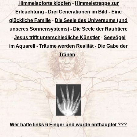
Himmelspforte klopfen
-
Himmelstreppe zur
Erleuchtung
-
Drei Generationen im Bild
-
Eine
glückliche Familie
-
Die Seele des Universums (und
unseres Sonnensystems)
-
Die Seele der Raubtiere
-
Jesus trifft unterschiedliche Künstler
-
Seevögel
im Aquarell
-
Träume werden Realität
-
Die Gabe der
Tränen
-
Wer hatte links 6 Finger und wurde enthauptet ???