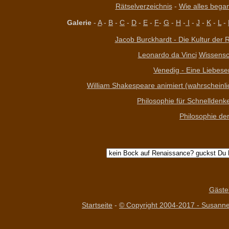
Rätselverzeichnis
-
Wie alles began
Galerie
-
A
-
B
-
C
-
D
-
E
-
F
-
G
-
H
-
I
-
J
-
K
-
L
-
Jacob Burckhardt - Die Kultur der R
Leonardo da Vinci
Wissensch
Venedig - Eine Liebese
William Shakespeare animiert (wahrscheinlich
Philosophie für Schnelldenk
Philosophie de
Gäste
Startseite
-
© Copyright 2004-2017 - Susanne 