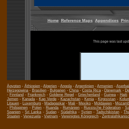
Ägypten
-
Äthiopien
-
Algerien
-
Angola
-
Argentinien
-
Armenien
-
Aserba
Herzegowina
-
Brasilien
-
Bulgarien
-
China
-
Costa Rica
-
Dänemark
-
De
-
Finnland
-
Frankreich
-
Goldene Regel
-
Griechenland
-
Guinea
-
Haiti
Jemen
-
Kanada
-
Kap Verde
-
Kazachstan
-
Kenia
-
Kirgisistan
-
Kolu
Litauen
-
Luxemburg
-
Madagaskar
-
Mali
-
Mexiko
-
Moldawien
-
Mozamb
-
Philippinen
-
Polen
-
Ruanda
-
Rumänien
-
Russische Föderation
-
Sa
Spanien
-
Sri Lanka
-
Sudan
-
Südafrika
-
Syrien
-
Tadschikistan
-
Tha
Staaten
-
Venezuela
-
Vietnam
-
Vereinigtes Königreich
-
Zentralafrikanis