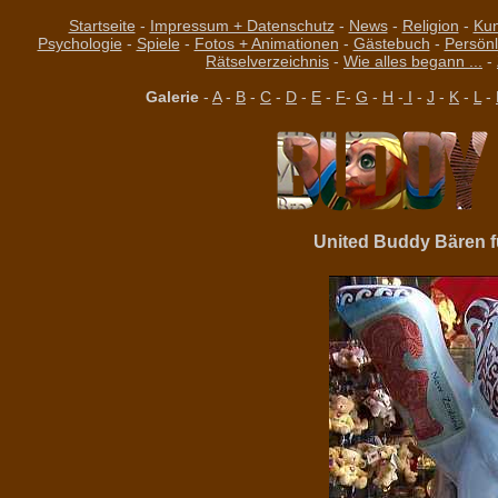
Startseite
-
Impressum + Datenschutz
-
News
-
Religion
-
Kun
Psychologie
-
Spiele
-
Fotos + Animationen
-
Gästebuch
-
Persönl
Rätselverzeichnis
-
Wie alles begann ...
-
Galerie
-
A
-
B
-
C
-
D
-
E
-
F
-
G
-
H
-
I
-
J
-
K
-
L
-
United Buddy Bären f