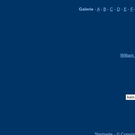
Galerie
-
A
-
B
-
C
-
D
-
E
-
F
William
Startseite
-
© Copyri