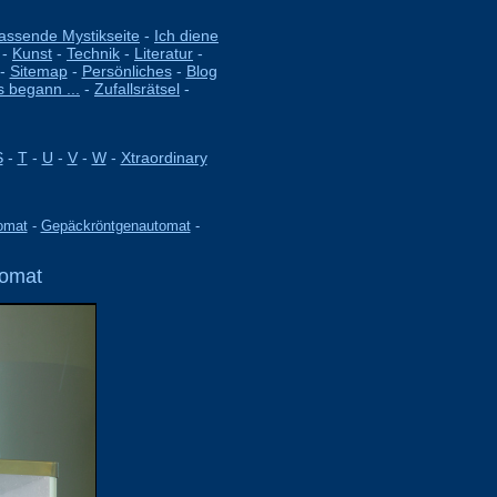
fassende Mystikseite
-
Ich diene
-
Kunst
-
Technik
-
Literatur
-
-
Sitemap
-
Persönliches
-
Blog
s begann ...
-
Zufallsrätsel
-
S
-
T
-
U
-
V
-
W
-
Xtraordinary
tomat
-
Gepäckröntgenautomat
-
tomat