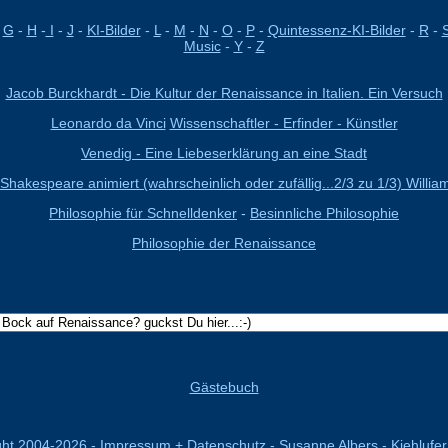
-
G
-
H
-
I
-
J
-
KI-Bilder
-
L
-
M
-
N
-
O
-
P
-
Quintessenz-KI-Bilder
-
R
-
Music
-
Y
-
Z
Jacob Burckhardt - Die Kultur der Renaissance in Italien. Ein Versuch
Leonardo da Vinci
Wissenschaftler - Erfinder - Künstler
Venedig - Eine Liebeserklärung an eine Stadt
 Shakespeare animiert (wahrscheinlich oder zufällig...2/3 zu 1/3) Willia
Philosophie für Schnelldenker
-
Besinnliche Philosophie
Philosophie der Renaissance
Gästebuch
ght 2004-
2026 - Impressum + Datenschutz - Susanne Albers - Kiehlufer