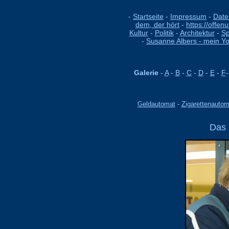
-
Startseite
-
Impressum
-
Date
dem, der hört
-
https://offen
Kultur
-
Politik
-
Architektur
-
S
-
Susanne Albers - mein Y
Galerie
-
A
-
B
-
C
-
D
-
E
-
F
Geldautomat
-
Zigarettenautom
Das 