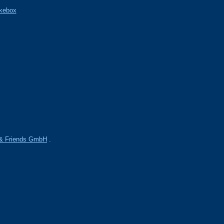
kebox
& Friends GmbH
.