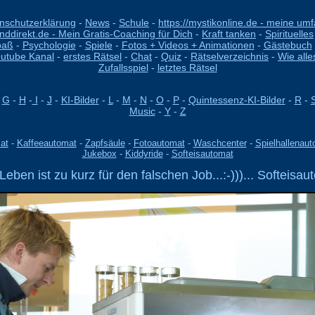
nschutzerklärung
-
News
-
Schule
-
https://mystikonline.de - meine um
unddirekt.de - Mein Gratis-Coaching für Dich
-
Kraft tanken
-
Spirituelles
paß
-
Psychologie
-
Spiele
-
Fotos + Videos + Animationen
-
Gästebuch
outube Kanal
-
erstes Rätsel
-
Chat
-
Quiz
-
Rätselverzeichnis
-
Wie alle
Zufallsspiel
-
letztes Rätsel
-
G
-
H
-
I
-
J
-
KI-Bilder
-
L
-
M
-
N
-
O
-
P
-
Quintessenz-KI-Bilder
-
R
-
Music
-
Y
-
Z
at
-
Kaffeeautomat
-
Zapfsäule
-
Fotoautomat
-
Waschcenter
-
Spielhallenau
Jukebox
-
Kiddyride
-
Softeisautomat
Leben ist zu kurz für den falschen Job...:-)))... Softeisau