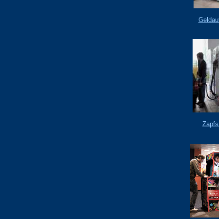
Geldau
Zapfs