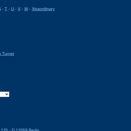
S
-
T
-
U
-
V
-
W
-
Xtraordinary
m Turner
 125 - D 12059 Berlin