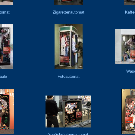
tomat
Zigarettenautomat
Kaffe
Wasc
äule
Fotoautomat
Gepäckröntgenautomat