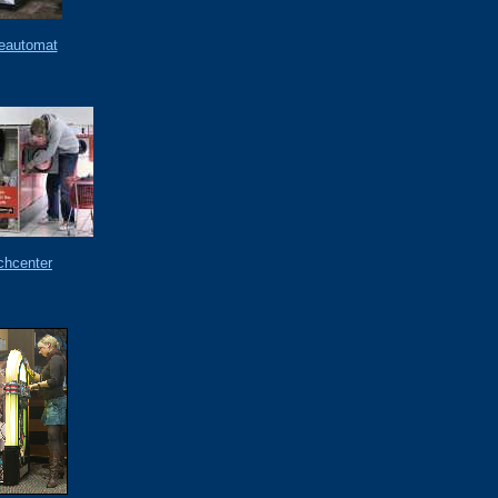
eautomat
hcenter