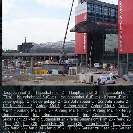
Hauptbahnhof 1
-
Hauptbahnhof 2
-
Hauptbahnhof 3
-
Hauptbahnhof 4
(Film)
-
Hauptbahnhof 5 (Film)
-
Hauptbahnhof 6 (Film)
-
Kippen (Film)
-
beide gekippt 1
-
beide gekippt 2
-
1/2 Jahr später 1
-
1/2 Jahr später 2
-
1/2 Jahr später 3
-
Anfang Mai 1
-
Anfang Mai 2
-
Anfang Mai 3
-
Anfang
Mai 4
-
Anfang Mai Film 5
-
Anfang Mai Film 6
-
Anfang Mai 7
-
fertig
Nordansicht 20
-
fertig Nordansicht Film 21
-
fertig Ostansicht 22
-
fertig
Südansicht 23
-
fertig Südansicht 24
-
fertig Südansicht Film 25
-
fertig 26
-
fertig 27
-
fertig 28
-
fertig Film 29
-
fertig 30
-
fertig Film 31
-
fertig Film
32
-
fertig 33
-
fertig 34
-
fertig 35
-
ICE 36
-
Saurier zu Gast 37
-
Saurier
zu Gast 38
-
Bildergalerie 39
-