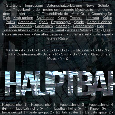
-
Startseite
-
Impressum
-
Datenschutzerklärung
-
News
-
Schule
-
https://mystikonline.de - meine umfassende Mystikseite
-
Ich diene
dem, der hört
-
https://offenunddirekt.de - Mein Gratis-Coaching für
Dich
-
Kraft tanken
-
Spirituelles
-
Kunst
-
Technik
-
Literatur
-
Kultur
-
Politik
-
Architektur
-
Spaß
-
Psychologie
-
Spiele
-
Fotos + Videos
+ Animationen
-
Gästebuch
-
Sitemap
-
Persönliches
-
Blog
-
Susanne Albers - mein Youtube Kanal
-
erstes Rätsel
-
Chat
-
Quiz
-
Rätselverzeichnis
-
Wie alles begann ...
-
Zufallsrätsel
-
Zufallsspiel
-
letztes Rätsel
Galerie
-
A
-
B
-
C
-
D
-
E
-
F
-
G
-
H
-
I
-
J
-
KI-Bilder
-
L
-
M
-
N
-
O
-
P
-
Quintessenz-KI-Bilder
-
R
-
S
-
T
-
U
-
V
-
W
-
Xtraordinary
Music
-
Y
-
Z
Hauptbahnhof 1
-
Hauptbahnhof 2
-
Hauptbahnhof 3
-
Hauptbahnhof 4
(Film)
-
Hauptbahnhof 5 (Film)
-
Hauptbahnhof 6 (Film)
-
Kippen (Film)
-
beide gekippt 1
-
beide gekippt 2
-
1/2 Jahr später 1
-
1/2 Jahr später 2
-