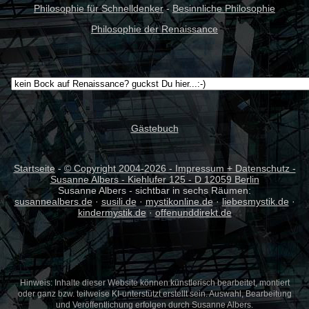
Philosophie für Schnelldenker
-
Besinnliche Philosophie
Philosophie der Renaissance
Gästebuch
Startseite
-
© Copyright 2004-
2026 - Impressum + Datenschutz -
Susanne Albers - Kiehlufer 125 - D 12059 Berlin
Susanne Albers - sichtbar in sechs Räumen:
susannealbers.de
·
susili.de
·
mystikonline.de
·
liebesmystik.de
·
kindermystik.de
·
offenunddirekt.de
Hinweis: Inhalte dieser Website können künstlerisch bearbeitet, montiert
oder ganz bzw. teilweise KI-unterstützt erstellt sein. Auswahl, Bearbeitung
und Veröffentlichung erfolgen durch Susanne Albers.