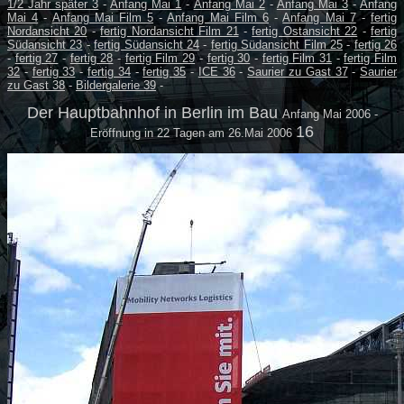
1/2 Jahr später 3
-
Anfang Mai 1
-
Anfang Mai 2
-
Anfang Mai 3
-
Anfang
Mai 4
-
Anfang Mai Film 5
-
Anfang Mai Film 6
-
Anfang Mai 7
-
fertig
Nordansicht 20
-
fertig Nordansicht Film 21
-
fertig Ostansicht 22
-
fertig
Südansicht 23
-
fertig Südansicht 24
-
fertig Südansicht Film 25
-
fertig 26
-
fertig 27
-
fertig 28
-
fertig Film 29
-
fertig 30
-
fertig Film 31
-
fertig Film
32
-
fertig 33
-
fertig 34
-
fertig 35
-
ICE 36
-
Saurier zu Gast 37
-
Saurier
zu Gast 38
-
Bildergalerie 39
-
Der Hauptbahnhof in Berlin im Bau
Anfang Mai 2006
-
16
Eröffnung in 22 Tagen am 26.Mai 2006