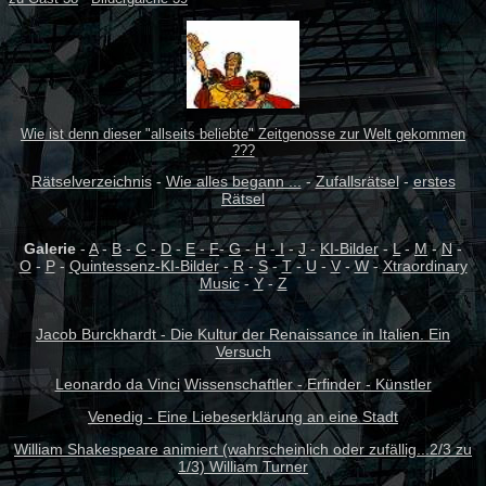
Wie ist denn dieser "allseits beliebte" Zeitgenosse zur Welt gekommen
???
Rätselverzeichnis
-
Wie alles begann ...
-
Zufallsrätsel
-
erstes
Rätsel
Galerie
-
A
-
B
-
C
-
D
-
E
-
F
-
G
-
H
-
I
-
J
-
KI-Bilder
-
L
-
M
-
N
-
O
-
P
-
Quintessenz-KI-Bilder
-
R
-
S
-
T
-
U
-
V
-
W
-
Xtraordinary
Music
-
Y
-
Z
Jacob Burckhardt - Die Kultur der Renaissance in Italien. Ein
Versuch
Leonardo da Vinci
Wissenschaftler - Erfinder - Künstler
Venedig - Eine Liebeserklärung an eine Stadt
William Shakespeare animiert (wahrscheinlich oder zufällig...2/3 zu
1/3) William Turner