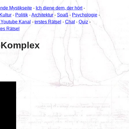
ende Mystikseite
-
Ich diene dem, der hört
-
Kultur
-
Politik
-
Architektur
-
Spaß
-
Psychologie
-
 Youtube Kanal
-
erstes Rätsel
-
Chat
-
Quiz
-
tes Rätsel
n-Komplex