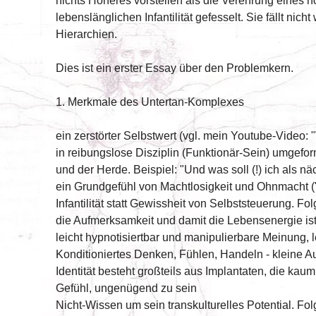
nichts Höheres vorstellen als die Verehrung eines hö
lebenslänglichen Infantilität gefesselt. Sie fällt nich
Hierarchien.
Dies ist ein erster Essay über den Problemkern.
1. Merkmale des Untertan-Komplexes
ein zerstörter Selbstwert (vgl. mein Youtube-Video:
in reibungslose Disziplin (Funktionär-Sein) umgefo
und der Herde. Beispiel: "Und was soll (!) ich als nä
ein Grundgefühl von Machtlosigkeit und Ohnmacht 
Infantilität statt Gewissheit von Selbststeuerung. 
die Aufmerksamkeit und damit die Lebensenergie ist
leicht hypnotisiertbar und manipulierbare Meinung, 
Konditioniertes Denken, Fühlen, Handeln - kleine A
Identität besteht großteils aus Implantaten, die k
Gefühl, ungenügend zu sein
Nicht-Wissen um sein transkulturelles Potential. Folg