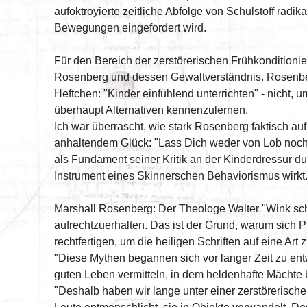
aufoktroyierte zeitliche Abfolge von Schulstoff radik
Bewegungen eingefordert wird.
Für den Bereich der zerstörerischen Frühkondition
Rosenberg und dessen Gewaltverständnis. Rosenberg 
Heftchen: "Kinder einfühlend unterrichten" - nicht,
überhaupt Alternativen kennenzulernen.
Ich war überrascht, wie stark Rosenberg faktisch auf
anhaltendem Glück: "Lass Dich weder von Lob noch 
als Fundament seiner Kritik an der Kinderdressur d
Instrument eines Skinnerschen Behaviorismus wirkt.
Marshall Rosenberg: Der Theologe Walter "Wink sch
aufrechtzuerhalten. Das ist der Grund, warum sich 
rechtfertigen, um die heiligen Schriften auf eine Art 
"Diese Mythen begannen sich vor langer Zeit zu ent
guten Leben vermitteln, in dem heldenhafte Mächte 
"Deshalb haben wir lange unter einer zerstörerisch