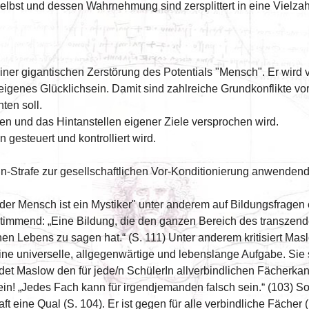
lbst und dessen Wahrnehmung sind zersplittert in eine Vielza
r gigantischen Zerstörung des Potentials "Mensch". Er wird vi
n eigenes Glücklichsein. Damit sind zahlreiche Grundkonflikte vo
ten soll.
eren und das Hintanstellen eigener Ziele versprochen wird.
gesteuert und kontrolliert wird.
ohn-Strafe zur gesellschaftlichen Vor-Konditionierung anwend
r Mensch ist ein Mystiker" unter anderem auf Bildungsfragen 
stimmend: „Eine Bildung, die den ganzen Bereich des transzende
n Lebens zu sagen hat.“ (S. 111) Unter anderem kritisiert Masl
ine universelle, allgegenwärtige und lebenslange Aufgabe. Sie s
iedet Maslow den für jede/n SchülerIn allverbindlichen Fächerka
in! „Jedes Fach kann für irgendjemanden falsch sein.“ (103) So
t eine Qual (S. 104). Er ist gegen für alle verbindliche Fächer