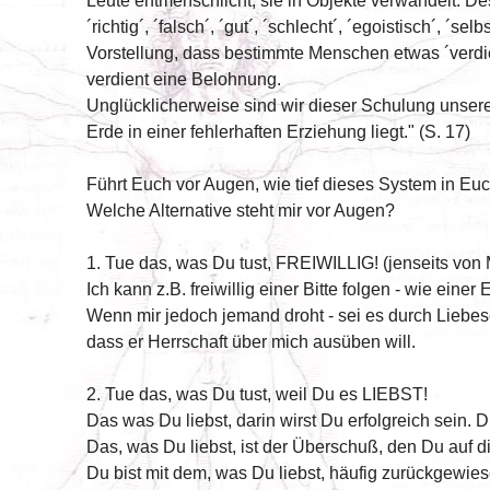
Leute entmenschlicht, sie in Objekte verwandelt. De
´richtig´, ´falsch´, ´gut´, ´schlecht´, ´egoistisch´, ´
Vorstellung, dass bestimmte Menschen etwas ´verdie
verdient eine Belohnung.
Unglücklicherweise sind wir dieser Schulung unser
Erde in einer fehlerhaften Erziehung liegt." (S. 17)
Führt Euch vor Augen, wie tief dieses System in Euch
Welche Alternative steht mir vor Augen?
1. Tue das, was Du tust, FREIWILLIG! (jenseits von 
Ich kann z.B. freiwillig einer Bitte folgen - wie einer
Wenn mir jedoch jemand droht - sei es durch Liebes
dass er Herrschaft über mich ausüben will.
2. Tue das, was Du tust, weil Du es LIEBST!
Das was Du liebst, darin wirst Du erfolgreich sein. 
Das, was Du liebst, ist der Überschuß, den Du auf di
Du bist mit dem, was Du liebst, häufig zurückgewie