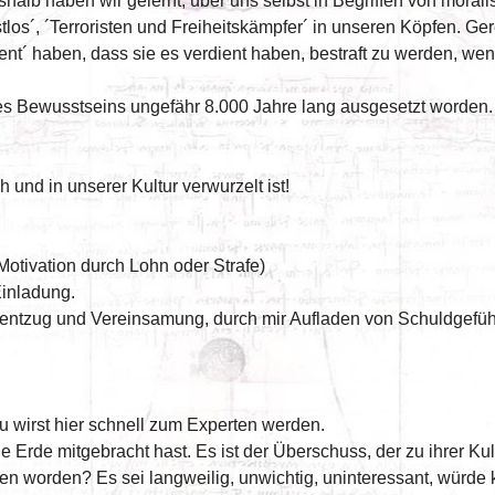
shalb haben wir gelernt, über uns selbst in Begriffen von mora
selbstlos´, ´Terroristen und Freiheitskämpfer´ in unseren Köpfen. Ge
nt´ haben, dass sie es verdient haben, bestraft zu werden, wen
es Bewusstseins ungefähr 8.000 Jahre lang ausgesetzt worden. 
 und in unserer Kultur verwurzelt ist!
Motivation durch Lohn oder Strafe)
 Einladung.
entzug und Vereinsamung, durch mir Aufladen von Schuldgefühle
Du wirst hier schnell zum Experten werden.
e Erde mitgebracht hast. Es ist der Überschuss, der zu ihrer Kul
sen worden? Es sei langweilig, unwichtig, uninteressant, würde