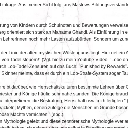
al infrage. Aus meiner Sicht folgt aus Maslows Bildungsverständn
ierung von Kindern durch Schulnoten und Bewertungen verweise
orientiert sich stark an Mahatma Ghandi. Als Einführung in e
 um LehrerInnen noch mehr Lasten aufzubürden. Sondern um zunäc
 der Linie der alten mystischen Wüstengurus liegt. Hier riet ein
von Tadel steuern!" (Vgl. hierzu mein Youtube-Video: "Lebe o
urch Lob-Tadel-Zensuren auf das Buch: "Punished by Rewards". I
 Skinner meinte, dass er durch ein Lob-Strafe-System sogar Ta
reibt darüber, wie Herrschaftskulturen bestimmte Lehren über 
Priester und Könige häufig sehr nahe standen. Die Könige brauc
zu interpretieren, die Bestrafung, Herrschaft usw. rechtfertigten.
wickeln, Mythen, denen zufolge die Menschen im Grunde bösarti
böse Mächte vernichten." (ebd.)
en Mythologie gelebt und diese zerstörerische Mythologie vverl