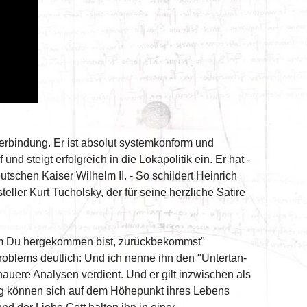
 Verbindung. Er ist absolut systemkonform und
nd steigt erfolgreich in die Lokapolitik ein. Er hat -
eutschen Kaiser Wilhelm II. - So schildert Heinrich
ler Kurt Tucholsky, der für seine herzliche Satire
dem Du hergekommen bist, zurückbekommst"
roblems deutlich: Und ich nenne ihn den "Untertan-
enauere Analysen verdient. Und er gilt inzwischen als
ing können sich auf dem Höhepunkt ihres Lebens