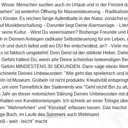
- Wisse: Menschen suchen auch im Urlaub und in der Freizeit d
ehen" ist weiterhin Öffnung für Massensteuerung. - Radikalis
n Kloster. Es reichen lange Aufenthalte in der Natur, zunächst 
Musikbeschallung. - Darunter liegt Deine Alarmanlage. - Liter
 seine Kultur. - Wirst Du vereinsamen? Bisherige Freunde und
ich in Deinem Anliegen radikaler Selbststeuerung für ein Leben
urch und durch liebst und wo DU frei entscheidest, an? - Viel
s ist faktisch umgekehrt: Dein Geist ist der stärkste Hebel. Da
es Gefühl hättest Du, wenn alle Deine scheinbar notwendigen Be
es Gefühl MINDESTENS 30 SEKUNDEN. Dann sage etwas Wertsc
schinerie Deines Unbewussten: "Wie geht das spielerisch und le
ln ist Museum. Grübeln ist nicht produktiv. Kreativität entspringt
um vom Tunnelblick der Statements wie "Geht nicht! Bin zu alt, 
Jahr an dieser notorischen Störung Deines Unbewussten mit d
halten von Konditionierungen. Ich schreib an einer Trilogie üb
n "Wahrnehmen" und "Konzept" erfassen lassen. Das machst D
range Buch, im Laufe des Sommers auch Webinare)
ß - weit - leicht" macht