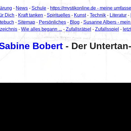
lärung
-
News
-
Schule
-
https://mystikonline.de - meine umfass
für Dich
-
Kraft tanken
-
Spirituelles
-
Kunst
-
Technik
-
Literatur
-
tebuch
-
Sitemap
-
Persönliches
-
Blog
-
Susanne Albers - mein
zeichnis
-
Wie alles begann ...
-
Zufallsrätsel
-
Zufallsspiel
-
letz
. Sabine Bobert
- Der Unterta