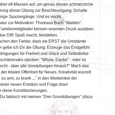
aher oft Massen auf, um genau dieses schmerzliche
ierung dieser Übung zur Beschleunigung: Schalte
einige Spaziergänge. Und es reicht
atur zur Motivation: Thoreaus Buch "Walden".
 Familienmitglieder können enormen Druck ausüben.
, das DIR Spaß macht, bestärken.
e machen den Fehler, dass sie ERST die Umstände
her gebe ich Dir die Übung: Erzeuge das Endgefühl
dingungen für Freiheit und Glück und Selbstliebe
hätzendes darüber: "Whow, Danke" - oder so
icht - über alle Vorstellungen hinaus?" Mach das
 der totalen Offenheit für Neues. Kreativität wurzelt
zu arm, zu krank ..." in den Weitwinkel der
ieser neuen Emotion und Frage dran!
er diese Konditionierungen.
u faktisch mit meinen "Drei Grundübungen" (dazu