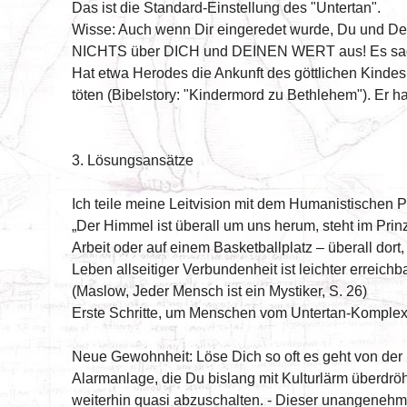
Das ist die Standard-Einstellung des "Untertan".
Wisse: Auch wenn Dir eingeredet wurde, Du und Dein
NICHTS über DICH und DEINEN WERT aus! Es sagt nur
Hat etwa Herodes die Ankunft des göttlichen Kindes 
töten (Bibelstory: "Kindermord zu Bethlehem"). Er ha
3. Lösungsansätze
Ich teile meine Leitvision mit dem Humanistische
„Der Himmel ist überall um uns herum, steht im Prinzi
Arbeit oder auf einem Basketballplatz – überall do
Leben allseitiger Verbundenheit ist leichter erreich
(Maslow, Jeder Mensch ist ein Mystiker, S. 26)
Erste Schritte, um Menschen vom Untertan-Komplex 
Neue Gewohnheit: Löse Dich so oft es geht von der H
Alarmanlage, die Du bislang mit Kulturlärm überdröhn
weiterhin quasi abzuschalten. - Dieser unangenehm