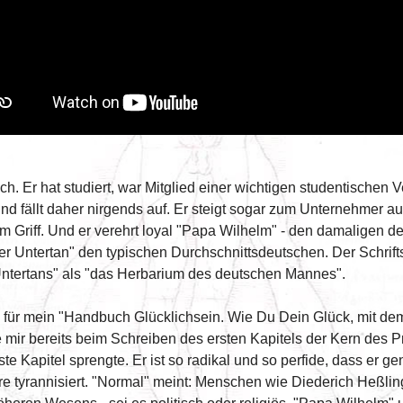
ich. Er hat studiert, war Mitglied einer wichtigen studentischen
nd fällt daher nirgends auf. Er steigt sogar zum Unternehmer auf u
t im Griff. Und er verehrt loyal "Papa Wilhelm" - den damaligen d
tertan" den typischen Durchschnittsdeutschen. Der Schriftstel
Untertans" als "das Herbarium des deutschen Mannes".
n für mein "Handbuch Glücklichsein. Wie Du Dein Glück, mit 
 mir bereits beim Schreiben des ersten Kapitels der Kern des P
ste Kapitel sprengte. Er ist so radikal und so perfide, dass er g
ahre tyrannisiert. "Normal" meint: Menschen wie Diederich Heßl