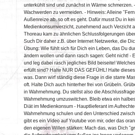
unterkühlt sind und zunächst in Wärme schmerzen. 
Wachwerden zu vermeiden. - Hinweis: Alleine "Ferns
Außenreize ab, so oft es geht. Dafür musst Du in kei
Medienkonsumverzicht, zunehmend auch Verzicht auf 
Thoreau kam zu ähnlichen Schlussfolgerungen über
Such Dir daher z.B. über Internet Netzwerke, die D
Übung: Wie fühlt sich für Dich ein Leben, das Du d
ändern wollen und dann rasch sagen: Geht nicht! - E
und leg dabei rasch jegliches Bild beiseite! Welch
erfüllt sind? Halte NUR DAS GEFÜHL! Halte dies
was. Dann wirf ständig diese Frage in die starre Ma
oft. Halte Dich auch hinterher frei von Grübeln. Grübe
in Wahrnehmung. Du stellst also die Abschlussfrage, 
Wahrnehmung umzuswitchen. Bleib etwa ein halbes 
Diät im Medienkonsum - Hauptlieferant im Aufrechter
Wahrnehmung schulen und den Unterschied zwische
gibt es ein Video auf Youtube von mir, oder das o
den eigenen Willen stärken: Mach das, was Dich "gro