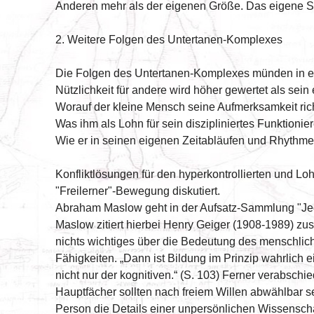
Anderen mehr als der eigenen Größe. Das eigene Se
2. Weitere Folgen des Untertanen-Komplexes
Die Folgen des Untertanen-Komplexes münden in eine
Nützlichkeit für andere wird höher gewertet als sei
Worauf der kleine Mensch seine Aufmerksamkeit rich
Was ihm als Lohn für sein diszipliniertes Funktioni
Wie er in seinen eigenen Zeitabläufen und Rhythmen 
Konfliktlösungen für den hyperkontrollierten und L
"Freilerner"-Bewegung diskutiert.
Abraham Maslow geht in der Aufsatz-Sammlung "Jede
Maslow zitiert hierbei Henry Geiger (1908-1989) zu
nichts wichtiges über die Bedeutung des menschliche
Fähigkeiten. „Dann ist Bildung im Prinzip wahrlich e
nicht nur der kognitiven.“ (S. 103) Ferner verabsch
Hauptfächer sollten nach freiem Willen abwählbar se
Person die Details einer unpersönlichen Wissenschaf