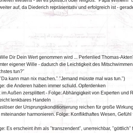
heren Wesens - sei es politisch oder religiös. "Papa Wilhelm" u
t weiter auf, da Diederich repräsentativ und erfolgreich ist - gera
 "Wie Dir Dein Wert genommen wird ... Perlenlied Thomas-Akten"
rmter eigener Wille - dadurch die Leichtigkeit des Mitschwimme
chstes tun?"
("Da kann man nix machen." "Jemand müsste mal was tun.")
Folge: die Anderen haben immer schuld. Opferdenken
 im Außen zersplittert - Folge: Abhängigkeit von Experten und 
leicht lenkbares Handeln
uslöser der Ursprungskonditionierung reichen für große Wirkun
aum miteinander harmonieren. Folge: Konflikthaftes Wesen, Gefü
e: Es erscheint ihm als "transzendent", unerreichbar, "göttlich" 