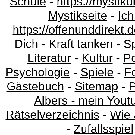
Schule
-
https://mystik
Mystikseite
-
Ich
https://offenunddirekt.
Dich
-
Kraft tanken
-
Sp
Literatur
-
Kultur
-
Po
Psychologie
-
Spiele
-
F
Gästebuch
-
Sitemap
-
P
Albers - mein Yout
Rätselverzeichnis
-
Wie 
-
Zufallsspiel