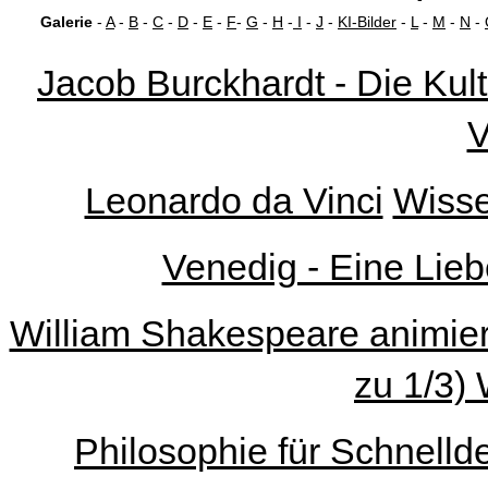
Galerie
-
A
-
B
-
C
-
D
-
E
-
F
-
G
-
H
-
I
-
J
-
KI-Bilder
-
L
-
M
-
N
-
Jacob Burckhardt - Die Kult
V
Leonardo da Vinci
Wisse
Venedig - Eine Lieb
William Shakespeare animiert 
zu 1/3) 
Philosophie für Schnelld