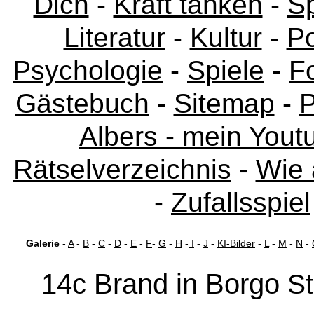
Dich
-
Kraft tanken
-
Sp
Literatur
-
Kultur
-
Po
Psychologie
-
Spiele
-
F
Gästebuch
-
Sitemap
-
P
Albers - mein Yout
Rätselverzeichnis
-
Wie 
-
Zufallsspiel
Galerie
-
A
-
B
-
C
-
D
-
E
-
F
-
G
-
H
-
I
-
J
-
KI-Bilder
-
L
-
M
-
N
-
14c Brand in Borgo
St