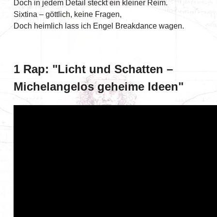
Doch in jedem Detail steckt ein kleiner Reim.
Sixtina – göttlich, keine Fragen,
Doch heimlich lass ich Engel Breakdance wagen.
1 Rap: "Licht und Schatten –
Michelangelos geheime Ideen"