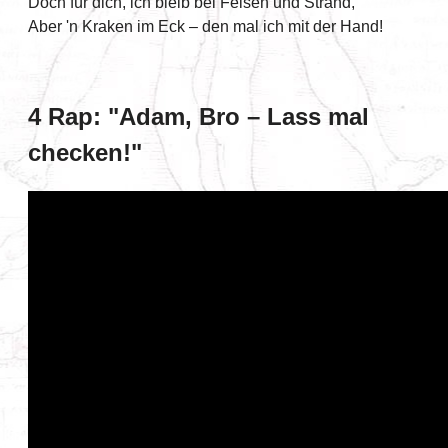
Doch für dich, ich bleib bei Felsen und Strand,
Aber 'n Kraken im Eck – den mal ich mit der Hand!
4 Rap: "Adam, Bro – Lass mal
checken!"