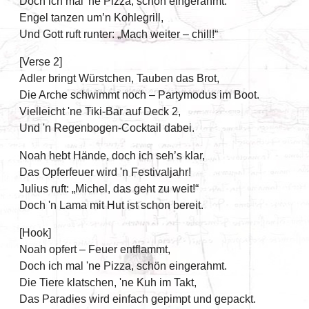
Doch ich mal 'ne Pizza, schön eingerahmt.
Engel tanzen um’n Kohlegrill,
Und Gott ruft runter: „Mach weiter – chill!“
[Verse 2]
Adler bringt Würstchen, Tauben das Brot,
Die Arche schwimmt noch – Partymodus im Boot.
Vielleicht 'ne Tiki-Bar auf Deck 2,
Und 'n Regenbogen-Cocktail dabei.
Noah hebt Hände, doch ich seh’s klar,
Das Opferfeuer wird 'n Festivaljahr!
Julius ruft: „Michel, das geht zu weit!“
Doch 'n Lama mit Hut ist schon bereit.
[Hook]
Noah opfert – Feuer entflammt,
Doch ich mal 'ne Pizza, schön eingerahmt.
Die Tiere klatschen, 'ne Kuh im Takt,
Das Paradies wird einfach gepimpt und gepackt.