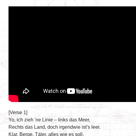
[Verse 1]
Yo, ich zieh 'ne Linie – links das Meer,
Rechts das Land, doch irgendwie ist’s leer.
Klar, Berge, Täler, alles wie es soll,