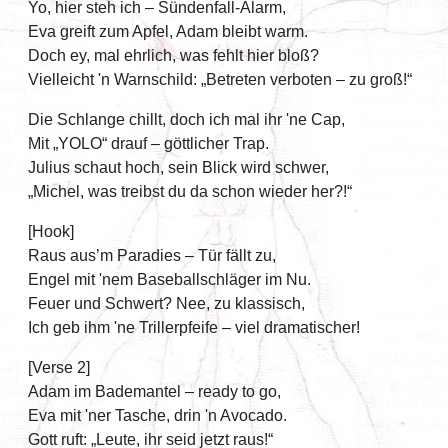
Yo, hier steh ich – Sündenfall-Alarm,
Eva greift zum Apfel, Adam bleibt warm.
Doch ey, mal ehrlich, was fehlt hier bloß?
Vielleicht 'n Warnschild: „Betreten verboten – zu groß!“
Die Schlange chillt, doch ich mal ihr 'ne Cap,
Mit „YOLO“ drauf – göttlicher Trap.
Julius schaut hoch, sein Blick wird schwer,
„Michel, was treibst du da schon wieder her?!“
[Hook]
Raus aus’m Paradies – Tür fällt zu,
Engel mit 'nem Baseballschläger im Nu.
Feuer und Schwert? Nee, zu klassisch,
Ich geb ihm 'ne Trillerpfeife – viel dramatischer!
[Verse 2]
Adam im Bademantel – ready to go,
Eva mit 'ner Tasche, drin 'n Avocado.
Gott ruft: „Leute, ihr seid jetzt raus!“