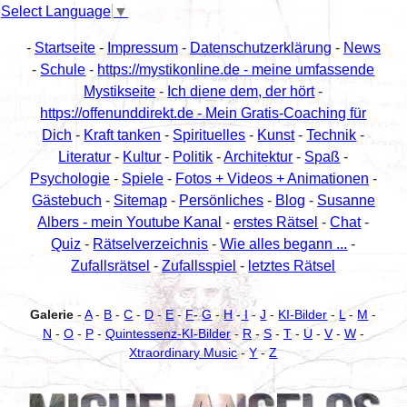
Select Language
▼
-
Startseite
-
Impressum
-
Datenschutzerklärung
-
News
-
Schule
-
https://mystikonline.de - meine umfassende
Mystikseite
-
Ich diene dem, der hört
-
https://offenunddirekt.de - Mein Gratis-Coaching für
Dich
-
Kraft tanken
-
Spirituelles
-
Kunst
-
Technik
-
Literatur
-
Kultur
-
Politik
-
Architektur
-
Spaß
-
Psychologie
-
Spiele
-
Fotos + Videos + Animationen
-
Gästebuch
-
Sitemap
-
Persönliches
-
Blog
-
Susanne
Albers - mein Youtube Kanal
-
erstes Rätsel
-
Chat
-
Quiz
-
Rätselverzeichnis
-
Wie alles begann ...
-
Zufallsrätsel
-
Zufallsspiel
-
letztes Rätsel
Galerie
-
A
-
B
-
C
-
D
-
E
-
F
-
G
-
H
-
I
-
J
-
KI-Bilder
-
L
-
M
-
N
-
O
-
P
-
Quintessenz-KI-Bilder
-
R
-
S
-
T
-
U
-
V
-
W
-
Xtraordinary Music
-
Y
-
Z