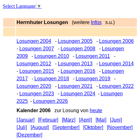
Select Language
▼
Herrnhuter Losungen
(weitere
Infos
s.u.)
Losungen 2004
-
Losungen 2005
-
Losungen 2006
-
Losungen 2007
-
Losungen 2008
-
Losungen
2009
-
Losungen 2010
-
Losungen 2011
-
Losungen 2012
-
Losungen 2013
-
Losungen 2014
-
Losungen 2015
-
Losungen 2016
-
Losungen
2017
-
Losungen 2018
-
Losungen 2019
-
Losungen 2020
-
Losungen 2021
-
Losungen 2022
-
Losungen 2023
-
Losungen 2024
-
Losungen
2025
-
Losungen 2026
Kalender 2006
zur Losung von
heute
[Januar]
[Februar]
[März]
[April]
[Mai]
[Juni]
[Juli]
[August]
[September]
[Oktober]
[November]
[Dezember]