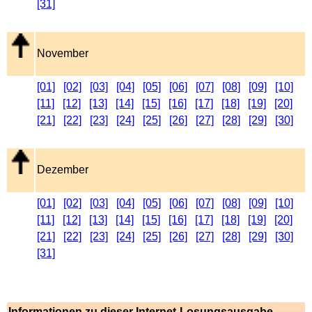
[31]
November
[01]
[02]
[03]
[04]
[05]
[06]
[07]
[08]
[09]
[10]
[11]
[12]
[13]
[14]
[15]
[16]
[17]
[18]
[19]
[20]
[21]
[22]
[23]
[24]
[25]
[26]
[27]
[28]
[29]
[30]
Dezember
[01]
[02]
[03]
[04]
[05]
[06]
[07]
[08]
[09]
[10]
[11]
[12]
[13]
[14]
[15]
[16]
[17]
[18]
[19]
[20]
[21]
[22]
[23]
[24]
[25]
[26]
[27]
[28]
[29]
[30]
[31]
Informationen zu dieser Internet-Losungsausgabe