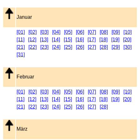
Januar
[01]
[02]
[03]
[04]
[05]
[06]
[07]
[08]
[09]
[10]
[11]
[12]
[13]
[14]
[15]
[16]
[17]
[18]
[19]
[20]
[21]
[22]
[23]
[24]
[25]
[26]
[27]
[28]
[29]
[30]
[31]
Februar
[01]
[02]
[03]
[04]
[05]
[06]
[07]
[08]
[09]
[10]
[11]
[12]
[13]
[14]
[15]
[16]
[17]
[18]
[19]
[20]
[21]
[22]
[23]
[24]
[25]
[26]
[27]
[28]
März