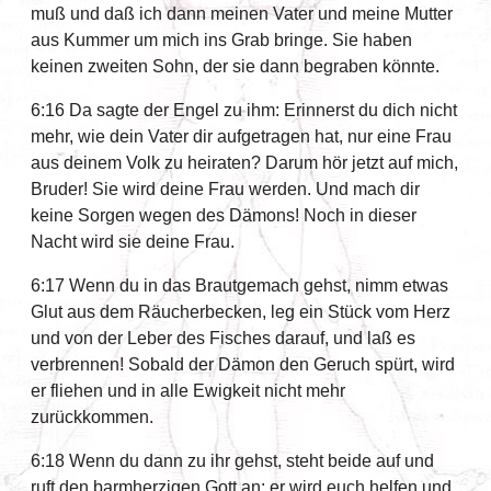
muß und daß ich dann meinen Vater und meine Mutter
aus Kummer um mich ins Grab bringe. Sie haben
keinen zweiten Sohn, der sie dann begraben könnte.
6:16 Da sagte der Engel zu ihm: Erinnerst du dich nicht
mehr, wie dein Vater dir aufgetragen hat, nur eine Frau
aus deinem Volk zu heiraten? Darum hör jetzt auf mich,
Bruder! Sie wird deine Frau werden. Und mach dir
keine Sorgen wegen des Dämons! Noch in dieser
Nacht wird sie deine Frau.
6:17 Wenn du in das Brautgemach gehst, nimm etwas
Glut aus dem Räucherbecken, leg ein Stück vom Herz
und von der Leber des Fisches darauf, und laß es
verbrennen! Sobald der Dämon den Geruch spürt, wird
er fliehen und in alle Ewigkeit nicht mehr
zurückkommen.
6:18 Wenn du dann zu ihr gehst, steht beide auf und
ruft den barmherzigen Gott an; er wird euch helfen und