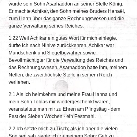
wurde sein Sohn Asarhaddon an seiner Stelle König.
Er machte Achikar, den Sohn meines Bruders Hanaël,
zum Herrn über das ganze Rechnungswesen und die
ganze Verwaltung seines Reiches.
1:22 Weil Achikar ein gutes Wort für mich einlegte,
durfte ich nach Ninive zurückkehren. Achikar war
Mundschenk und Siegelbewahrer sowie
Bevollmächtigter für die Verwaltung des Reiches und
das Rechnungswesen. Asarhaddon hatte ihm, meinem
Neffen, die zweithöchste Stelle in seinem Reich
verliehen.
2:1 Als ich heimkehrte und meine Frau Hanna und
mein Sohn Tobias mir wiedergeschenkt waren,
veranstaltete man mir zu Ehren am Pfingsttag - dem
Fest der Sieben Wochen - ein Festmahl.
2:2 Ich setzte mich zu Tisch; als ich aber die vielen
Speisen sah, sagte ich zu meinem Sohn: Geh zu