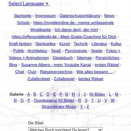
Select Language
▼
Startseite
-
Impressum
-
Datenschutzerklärung
-
News
-
Schule
-
https://mystikonline.de - meine umfassende
Mystikseite
-
Ich diene dem, der hört
-
https://offenunddirekt.de - Mein Gratis-Coaching für Dich
-
Kraft tanken
-
Spirituelles
-
Kunst
-
Technik
-
Literatur
-
Kultur
-
Politik
-
Architektur
-
Spaß
-
Psychologie
-
Spiele
-
Fotos +
Videos + Animationen
-
Gästebuch
-
Sitemap
-
Persönliches
-
Blog
-
Susanne Albers - mein Youtube Kanal
-
erstes Rätsel
-
Chat
-
Quiz
-
Rätselverzeichnis
-
Wie alles begann ...
-
Zufallsrätsel
-
Zufallsspiel
-
letztes Rätsel
Galerie
-
A
-
B
-
C
-
D
-
E
-
F
-
G
-
H
-
I
-
J
-
KI-Bilder
-
L
-
M
-
N
-
O
-
P
-
Quintessenz-KI-Bilder
-
R
-
S
-
T
-
U
-
V
-
W
-
Xtraordinary Music
-
Y
-
Z
Die Bibel