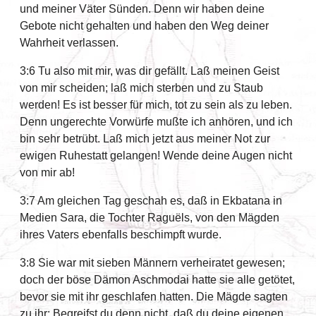
und meiner Väter Sünden. Denn wir haben deine
Gebote nicht gehalten und haben den Weg deiner
Wahrheit verlassen.
3:6 Tu also mit mir, was dir gefällt. Laß meinen Geist
von mir scheiden; laß mich sterben und zu Staub
werden! Es ist besser für mich, tot zu sein als zu leben.
Denn ungerechte Vorwürfe mußte ich anhören, und ich
bin sehr betrübt. Laß mich jetzt aus meiner Not zur
ewigen Ruhestatt gelangen! Wende deine Augen nicht
von mir ab!
3:7 Am gleichen Tag geschah es, daß in Ekbatana in
Medien Sara, die Tochter Raguëls, von den Mägden
ihres Vaters ebenfalls beschimpft wurde.
3:8 Sie war mit sieben Männern verheiratet gewesen;
doch der böse Dämon Aschmodai hatte sie alle getötet,
bevor sie mit ihr geschlafen hatten. Die Mägde sagten
zu ihr: Begreifst du denn nicht, daß du deine eigenen