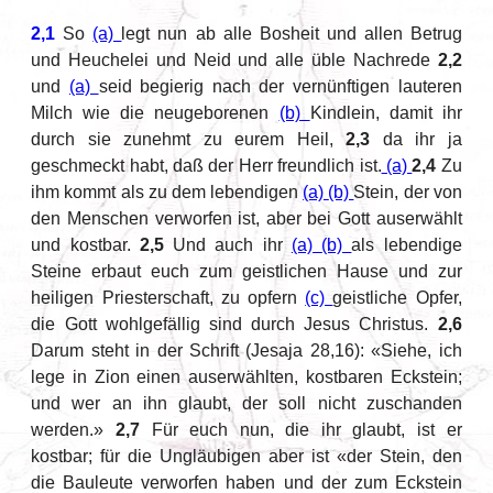
2,1
So
(a)
legt nun ab alle Bosheit und allen Betrug
und Heuchelei und Neid und alle üble Nachrede
2,2
und
(a)
seid begierig nach der vernünftigen lauteren
Milch wie die neugeborenen
(b)
Kindlein, damit ihr
durch sie zunehmt zu eurem Heil,
2,3
da ihr ja
geschmeckt habt, daß der Herr freundlich ist.
(a)
2,4
Zu
ihm kommt als zu dem lebendigen
(a)
(b)
Stein, der von
den Menschen verworfen ist, aber bei Gott auserwählt
und kostbar.
2,5
Und auch ihr
(a)
(b)
als lebendige
Steine erbaut euch zum geistlichen Hause und zur
heiligen Priesterschaft, zu opfern
(c)
geistliche Opfer,
die Gott wohlgefällig sind durch Jesus Christus.
2,6
Darum steht in der Schrift (Jesaja 28,16): «Siehe, ich
lege in Zion einen auserwählten, kostbaren Eckstein;
und wer an ihn glaubt, der soll nicht zuschanden
werden.»
2,7
Für euch nun, die ihr glaubt, ist er
kostbar; für die Ungläubigen aber ist «der Stein, den
die Bauleute verworfen haben und der zum Eckstein