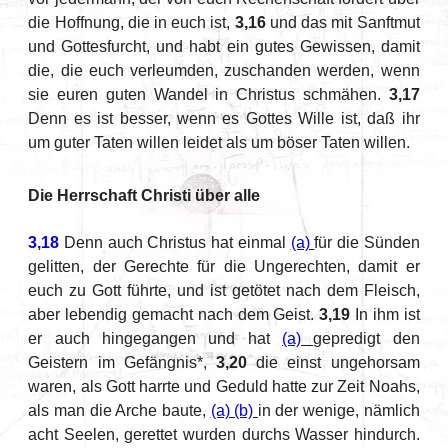
die Hoffnung, die in euch ist,
3,16
und das mit Sanftmut
und Gottesfurcht, und habt ein gutes Gewissen, damit
die, die euch verleumden, zuschanden werden, wenn
sie euren guten Wandel in Christus schmähen.
3,17
Denn es ist besser, wenn es Gottes Wille ist, daß ihr
um guter Taten willen leidet als um böser Taten willen.
Die Herrschaft Christi über alle
3,18
Denn auch Christus hat einmal
(a)
für die Sünden
gelitten, der Gerechte für die Ungerechten, damit er
euch zu Gott führte, und ist getötet nach dem Fleisch,
aber lebendig gemacht nach dem Geist.
3,19
In ihm ist
er auch hingegangen und hat
(a)
gepredigt den
Geistern im Gefängnis*,
3,20
die einst ungehorsam
waren, als Gott harrte und Geduld hatte zur Zeit Noahs,
als man die Arche baute,
(a)
(b)
in der wenige, nämlich
acht Seelen, gerettet wurden durchs Wasser hindurch.