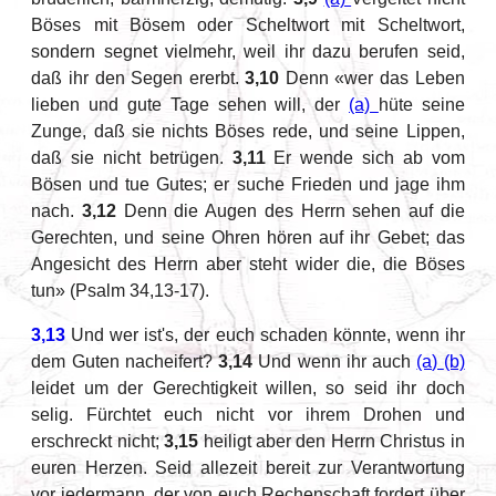
Böses mit Bösem oder Scheltwort mit Scheltwort,
sondern segnet vielmehr, weil ihr dazu berufen seid,
daß ihr den Segen ererbt.
3,10
Denn «wer das Leben
lieben und gute Tage sehen will, der
(a)
hüte seine
Zunge, daß sie nichts Böses rede, und seine Lippen,
daß sie nicht betrügen.
3,11
Er wende sich ab vom
Bösen und tue Gutes; er suche Frieden und jage ihm
nach.
3,12
Denn die Augen des Herrn sehen auf die
Gerechten, und seine Ohren hören auf ihr Gebet; das
Angesicht des Herrn aber steht wider die, die Böses
tun» (Psalm 34,13-17).
3,13
Und wer ist's, der euch schaden könnte, wenn ihr
dem Guten nacheifert?
3,14
Und wenn ihr auch
(a)
(b)
leidet um der Gerechtigkeit willen, so seid ihr doch
selig. Fürchtet euch nicht vor ihrem Drohen und
erschreckt nicht;
3,15
heiligt aber den Herrn Christus in
euren Herzen. Seid allezeit bereit zur Verantwortung
vor jedermann, der von euch Rechenschaft fordert über