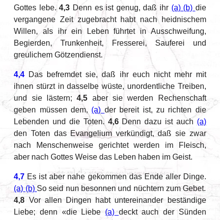
Gottes lebe.
4,3
Denn es ist genug, daß ihr
(a)
(b)
die
vergangene Zeit zugebracht habt nach heidnischem
Willen, als ihr ein Leben führtet in Ausschweifung,
Begierden, Trunkenheit, Fresserei, Sauferei und
greulichem Götzendienst.
4,4
Das befremdet sie, daß ihr euch nicht mehr mit
ihnen stürzt in dasselbe wüste, unordentliche Treiben,
und sie lästern;
4,5
aber sie werden Rechenschaft
geben müssen dem,
(a)
der bereit ist, zu richten die
Lebenden und die Toten.
4,6
Denn dazu ist auch
(a)
den Toten das Evangelium verkündigt, daß sie zwar
nach Menschenweise gerichtet werden im Fleisch,
aber nach Gottes Weise das Leben haben im Geist.
4,7
Es ist aber nahe gekommen das Ende aller Dinge.
(a)
(b)
So seid nun besonnen und nüchtern zum Gebet.
4,8
Vor allen Dingen habt untereinander beständige
Liebe; denn «die Liebe
(a)
deckt auch der Sünden