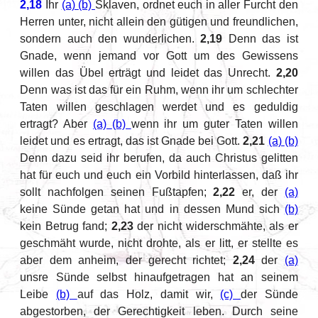
2,18
Ihr
(a)
(b)
Sklaven, ordnet euch in aller Furcht den
Herren unter, nicht allein den gütigen und freundlichen,
sondern auch den wunderlichen.
2,19
Denn das ist
Gnade, wenn jemand vor Gott um des Gewissens
willen das Übel erträgt und leidet das Unrecht.
2,20
Denn was ist das für ein Ruhm, wenn ihr um schlechter
Taten willen geschlagen werdet und es geduldig
ertragt? Aber
(a)
(b)
wenn ihr um guter Taten willen
leidet und es ertragt, das ist Gnade bei Gott.
2,21
(a)
(b)
Denn dazu seid ihr berufen, da auch Christus gelitten
hat für euch und euch ein Vorbild hinterlassen, daß ihr
sollt nachfolgen seinen Fußtapfen;
2,22
er, der
(a)
keine Sünde getan hat und in dessen Mund sich
(b)
kein Betrug fand;
2,23
der nicht widerschmähte, als er
geschmäht wurde, nicht drohte, als er litt, er stellte es
aber dem anheim, der gerecht richtet;
2,24
der
(a)
unsre Sünde selbst hinaufgetragen hat an seinem
Leibe
(b)
auf das Holz, damit wir,
(c)
der Sünde
abgestorben, der Gerechtigkeit leben. Durch seine