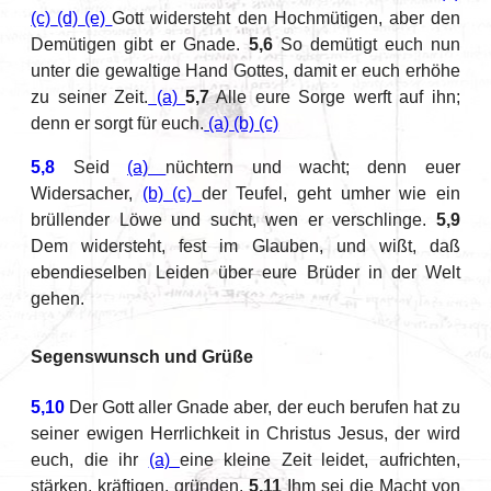
(c)
(d)
(e)
Gott widersteht den Hochmütigen, aber den
Demütigen gibt er Gnade.
5,6
So demütigt euch nun
unter die gewaltige Hand Gottes, damit er euch erhöhe
zu seiner Zeit.
(a)
5,7
Alle eure Sorge werft auf ihn;
denn er sorgt für euch.
(a)
(b)
(c)
5,8
Seid
(a)
nüchtern und wacht; denn euer
Widersacher,
(b)
(c)
der Teufel, geht umher wie ein
brüllender Löwe und sucht, wen er verschlinge.
5,9
Dem widersteht, fest im Glauben, und wißt, daß
ebendieselben Leiden über eure Brüder in der Welt
gehen.
Segenswunsch und Grüße
5,10
Der Gott aller Gnade aber, der euch berufen hat zu
seiner ewigen Herrlichkeit in Christus Jesus, der wird
euch, die ihr
(a)
eine kleine Zeit leidet, aufrichten,
stärken, kräftigen, gründen.
5,11
Ihm sei die Macht von