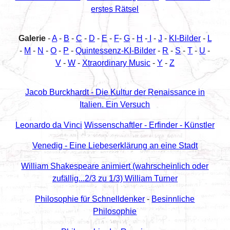
erstes Rätsel
Galerie
-
A
-
B
-
C
-
D
-
E
-
F
-
G
-
H
-
I
-
J
-
KI-Bilder
-
L
-
M
-
N
-
O
-
P
-
Quintessenz-KI-Bilder
-
R
-
S
-
T
-
U
-
V
-
W
-
Xtraordinary Music
-
Y
-
Z
Jacob Burckhardt - Die Kultur der Renaissance in
Italien. Ein Versuch
Leonardo da Vinci
Wissenschaftler - Erfinder - Künstler
Venedig - Eine Liebeserklärung an eine Stadt
William Shakespeare animiert (wahrscheinlich oder
zufällig...2/3 zu 1/3) William Turner
Philosophie für Schnelldenker
-
Besinnliche
Philosophie