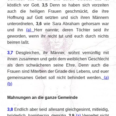
köstlich vor Gott.
3,5
Denn so haben sich vorzeiten
auch die heiligen Frauen geschmückt, die ihre
Hoffnung auf Gott setzten und sich ihren Männern
unterordneten,
3,6
wie Sara Abraham gehorsam war
und ihn
(a)
Herr nannte; deren Töchter seid ihr
geworden, wenn ihr recht tut und euch durch nichts
beirren laßt.
3,7
Desgleichen, ihr Männer, wohnt vernünftig mit
ihnen zusammen und gebt dem weiblichen Geschlecht
als dem schwächeren seine Ehre. Denn auch die
Frauen sind Miterben der Gnade des Lebens, und euer
gemeinsames Gebet soll nicht behindert werden.
(a)
(b)
Mahnungen an die ganze Gemeinde
3,8
Endlich aber seid allesamt gleichgesinnt, mitleidig,
brüderlich, barmherzig, demütig.
3,9
(a)
Vergeltet nicht