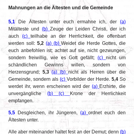
Mahnungen an die Ältesten und die Gemeinde
5,1
Die Ältesten unter euch ermahne ich, der
(a)
Mitälteste und
(b)
Zeuge der Leiden Christi, der ich
auch
(c)
teilhabe an der Herrlichkeit, die offenbart
werden soll:
5,2
(a)
(b)
Weidet die Herde Gottes, die
euch anbefohlen ist; achtet auf sie, nicht gezwungen,
sondern freiwillig, wie es Gott gefällt;
(c)
nicht um
schändlichen Gewinns willen, sondern von
Herzensgrund;
5,3
(a)
(b)
nicht als Herren über die
Gemeinde, sondern als
(c)
Vorbilder der Herde.
5,4
So
werdet ihr, wenn erscheinen wird der
(a)
Erzhirte, die
unvergängliche
(b)
(c)
Krone der Herrlichkeit
empfangen.
5,5
Desgleichen, ihr Jüngeren,
(a)
ordnet euch den
Ältesten unter.
Alle aber miteinander haltet fest an der Demut; denn
(b)