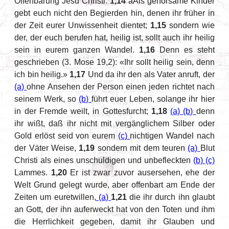
Offenbarung Jesu Christi.
1,14
aAls gehorsame Kinder
gebt euch nicht den Begierden hin, denen ihr früher in
der Zeit eurer Unwissenheit dientet;
1,15
sondern wie
der, der euch berufen hat, heilig ist, sollt auch ihr heilig
sein in eurem ganzen Wandel.
1,16
Denn es steht
geschrieben (3. Mose 19,2): «Ihr sollt heilig sein, denn
ich bin heilig.»
1,17
Und da ihr den als Vater anruft, der
(a)
ohne Ansehen der Person einen jeden richtet nach
seinem Werk, so
(b)
führt euer Leben, solange ihr hier
in der Fremde weilt, in Gottesfurcht;
1,18
(a)
(b)
denn
ihr wißt, daß ihr nicht mit vergänglichem Silber oder
Gold erlöst seid von eurem
(c)
nichtigen Wandel nach
der Väter Weise,
1,19
sondern mit dem teuren
(a)
Blut
Christi als eines unschuldigen und unbefleckten
(b)
(c)
Lammes.
1,20
Er ist zwar zuvor ausersehen, ehe der
Welt Grund gelegt wurde, aber offenbart am Ende der
Zeiten um euretwillen,
(a)
1,21
die ihr durch ihn glaubt
an Gott, der ihn auferweckt hat von den Toten und ihm
die Herrlichkeit gegeben, damit ihr Glauben und