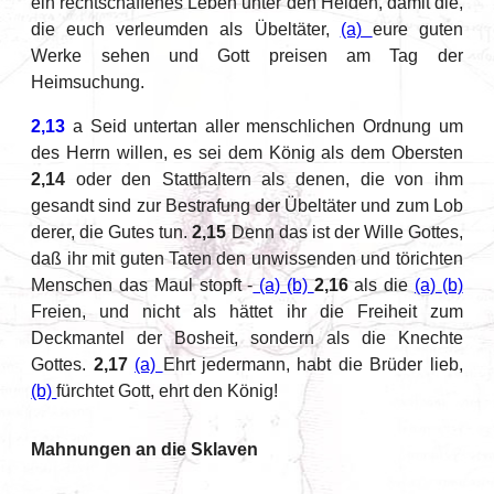
ein rechtschaffenes Leben unter den Heiden, damit die,
die euch verleumden als Übeltäter,
(a)
eure guten
Werke sehen und Gott preisen am Tag der
Heimsuchung.
2,13
a Seid untertan aller menschlichen Ordnung um
des Herrn willen, es sei dem König als dem Obersten
2,14
oder den Statthaltern als denen, die von ihm
gesandt sind zur Bestrafung der Übeltäter und zum Lob
derer, die Gutes tun.
2,15
Denn das ist der Wille Gottes,
daß ihr mit guten Taten den unwissenden und törichten
Menschen das Maul stopft -
(a)
(b)
2,16
als die
(a)
(b)
Freien, und nicht als hättet ihr die Freiheit zum
Deckmantel der Bosheit, sondern als die Knechte
Gottes.
2,17
(a)
Ehrt jedermann, habt die Brüder lieb,
(b)
fürchtet Gott, ehrt den König!
Mahnungen an die Sklaven