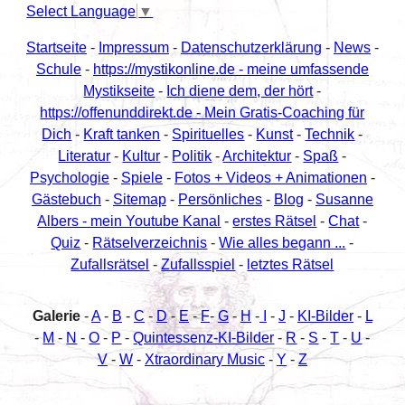
Select Language
▼
Startseite
-
Impressum
-
Datenschutzerklärung
-
News
-
Schule
-
https://mystikonline.de - meine umfassende
Mystikseite
-
Ich diene dem, der hört
-
https://offenunddirekt.de - Mein Gratis-Coaching für
Dich
-
Kraft tanken
-
Spirituelles
-
Kunst
-
Technik
-
Literatur
-
Kultur
-
Politik
-
Architektur
-
Spaß
-
Psychologie
-
Spiele
-
Fotos + Videos + Animationen
-
Gästebuch
-
Sitemap
-
Persönliches
-
Blog
-
Susanne
Albers - mein Youtube Kanal
-
erstes Rätsel
-
Chat
-
Quiz
-
Rätselverzeichnis
-
Wie alles begann ...
-
Zufallsrätsel
-
Zufallsspiel
-
letztes Rätsel
Galerie
-
A
-
B
-
C
-
D
-
E
-
F
-
G
-
H
-
I
-
J
-
KI-Bilder
-
L
-
M
-
N
-
O
-
P
-
Quintessenz-KI-Bilder
-
R
-
S
-
T
-
U
-
V
-
W
-
Xtraordinary Music
-
Y
-
Z