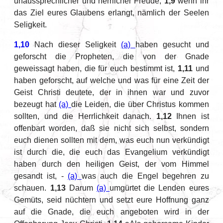
unaussprechlicher und herrlicher Freude,
1,9
wenn ihr
das Ziel eures Glaubens erlangt, nämlich der Seelen
Seligkeit.
1,10
Nach dieser Seligkeit
(a)
haben gesucht und
geforscht die Propheten, die von der Gnade
geweissagt haben, die für euch bestimmt ist,
1,11
und
haben geforscht, auf welche und was für eine Zeit der
Geist Christi deutete, der in ihnen war und zuvor
bezeugt hat
(a)
die Leiden, die über Christus kommen
sollten, und die Herrlichkeit danach.
1,12
Ihnen ist
offenbart worden, daß sie nicht sich selbst, sondern
euch dienen sollten mit dem, was euch nun verkündigt
ist durch die, die euch das Evangelium verkündigt
haben durch den heiligen Geist, der vom Himmel
gesandt ist, -
(a)
was auch die Engel begehren zu
schauen.
1,13
Darum
(a)
umgürtet die Lenden eures
Gemüts, seid nüchtern und setzt eure Hoffnung ganz
auf die Gnade, die euch angeboten wird in der