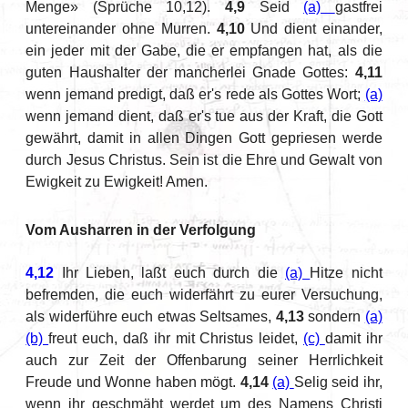
Menge» (Sprüche 10,12).
4,9
Seid
(a)
gastfrei
untereinander ohne Murren.
4,10
Und dient einander,
ein jeder mit der Gabe, die er empfangen hat, als die
guten Haushalter der mancherlei Gnade Gottes:
4,11
wenn jemand predigt, daß er's rede als Gottes Wort;
(a)
wenn jemand dient, daß er's tue aus der Kraft, die Gott
gewährt, damit in allen Dingen Gott gepriesen werde
durch Jesus Christus. Sein ist die Ehre und Gewalt von
Ewigkeit zu Ewigkeit! Amen.
Vom Ausharren in der Verfolgung
4,12
Ihr Lieben, laßt euch durch die
(a)
Hitze nicht
befremden, die euch widerfährt zu eurer Versuchung,
als widerführe euch etwas Seltsames,
4,13
sondern
(a)
(b)
freut euch, daß ihr mit Christus leidet,
(c)
damit ihr
auch zur Zeit der Offenbarung seiner Herrlichkeit
Freude und Wonne haben mögt.
4,14
(a)
Selig seid ihr,
wenn ihr geschmäht werdet um des Namens Christi