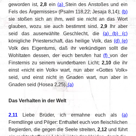
geworden ist,
2,8
ein
(a)
Stein des Anstoßes und ein
Fels des Ärgernisses» (Psalm 118,22; Jesaja 8,14);
(b)
sie stoßen sich an ihm, weil sie nicht an das Wort
glauben, wozu sie auch bestimmt sind.
2,9
Ihr aber
seid das auserwählte Geschlecht, die
(a)
(b)
(c)
königliche Priesterschaft, das heilige Volk, das
(d)
(e)
Volk des Eigentums, daß ihr verkündigen sollt die
Wohltaten dessen, der euch berufen hat
(f)
von der
Finsternis zu seinem wunderbaren Licht;
2,10
die ihr
einst «nicht ein Volk» wart, nun aber «Gottes Volk»
seid, und einst nicht in Gnaden wart, nun aber in
Gnaden seid (Hosea 2,25).
(a)
Das Verhalten in der Welt
2,11
Liebe Brüder, ich ermahne euch als
(a)
Fremdlinge und Pilger: Enthaltet euch von fleischlichen
Begierden, die gegen die Seele streiten,
2,12
und führt