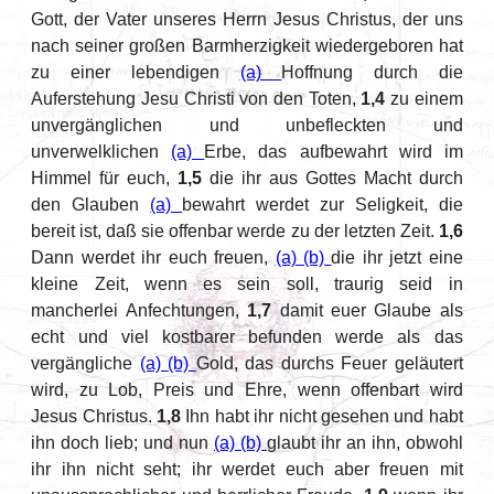
Gott, der Vater unseres Herrn Jesus Christus, der uns
nach seiner großen Barmherzigkeit wiedergeboren hat
zu einer lebendigen
(a)
Hoffnung durch die
Auferstehung Jesu Christi von den Toten,
1,4
zu einem
unvergänglichen und unbefleckten und
unverwelklichen
(a)
Erbe, das aufbewahrt wird im
Himmel für euch,
1,5
die ihr aus Gottes Macht durch
den Glauben
(a)
bewahrt werdet zur Seligkeit, die
bereit ist, daß sie offenbar werde zu der letzten Zeit.
1,6
Dann werdet ihr euch freuen,
(a)
(b)
die ihr jetzt eine
kleine Zeit, wenn es sein soll, traurig seid in
mancherlei Anfechtungen,
1,7
damit euer Glaube als
echt und viel kostbarer befunden werde als das
vergängliche
(a)
(b)
Gold, das durchs Feuer geläutert
wird, zu Lob, Preis und Ehre, wenn offenbart wird
Jesus Christus.
1,8
Ihn habt ihr nicht gesehen und habt
ihn doch lieb; und nun
(a)
(b)
glaubt ihr an ihn, obwohl
ihr ihn nicht seht; ihr werdet euch aber freuen mit