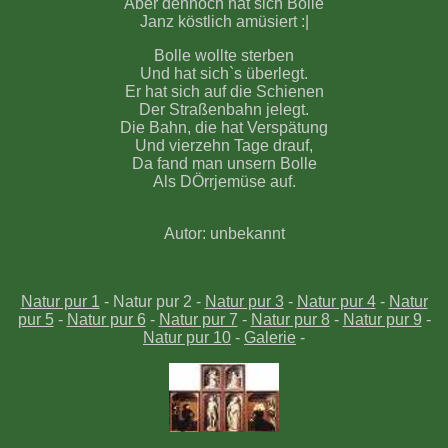
Aber dennoch hat sich Bolle
Janz köstlich amüsiert :|
Bolle wollte sterben
Und hat sich`s überlegt.
Er hat sich auf die Schienen
Der Straßenbahn jelegt.
Die Bahn, die hat Verspätung
Und vierzehn Tage drauf,
Da fand man unsern Bolle
Als DÖrrjemüse auf.
Autor: unbekannt
Natur pur 1
- Natur pur 2 -
Natur pur 3
-
Natur pur 4
-
Natur
pur 5
-
Natur pur 6
-
Natur pur 7
-
Natur pur 8
-
Natur pur 9
-
Natur pur 10
-
Galerie
-