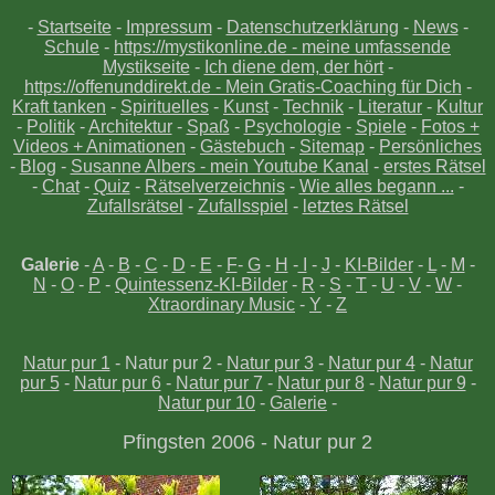
-
Startseite
-
Impressum
-
Datenschutzerklärung
-
News
-
Schule
-
https://mystikonline.de - meine umfassende
Mystikseite
-
Ich diene dem, der hört
-
https://offenunddirekt.de - Mein Gratis-Coaching für Dich
-
Kraft tanken
-
Spirituelles
-
Kunst
-
Technik
-
Literatur
-
Kultur
-
Politik
-
Architektur
-
Spaß
-
Psychologie
-
Spiele
-
Fotos +
Videos + Animationen
-
Gästebuch
-
Sitemap
-
Persönliches
-
Blog
-
Susanne Albers - mein Youtube Kanal
-
erstes Rätsel
-
Chat
-
Quiz
-
Rätselverzeichnis
-
Wie alles begann ...
-
Zufallsrätsel
-
Zufallsspiel
-
letztes Rätsel
Galerie
-
A
-
B
-
C
-
D
-
E
-
F
-
G
-
H
-
I
-
J
-
KI-Bilder
-
L
-
M
-
N
-
O
-
P
-
Quintessenz-KI-Bilder
-
R
-
S
-
T
-
U
-
V
-
W
-
Xtraordinary Music
-
Y
-
Z
Natur pur 1
- Natur pur 2 -
Natur pur 3
-
Natur pur 4
-
Natur
pur 5
-
Natur pur 6
-
Natur pur 7
-
Natur pur 8
-
Natur pur 9
-
Natur pur 10
-
Galerie
-
Pfingsten 2006 - Natur pur 2