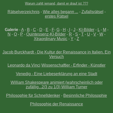
Warum zahlt jemand, damit er drauf ist ???
Rätselverzeichnis
-
Wie alles begann ...
-
Zufallsrätsel
-
erstes Rätsel
Galerie
-
A
-
B
-
C
-
D
-
E
-
F
-
G
-
H
-
I
-
J
-
KI-Bilder
-
L
-
M
-
N
-
O
-
P
-
Quintessenz-KI-Bilder
-
R
-
S
-
T
-
U
-
V
-
W
-
Xtraordinary Music
-
Y
-
Z
Jacob Burckhardt - Die Kultur der Renaissance in Italien. Ein
Versuch
Leonardo da Vinci
Wissenschaftler - Erfinder - Künstler
Venedig - Eine Liebeserklärung an eine Stadt
William Shakespeare animiert (wahrscheinlich oder
zufällig...2/3 zu 1/3) William Turner
Philosophie für Schnelldenker
-
Besinnliche Philosophie
Philosophie der Renaissance