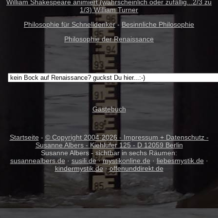
William Shakespeare animiert (wahrscheinlich oder zufällig...2/3 zu
1/3) William Turner
Philosophie für Schnelldenker
-
Besinnliche Philosophie
Philosophie der Renaissance
Gästebuch
Startseite
-
© Copyright 2004-
2026 - Impressum + Datenschutz -
Susanne Albers - Kiehlufer 125 - D 12059 Berlin
Susanne Albers - sichtbar in sechs Räumen:
susannealbers.de
·
susili.de
·
mystikonline.de
·
liebesmystik.de
·
kindermystik.de
·
offenunddirekt.de