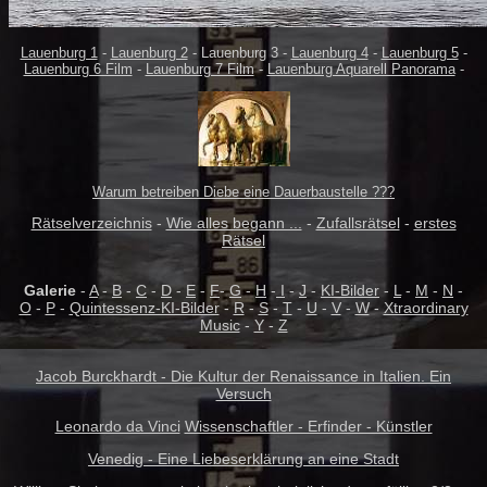
Lauenburg 1
-
Lauenburg 2
- Lauenburg 3 -
Lauenburg 4
-
Lauenburg 5
-
Lauenburg 6 Film
-
Lauenburg 7 Film
-
Lauenburg Aquarell Panorama
-
Warum betreiben Diebe eine Dauerbaustelle ???
Rätselverzeichnis
-
Wie alles begann ...
-
Zufallsrätsel
-
erstes
Rätsel
Galerie
-
A
-
B
-
C
-
D
-
E
-
F
-
G
-
H
-
I
-
J
-
KI-Bilder
-
L
-
M
-
N
-
O
-
P
-
Quintessenz-KI-Bilder
-
R
-
S
-
T
-
U
-
V
-
W
-
Xtraordinary
Music
-
Y
-
Z
Jacob Burckhardt - Die Kultur der Renaissance in Italien. Ein
Versuch
Leonardo da Vinci
Wissenschaftler - Erfinder - Künstler
Venedig - Eine Liebeserklärung an eine Stadt