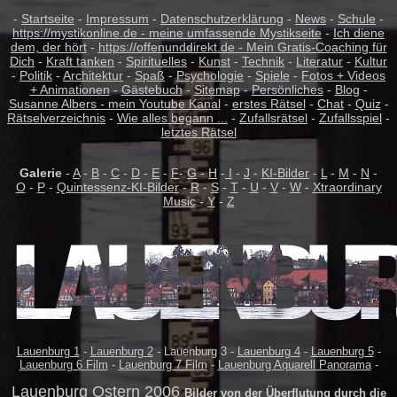
-
Startseite
-
Impressum
-
Datenschutzerklärung
-
News
-
Schule
-
https://mystikonline.de - meine umfassende Mystikseite
-
Ich diene
dem, der hört
-
https://offenunddirekt.de - Mein Gratis-Coaching für
Dich
-
Kraft tanken
-
Spirituelles
-
Kunst
-
Technik
-
Literatur
-
Kultur
-
Politik
-
Architektur
-
Spaß
-
Psychologie
-
Spiele
-
Fotos + Videos
+ Animationen
-
Gästebuch
-
Sitemap
-
Persönliches
-
Blog
-
Susanne Albers - mein Youtube Kanal
-
erstes Rätsel
-
Chat
-
Quiz
-
Rätselverzeichnis
-
Wie alles begann ...
-
Zufallsrätsel
-
Zufallsspiel
-
letztes Rätsel
Galerie
-
A
-
B
-
C
-
D
-
E
-
F
-
G
-
H
-
I
-
J
-
KI-Bilder
-
L
-
M
-
N
-
O
-
P
-
Quintessenz-KI-Bilder
-
R
-
S
-
T
-
U
-
V
-
W
-
Xtraordinary
Music
-
Y
-
Z
Lauenburg 1
-
Lauenburg 2
- Lauenburg 3 -
Lauenburg 4
-
Lauenburg 5
-
Lauenburg 6 Film
-
Lauenburg 7 Film
-
Lauenburg Aquarell Panorama
-
Lauenburg Ostern 2006
Bilder von der Überflutung durch die