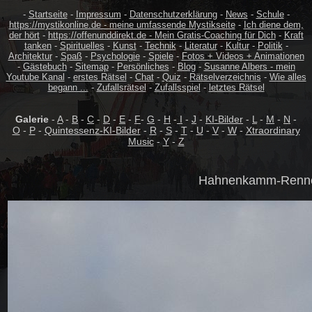
-
Startseite
-
Impressum
-
Datenschutzerklärung
-
News
-
Schule
-
https://mystikonline.de - meine umfassende Mystikseite
-
Ich diene dem,
der hört
-
https://offenunddirekt.de - Mein Gratis-Coaching für Dich
-
Kraft
tanken
-
Spirituelles
-
Kunst
-
Technik
-
Literatur
-
Kultur
-
Politik
-
Architektur
-
Spaß
-
Psychologie
-
Spiele
-
Fotos + Videos + Animationen
-
Gästebuch
-
Sitemap
-
Persönliches
-
Blog
-
Susanne Albers - mein
Youtube Kanal
-
erstes Rätsel
-
Chat
-
Quiz
-
Rätselverzeichnis
-
Wie alles
begann ...
-
Zufallsrätsel
-
Zufallsspiel
-
letztes Rätsel
Galerie
-
A
-
B
-
C
-
D
-
E
-
F
-
G
-
H
-
I
-
J
-
KI-Bilder
-
L
-
M
-
N
-
O
-
P
-
Quintessenz-KI-Bilder
-
R
-
S
-
T
-
U
-
V
-
W
-
Xtraordinary
Music
-
Y
-
Z
Hahnenkamm-Rennen a