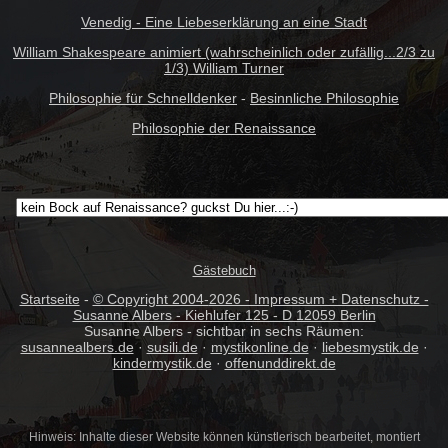
Venedig - Eine Liebeserklärung an eine Stadt
William Shakespeare animiert (wahrscheinlich oder zufällig...2/3 zu
1/3) William Turner
Philosophie für Schnelldenker
-
Besinnliche Philosophie
Philosophie der Renaissance
Gästebuch
Startseite
-
© Copyright 2004-
2026 - Impressum + Datenschutz -
Susanne Albers - Kiehlufer 125 - D 12059 Berlin
Susanne Albers - sichtbar in sechs Räumen:
susannealbers.de
·
susili.de
·
mystikonline.de
·
liebesmystik.de
·
kindermystik.de
·
offenunddirekt.de
Hinweis: Inhalte dieser Website können künstlerisch bearbeitet, montiert