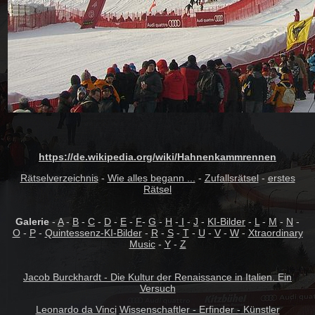
https://de.wikipedia.org/wiki/Hahnenkammrennen
Rätselverzeichnis
-
Wie alles begann ...
-
Zufallsrätsel
-
erstes
Rätsel
Galerie
-
A
-
B
-
C
-
D
-
E
-
F
-
G
-
H
-
I
-
J
-
KI-Bilder
-
L
-
M
-
N
-
O
-
P
-
Quintessenz-KI-Bilder
-
R
-
S
-
T
-
U
-
V
-
W
-
Xtraordinary
Music
-
Y
-
Z
Jacob Burckhardt - Die Kultur der Renaissance in Italien. Ein
Versuch
Leonardo da Vinci
Wissenschaftler - Erfinder - Künstler