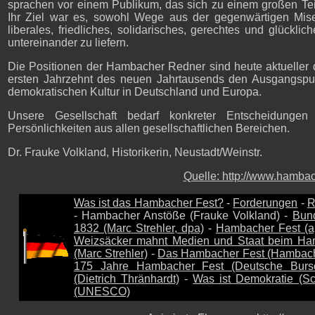
sprachen vor einem Publikum, das sich zu einem großen Teil
Ihr Ziel war es, sowohl Wege aus der gegenwärtigen Mise
liberales, friedliches, solidarisches, gerechtes und glückl
untereinander zu liefern.
Die Positionen der Hambacher Redner sind heute aktueller 
ersten Jahrzehnt des neuen Jahrtausends den Ausgangspunk
demokratischen Kultur in Deutschland und Europa.
Unsere Gesellschaft bedarf konkreter Entscheidungen
Persönlichkeiten aus allen gesellschaftlichen Bereichen.
Dr. Frauke Volkland, Historikerin, Neustadt/Weinstr.
Quelle: http://www.hambac
Was ist das Hambacher Fest?
-
Forderungen
-
R
- Hambacher Anstöße (Frauke Volkland) -
Bun
1832 (Marc Strehler, dpa)
-
Hambacher Fest (a
Weizsäcker mahnt Medien und Staat beim Ha
(Marc Strehler)
-
Das Hambacher Fest (Hambach
175 Jahre Hambacher Fest (Deutsche Bursc
(Dietrich Thränhardt)
-
Was ist Demokratie (
(UNESCO)