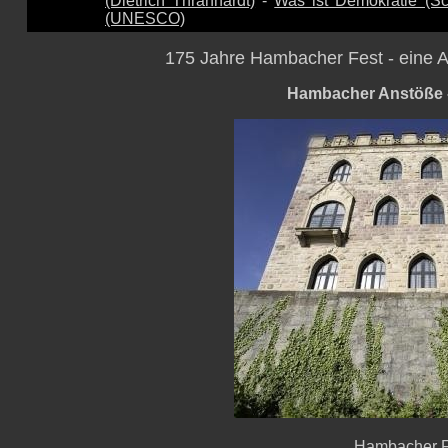
(Dietrich Thränhardt)
-
Was ist Demokratie (
(UNESCO)
175 Jahre Hambacher Fest - eine A
Hambacher Anstöße -
Hambacher F