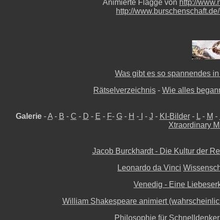
Animierte Flagge von
http://www.
http://www.burschenschaft.de/
Was gibt es so spannendes in 
Rätselverzeichnis
-
Wie alles begann
Galerie
-
A
-
B
-
C
-
D
-
E
-
F
-
G
-
H
-
I
-
J
-
KI-Bilder
-
L
-
M
-
Xtraordinary M
Jacob Burckhardt - Die Kultur der Re
Leonardo da Vinci
Wissenscha
Venedig - Eine Liebeserk
William Shakespeare animiert (wahrscheinlich 
Philosophie für Schnelldenker