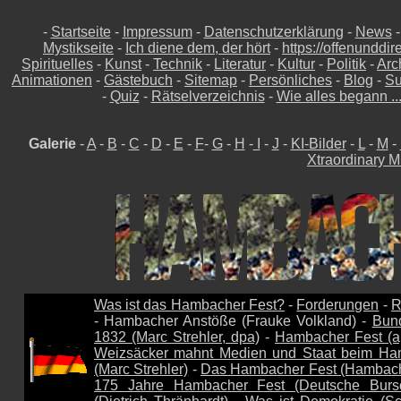
-
Startseite
-
Impressum
-
Datenschutzerklärung
-
News
Mystikseite
-
Ich diene dem, der hört
-
https://offenunddir
Spirituelles
-
Kunst
-
Technik
-
Literatur
-
Kultur
-
Politik
-
Arc
Animationen
-
Gästebuch
-
Sitemap
-
Persönliches
-
Blog
-
Su
-
Quiz
-
Rätselverzeichnis
-
Wie alles begann ..
Galerie
-
A
-
B
-
C
-
D
-
E
-
F
-
G
-
H
-
I
-
J
-
KI-Bilder
-
L
-
M
-
Xtraordinary M
Was ist das Hambacher Fest?
-
Forderungen
-
R
- Hambacher Anstöße (Frauke Volkland) -
Bun
1832 (Marc Strehler, dpa)
-
Hambacher Fest (a
Weizsäcker mahnt Medien und Staat beim Ha
(Marc Strehler)
-
Das Hambacher Fest (Hambach
175 Jahre Hambacher Fest (Deutsche Bursc