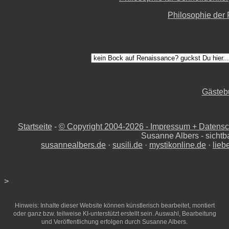
Philosophie der
Gästeb
Startseite
-
© Copyright 2004-
2026 - Impressum + Datensch
Susanne Albers - sichtb
susannealbers.de
·
susili.de
·
mystikonline.de
·
lieb
>
Hinweis: Inhalte dieser Website können künstlerisch bearbeitet, montiert
oder ganz bzw. teilweise KI-unterstützt erstellt sein. Auswahl, Bearbeitung
und Veröffentlichung erfolgen durch Susanne Albers.