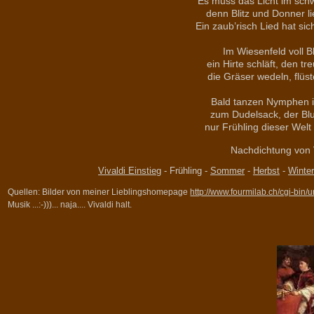
Es muss das Licht im sch
denn Blitz und Donner l
Ein zaub’risch Lied hat si
Im Wiesenfeld voll Bl
ein Hirte schläft, den t
die Gräser wedeln, flüst
Bald tanzen Nymphen in
zum Dudelsack, der Blu
nur Frühling dieser Welt 
Nachdichtung von
Vivaldi Einstieg
- Frühling -
Sommer
-
Herbst
-
Winter
Quellen: Bilder von meiner Lieblingshomepage
http://www.fourmilab.ch/cgi-bin/
Musik ...:-)))... naja.... Vivaldi halt.