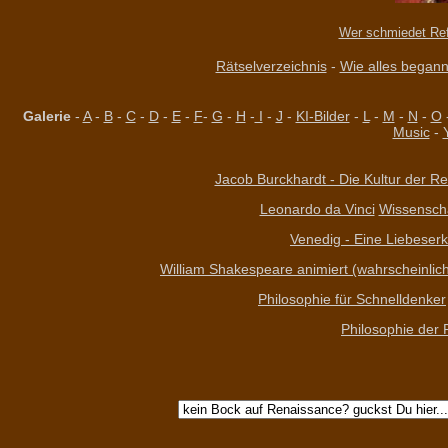
Wer schmiedet Re
Rätselverzeichnis
-
Wie alles begann 
Galerie
-
A
-
B
-
C
-
D
-
E
-
F
-
G
-
H
-
I
-
J
-
KI-Bilder
-
L
-
M
-
N
-
O
Music
-
Jacob Burckhardt - Die Kultur der Re
Leonardo da Vinci
Wissenschaf
Venedig - Eine Liebeserk
William Shakespeare animiert (wahrscheinlich 
Philosophie für Schnelldenker
Philosophie der