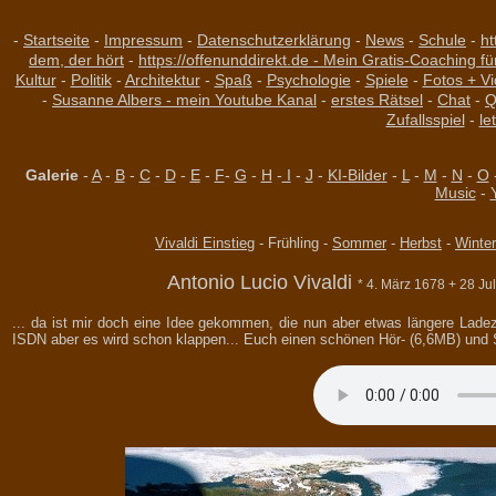
-
Startseite
-
Impressum
-
Datenschutzerklärung
-
News
-
Schule
-
ht
dem, der hört
-
https://offenunddirekt.de - Mein Gratis-Coaching fü
Kultur
-
Politik
-
Architektur
-
Spaß
-
Psychologie
-
Spiele
-
Fotos + V
-
Susanne Albers - mein Youtube Kanal
-
erstes Rätsel
-
Chat
-
Q
Zufallsspiel
-
le
Galerie
-
A
-
B
-
C
-
D
-
E
-
F
-
G
-
H
-
I
-
J
-
KI-Bilder
-
L
-
M
-
N
-
O
Music
-
Vivaldi Einstieg
- Frühling -
Sommer
-
Herbst
-
Winter
Antonio Lucio Vivaldi
* 4. März 1678 + 28 Jul
... da ist mir doch eine Idee gekommen, die nun aber etwas längere Ladeze
ISDN aber es wird schon klappen... Euch einen schönen Hör- (6,6MB) und S