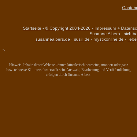
Gästeb
Startseite
-
© Copyright 2004-
2026 - Impressum + Datensch
Susanne Albers - sichtb
susannealbers.de
·
susili.de
·
mystikonline.de
·
lieb
>
Hinweis: Inhalte dieser Website können künstlerisch bearbeitet, montiert oder ganz
bzw. teilweise KI-unterstützt erstellt sein. Auswahl, Bearbeitung und Veröffentlichung
erfolgen durch Susanne Albers.