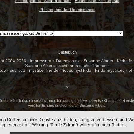
Philosophie für Schnelldenker
-
Besinnliche Philosophie
Philosophie der Renaissance
Gästebuch
ght 2004-
2026 - Impressum + Datenschutz - Susanne Albers - Kiehlufer
Susanne Albers - sichtbar in sechs Räumen:
.de
·
susili.de
·
mystikonline.de
·
liebesmystik.de
·
kindermystik.de
·
of
>
nnen künstlerisch bearbeitet, montiert oder ganz bzw. teilweise KI-unterstützt erst
Veröffentlichung erfolgen durch Susanne Albers.
von Dritten, um ihre Dienste anzubieten, stetig zu verbessern und 
ng jederzeit mit Wirkung für die Zukunft widerrufen oder ändern.