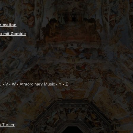
nimation
eo mit Zombie
U
-
V
-
W
-
Xtraordinary Music
-
Y
-
Z
m Turner