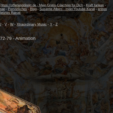
-
https://offenunddirekt.de - Mein Gratis-Coaching für Dich
-
Kraft tanken
-
map
-
Persönliches
-
Blog
-
Susanne Albers - mein Youtube Kanal
-
erstes
-
letztes Rätsel
U
-
V
-
W
-
Xtraordinary Music
-
Y
-
Z
72-79 - Animation