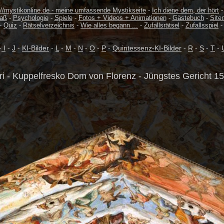
://mystikonline.de - meine umfassende Mystikseite
-
Ich diene dem, der hört
aß
-
Psychologie
-
Spiele
-
Fotos + Videos + Animationen
-
Gästebuch
-
Site
-
Quiz
-
Rätselverzeichnis
-
Wie alles begann ...
-
Zufallsrätsel
-
Zufallsspiel
-
I
-
J
-
KI-Bilder
-
L
-
M
-
N
-
O
-
P
-
Quintessenz-KI-Bilder
-
R
-
S
-
T
-
ri - Kuppelfresko Dom von Florenz - Jüngstes Gericht 15