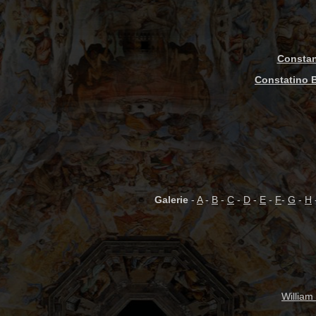
Constan
Constatino B
Galerie
-
A
-
B
-
C
-
D
-
E
-
F
-
G
-
H
William