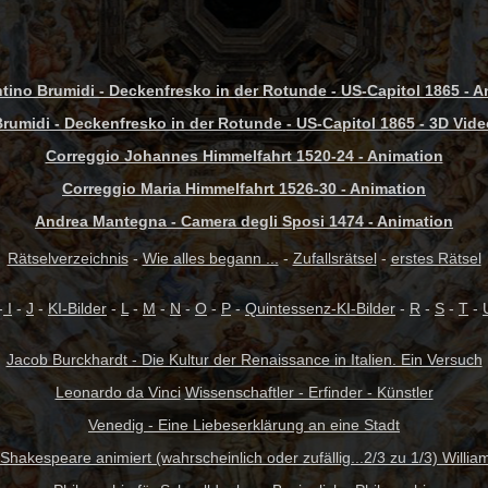
tino Brumidi - Deckenfresko in der Rotunde - US-Capitol 1865 - A
rumidi - Deckenfresko in der Rotunde - US-Capitol 1865 - 3D Vid
Correggio Johannes Himmelfahrt 1520-24 - Animation
Correggio Maria Himmelfahrt 1526-30 - Animation
Andrea Mantegna - Camera degli Sposi 1474 - Animation
Rätselverzeichnis
-
Wie alles begann ...
-
Zufallsrätsel
-
erstes Rätsel
-
I
-
J
-
KI-Bilder
-
L
-
M
-
N
-
O
-
P
-
Quintessenz-KI-Bilder
-
R
-
S
-
T
-
Jacob Burckhardt - Die Kultur der Renaissance in Italien. Ein Versuch
Leonardo da Vinci
Wissenschaftler - Erfinder - Künstler
Venedig - Eine Liebeserklärung an eine Stadt
 Shakespeare animiert (wahrscheinlich oder zufällig...2/3 zu 1/3) Willia