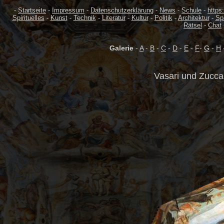
-
Startseite
-
Impressum
-
Datenschutzerklärung
-
News
-
Schule
-
https
Spirituelles
-
Kunst
-
Technik
-
Literatur
-
Kultur
-
Politik
-
Architektur
-
Sp
Rätsel
-
Chat
Galerie
-
A
-
B
-
C
-
D
-
E
-
F
-
G
-
H
Vasari und Zucca